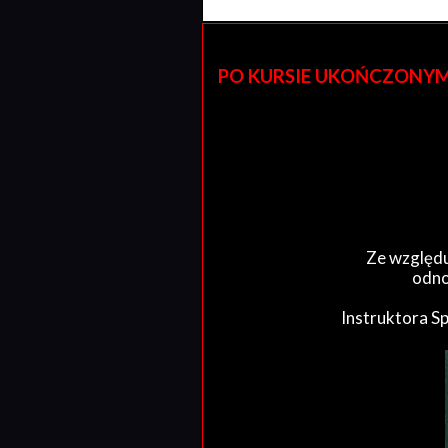
PO KURSIE UKOŃCZONYM W 
Ze względu
odno
Instruktora S