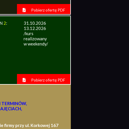
Pobierz ofertę PDF
IN
2
:
31.10.2026
13.12.2026
/kurs
realizowany
w weekendy/
Pobierz ofertę PDF
H TERMINÓW,
AJĘCIACH,
firmy przy ul. Korkowej 167