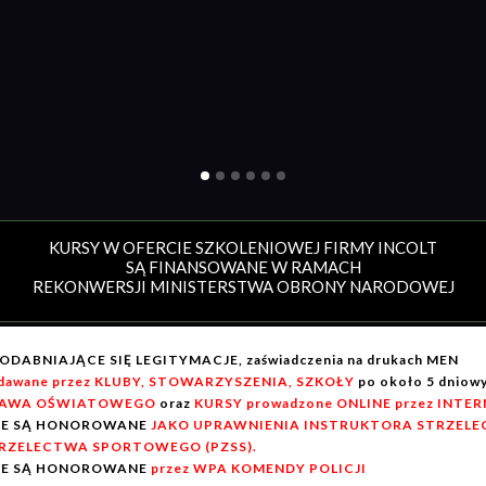
KURSY W OFERCIE SZKOLENIOWEJ FIRMY INCOLT
SĄ FINANSOWANE W RAMACH
REKONWERSJI MINISTERSTWA OBRONY NARODOWEJ
ODABNIAJĄCE SIĘ LEGITYMACJE, zaświadczenia na drukach MEN
dawane przez KLUBY, STOWARZYSZENIA, SZKOŁY
po około 5 dnio
AWA OŚWIATOWEGO
oraz
KURSY prowadzone ONLINE przez INTE
IE SĄ HONOROWANE
JAKO UPRAWNIENIA INSTRUKTORA STRZELEC
RZELECTWA SPORTOWEGO (PZSS).
IE SĄ HONOROWANE
przez WPA KOMENDY POLICJI