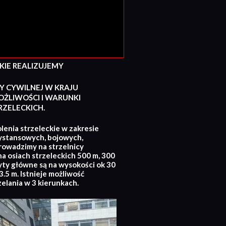
E REALIZUJEMY
Y CYWILNEJ W KRAJU
ŻLIWOŚCI I WARUNKI
ZELECKICH.
lenia strzeleckie w zakresie
ystansowych, bojowych,
rowadzimy na strzelnicy
na osiach strzeleckich 500 m, 300
yty główne są na wysokości ok 30
.5 m. Istnieje możliwość
zelania w 3 kierunkach.