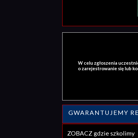
W celu zgłoszenia uczestni
o zarejestrowanie się lub k
GWARANTUJEMY RE
ZOBACZ gdzie szkolim