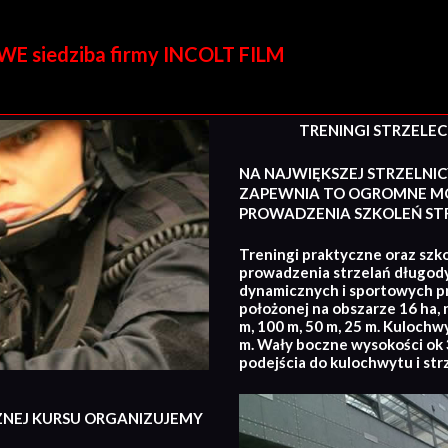
E siedziba firmy INCOLT FILM
TRENINGI STRZELECKI
NA NAJWIĘKSZEJ STRZELNIC
ZAPEWNIA TO OGROMNE MO
PROWADZENIA SZKOLEŃ STR
Treningi praktyczne oraz szko
prowadzenia strzelań długod
dynamicznych i sportowych p
położonej na obszarze 16 ha, 
m, 100 m, 50 m, 25 m. Kulochw
m. Wały boczne wysokości ok 3
podejścia do kulochwytu i str
ZNEJ KURSU ORGANIZUJEMY