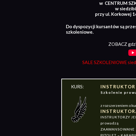
w CENTRUM SZ
w siedzibi
przy ul. Korkowej 
Do dyspozycji kursantów są prze
szkoleniowe.
ZOBACZ gdzi
SALE SZKOLENIOWE siedz
KURS:
INSTRUKTOR
Szkolenie pr
z rozszerzeniem o ku
INSTRUKTOR
INSTRUKTORZY J
prowadzą
ZAAWANSOWANE S
PITOLET – KARABI