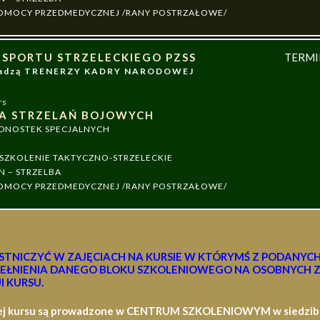
 POMOCY PRZEDMEDYCZNEJ /RANY POSTRZAŁOWE/
 SPORTU STRZELECKIEGO PZSS
TERM
owadzą TRENERZY KADRY NARODOWEJ
rs
A STRZELAŃ BOJOWYCH
EDNOSTEK SPECJALNYCH
ZKOLENIE TAKTYCZNO-STRZELECKIE
N – STRZELBA
 POMOCY PRZEDMEDYCZNEJ /RANY POSTRZAŁOWE/
STNICZYĆ W ZAJĘCIACH NA KURSIE W KTÓRYMŚ Z PODANYC
EŁNIENIA DANEGO BLOKU SZKOLENIOWEGO NA OSOBNYCH Z
I KURSU.
ej kursu są prowadzone w CENTRUM SZKOLENIOWYM w siedzibie 