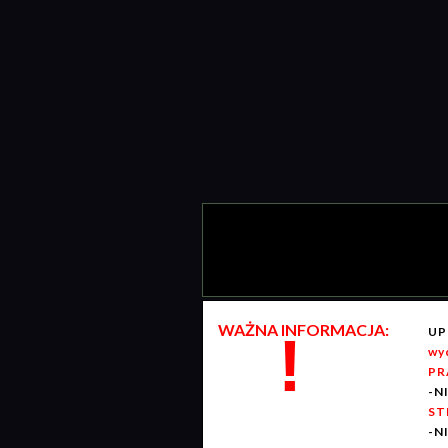
WAŻNA INFORMACJA:
UP
!
wy
PR
-N
ST
-N