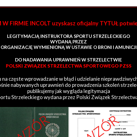
FIRMIE INCOLT uzyskasz oficjalny TYTUŁ potwi
LEGITYMACJĄ INSTRUKTORA SPORTU STRZELECKIEGO
WYDANĄ PRZEZ
ORGANIZACJĘ WYMIENIONĄ W USTAWIE O BRONI I AMUNICJI
DO NADAWANIA UPRAWNIEŃ W STRZELECTWIE
POLSKI ZWIĄZEK STRZELECTWA SPORTOWEGO PZSS
 na częste wprowadzanie w błąd i udzielanie nieprawdziwych
śnie nabywanych uprawnień do prowadzenia szkoleń strzele
publikujemy jak wygląda legitymacja
portu Strzeleckiego wydana przez Polski Związek Strzelect