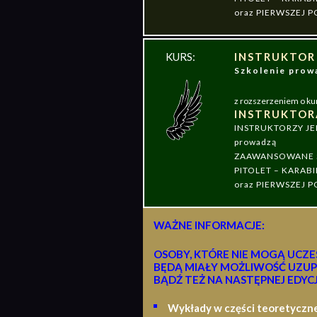
oraz PIERWSZEJ
KURS:
INSTRUKTOR
Szkolenie pr
z rozszerzeniem o ku
INSTRUKTOR
INSTRUKTORZY J
prowadzą
ZAAWANSOWANE S
PITOLET – KARABI
oraz PIERWSZEJ
WAŻNE INFORMACJE:
OSOBY, KTÓRE NIE MOGĄ UCZE
BĘDĄ MIAŁY MOŻLIWOŚĆ UZUP
BĄDŹ TEŻ NA NASTĘPNEJ EDYCJ
Wykłady w części teoretyczn