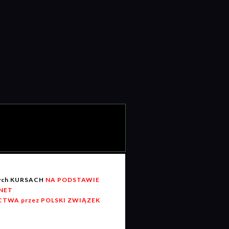
wych KURSACH
NA PODSTAWIE
RNET
TWA przez POLSKI ZWIĄZEK