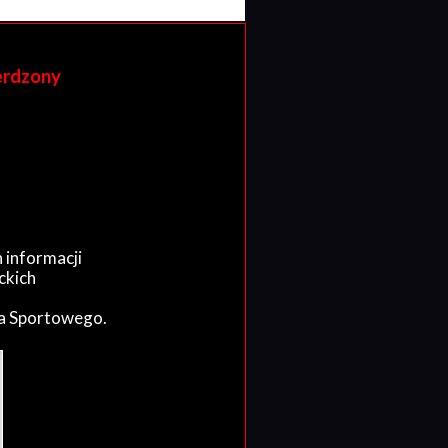
erdzony
 informacji
ckich
wa Sportowego.