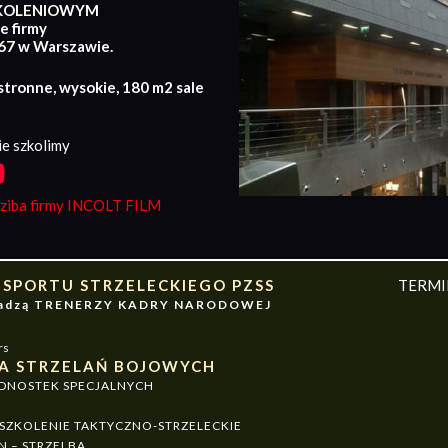
KOLENIOWYM
e firmy
167 w Warszawie.
stronne, wysokie, 180 m2 sale
e szkolimy
iba firmy INCOLT FILM
 SPORTU STRZELECKIEGO PZSS
TERM
owadzą TRENERZY KADRY NARODOWEJ
rs
A STRZELAŃ BOJOWYCH
EDNOSTEK SPECJALNYCH
ZKOLENIE TAKTYCZNO-STRZELECKIE
N – STRZELBA