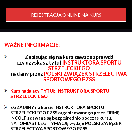
REJESTRACJA ONLINE NA KURS
WAŻNE INFORMACJE:
Zapisując się na kurs zawsze sprawdź
czy uzyskasz tytuł
INSTRUKTORA SPORTU
STRZELECKIEGO
nadany przez
POLSKI ZWIĄZEK STRZELECTWA
SPORTOWEGO PZSS
Kurs nadający TYTUŁ INSTRUKTORA SPORTU
STRZELECKIEGO
EGZAMINY na kursie INSTRUKTORA SPORTU
STRZELECKIEGO PZSS organizowanego przez FIRMĘ
INCOLT zdawane są bezpośrednio podczas kursu,
NATOMIAST LEGITYMACJĘ wydaje POLSKI ZWIĄZEK
STRZELECTWA SPORTOWEGO PZSS