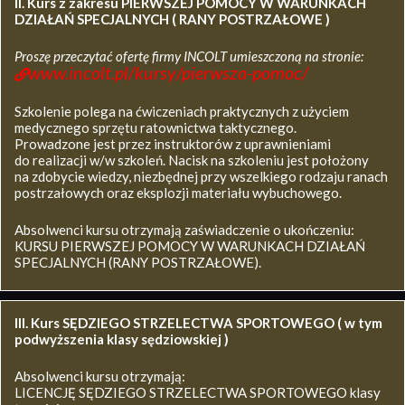
II. Kurs z zakresu
PIERWSZEJ POMOCY W WARUNKACH
DZIAŁAŃ SPECJALNYCH ( RANY POSTRZAŁOWE )
Proszę przeczytać ofertę firmy INCOLT umieszczoną na stronie:
www.incolt.pl/kursy/pierwsza-pomoc/
Szkolenie polega na ćwiczeniach praktycznych z użyciem
medycznego sprzętu ratownictwa taktycznego.
Prowadzone jest przez instruktorów z uprawnieniami
do realizacji w/w szkoleń. Nacisk na szkoleniu jest położony
na zdobycie wiedzy, niezbędnej przy wszelkiego rodzaju ranach
postrzałowych oraz eksplozji materiału wybuchowego.
Absolwenci kursu otrzymają zaświadczenie o ukończeniu:
KURSU PIERWSZEJ POMOCY W WARUNKACH DZIAŁAŃ
SPECJALNYCH (RANY POSTRZAŁOWE).
III. Kurs SĘDZIEGO STRZELECTWA SPORTOWEGO ( w tym
podwyższenia klasy sędziowskiej )
Absolwenci kursu otrzymają:
LICENCJĘ SĘDZIEGO STRZELECTWA SPORTOWEGO klasy