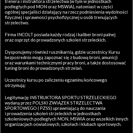
trenera i instruktora strzelectwa (w tym w jednostkach
podległych pod MON oraz MSWiA), natomiast w części
ogólnej specjaliści działający na rzecz podniesienia wydolności
fizycznej i sprawności psychofizycznej u osób trenujących
strzelectwo.
Firma INCOLT posiada każdy rodzaj i kaliber broni palnej
oraz osprzęt do prowadzonych szkoleń strzeleckich.
Dysponujemy również rusznikarnią, gdzie uczestnicy Kursu
bezpośrednio mogą zapoznać się z budową broni, amunicji
oraz warunkami technicznymi pracy broni, a także dostosować
tuning broni do prowadzonych strzelań.
Uczestnicy kursu po zaliczeniu egzaminu końcowego
otrzymują:
Legitymację INSTRUKTORA SPORTU STRZELECKIEGO
wydaną przez POLSKI ZWIĄZEK STRZELECTWA
SPORTOWEGO ( PZSS) uprawniającą do nauczania
i prowadzenia szkoleń strzeleckich w jednostkach
szkoleniowych podległych MON, MSWiA oraz wszelkich innych
organizacjach oświatowych, szkołach i klubach sportowych.