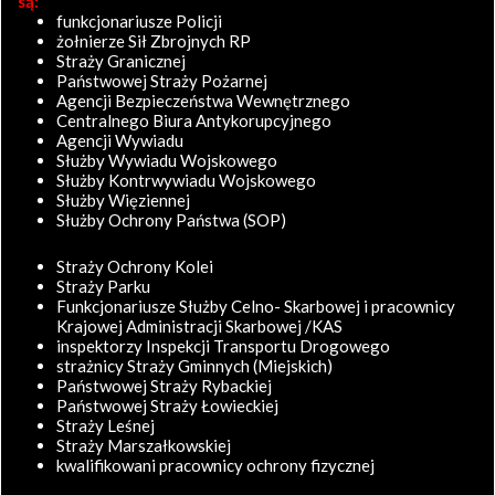
są:
funkcjonariusze Policji
żołnierze Sił Zbrojnych RP
Straży Granicznej
Państwowej Straży Pożarnej
Agencji Bezpieczeństwa Wewnętrznego
Centralnego Biura Antykorupcyjnego
Agencji Wywiadu
Służby Wywiadu Wojskowego
Służby Kontrwywiadu Wojskowego
Służby Więziennej
Służby Ochrony Państwa (SOP)
Straży Ochrony Kolei
Straży Parku
Funkcjonariusze Służby Celno- Skarbowej i pracownicy
Krajowej Administracji Skarbowej /KAS
inspektorzy Inspekcji Transportu Drogowego
strażnicy Straży Gminnych (Miejskich)
Państwowej Straży Rybackiej
Państwowej Straży Łowieckiej
Straży Leśnej
Straży Marszałkowskiej
kwalifikowani pracownicy ochrony fizycznej