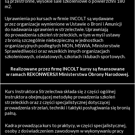
są przestronne, wysokie sale szkoleniowe o powierzchni 180
m2.
Uprawnienia po kursach w firmie INCOLT są wydawane
przez organizacje wymienione w Ustawie o Broni i Amunicji
do nadawania uprawnień w strzelectwie. Uprawniają
do prowadzenia szkoleń strzeleckich, w tym w myśl ustawy
z bronią szczególnie niebezpieczną w jednostkach
organizacyjnych podległych MON, MSWiA, Ministerstwie
Sprawiedliwości oraz wszelkich innych organizacjach
szkoleniowych, oświatowych, szkołach i klubach sportowych.
Realizowane przez firmę INCOLT kursy są finansowane
w ramach REKONWERSJI Ministerstwa Obrony Narodowej.
Kurs Instruktora Strzelectwa składa się z części ogólnej
instruktora obejmującej metodykę prowadzenia szkoleń
strzeleckich oraz z części specjalistycznej dotyczącej
prowadzenia strzelań, techniki i taktyki posługiwania się bronią
palną.
Kadra prowadząca kurs to praktycy, w części specjalistycznej,
osoby z doświadczeniem zawodowym w wykonywaniu pracy