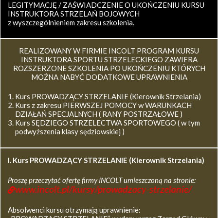
LEGITYMACJĘ / ZAŚWIADCZENIE O UKOŃCZENIU KURSU
INSTRUKTORA STRZELAŃ BOJOWYCH
z wyszczególnieniem zakresu szkolenia.
REALIZOWANY W FIRMIE INCOLT PROGRAM KURSU
INSTRUKTORA SPORTU STRZELECKIEGO ZAWIERA
ROZSZERZONE SZKOLENIA PO UKOŃCZENIU KTÓRYCH
MOŻNA NABYĆ DODATKOWE UPRAWNIENIA
Kurs PROWADZĄCY STRZELANIE (Kierownik Strzelania)
Kurs z zakresu PIERWSZEJ POMOCY w WARUNKACH
DZIAŁAŃ SPECJALNYCH ( RANY POSTRZAŁOWE )
Kurs SĘDZIEGO STRZELECTWA SPORTOWEGO ( w tym
podwyższenia klasy sędziowskiej )
I. Kurs
PROWADZĄCY STRZELANIE (Kierownik Strzelania)
Proszę przeczytać ofertę firmy INCOLT umieszczoną na stronie:
www.incolt.pl/kursy/prowadzacy-strzelanie/
Absolwenci kursu otrzymają uprawnienie: