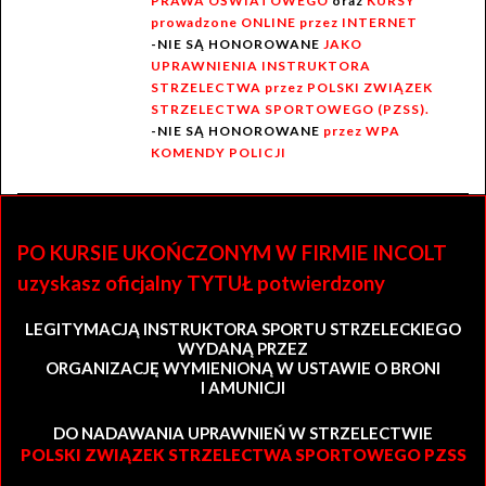
PRAWA OŚWIATOWEGO
oraz
KURSY
prowadzone ONLINE przez INTERNET
-NIE SĄ HONOROWANE
JAKO
UPRAWNIENIA INSTRUKTORA
STRZELECTWA przez POLSKI ZWIĄZEK
STRZELECTWA SPORTOWEGO (PZSS).
-NIE SĄ HONOROWANE
przez WPA
KOMENDY POLICJI
PO KURSIE UKOŃCZONYM W FIRMIE INCOLT
uzyskasz oficjalny TYTUŁ potwierdzony
LEGITYMACJĄ INSTRUKTORA SPORTU STRZELECKIEGO
WYDANĄ PRZEZ
ORGANIZACJĘ WYMIENIONĄ W USTAWIE O BRONI
I AMUNICJI
DO NADAWANIA UPRAWNIEŃ W STRZELECTWIE
POLSKI ZWIĄZEK STRZELECTWA SPORTOWEGO PZSS