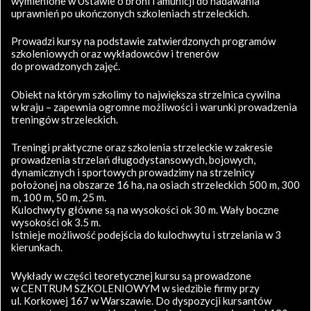
wymienione w Ustawie o broni i amunicji do nadawania
uprawnień po ukończonych szkoleniach strzeleckich.
Prowadzi kursy na podstawie zatwierdzonych programów
szkoleniowych oraz wykładowców i trenerów
do prowadzonych zajęć.
Obiekt na którym szkolimy to największa strzelnica cywilna
w kraju – zapewnia ogromne możliwości i warunki prowadzenia
treningów strzeleckich.
Treningi praktyczne oraz szkolenia strzeleckie w zakresie
prowadzenia strzelań długodystansowych, bojowych,
dynamicznych i sportowych prowadzimy na strzelnicy
położonej na obszarze 16 ha, na osiach strzeleckich 500 m, 300
m, 100 m, 50 m, 25 m.
Kulochwyty główne są na wysokości ok 30 m. Wały boczne
wysokości ok 3.5 m.
Istnieje możliwość podejścia do kulochwytu i strzelania w 3
kierunkach.
Wykłady w części teoretycznej kursu są prowadzone
w CENTRUM SZKOLENIOWYM w siedzibie firmy przy
ul. Korkowej 167 w Warszawie. Do dyspozycji kursantów