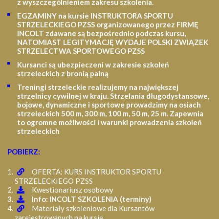
z wyszczególnieniem zakresu szkolenia
.
EGZAMINY na kursie INSTRUKTORA SPORTU
STRZELECKIEGO PZSS organizowanego przez FIRMĘ
INCOLT zdawane są bezpośrednio podczas kursu,
NATOMIAST LEGITYMACJĘ WYDAJE POLSKI ZWIĄZEK
STRZELECTWA SPORTOWEGO PZSS
Kursanci są ubezpieczeni w zakresie szkoleń
strzeleckich z bronią palną
Treningi strzeleckie realizujemy na największej
strzelnicy cywilnej w kraju. Strzelania długodystansowe,
bojowe, dynamiczne i sportowe prowadzimy na osiach
strzeleckich 500 m, 300 m, 100 m, 50 m, 25 m.
Zapewnia
to ogromne możliwości i warunki prowadzenia szkoleń
strzeleckich
POBIERZ:
OFERTA: KURS INSTRUKTOR SPORTU
STRZELECKIEGO PZSS
Kwestionariusz osobowy
Info: INCOLT SZKOLENIA (terminy)
Materiały szkoleniowe dla Kursantów
zarejestrowanych na kursie