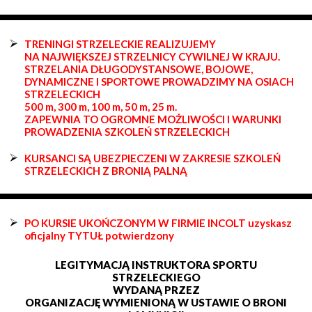
TRENINGI STRZELECKIE REALIZUJEMY
NA NAJWIĘKSZEJ STRZELNICY CYWILNEJ W KRAJU.
STRZELANIA DŁUGODYSTANSOWE, BOJOWE,
DYNAMICZNE I SPORTOWE PROWADZIMY NA OSIACH
STRZELECKICH
500 m, 300 m, 100 m, 50 m, 25 m.
ZAPEWNIA TO OGROMNE MOŻLIWOŚCI I WARUNKI
PROWADZENIA SZKOLEŃ STRZELECKICH
KURSANCI SĄ UBEZPIECZENI W ZAKRESIE SZKOLEŃ
STRZELECKICH Z BRONIĄ PALNĄ
PO KURSIE UKOŃCZONYM W FIRMIE INCOLT uzyskasz
oficjalny TYTUŁ potwierdzony
LEGITYMACJĄ INSTRUKTORA SPORTU
STRZELECKIEGO
WYDANĄ PRZEZ
ORGANIZACJĘ WYMIENIONĄ W USTAWIE O BRONI