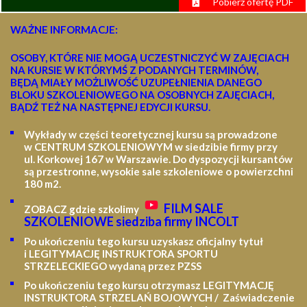
Pobierz ofertę PDF
WAŻNE INFORMACJE:
OSOBY, KTÓRE NIE MOGĄ UCZESTNICZYĆ W ZAJĘCIACH
NA KURSIE W KTÓRYMŚ Z PODANYCH TERMINÓW,
BĘDĄ MIAŁY MOŻLIWOŚĆ UZUPEŁNIENIA DANEGO
BLOKU SZKOLENIOWEGO NA OSOBNYCH ZAJĘCIACH,
BĄDŹ TEŻ NA NASTĘPNEJ EDYCJI KURSU.
Wykłady w części teoretycznej kursu są prowadzone
w CENTRUM SZKOLENIOWYM w siedzibie firmy przy
ul. Korkowej 167 w Warszawie. Do dyspozycji kursantów
są przestronne, wysokie sale szkoleniowe o powierzchni
180 m2.
FILM SALE
ZOBACZ gdzie szkolimy
SZKOLENIOWE siedziba firmy INCOLT
Po ukończeniu tego kursu uzyskasz oficjalny tytuł
i LEGITYMACJĘ
INSTRUKTORA SPORTU
STRZELECKIEGO wydaną przez PZSS
Po ukończeniu tego kursu otrzymasz LEGITYMACJĘ
INSTRUKTORA STRZELAŃ BOJOWYCH / Zaświadczenie