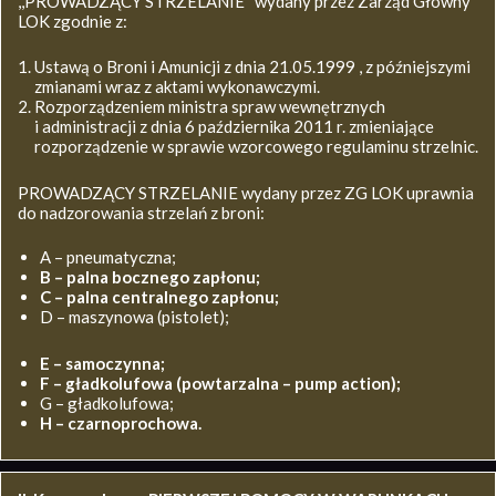
,,PROWADZĄCY STRZELANIE’’ wydany przez Zarząd Główny
LOK zgodnie z:
Ustawą o Broni i Amunicji z dnia 21.05.1999 , z późniejszymi
zmianami wraz z aktami wykonawczymi.
Rozporządzeniem ministra spraw wewnętrznych
i administracji z dnia 6 października 2011 r. zmieniające
rozporządzenie w sprawie wzorcowego regulaminu strzelnic.
PROWADZĄCY STRZELANIE wydany przez ZG LOK uprawnia
do nadzorowania strzelań z broni:
A – pneumatyczna;
B – palna bocznego zapłonu;
C – palna centralnego zapłonu;
D – maszynowa (pistolet);
E – samoczynna;
F – gładkolufowa (powtarzalna – pump action);
G – gładkolufowa;
H – czarnoprochowa.