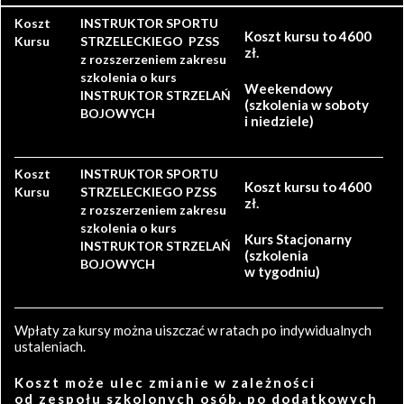
Koszt
INSTRUKTOR SPORTU
Koszt kursu to 4600
Kursu
STRZELECKIEGO PZSS
zł.
z rozszerzeniem zakresu
szkolenia o kurs
Weekendowy
INSTRUKTOR STRZELAŃ
(szkolenia w soboty
BOJOWYCH
i niedziele)
Koszt
INSTRUKTOR SPORTU
Koszt kursu to 4600
Kursu
STRZELECKIEGO PZSS
zł.
z rozszerzeniem zakresu
szkolenia o kurs
Kurs Stacjonarny
INSTRUKTOR STRZELAŃ
(szkolenia
BOJOWYCH
w tygodniu)
Wpłaty za kursy można uiszczać w ratach po indywidualnych
ustaleniach.
Koszt może ulec zmianie w zależności
od zespołu szkolonych osób, po dodatkowych