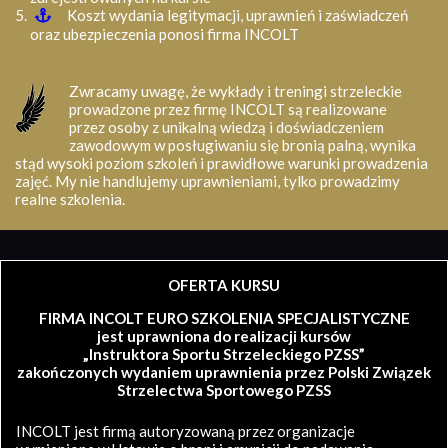
Koszt wydania legitymacji, uprawnień i zaświadczeń
oraz ubezpieczenia ponosi firma INCOLT
Zwracamy uwagę, że wykłady i treningi strzeleckie
prowadzone przez firmę INCOLT są realizowane
przez osoby z unikalną wiedzą i doświadczeniem
zawodowym w posługiwaniu się bronią palną, wynika
stąd wysoki poziom szkoleń i prawidłowe warunki prowadzenia
zajęć. My nie handlujemy uprawnieniami, tylko prowadzimy
realne szkolenia.
OFERTA KURSU
FIRMA INCOLT EURO SZKOLENIA SPECJALISTYCZNE
jest uprawniona do realizacji kursów
„Instruktora Sportu Strzeleckiego PZSS”
zakończonych wydaniem uprawnienia przez Polski Związek
Strzelectwa Sportowego PZSS
INCOLT jest firmą autoryzowaną przez organizacje