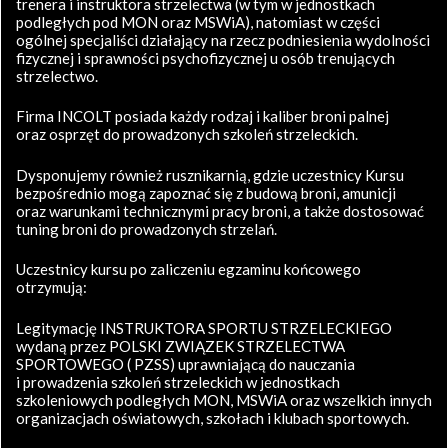
trenera i instruktora strzelectwa (w tym w jednostkach
podległych pod MON oraz MSWiA), natomiast w części
ogólnej specjaliści działający na rzecz podniesienia wydolności
fizycznej i sprawności psychofizycznej u osób trenujących
strzelectwo.
Firma INCOLT posiada każdy rodzaj i kaliber broni palnej
oraz osprzęt do prowadzonych szkoleń strzeleckich.
Dysponujemy również rusznikarnią, gdzie uczestnicy Kursu
bezpośrednio mogą zapoznać się z budową broni, amunicji
oraz warunkami technicznymi pracy broni, a także dostosować
tuning broni do prowadzonych strzelań.
Uczestnicy kursu po zaliczeniu egzaminu końcowego
otrzymują:
Legitymację INSTRUKTORA SPORTU STRZELECKIEGO
wydaną przez POLSKI ZWIĄZEK STRZELECTWA
SPORTOWEGO ( PZSS) uprawniającą do nauczania
i prowadzenia szkoleń strzeleckich w jednostkach
szkoleniowych podległych MON, MSWiA oraz wszelkich innych
organizacjach oświatowych, szkołach i klubach sportowych.