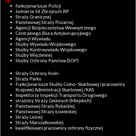
są:
funkcjonariusze Policji
żołnierze Sił Zbrojnych RP
Straży Granicznej
Państwowej Straży Pożarnej
Agencji Bezpieczeństwa Wewnętrznego
Centralnego Biura Antykorupcyjnego
Agencji Wywiadu
Służby Wywiadu Wojskowego
Służby Kontrwywiadu Wojskowego
Służby Więziennej
Służby Ochrony Państwa (SOP)
Straży Ochrony Kolei
Straży Parku
Funkcjonariusze Służby Celno- Skarbowej i pracownicy
Krajowej Administracji Skarbowej /KAS
inspektorzy Inspekcji Transportu Drogowego
strażnicy Straży Gminnych (Miejskich)
Państwowej Straży Rybackiej
Państwowej Straży Łowieckiej
Straży Leśnej
Straży Marszałkowskiej
kwalifikowani pracownicy ochrony fizycznej