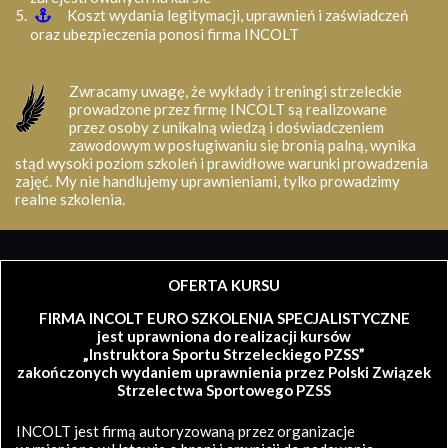
Koszt wydania legitymacji, uprawnień i zaświadczeń
oraz ubezpieczenia ponosi firma INCOLT
Zwracamy uwagę, że wykłady i treningi strzeleckie
prowadzone przez firmę INCOLT są realizowane
przez osoby z unikalną wiedzą i doświadczeniem
zawodowym w posługiwaniu się bronią palną, wynika
stąd wysoki poziom szkoleń i prawidłowe warunki prowadzenia
zajęć. My nie handlujemy uprawnieniami, tylko prowadzimy
realne szkolenia.
OFERTA KURSU
FIRMA INCOLT EURO SZKOLENIA SPECJALISTYCZNE
jest uprawniona do realizacji kursów
„Instruktora Sportu Strzeleckiego PZSS”
zakończonych wydaniem uprawnienia przez Polski Związek
Strzelectwa Sportowego PZSS
INCOLT jest firmą autoryzowaną przez organizacje