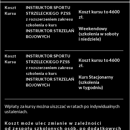
Koszt
INSTRUKTOR SPORTU
Koszt kursu to 4600
Kursu
STRZELECKIEGO PZSS
zł.
z rozszerzeniem zakresu
szkolenia o kurs
Weekendowy
INSTRUKTOR STRZELAŃ
(szkolenia w soboty
BOJOWYCH
i niedziele)
Koszt
INSTRUKTOR SPORTU
Koszt kursu to 4600
Kursu
STRZELECKIEGO PZSS
zł.
z rozszerzeniem zakresu
szkolenia o kurs
Kurs Stacjonarny
INSTRUKTOR STRZELAŃ
(szkolenia
BOJOWYCH
w tygodniu)
Wpłaty za kursy można uiszczać w ratach po indywidualnych
ustaleniach.
Koszt może ulec zmianie w zależności
od zespołu szkolonych osób, po dodatkowych