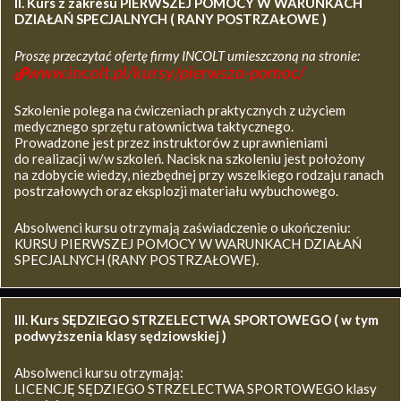
II. Kurs z zakresu
PIERWSZEJ POMOCY W WARUNKACH
DZIAŁAŃ SPECJALNYCH ( RANY POSTRZAŁOWE )
Proszę przeczytać ofertę firmy INCOLT umieszczoną na stronie:
www.incolt.pl/kursy/pierwsza-pomoc/
Szkolenie polega na ćwiczeniach praktycznych z użyciem
medycznego sprzętu ratownictwa taktycznego.
Prowadzone jest przez instruktorów z uprawnieniami
do realizacji w/w szkoleń. Nacisk na szkoleniu jest położony
na zdobycie wiedzy, niezbędnej przy wszelkiego rodzaju ranach
postrzałowych oraz eksplozji materiału wybuchowego.
Absolwenci kursu otrzymają zaświadczenie o ukończeniu:
KURSU PIERWSZEJ POMOCY W WARUNKACH DZIAŁAŃ
SPECJALNYCH (RANY POSTRZAŁOWE).
III. Kurs SĘDZIEGO STRZELECTWA SPORTOWEGO ( w tym
podwyższenia klasy sędziowskiej )
Absolwenci kursu otrzymają:
LICENCJĘ SĘDZIEGO STRZELECTWA SPORTOWEGO klasy