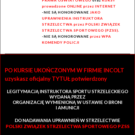
PRAWA OŚWIATOWEGO
oraz
KURSY
prowadzone ONLINE przez INTERNET
-NIE SĄ HONOROWANE
JAKO
UPRAWNIENIA INSTRUKTORA
STRZELECTWA przez POLSKI ZWIĄZEK
STRZELECTWA SPORTOWEGO (PZSS).
-NIE SĄ HONOROWANE
przez WPA
KOMENDY POLICJI
PO KURSIE UKOŃCZONYM W FIRMIE INCOLT
uzyskasz oficjalny TYTUŁ potwierdzony
LEGITYMACJĄ INSTRUKTORA SPORTU STRZELECKIEGO
WYDANĄ PRZEZ
ORGANIZACJĘ WYMIENIONĄ W USTAWIE O BRONI
I AMUNICJI
DO NADAWANIA UPRAWNIEŃ W STRZELECTWIE
POLSKI ZWIĄZEK STRZELECTWA SPORTOWEGO PZSS