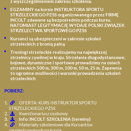
z wyszczególnieniem zakresu szkolenia
.
EGZAMINY na kursie INSTRUKTORA SPORTU
STRZELECKIEGO PZSS organizowanego przez FIRMĘ
INCOLT zdawane są bezpośrednio podczas kursu,
NATOMIAST LEGITYMACJĘ WYDAJE POLSKI ZWIĄZEK
STRZELECTWA SPORTOWEGO PZSS
Kursanci są ubezpieczeni w zakresie szkoleń
strzeleckich z bronią palną
Treningi strzeleckie realizujemy na największej
strzelnicy cywilnej w kraju. Strzelania długodystansowe,
bojowe, dynamiczne i sportowe prowadzimy na osiach
strzeleckich 500 m, 300 m, 100 m, 50 m, 25 m.
Zapewnia
to ogromne możliwości i warunki prowadzenia szkoleń
strzeleckich
POBIERZ:
OFERTA: KURS INSTRUKTOR SPORTU
STRZELECKIEGO PZSS
Kwestionariusz osobowy
Info: INCOLT SZKOLENIA (terminy)
Materiały szkoleniowe dla Kursantów
zarejestrowanych na kursie