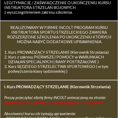
LEGITYMACJĘ / ZAŚWIADCZENIE O UKOŃCZENIU KURSU
INSTRUKTORA STRZELAŃ BOJOWYCH
z wyszczególnieniem zakresu szkolenia.
REALIZOWANY W FIRMIE INCOLT PROGRAM KURSU
INSTRUKTORA SPORTU STRZELECKIEGO ZAWIERA
ROZSZERZONE SZKOLENIA PO UKOŃCZENIU KTÓRYCH
MOŻNA NABYĆ DODATKOWE UPRAWNIENIA
Kurs PROWADZĄCY STRZELANIE (Kierownik Strzelania)
Kurs z zakresu PIERWSZEJ POMOCY w WARUNKACH
DZIAŁAŃ SPECJALNYCH ( RANY POSTRZAŁOWE )
Kurs SĘDZIEGO STRZELECTWA SPORTOWEGO ( w tym
podwyższenia klasy sędziowskiej )
I. Kurs
PROWADZĄCY STRZELANIE (Kierownik Strzelania)
Proszę przeczytać ofertę firmy INCOLT umieszczoną na stronie:
www.incolt.pl/kursy/prowadzacy-strzelanie/
Absolwenci kursu otrzymają uprawnienie: