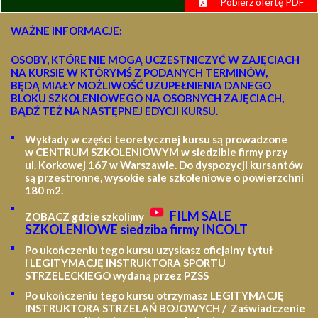
Pobierz ofertę PDF
WAŻNE INFORMACJE:
OSOBY, KTÓRE NIE MOGĄ UCZESTNICZYĆ W ZAJĘCIACH
NA KURSIE W KTÓRYMŚ Z PODANYCH TERMINÓW,
BĘDĄ MIAŁY MOŻLIWOŚĆ UZUPEŁNIENIA DANEGO
BLOKU SZKOLENIOWEGO NA OSOBNYCH ZAJĘCIACH,
BĄDŹ TEŻ NA NASTĘPNEJ EDYCJI KURSU.
Wykłady w części teoretycznej kursu są prowadzone
w CENTRUM SZKOLENIOWYM w siedzibie firmy przy
ul. Korkowej 167 w Warszawie. Do dyspozycji kursantów
są przestronne, wysokie sale szkoleniowe o powierzchni
180 m2.
FILM SALE
ZOBACZ gdzie szkolimy
SZKOLENIOWE siedziba firmy INCOLT
Po ukończeniu tego kursu uzyskasz oficjalny tytuł
i LEGITYMACJĘ
INSTRUKTORA SPORTU
STRZELECKIEGO wydaną przez PZSS
Po ukończeniu tego kursu otrzymasz LEGITYMACJĘ
INSTRUKTORA STRZELAŃ BOJOWYCH / Zaświadczenie