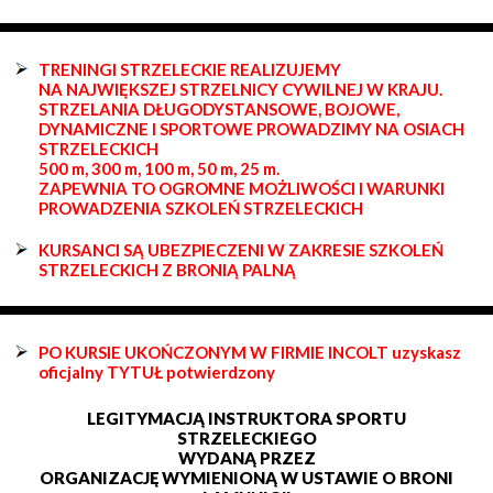
TRENINGI STRZELECKIE REALIZUJEMY
NA NAJWIĘKSZEJ STRZELNICY CYWILNEJ W KRAJU.
STRZELANIA DŁUGODYSTANSOWE, BOJOWE,
DYNAMICZNE I SPORTOWE PROWADZIMY NA OSIACH
STRZELECKICH
500 m, 300 m, 100 m, 50 m, 25 m.
ZAPEWNIA TO OGROMNE MOŻLIWOŚCI I WARUNKI
PROWADZENIA SZKOLEŃ STRZELECKICH
KURSANCI SĄ UBEZPIECZENI W ZAKRESIE SZKOLEŃ
STRZELECKICH Z BRONIĄ PALNĄ
PO KURSIE UKOŃCZONYM W FIRMIE INCOLT uzyskasz
oficjalny TYTUŁ potwierdzony
LEGITYMACJĄ INSTRUKTORA SPORTU
STRZELECKIEGO
WYDANĄ PRZEZ
ORGANIZACJĘ WYMIENIONĄ W USTAWIE O BRONI