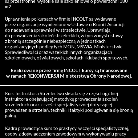
są przestronne, wysokie sale szkoleniowe o powierzchni 180
m2.
Uprawnienia po kursach w firmie INCOLT są wydawane
przez organizacje wymienione w Ustawie o Broni i Amunicji
do nadawania uprawnień w strzelectwie. Uprawniają
do prowadzenia szkoleń strzeleckich, w tym w myśl ustawy
z bronią szczególnie niebezpieczną w jednostkach
organizacyjnych podległych MON, MSWiA, Ministerstwie
Sprawiedliwości oraz wszelkich innych organizacjach
szkoleniowych, oświatowych, szkołach i klubach sportowych.
Realizowane przez firmę INCOLT kursy są finansowane
w ramach REKONWERSJI Ministerstwa Obrony Narodowej.
Kurs Instruktora Strzelectwa składa się z części ogólnej
instruktora obejmującej metodykę prowadzenia szkoleń
strzeleckich oraz z części specjalistycznej dotyczącej
prowadzenia strzelań, techniki i taktyki posługiwania się bronią
palną.
Kadra prowadząca kurs to praktycy, w części specjalistycznej,
osoby z doświadczeniem zawodowym w wykonywaniu pracy