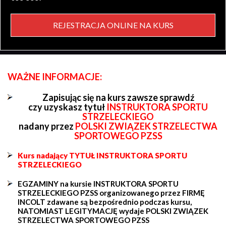
REJESTRACJA ONLINE NA KURS
WAŻNE INFORMACJE:
Zapisując się na kurs zawsze sprawdź
czy uzyskasz tytuł
INSTRUKTORA SPORTU
STRZELECKIEGO
nadany przez
POLSKI ZWIĄZEK STRZELECTWA
SPORTOWEGO PZSS
Kurs nadający TYTUŁ INSTRUKTORA SPORTU
STRZELECKIEGO
EGZAMINY na kursie INSTRUKTORA SPORTU
STRZELECKIEGO PZSS organizowanego przez FIRMĘ
INCOLT zdawane są bezpośrednio podczas kursu,
NATOMIAST LEGITYMACJĘ wydaje POLSKI ZWIĄZEK
STRZELECTWA SPORTOWEGO PZSS