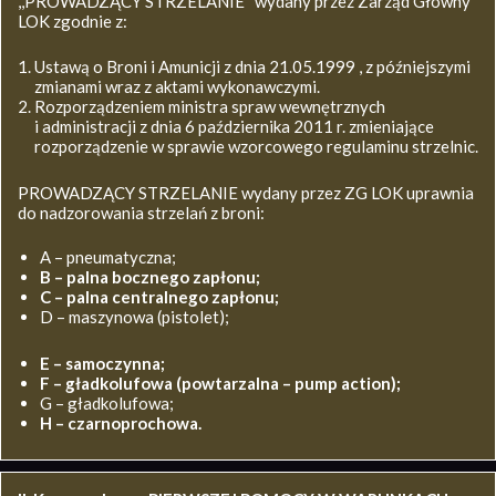
,,PROWADZĄCY STRZELANIE’’ wydany przez Zarząd Główny
LOK zgodnie z:
Ustawą o Broni i Amunicji z dnia 21.05.1999 , z późniejszymi
zmianami wraz z aktami wykonawczymi.
Rozporządzeniem ministra spraw wewnętrznych
i administracji z dnia 6 października 2011 r. zmieniające
rozporządzenie w sprawie wzorcowego regulaminu strzelnic.
PROWADZĄCY STRZELANIE wydany przez ZG LOK uprawnia
do nadzorowania strzelań z broni:
A – pneumatyczna;
B – palna bocznego zapłonu;
C – palna centralnego zapłonu;
D – maszynowa (pistolet);
E – samoczynna;
F – gładkolufowa (powtarzalna – pump action);
G – gładkolufowa;
H – czarnoprochowa.