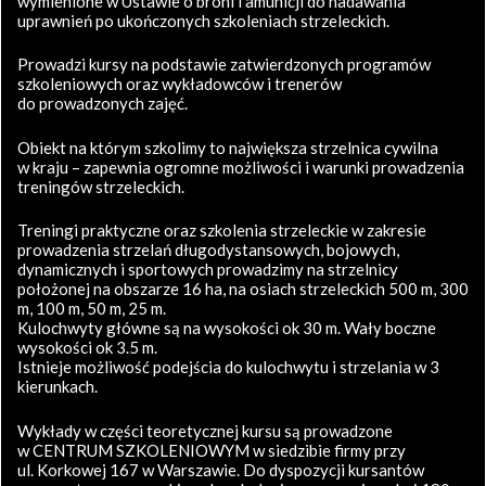
wymienione w Ustawie o broni i amunicji do nadawania
uprawnień po ukończonych szkoleniach strzeleckich.
Prowadzi kursy na podstawie zatwierdzonych programów
szkoleniowych oraz wykładowców i trenerów
do prowadzonych zajęć.
Obiekt na którym szkolimy to największa strzelnica cywilna
w kraju – zapewnia ogromne możliwości i warunki prowadzenia
treningów strzeleckich.
Treningi praktyczne oraz szkolenia strzeleckie w zakresie
prowadzenia strzelań długodystansowych, bojowych,
dynamicznych i sportowych prowadzimy na strzelnicy
położonej na obszarze 16 ha, na osiach strzeleckich 500 m, 300
m, 100 m, 50 m, 25 m.
Kulochwyty główne są na wysokości ok 30 m. Wały boczne
wysokości ok 3.5 m.
Istnieje możliwość podejścia do kulochwytu i strzelania w 3
kierunkach.
Wykłady w części teoretycznej kursu są prowadzone
w CENTRUM SZKOLENIOWYM w siedzibie firmy przy
ul. Korkowej 167 w Warszawie. Do dyspozycji kursantów