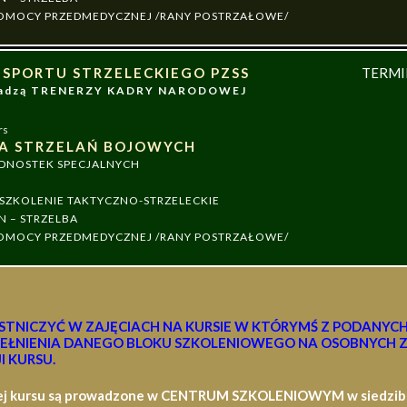
 POMOCY PRZEDMEDYCZNEJ /RANY POSTRZAŁOWE/
 SPORTU STRZELECKIEGO PZSS
TERM
owadzą TRENERZY KADRY NARODOWEJ
rs
A STRZELAŃ BOJOWYCH
EDNOSTEK SPECJALNYCH
ZKOLENIE TAKTYCZNO-STRZELECKIE
N – STRZELBA
 POMOCY PRZEDMEDYCZNEJ /RANY POSTRZAŁOWE/
STNICZYĆ W ZAJĘCIACH NA KURSIE W KTÓRYMŚ Z PODANYC
EŁNIENIA DANEGO BLOKU SZKOLENIOWEGO NA OSOBNYCH Z
I KURSU.
ej kursu są prowadzone w CENTRUM SZKOLENIOWYM w siedzibie 