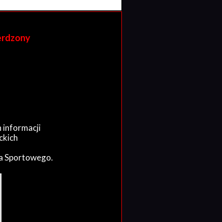
erdzony
 informacji
ckich
wa Sportowego.