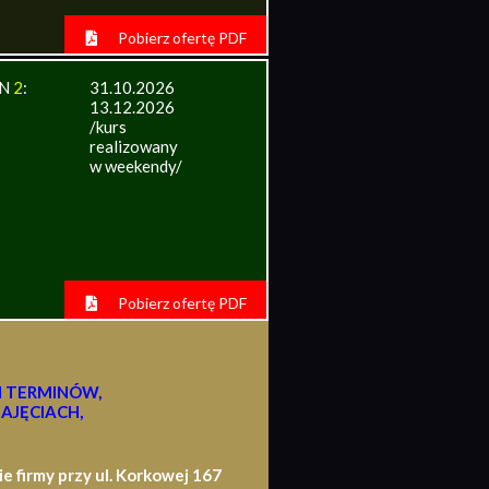
Pobierz ofertę PDF
IN
2
:
31.10.2026
13.12.2026
/kurs
realizowany
w weekendy/
Pobierz ofertę PDF
H TERMINÓW,
AJĘCIACH,
firmy przy ul. Korkowej 167