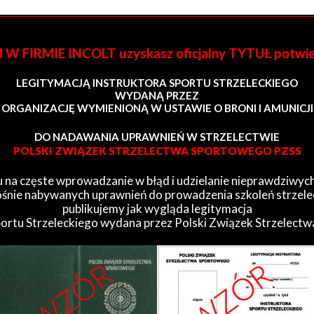
FIRMIE INCOLT uzyskasz oficjalny TYTUŁ potwi
LEGITYMACJĄ INSTRUKTORA SPORTU STRZELECKIEGO
WYDANĄ PRZEZ
ORGANIZACJĘ WYMIENIONĄ W USTAWIE O BRONI I AMUNICJI
DO NADAWANIA UPRAWNIEŃ W STRZELECTWIE
POLSKI ZWIĄZEK STRZELECTWA SPORTOWEGO PZSS
 na częste wprowadzanie w błąd i udzielanie nieprawdziwych
śnie nabywanych uprawnień do prowadzenia szkoleń strzele
publikujemy jak wygląda legitymacja
portu Strzeleckiego wydana przez Polski Związek Strzelect