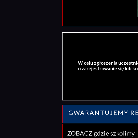
W celu zgłoszenia uczestni
o zarejestrowanie się lub k
GWARANTUJEMY RE
ZOBACZ gdzie szkolim