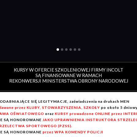
KURSY W OFERCIE SZKOLENIOWEJ FIRMY INCOLT
SĄ FINANSOWANE W RAMACH
REKONWERSJI MINISTERSTWA OBRONY NARODOWEJ
ODABNIAJĄCE SIĘ LEGITYMACJE, zaświadczenia na drukach MEN
dawane przez KLUBY, STOWARZYSZENIA, SZKOŁY
po około 5 dnio
AWA OŚWIATOWEGO
oraz
KURSY prowadzone ONLINE przez INTE
IE SĄ HONOROWANE
JAKO UPRAWNIENIA INSTRUKTORA STRZELEC
RZELECTWA SPORTOWEGO (PZSS).
IE SĄ HONOROWANE
przez WPA KOMENDY POLICJI