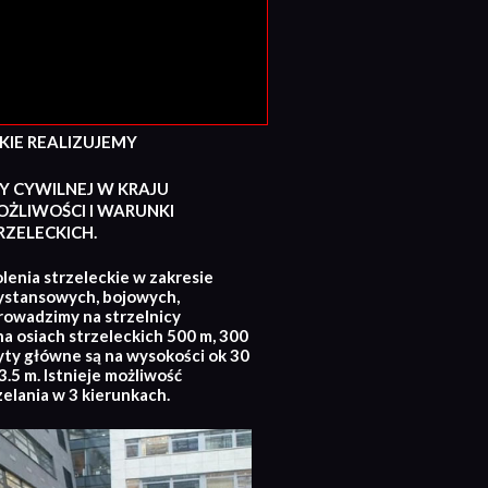
E REALIZUJEMY
Y CYWILNEJ W KRAJU
ŻLIWOŚCI I WARUNKI
ZELECKICH.
lenia strzeleckie w zakresie
ystansowych, bojowych,
rowadzimy na strzelnicy
na osiach strzeleckich 500 m, 300
yty główne są na wysokości ok 30
.5 m. Istnieje możliwość
zelania w 3 kierunkach.