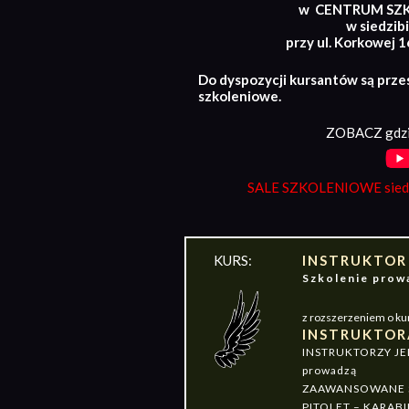
w CENTRUM SZ
w siedzibi
przy ul. Korkowej 
Do dyspozycji kursantów są prze
szkoleniowe.
ZOBACZ gdzi
SALE SZKOLENIOWE siedz
KURS:
INSTRUKTOR
Szkolenie pr
z rozszerzeniem o ku
INSTRUKTOR
INSTRUKTORZY J
prowadzą
ZAAWANSOWANE S
PITOLET – KARABI