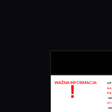
WAŻNA INFORMACJA:
UP
!
wy
PR
-N
ST
-N