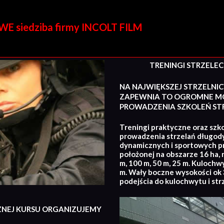
E siedziba firmy INCOLT FILM
TRENINGI STRZELECKI
NA NAJWIĘKSZEJ STRZELNIC
ZAPEWNIA TO OGROMNE MO
PROWADZENIA SZKOLEŃ STR
Treningi praktyczne oraz szko
prowadzenia strzelań długod
dynamicznych i sportowych p
położonej na obszarze 16 ha, 
m, 100 m, 50 m, 25 m. Kulochw
m. Wały boczne wysokości ok 3
podejścia do kulochwytu i str
ZNEJ KURSU ORGANIZUJEMY