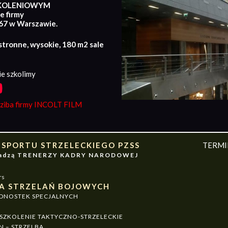
KOLENIOWYM
e firmy
167 w Warszawie.
stronne, wysokie, 180 m2 sale
e szkolimy
iba firmy INCOLT FILM
 SPORTU STRZELECKIEGO PZSS
TERM
owadzą TRENERZY KADRY NARODOWEJ
rs
A STRZELAŃ BOJOWYCH
EDNOSTEK SPECJALNYCH
ZKOLENIE TAKTYCZNO-STRZELECKIE
N – STRZELBA