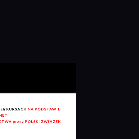
wych KURSACH
NA PODSTAWIE
RNET
TWA przez POLSKI ZWIĄZEK