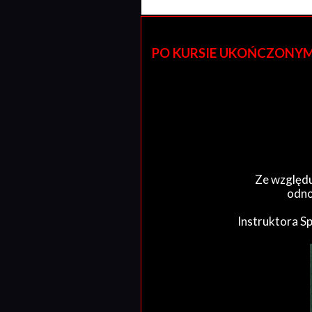
PO KURSIE UKOŃCZONYM W 
Ze względu
odno
Instruktora S