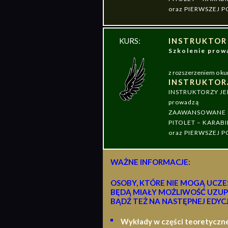
oraz PIERWSZEJ
KURS:
INSTRUKTOR
Szkolenie pr
z rozszerzeniem o ku
INSTRUKTOR
INSTRUKTORZY J
prowadzą
ZAAWANSOWANE S
PITOLET – KARABI
oraz PIERWSZEJ
WAŻNE INFORMACJE:
OSOBY, KTÓRE NIE MOGĄ UCZE
BĘDĄ MIAŁY MOŻLIWOŚĆ UZUP
BĄDŹ TEŻ NA NASTĘPNEJ EDYCJ
Wykłady w części teoretyczn