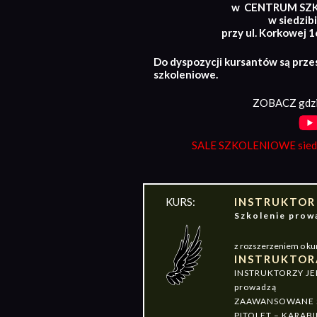
w CENTRUM SZ
w siedzibi
przy ul. Korkowej 
Do dyspozycji kursantów są prze
szkoleniowe.
ZOBACZ gdzi
SALE SZKOLENIOWE siedz
KURS:
INSTRUKTOR
Szkolenie pr
z rozszerzeniem o ku
INSTRUKTOR
INSTRUKTORZY J
prowadzą
ZAAWANSOWANE S
PITOLET – KARABI