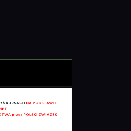
wych KURSACH
NA PODSTAWIE
RNET
TWA przez POLSKI ZWIĄZEK