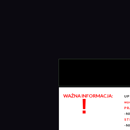
WAŻNA INFORMACJA:
UP
!
wy
PR
-N
ST
-N