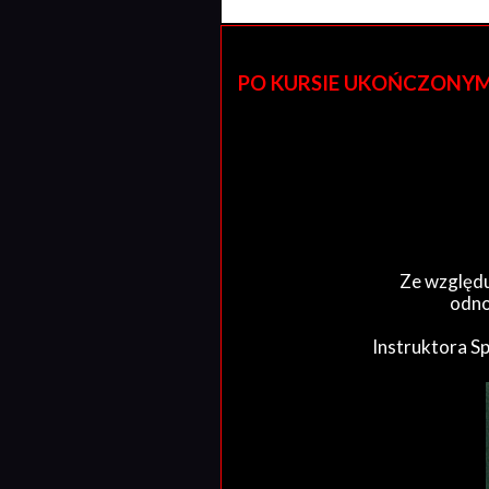
PO KURSIE UKOŃCZONYM W 
Ze względu
odno
Instruktora S