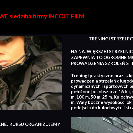
E siedziba firmy INCOLT FILM
TRENINGI STRZELECKI
NA NAJWIĘKSZEJ STRZELNIC
ZAPEWNIA TO OGROMNE MO
PROWADZENIA SZKOLEŃ STR
Treningi praktyczne oraz szko
prowadzenia strzelań długod
dynamicznych i sportowych p
położonej na obszarze 16 ha, 
m, 100 m, 50 m, 25 m. Kulochw
m. Wały boczne wysokości ok 3
podejścia do kulochwytu i str
ZNEJ KURSU ORGANIZUJEMY