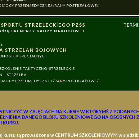
 POMOCY PRZEDMEDYCZNEJ /RANY POSTRZAŁOWE/
 SPORTU STRZELECKIEGO PZSS
TERM
owadzą TRENERZY KADRY NARODOWEJ
rs
A STRZELAŃ BOJOWYCH
EDNOSTEK SPECJALNYCH
ZKOLENIE TAKTYCZNO-STRZELECKIE
N – STRZELBA
 POMOCY PRZEDMEDYCZNEJ /RANY POSTRZAŁOWE/
STNICZYĆ W ZAJĘCIACH NA KURSIE W KTÓRYMŚ Z PODANYC
EŁNIENIA DANEGO BLOKU SZKOLENIOWEGO NA OSOBNYCH Z
I KURSU.
ej kursu są prowadzone w CENTRUM SZKOLENIOWYM w siedzibie 