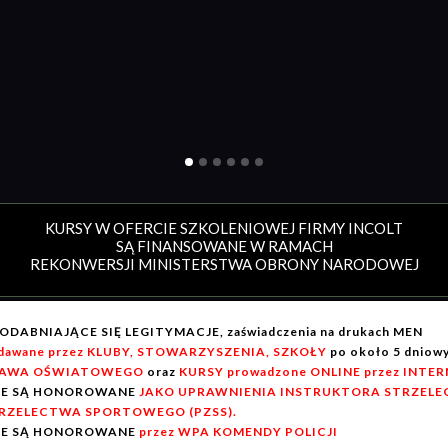
KURSY W OFERCIE SZKOLENIOWEJ FIRMY INCOLT
SĄ FINANSOWANE W RAMACH
REKONWERSJI MINISTERSTWA OBRONY NARODOWEJ
ODABNIAJĄCE SIĘ LEGITYMACJE, zaświadczenia na drukach MEN
dawane przez KLUBY, STOWARZYSZENIA, SZKOŁY
po około 5 dnio
AWA OŚWIATOWEGO
oraz
KURSY prowadzone ONLINE przez INTE
IE SĄ HONOROWANE
JAKO UPRAWNIENIA INSTRUKTORA STRZELEC
RZELECTWA SPORTOWEGO (PZSS).
IE SĄ HONOROWANE
przez WPA KOMENDY POLICJI