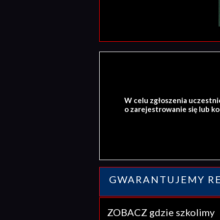
W celu zgłoszenia uczestni
o zarejestrowanie się lub k
GWARANTUJEMY RE
ZOBACZ gdzie szkolim