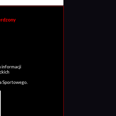
erdzony
 informacji
ckich
wa Sportowego.