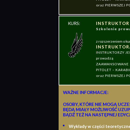
oraz PIERWSZEJ
KURS:
INSTRUKTOR
Szkolenie pr
z rozszerzeniem o ku
INSTRUKTOR
INSTRUKTORZY J
prowadzą
ZAAWANSOWANE S
PITOLET – KARABI
oraz PIERWSZEJ
WAŻNE INFORMACJE:
OSOBY, KTÓRE NIE MOGĄ UCZE
BĘDĄ MIAŁY MOŻLIWOŚĆ UZUP
BĄDŹ TEŻ NA NASTĘPNEJ EDYCJ
Wykłady w części teoretyczn