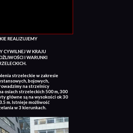
E REALIZUJEMY
Y CYWILNEJ W KRAJU
ŻLIWOŚCI I WARUNKI
ZELECKICH.
lenia strzeleckie w zakresie
ystansowych, bojowych,
rowadzimy na strzelnicy
na osiach strzeleckich 500 m, 300
yty główne są na wysokości ok 30
.5 m. Istnieje możliwość
zelania w 3 kierunkach.