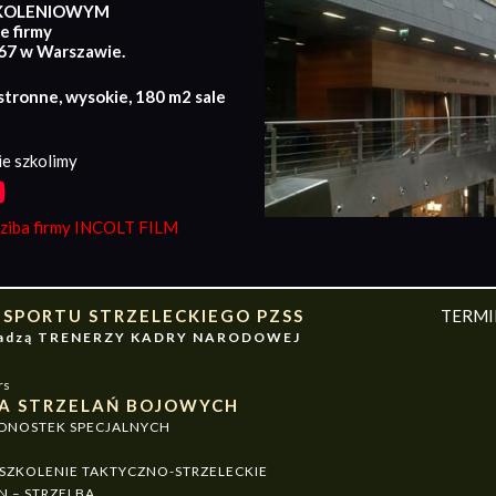
KOLENIOWYM
e firmy
167 w Warszawie.
stronne, wysokie, 180 m2 sale
e szkolimy
iba firmy INCOLT FILM
 SPORTU STRZELECKIEGO PZSS
TERM
owadzą TRENERZY KADRY NARODOWEJ
rs
A STRZELAŃ BOJOWYCH
EDNOSTEK SPECJALNYCH
ZKOLENIE TAKTYCZNO-STRZELECKIE
N – STRZELBA