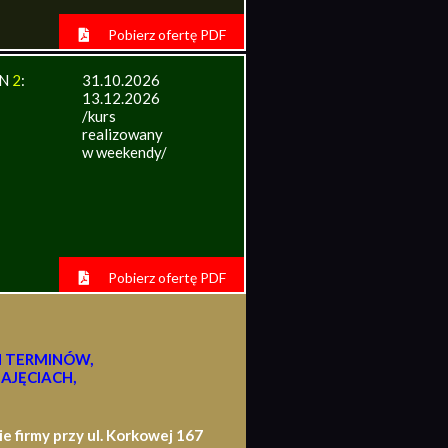
Pobierz ofertę PDF
IN
2
:
31.10.2026
13.12.2026
/kurs
realizowany
w weekendy/
Pobierz ofertę PDF
H TERMINÓW,
AJĘCIACH,
firmy przy ul. Korkowej 167