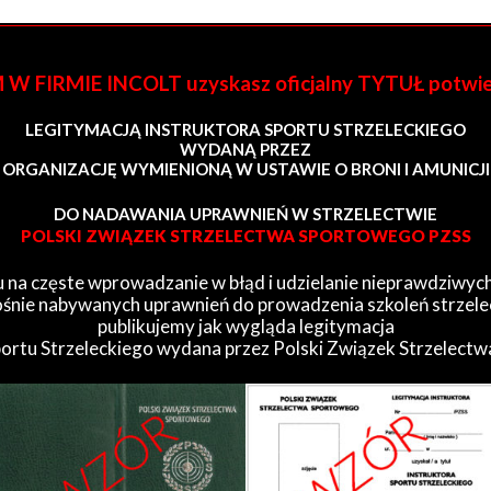
FIRMIE INCOLT uzyskasz oficjalny TYTUŁ potwi
LEGITYMACJĄ INSTRUKTORA SPORTU STRZELECKIEGO
WYDANĄ PRZEZ
ORGANIZACJĘ WYMIENIONĄ W USTAWIE O BRONI I AMUNICJI
DO NADAWANIA UPRAWNIEŃ W STRZELECTWIE
POLSKI ZWIĄZEK STRZELECTWA SPORTOWEGO PZSS
 na częste wprowadzanie w błąd i udzielanie nieprawdziwych
śnie nabywanych uprawnień do prowadzenia szkoleń strzele
publikujemy jak wygląda legitymacja
portu Strzeleckiego wydana przez Polski Związek Strzelect