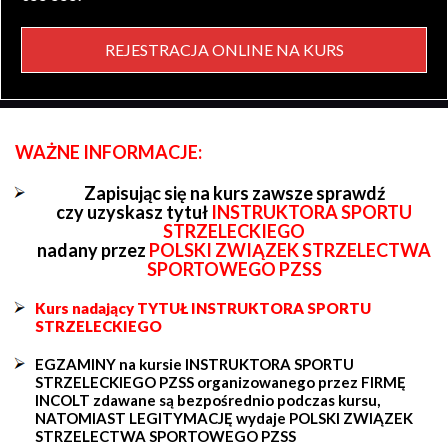
REJESTRACJA ONLINE NA KURS
WAŻNE INFORMACJE:
Zapisując się na kurs zawsze sprawdź
czy uzyskasz tytuł
INSTRUKTORA SPORTU
STRZELECKIEGO
nadany przez
POLSKI ZWIĄZEK STRZELECTWA
SPORTOWEGO PZSS
Kurs nadający TYTUŁ INSTRUKTORA SPORTU
STRZELECKIEGO
EGZAMINY na kursie INSTRUKTORA SPORTU
STRZELECKIEGO PZSS organizowanego przez FIRMĘ
INCOLT zdawane są bezpośrednio podczas kursu,
NATOMIAST LEGITYMACJĘ wydaje POLSKI ZWIĄZEK
STRZELECTWA SPORTOWEGO PZSS