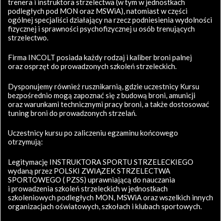
trenera i instruktora strzelectwa (w tym w jednostkach
podległych pod MON oraz MSWiA), natomiast w części
ogólnej specjaliści działający na rzecz podniesienia wydolności
fizycznej i sprawności psychofizycznej u osób trenujących
strzelectwo.
Firma INCOLT posiada każdy rodzaj i kaliber broni palnej
oraz osprzęt do prowadzonych szkoleń strzeleckich.
Dysponujemy również rusznikarnią, gdzie uczestnicy Kursu
bezpośrednio mogą zapoznać się z budową broni, amunicji
oraz warunkami technicznymi pracy broni, a także dostosować
tuning broni do prowadzonych strzelań.
Uczestnicy kursu po zaliczeniu egzaminu końcowego
otrzymują:
Legitymację INSTRUKTORA SPORTU STRZELECKIEGO
wydaną przez POLSKI ZWIĄZEK STRZELECTWA
SPORTOWEGO ( PZSS) uprawniającą do nauczania
i prowadzenia szkoleń strzeleckich w jednostkach
szkoleniowych podległych MON, MSWiA oraz wszelkich innych
organizacjach oświatowych, szkołach i klubach sportowych.