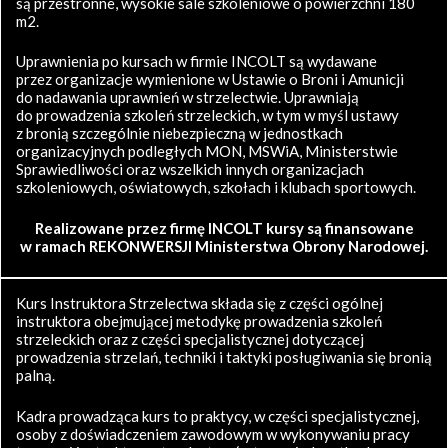
są przestronne, wysokie sale szkoleniowe o powierzchni 180
m2.
Uprawnienia po kursach w firmie INCOLT są wydawane
przez organizacje wymienione w Ustawie o Broni i Amunicji
do nadawania uprawnień w strzelectwie. Uprawniają
do prowadzenia szkoleń strzeleckich, w tym w myśl ustawy
z bronią szczególnie niebezpieczną w jednostkach
organizacyjnych podległych MON, MSWiA, Ministerstwie
Sprawiedliwości oraz wszelkich innych organizacjach
szkoleniowych, oświatowych, szkołach i klubach sportowych.
Realizowane przez firmę INCOLT kursy są finansowane
w ramach REKONWERSJI Ministerstwa Obrony Narodowej.
Kurs Instruktora Strzelectwa składa się z części ogólnej
instruktora obejmującej metodykę prowadzenia szkoleń
strzeleckich oraz z części specjalistycznej dotyczącej
prowadzenia strzelań, techniki i taktyki posługiwania się bronią
palną.
Kadra prowadząca kurs to praktycy, w części specjalistycznej,
osoby z doświadczeniem zawodowym w wykonywaniu pracy