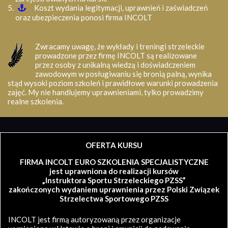
Koszt wydania legitymacji, uprawnień i zaświadczeń
oraz ubezpieczenia ponosi firma INCOLT
Zwracamy uwagę, że wykłady i treningi strzeleckie
prowadzone przez firmę INCOLT są realizowane
przez osoby z unikalną wiedzą i doświadczeniem
zawodowym w posługiwaniu się bronią palną, wynika
stąd wysoki poziom szkoleń i prawidłowe warunki prowadzenia
zajęć. My nie handlujemy uprawnieniami, tylko prowadzimy
realne szkolenia.
OFERTA KURSU
FIRMA INCOLT EURO SZKOLENIA SPECJALISTYCZNE
jest uprawniona do realizacji kursów
„Instruktora Sportu Strzeleckiego PZSS”
zakończonych wydaniem uprawnienia przez Polski Związek
Strzelectwa Sportowego PZSS
INCOLT jest firmą autoryzowaną przez organizacje