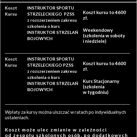
Koszt
INSTRUKTOR SPORTU
Koszt kursu to 4600
Kursu
STRZELECKIEGO PZSS
zł.
z rozszerzeniem zakresu
szkolenia o kurs
Weekendowy
INSTRUKTOR STRZELAŃ
(szkolenia w soboty
BOJOWYCH
i niedziele)
Koszt
INSTRUKTOR SPORTU
Koszt kursu to 4600
Kursu
STRZELECKIEGO PZSS
zł.
z rozszerzeniem zakresu
szkolenia o kurs
Kurs Stacjonarny
INSTRUKTOR STRZELAŃ
(szkolenia
BOJOWYCH
w tygodniu)
Wpłaty za kursy można uiszczać w ratach po indywidualnych
ustaleniach.
Koszt może ulec zmianie w zależności
od zespołu szkolonych osób, po dodatkowych