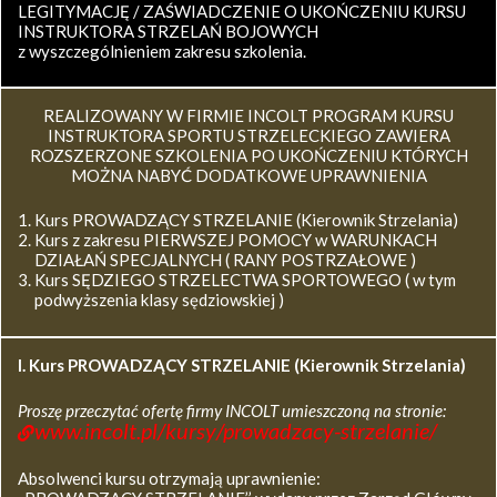
LEGITYMACJĘ / ZAŚWIADCZENIE O UKOŃCZENIU KURSU
INSTRUKTORA STRZELAŃ BOJOWYCH
z wyszczególnieniem zakresu szkolenia.
REALIZOWANY W FIRMIE INCOLT PROGRAM KURSU
INSTRUKTORA SPORTU STRZELECKIEGO ZAWIERA
ROZSZERZONE SZKOLENIA PO UKOŃCZENIU KTÓRYCH
MOŻNA NABYĆ DODATKOWE UPRAWNIENIA
Kurs PROWADZĄCY STRZELANIE (Kierownik Strzelania)
Kurs z zakresu PIERWSZEJ POMOCY w WARUNKACH
DZIAŁAŃ SPECJALNYCH ( RANY POSTRZAŁOWE )
Kurs SĘDZIEGO STRZELECTWA SPORTOWEGO ( w tym
podwyższenia klasy sędziowskiej )
I. Kurs
PROWADZĄCY STRZELANIE (Kierownik Strzelania)
Proszę przeczytać ofertę firmy INCOLT umieszczoną na stronie:
www.incolt.pl/kursy/prowadzacy-strzelanie/
Absolwenci kursu otrzymają uprawnienie: