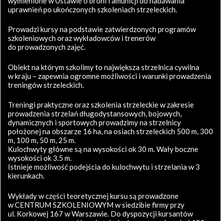
wymienione w Ustawie o broni i amunicji do nadawania
uprawnień po ukończonych szkoleniach strzeleckich.
Prowadzi kursy na podstawie zatwierdzonych programów
szkoleniowych oraz wykładowców i trenerów
do prowadzonych zajęć.
Obiekt na którym szkolimy to największa strzelnica cywilna
w kraju – zapewnia ogromne możliwości i warunki prowadzenia
treningów strzeleckich.
Treningi praktyczne oraz szkolenia strzeleckie w zakresie
prowadzenia strzelań długodystansowych, bojowych,
dynamicznych i sportowych prowadzimy na strzelnicy
położonej na obszarze 16 ha, na osiach strzeleckich 500 m, 300
m, 100 m, 50 m, 25 m.
Kulochwyty główne są na wysokości ok 30 m. Wały boczne
wysokości ok 3.5 m.
Istnieje możliwość podejścia do kulochwytu i strzelania w 3
kierunkach.
Wykłady w części teoretycznej kursu są prowadzone
w CENTRUM SZKOLENIOWYM w siedzibie firmy przy
ul. Korkowej 167 w Warszawie. Do dyspozycji kursantów