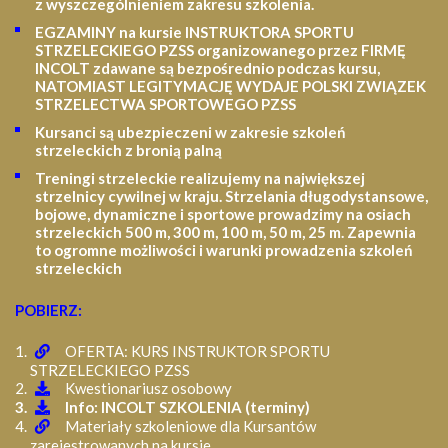
z wyszczególnieniem zakresu szkolenia
.
EGZAMINY na kursie INSTRUKTORA SPORTU
STRZELECKIEGO PZSS organizowanego przez FIRMĘ
INCOLT zdawane są bezpośrednio podczas kursu,
NATOMIAST LEGITYMACJĘ WYDAJE POLSKI ZWIĄZEK
STRZELECTWA SPORTOWEGO PZSS
Kursanci są ubezpieczeni w zakresie szkoleń
strzeleckich z bronią palną
Treningi strzeleckie realizujemy na największej
strzelnicy cywilnej w kraju. Strzelania długodystansowe,
bojowe, dynamiczne i sportowe prowadzimy na osiach
strzeleckich 500 m, 300 m, 100 m, 50 m, 25 m.
Zapewnia
to ogromne możliwości i warunki prowadzenia szkoleń
strzeleckich
POBIERZ:
OFERTA: KURS INSTRUKTOR SPORTU
STRZELECKIEGO PZSS
Kwestionariusz osobowy
Info: INCOLT SZKOLENIA (terminy)
Materiały szkoleniowe dla Kursantów
zarejestrowanych na kursie