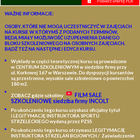
Pobierz ofertę PDF
WAŻNE INFORMACJE:
OSOBY, KTÓRE NIE MOGĄ UCZESTNICZYĆ W ZAJĘCIACH
NA KURSIE W KTÓRYMŚ Z PODANYCH TERMINÓW,
BĘDĄ MIAŁY MOŻLIWOŚĆ UZUPEŁNIENIA DANEGO
BLOKU SZKOLENIOWEGO NA OSOBNYCH ZAJĘCIACH,
BĄDŹ TEŻ NA NASTĘPNEJ EDYCJI KURSU.
Wykłady w części teoretycznej kursu są prowadzone
w CENTRUM SZKOLENIOWYM w siedzibie firmy przy
ul. Korkowej 167 w Warszawie. Do dyspozycji kursantów
są przestronne, wysokie sale szkoleniowe o powierzchni
180 m2.
FILM SALE
ZOBACZ gdzie szkolimy
SZKOLENIOWE siedziba firmy INCOLT
Po ukończeniu tego kursu uzyskasz oficjalny tytuł
i LEGITYMACJĘ
INSTRUKTORA SPORTU
STRZELECKIEGO wydaną przez PZSS
Po ukończeniu tego kursu otrzymasz LEGITYMACJĘ
INSTRUKTORA STRZELAŃ BOJOWYCH / Zaświadczenie