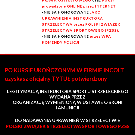
PRAWA OŚWIATOWEGO
oraz
KURSY
prowadzone ONLINE przez INTERNET
-NIE SĄ HONOROWANE
JAKO
UPRAWNIENIA INSTRUKTORA
STRZELECTWA przez POLSKI ZWIĄZEK
STRZELECTWA SPORTOWEGO (PZSS).
-NIE SĄ HONOROWANE
przez WPA
KOMENDY POLICJI
PO KURSIE UKOŃCZONYM W FIRMIE INCOLT
uzyskasz oficjalny TYTUŁ potwierdzony
LEGITYMACJĄ INSTRUKTORA SPORTU STRZELECKIEGO
WYDANĄ PRZEZ
ORGANIZACJĘ WYMIENIONĄ W USTAWIE O BRONI
I AMUNICJI
DO NADAWANIA UPRAWNIEŃ W STRZELECTWIE
POLSKI ZWIĄZEK STRZELECTWA SPORTOWEGO PZSS