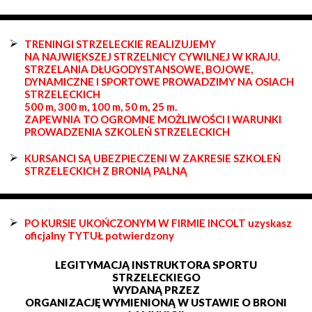
TRENINGI STRZELECKIE REALIZUJEMY
NA NAJWIĘKSZEJ STRZELNICY CYWILNEJ W KRAJU.
STRZELANIA DŁUGODYSTANSOWE, BOJOWE,
DYNAMICZNE I SPORTOWE PROWADZIMY NA OSIACH
STRZELECKICH
500 m, 300 m, 100 m, 50 m, 25 m.
ZAPEWNIA TO OGROMNE MOŻLIWOŚCI I WARUNKI
PROWADZENIA SZKOLEŃ STRZELECKICH
KURSANCI SĄ UBEZPIECZENI W ZAKRESIE SZKOLEŃ
STRZELECKICH Z BRONIĄ PALNĄ
PO KURSIE UKOŃCZONYM W FIRMIE INCOLT uzyskasz
oficjalny TYTUŁ potwierdzony
LEGITYMACJĄ INSTRUKTORA SPORTU
STRZELECKIEGO
WYDANĄ PRZEZ
ORGANIZACJĘ WYMIENIONĄ W USTAWIE O BRONI