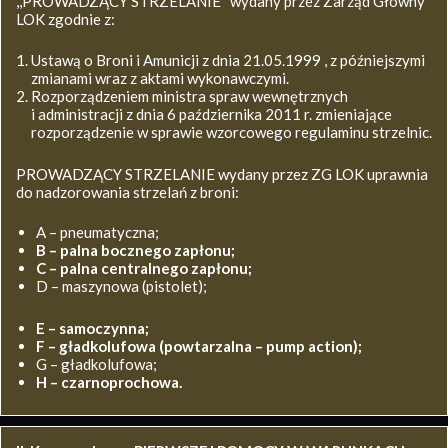
,,PROWADZĄCY STRZELANIE’’ wydany przez Zarząd Główny
LOK zgodnie z:
Ustawą o Broni i Amunicji z dnia 21.05.1999 , z późniejszymi
zmianami wraz z aktami wykonawczymi.
Rozporządzeniem ministra spraw wewnętrznych
i administracji z dnia 6 października 2011 r. zmieniające
rozporządzenie w sprawie wzorcowego regulaminu strzelnic.
PROWADZĄCY STRZELANIE wydany przez ZG LOK uprawnia
do nadzorowania strzelań z broni:
A – pneumatyczna;
B – palna bocznego zapłonu;
C – palna centralnego zapłonu;
D – maszynowa (pistolet);
E – samoczynna;
F – gładkolufowa (powtarzalna – pump action);
G – gładkolufowa;
H – czarnoprochowa.