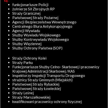
są:
funkcjonariusze Policji
żołnierze Sił Zbrojnych RP
Straży Granicznej
Państwowej Straży Pożarnej
Agencji Bezpieczeństwa Wewnętrznego
Centralnego Biura Antykorupcyjnego
Agencji Wywiadu
Służby Wywiadu Wojskowego
Służby Kontrwywiadu Wojskowego
Służby Więziennej
Służby Ochrony Państwa (SOP)
Straży Ochrony Kolei
Straży Parku
Funkcjonariusze Służby Celno- Skarbowej i pracownicy
Krajowej Administracji Skarbowej /KAS
inspektorzy Inspekcji Transportu Drogowego
strażnicy Straży Gminnych (Miejskich)
Państwowej Straży Rybackiej
Państwowej Straży Łowieckiej
Straży Leśnej
Straży Marszałkowskiej
kwalifikowani pracownicy ochrony fizycznej