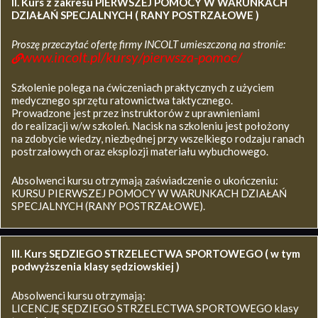
II. Kurs z zakresu
PIERWSZEJ POMOCY W WARUNKACH
DZIAŁAŃ SPECJALNYCH ( RANY POSTRZAŁOWE )
Proszę przeczytać ofertę firmy INCOLT umieszczoną na stronie:
www.incolt.pl/kursy/pierwsza-pomoc/
Szkolenie polega na ćwiczeniach praktycznych z użyciem
medycznego sprzętu ratownictwa taktycznego.
Prowadzone jest przez instruktorów z uprawnieniami
do realizacji w/w szkoleń. Nacisk na szkoleniu jest położony
na zdobycie wiedzy, niezbędnej przy wszelkiego rodzaju ranach
postrzałowych oraz eksplozji materiału wybuchowego.
Absolwenci kursu otrzymają zaświadczenie o ukończeniu:
KURSU PIERWSZEJ POMOCY W WARUNKACH DZIAŁAŃ
SPECJALNYCH (RANY POSTRZAŁOWE).
III. Kurs SĘDZIEGO STRZELECTWA SPORTOWEGO ( w tym
podwyższenia klasy sędziowskiej )
Absolwenci kursu otrzymają:
LICENCJĘ SĘDZIEGO STRZELECTWA SPORTOWEGO klasy