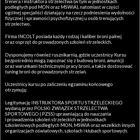
trenera i instruktora strzelectwa (w tym w jednostkach
podległych pod MON oraz MSWiA), natomiast w części
ogólnej specjaliści działający na rzecz podniesienia wydolności
fizycznej i sprawności psychofizycznej u osób trenujących
strzelectwo.
Firma INCOLT posiada każdy rodzaj i kaliber broni palnej
oraz osprzęt do prowadzonych szkoleń strzeleckich.
Dysponujemy również rusznikarnią, gdzie uczestnicy Kursu
bezpośrednio mogą zapoznać się z budową broni, amunicji
oraz warunkami technicznymi pracy broni, a także dostosować
tuning broni do prowadzonych strzelań.
Uczestnicy kursu po zaliczeniu egzaminu końcowego
otrzymują:
Legitymację INSTRUKTORA SPORTU STRZELECKIEGO
wydaną przez POLSKI ZWIĄZEK STRZELECTWA
SPORTOWEGO ( PZSS) uprawniającą do nauczania
i prowadzenia szkoleń strzeleckich w jednostkach
szkoleniowych podległych MON, MSWiA oraz wszelkich innych
organizacjach oświatowych, szkołach i klubach sportowych.