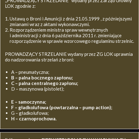
,,PROWADZĄCY STRZELANIE’’ wydany przez Zarząd Główny
LOK zgodnie z:
Ustawą o Broni i Amunicji z dnia 21.05.1999 , z późniejszymi
zmianami wraz z aktami wykonawczymi.
Rozporządzeniem ministra spraw wewnętrznych
i administracji z dnia 6 października 2011 r. zmieniające
rozporządzenie w sprawie wzorcowego regulaminu strzelnic.
PROWADZĄCY STRZELANIE wydany przez ZG LOK uprawnia
do nadzorowania strzelań z broni:
A – pneumatyczna;
B – palna bocznego zapłonu;
C – palna centralnego zapłonu;
D – maszynowa (pistolet);
E – samoczynna;
F – gładkolufowa (powtarzalna – pump action);
G – gładkolufowa;
H – czarnoprochowa.