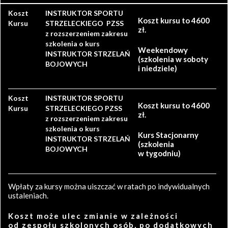
Koszt
INSTRUKTOR SPORTU
Koszt kursu to 4600
Kursu
STRZELECKIEGO PZSS
zł.
z rozszerzeniem zakresu
szkolenia o kurs
Weekendowy
INSTRUKTOR STRZELAŃ
(szkolenia w soboty
BOJOWYCH
i niedziele)
Koszt
INSTRUKTOR SPORTU
Koszt kursu to 4600
Kursu
STRZELECKIEGO PZSS
zł.
z rozszerzeniem zakresu
szkolenia o kurs
Kurs Stacjonarny
INSTRUKTOR STRZELAŃ
(szkolenia
BOJOWYCH
w tygodniu)
Wpłaty za kursy można uiszczać w ratach po indywidualnych
ustaleniach.
Koszt może ulec zmianie w zależności
od zespołu szkolonych osób, po dodatkowych