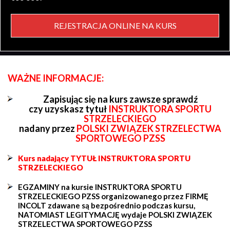
REJESTRACJA ONLINE NA KURS
WAŻNE INFORMACJE:
Zapisując się na kurs zawsze sprawdź
czy uzyskasz tytuł
INSTRUKTORA SPORTU
STRZELECKIEGO
nadany przez
POLSKI ZWIĄZEK STRZELECTWA
SPORTOWEGO PZSS
Kurs nadający TYTUŁ INSTRUKTORA SPORTU
STRZELECKIEGO
EGZAMINY na kursie INSTRUKTORA SPORTU
STRZELECKIEGO PZSS organizowanego przez FIRMĘ
INCOLT zdawane są bezpośrednio podczas kursu,
NATOMIAST LEGITYMACJĘ wydaje POLSKI ZWIĄZEK
STRZELECTWA SPORTOWEGO PZSS