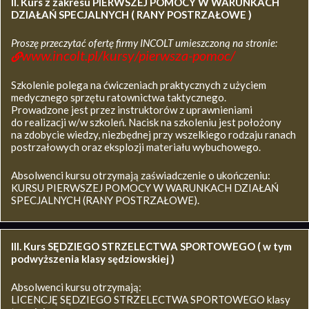
II. Kurs z zakresu
PIERWSZEJ POMOCY W WARUNKACH
DZIAŁAŃ SPECJALNYCH ( RANY POSTRZAŁOWE )
Proszę przeczytać ofertę firmy INCOLT umieszczoną na stronie:
www.incolt.pl/kursy/pierwsza-pomoc/
Szkolenie polega na ćwiczeniach praktycznych z użyciem
medycznego sprzętu ratownictwa taktycznego.
Prowadzone jest przez instruktorów z uprawnieniami
do realizacji w/w szkoleń. Nacisk na szkoleniu jest położony
na zdobycie wiedzy, niezbędnej przy wszelkiego rodzaju ranach
postrzałowych oraz eksplozji materiału wybuchowego.
Absolwenci kursu otrzymają zaświadczenie o ukończeniu:
KURSU PIERWSZEJ POMOCY W WARUNKACH DZIAŁAŃ
SPECJALNYCH (RANY POSTRZAŁOWE).
III. Kurs SĘDZIEGO STRZELECTWA SPORTOWEGO ( w tym
podwyższenia klasy sędziowskiej )
Absolwenci kursu otrzymają:
LICENCJĘ SĘDZIEGO STRZELECTWA SPORTOWEGO klasy