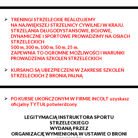
TRENINGI STRZELECKIE REALIZUJEMY
NA NAJWIĘKSZEJ STRZELNICY CYWILNEJ W KRAJU.
STRZELANIA DŁUGODYSTANSOWE, BOJOWE,
DYNAMICZNE I SPORTOWE PROWADZIMY NA OSIACH
STRZELECKICH
500 m, 300 m, 100 m, 50 m, 25 m.
ZAPEWNIA TO OGROMNE MOŻLIWOŚCI I WARUNKI
PROWADZENIA SZKOLEŃ STRZELECKICH
KURSANCI SĄ UBEZPIECZENI W ZAKRESIE SZKOLEŃ
STRZELECKICH Z BRONIĄ PALNĄ
PO KURSIE UKOŃCZONYM W FIRMIE INCOLT uzyskasz
oficjalny TYTUŁ potwierdzony
LEGITYMACJĄ INSTRUKTORA SPORTU
STRZELECKIEGO
WYDANĄ PRZEZ
ORGANIZACJĘ WYMIENIONĄ W USTAWIE O BRONI