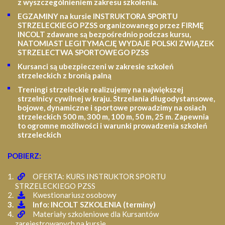
z wyszczególnieniem zakresu szkolenia
.
EGZAMINY na kursie INSTRUKTORA SPORTU
STRZELECKIEGO PZSS organizowanego przez FIRMĘ
INCOLT zdawane są bezpośrednio podczas kursu,
NATOMIAST LEGITYMACJĘ WYDAJE POLSKI ZWIĄZEK
STRZELECTWA SPORTOWEGO PZSS
Kursanci są ubezpieczeni w zakresie szkoleń
strzeleckich z bronią palną
Treningi strzeleckie realizujemy na największej
strzelnicy cywilnej w kraju. Strzelania długodystansowe,
bojowe, dynamiczne i sportowe prowadzimy na osiach
strzeleckich 500 m, 300 m, 100 m, 50 m, 25 m.
Zapewnia
to ogromne możliwości i warunki prowadzenia szkoleń
strzeleckich
POBIERZ:
OFERTA: KURS INSTRUKTOR SPORTU
STRZELECKIEGO PZSS
Kwestionariusz osobowy
Info: INCOLT SZKOLENIA (terminy)
Materiały szkoleniowe dla Kursantów
zarejestrowanych na kursie