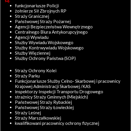
są:
funkcjonariusze Policji
żołnierze Sił Zbrojnych RP
Straży Granicznej
Państwowej Straży Pożarnej
Agencji Bezpieczeństwa Wewnętrznego
Centralnego Biura Antykorupcyjnego
Agencji Wywiadu
Służby Wywiadu Wojskowego
Służby Kontrwywiadu Wojskowego
Służby Więziennej
Służby Ochrony Państwa (SOP)
Straży Ochrony Kolei
Straży Parku
Funkcjonariusze Służby Celno- Skarbowej i pracownicy
Krajowej Administracji Skarbowej /KAS
inspektorzy Inspekcji Transportu Drogowego
strażnicy Straży Gminnych (Miejskich)
Państwowej Straży Rybackiej
Państwowej Straży Łowieckiej
Straży Leśnej
Straży Marszałkowskiej
kwalifikowani pracownicy ochrony fizycznej