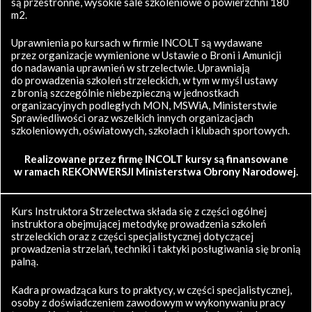
są przestronne, wysokie sale szkoleniowe o powierzchni 180
m2.
Uprawnienia po kursach w firmie INCOLT są wydawane
przez organizacje wymienione w Ustawie o Broni i Amunicji
do nadawania uprawnień w strzelectwie. Uprawniają
do prowadzenia szkoleń strzeleckich, w tym w myśl ustawy
z bronią szczególnie niebezpieczną w jednostkach
organizacyjnych podległych MON, MSWiA, Ministerstwie
Sprawiedliwości oraz wszelkich innych organizacjach
szkoleniowych, oświatowych, szkołach i klubach sportowych.
Realizowane przez firmę INCOLT kursy są finansowane
w ramach REKONWERSJI Ministerstwa Obrony Narodowej.
Kurs Instruktora Strzelectwa składa się z części ogólnej
instruktora obejmującej metodykę prowadzenia szkoleń
strzeleckich oraz z części specjalistycznej dotyczącej
prowadzenia strzelań, techniki i taktyki posługiwania się bronią
palną.
Kadra prowadząca kurs to praktycy, w części specjalistycznej,
osoby z doświadczeniem zawodowym w wykonywaniu pracy