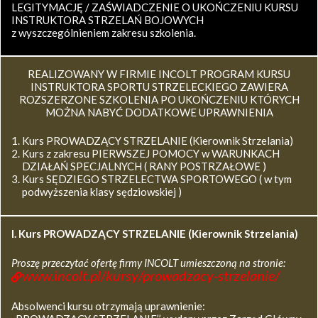
LEGITYMACJĘ / ZAŚWIADCZENIE O UKOŃCZENIU KURSU
INSTRUKTORA STRZELAŃ BOJOWYCH
z wyszczególnieniem zakresu szkolenia.
REALIZOWANY W FIRMIE INCOLT PROGRAM KURSU
INSTRUKTORA SPORTU STRZELECKIEGO ZAWIERA
ROZSZERZONE SZKOLENIA PO UKOŃCZENIU KTÓRYCH
MOŻNA NABYĆ DODATKOWE UPRAWNIENIA
Kurs PROWADZĄCY STRZELANIE (Kierownik Strzelania)
Kurs z zakresu PIERWSZEJ POMOCY w WARUNKACH
DZIAŁAŃ SPECJALNYCH ( RANY POSTRZAŁOWE )
Kurs SĘDZIEGO STRZELECTWA SPORTOWEGO ( w tym
podwyższenia klasy sędziowskiej )
I. Kurs
PROWADZĄCY STRZELANIE (Kierownik Strzelania)
Proszę przeczytać ofertę firmy INCOLT umieszczoną na stronie:
www.incolt.pl/kursy/prowadzacy-strzelanie/
Absolwenci kursu otrzymają uprawnienie: