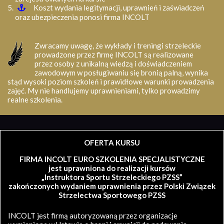
Koszt wydania legitymacji, uprawnień i zaświadczeń
oraz ubezpieczenia ponosi firma INCOLT
Zwracamy uwagę, że wykłady i treningi strzeleckie
prowadzone przez firmę INCOLT są realizowane
przez osoby z unikalną wiedzą i doświadczeniem
zawodowym w posługiwaniu się bronią palną, wynika
stąd wysoki poziom szkoleń i prawidłowe warunki prowadzenia
zajęć. My nie handlujemy uprawnieniami, tylko prowadzimy
realne szkolenia.
OFERTA KURSU
FIRMA INCOLT EURO SZKOLENIA SPECJALISTYCZNE
jest uprawniona do realizacji kursów
„Instruktora Sportu Strzeleckiego PZSS”
zakończonych wydaniem uprawnienia przez Polski Związek
Strzelectwa Sportowego PZSS
INCOLT jest firmą autoryzowaną przez organizacje