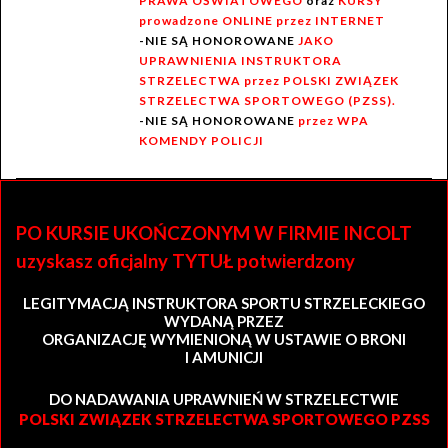
PRAWA OŚWIATOWEGO
oraz
KURSY
prowadzone ONLINE przez INTERNET
-NIE SĄ HONOROWANE
JAKO
UPRAWNIENIA INSTRUKTORA
STRZELECTWA przez POLSKI ZWIĄZEK
STRZELECTWA SPORTOWEGO (PZSS).
-NIE SĄ HONOROWANE
przez WPA
KOMENDY POLICJI
PO KURSIE UKOŃCZONYM W FIRMIE INCOLT
uzyskasz oficjalny TYTUŁ potwierdzony
LEGITYMACJĄ INSTRUKTORA SPORTU STRZELECKIEGO
WYDANĄ PRZEZ
ORGANIZACJĘ WYMIENIONĄ W USTAWIE O BRONI
I AMUNICJI
DO NADAWANIA UPRAWNIEŃ W STRZELECTWIE
POLSKI ZWIĄZEK STRZELECTWA SPORTOWEGO PZSS