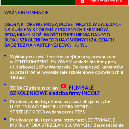
Pobierz ofertę PDF
WAŻNE INFORMACJE:
OSOBY, KTÓRE NIE MOGĄ UCZESTNICZYĆ W ZAJĘCIACH
NA KURSIE W KTÓRYMŚ Z PODANYCH TERMINÓW,
BĘDĄ MIAŁY MOŻLIWOŚĆ UZUPEŁNIENIA DANEGO
BLOKU SZKOLENIOWEGO NA OSOBNYCH ZAJĘCIACH,
BĄDŹ TEŻ NA NASTĘPNEJ EDYCJI KURSU.
Wykłady w części teoretycznej kursu są prowadzone
w CENTRUM SZKOLENIOWYM w siedzibie firmy przy
ul. Korkowej 167 w Warszawie. Do dyspozycji kursantów
są przestronne, wysokie sale szkoleniowe o powierzchni
180 m2.
FILM SALE
ZOBACZ gdzie szkolimy
SZKOLENIOWE siedziba firmy INCOLT
Po ukończeniu tego kursu uzyskasz oficjalny tytuł
i LEGITYMACJĘ
INSTRUKTORA SPORTU
STRZELECKIEGO wydaną przez PZSS
Po ukończeniu tego kursu otrzymasz LEGITYMACJĘ
INSTRUKTORA STRZELAŃ BOJOWYCH / Zaświadczenie