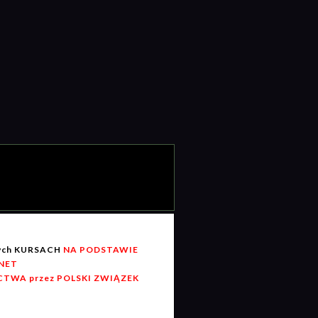
wych KURSACH
NA PODSTAWIE
RNET
TWA przez POLSKI ZWIĄZEK