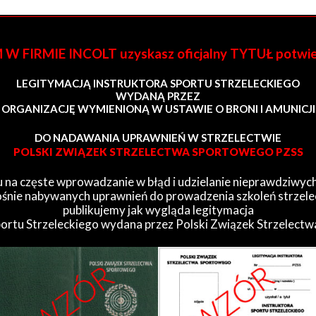
FIRMIE INCOLT uzyskasz oficjalny TYTUŁ potwi
LEGITYMACJĄ INSTRUKTORA SPORTU STRZELECKIEGO
WYDANĄ PRZEZ
ORGANIZACJĘ WYMIENIONĄ W USTAWIE O BRONI I AMUNICJI
DO NADAWANIA UPRAWNIEŃ W STRZELECTWIE
POLSKI ZWIĄZEK STRZELECTWA SPORTOWEGO PZSS
 na częste wprowadzanie w błąd i udzielanie nieprawdziwych
śnie nabywanych uprawnień do prowadzenia szkoleń strzele
publikujemy jak wygląda legitymacja
portu Strzeleckiego wydana przez Polski Związek Strzelect