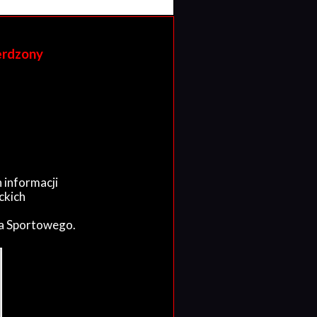
erdzony
 informacji
ckich
wa Sportowego.