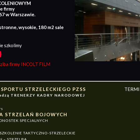
KOLENIOWYM
e firmy
167 w Warszawie.
stronne, wysokie, 180 m2 sale
e szkolimy
iba firmy INCOLT FILM
 SPORTU STRZELECKIEGO PZSS
TERM
owadzą TRENERZY KADRY NARODOWEJ
rs
A STRZELAŃ BOJOWYCH
EDNOSTEK SPECJALNYCH
ZKOLENIE TAKTYCZNO-STRZELECKIE
N – STRZELBA