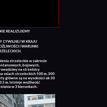
E REALIZUJEMY
Y CYWILNEJ W KRAJU
ŻLIWOŚCI I WARUNKI
ZELECKICH.
lenia strzeleckie w zakresie
ystansowych, bojowych,
rowadzimy na strzelnicy
na osiach strzeleckich 500 m, 300
yty główne są na wysokości ok 30
.5 m. Istnieje możliwość
zelania w 3 kierunkach.