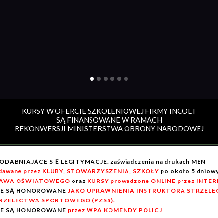
KURSY W OFERCIE SZKOLENIOWEJ FIRMY INCOLT
SĄ FINANSOWANE W RAMACH
REKONWERSJI MINISTERSTWA OBRONY NARODOWEJ
ODABNIAJĄCE SIĘ LEGITYMACJE, zaświadczenia na drukach MEN
dawane przez KLUBY, STOWARZYSZENIA, SZKOŁY
po około 5 dnio
AWA OŚWIATOWEGO
oraz
KURSY prowadzone ONLINE przez INTE
IE SĄ HONOROWANE
JAKO UPRAWNIENIA INSTRUKTORA STRZELEC
RZELECTWA SPORTOWEGO (PZSS).
IE SĄ HONOROWANE
przez WPA KOMENDY POLICJI