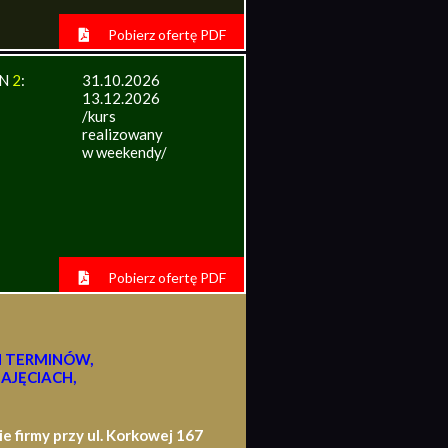
Pobierz ofertę PDF
IN
2
:
31.10.2026
13.12.2026
/kurs
realizowany
w weekendy/
Pobierz ofertę PDF
H TERMINÓW,
AJĘCIACH,
firmy przy ul. Korkowej 167