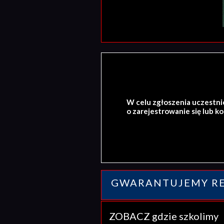
W celu zgłoszenia uczestni
o zarejestrowanie się lub k
GWARANTUJEMY RE
ZOBACZ gdzie szkolim