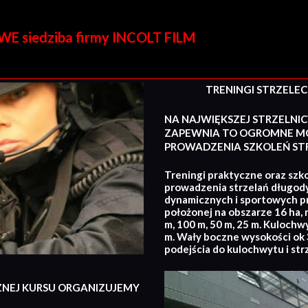
E siedziba firmy INCOLT FILM
TRENINGI STRZELECKI
NA NAJWIĘKSZEJ STRZELNIC
ZAPEWNIA TO OGROMNE MO
PROWADZENIA SZKOLEŃ STR
Treningi praktyczne oraz szko
prowadzenia strzelań długod
dynamicznych i sportowych p
położonej na obszarze 16 ha, 
m, 100 m, 50 m, 25 m. Kulochw
m. Wały boczne wysokości ok 3
podejścia do kulochwytu i str
ZNEJ KURSU ORGANIZUJEMY