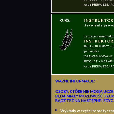
oraz PIERWSZEJ
KURS:
INSTRUKTOR
Szkolenie pr
z rozszerzeniem o ku
INSTRUKTOR
INSTRUKTORZY J
prowadzą
ZAAWANSOWANE S
PITOLET – KARABI
oraz PIERWSZEJ
WAŻNE INFORMACJE:
OSOBY, KTÓRE NIE MOGĄ UCZE
BĘDĄ MIAŁY MOŻLIWOŚĆ UZUP
BĄDŹ TEŻ NA NASTĘPNEJ EDYCJ
Wykłady w części teoretyczn