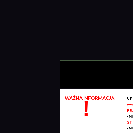
WAŻNA INFORMACJA:
UP
!
wy
PR
-N
ST
-N