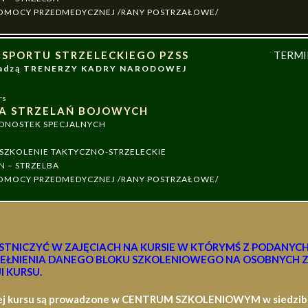
 POMOCY PRZEDMEDYCZNEJ /RANY POSTRZAŁOWE/
 SPORTU STRZELECKIEGO PZSS
TERM
owadzą TRENERZY KADRY NARODOWEJ
rs
A STRZELAŃ BOJOWYCH
EDNOSTEK SPECJALNYCH
ZKOLENIE TAKTYCZNO-STRZELECKIE
N – STRZELBA
 POMOCY PRZEDMEDYCZNEJ /RANY POSTRZAŁOWE/
STNICZYĆ W ZAJĘCIACH NA KURSIE W KTÓRYMŚ Z PODANYC
EŁNIENIA DANEGO BLOKU SZKOLENIOWEGO NA OSOBNYCH Z
I KURSU.
ej kursu są prowadzone w CENTRUM SZKOLENIOWYM w siedzibie 