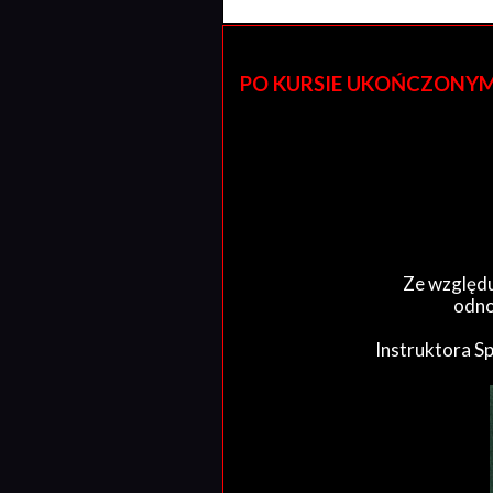
PO KURSIE UKOŃCZONYM W 
Ze względu
odno
Instruktora S