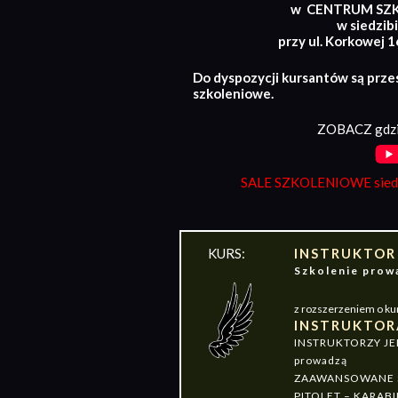
w CENTRUM SZ
w siedzibi
przy ul. Korkowej 
Do dyspozycji kursantów są prze
szkoleniowe.
ZOBACZ gdzi
SALE SZKOLENIOWE siedz
KURS:
INSTRUKTOR
Szkolenie pr
z rozszerzeniem o ku
INSTRUKTOR
INSTRUKTORZY J
prowadzą
ZAAWANSOWANE S
PITOLET – KARABI