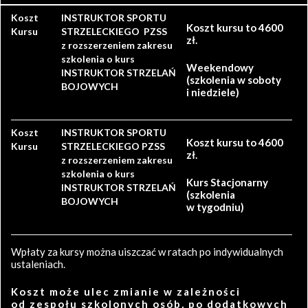
Koszt
INSTRUKTOR SPORTU
Koszt kursu to 4600
Kursu
STRZELECKIEGO PZSS
zł.
z rozszerzeniem zakresu
szkolenia o kurs
Weekendowy
INSTRUKTOR STRZELAŃ
(szkolenia w soboty
BOJOWYCH
i niedziele)
Koszt
INSTRUKTOR SPORTU
Koszt kursu to 4600
Kursu
STRZELECKIEGO PZSS
zł.
z rozszerzeniem zakresu
szkolenia o kurs
Kurs Stacjonarny
INSTRUKTOR STRZELAŃ
(szkolenia
BOJOWYCH
w tygodniu)
Wpłaty za kursy można uiszczać w ratach po indywidualnych
ustaleniach.
Koszt może ulec zmianie w zależności
od zespołu szkolonych osób, po dodatkowych