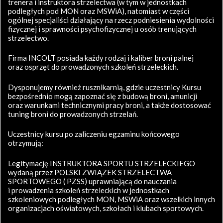
trenera i instruktora strzelectwa (w tym w jednostkach
podległych pod MON oraz MSWiA), natomiast w części
ogólnej specjaliści działający na rzecz podniesienia wydolności
fizycznej i sprawności psychofizycznej u osób trenujących
strzelectwo.
Firma INCOLT posiada każdy rodzaj i kaliber broni palnej
oraz osprzęt do prowadzonych szkoleń strzeleckich.
Dysponujemy również rusznikarnią, gdzie uczestnicy Kursu
bezpośrednio mogą zapoznać się z budową broni, amunicji
oraz warunkami technicznymi pracy broni, a także dostosować
tuning broni do prowadzonych strzelań.
Uczestnicy kursu po zaliczeniu egzaminu końcowego
otrzymują:
Legitymację INSTRUKTORA SPORTU STRZELECKIEGO
wydaną przez POLSKI ZWIĄZEK STRZELECTWA
SPORTOWEGO ( PZSS) uprawniającą do nauczania
i prowadzenia szkoleń strzeleckich w jednostkach
szkoleniowych podległych MON, MSWiA oraz wszelkich innych
organizacjach oświatowych, szkołach i klubach sportowych.