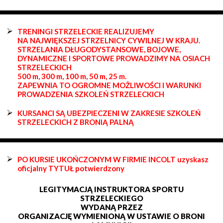
TRENINGI STRZELECKIE REALIZUJEMY
NA NAJWIĘKSZEJ STRZELNICY CYWILNEJ W KRAJU.
STRZELANIA DŁUGODYSTANSOWE, BOJOWE,
DYNAMICZNE I SPORTOWE PROWADZIMY NA OSIACH
STRZELECKICH
500 m, 300 m, 100 m, 50 m, 25 m.
ZAPEWNIA TO OGROMNE MOŻLIWOŚCI I WARUNKI
PROWADZENIA SZKOLEŃ STRZELECKICH
KURSANCI SĄ UBEZPIECZENI W ZAKRESIE SZKOLEŃ
STRZELECKICH Z BRONIĄ PALNĄ
PO KURSIE UKOŃCZONYM W FIRMIE INCOLT uzyskasz
oficjalny TYTUŁ potwierdzony
LEGITYMACJĄ INSTRUKTORA SPORTU
STRZELECKIEGO
WYDANĄ PRZEZ
ORGANIZACJĘ WYMIENIONĄ W USTAWIE O BRONI