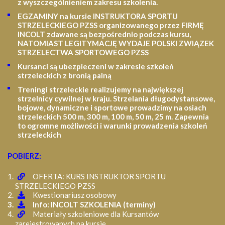
z wyszczególnieniem zakresu szkolenia
.
EGZAMINY na kursie INSTRUKTORA SPORTU
STRZELECKIEGO PZSS organizowanego przez FIRMĘ
INCOLT zdawane są bezpośrednio podczas kursu,
NATOMIAST LEGITYMACJĘ WYDAJE POLSKI ZWIĄZEK
STRZELECTWA SPORTOWEGO PZSS
Kursanci są ubezpieczeni w zakresie szkoleń
strzeleckich z bronią palną
Treningi strzeleckie realizujemy na największej
strzelnicy cywilnej w kraju. Strzelania długodystansowe,
bojowe, dynamiczne i sportowe prowadzimy na osiach
strzeleckich 500 m, 300 m, 100 m, 50 m, 25 m.
Zapewnia
to ogromne możliwości i warunki prowadzenia szkoleń
strzeleckich
POBIERZ:
OFERTA: KURS INSTRUKTOR SPORTU
STRZELECKIEGO PZSS
Kwestionariusz osobowy
Info: INCOLT SZKOLENIA (terminy)
Materiały szkoleniowe dla Kursantów
zarejestrowanych na kursie