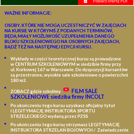
Pobierz ofertę PDF
WAŻNE INFORMACJE:
OSOBY, KTÓRE NIE MOGĄ UCZESTNICZYĆ W ZAJĘCIACH
NA KURSIE W KTÓRYMŚ Z PODANYCH TERMINÓW,
BĘDĄ MIAŁY MOŻLIWOŚĆ UZUPEŁNIENIA DANEGO
BLOKU SZKOLENIOWEGO NA OSOBNYCH ZAJĘCIACH,
BĄDŹ TEŻ NA NASTĘPNEJ EDYCJI KURSU.
Wykłady w części teoretycznej kursu są prowadzone
w CENTRUM SZKOLENIOWYM w siedzibie firmy przy
ul. Korkowej 167 w Warszawie. Do dyspozycji kursantów
są przestronne, wysokie sale szkoleniowe o powierzchni
180 m2.
FILM SALE
ZOBACZ gdzie szkolimy
SZKOLENIOWE siedziba firmy INCOLT
Po ukończeniu tego kursu uzyskasz oficjalny tytuł
i LEGITYMACJĘ
INSTRUKTORA SPORTU
STRZELECKIEGO wydaną przez PZSS
Po ukończeniu tego kursu otrzymasz LEGITYMACJĘ
INSTRUKTORA STRZELAŃ BOJOWYCH / Zaświadczenie