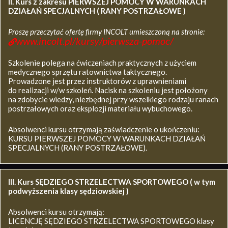
II. Kurs z zakresu
PIERWSZEJ POMOCY W WARUNKACH
DZIAŁAŃ SPECJALNYCH ( RANY POSTRZAŁOWE )
Proszę przeczytać ofertę firmy INCOLT umieszczoną na stronie:
www.incolt.pl/kursy/pierwsza-pomoc/
Szkolenie polega na ćwiczeniach praktycznych z użyciem
medycznego sprzętu ratownictwa taktycznego.
Prowadzone jest przez instruktorów z uprawnieniami
do realizacji w/w szkoleń. Nacisk na szkoleniu jest położony
na zdobycie wiedzy, niezbędnej przy wszelkiego rodzaju ranach
postrzałowych oraz eksplozji materiału wybuchowego.
Absolwenci kursu otrzymają zaświadczenie o ukończeniu:
KURSU PIERWSZEJ POMOCY W WARUNKACH DZIAŁAŃ
SPECJALNYCH (RANY POSTRZAŁOWE).
III. Kurs SĘDZIEGO STRZELECTWA SPORTOWEGO ( w tym
podwyższenia klasy sędziowskiej )
Absolwenci kursu otrzymają:
LICENCJĘ SĘDZIEGO STRZELECTWA SPORTOWEGO klasy