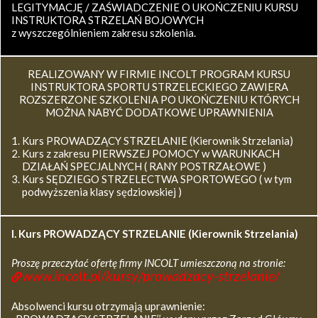
LEGITYMACJĘ / ZAŚWIADCZENIE O UKOŃCZENIU KURSU
INSTRUKTORA STRZELAŃ BOJOWYCH
z wyszczególnieniem zakresu szkolenia.
REALIZOWANY W FIRMIE INCOLT PROGRAM KURSU
INSTRUKTORA SPORTU STRZELECKIEGO ZAWIERA
ROZSZERZONE SZKOLENIA PO UKOŃCZENIU KTÓRYCH
MOŻNA NABYĆ DODATKOWE UPRAWNIENIA
Kurs PROWADZĄCY STRZELANIE (Kierownik Strzelania)
Kurs z zakresu PIERWSZEJ POMOCY w WARUNKACH
DZIAŁAŃ SPECJALNYCH ( RANY POSTRZAŁOWE )
Kurs SĘDZIEGO STRZELECTWA SPORTOWEGO ( w tym
podwyższenia klasy sędziowskiej )
I. Kurs
PROWADZĄCY STRZELANIE (Kierownik Strzelania)
Proszę przeczytać ofertę firmy INCOLT umieszczoną na stronie:
www.incolt.pl/kursy/prowadzacy-strzelanie/
Absolwenci kursu otrzymają uprawnienie: