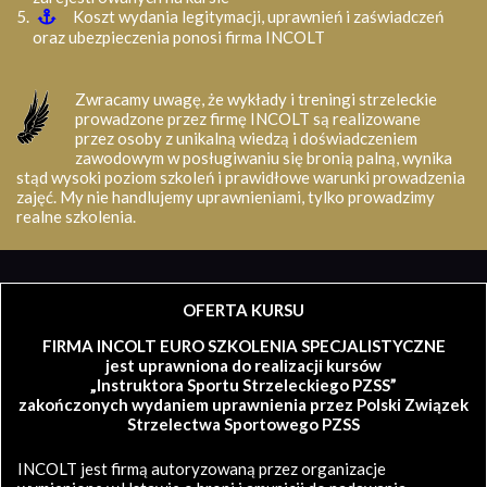
Koszt wydania legitymacji, uprawnień i zaświadczeń
oraz ubezpieczenia ponosi firma INCOLT
Zwracamy uwagę, że wykłady i treningi strzeleckie
prowadzone przez firmę INCOLT są realizowane
przez osoby z unikalną wiedzą i doświadczeniem
zawodowym w posługiwaniu się bronią palną, wynika
stąd wysoki poziom szkoleń i prawidłowe warunki prowadzenia
zajęć. My nie handlujemy uprawnieniami, tylko prowadzimy
realne szkolenia.
OFERTA KURSU
FIRMA INCOLT EURO SZKOLENIA SPECJALISTYCZNE
jest uprawniona do realizacji kursów
„Instruktora Sportu Strzeleckiego PZSS”
zakończonych wydaniem uprawnienia przez Polski Związek
Strzelectwa Sportowego PZSS
INCOLT jest firmą autoryzowaną przez organizacje