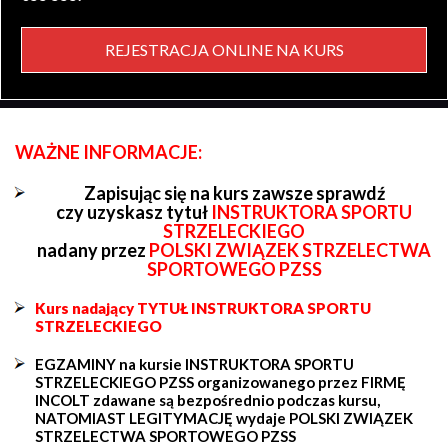
REJESTRACJA ONLINE NA KURS
WAŻNE INFORMACJE:
Zapisując się na kurs zawsze sprawdź
czy uzyskasz tytuł
INSTRUKTORA SPORTU
STRZELECKIEGO
nadany przez
POLSKI ZWIĄZEK STRZELECTWA
SPORTOWEGO PZSS
Kurs nadający TYTUŁ INSTRUKTORA SPORTU
STRZELECKIEGO
EGZAMINY na kursie INSTRUKTORA SPORTU
STRZELECKIEGO PZSS organizowanego przez FIRMĘ
INCOLT zdawane są bezpośrednio podczas kursu,
NATOMIAST LEGITYMACJĘ wydaje POLSKI ZWIĄZEK
STRZELECTWA SPORTOWEGO PZSS