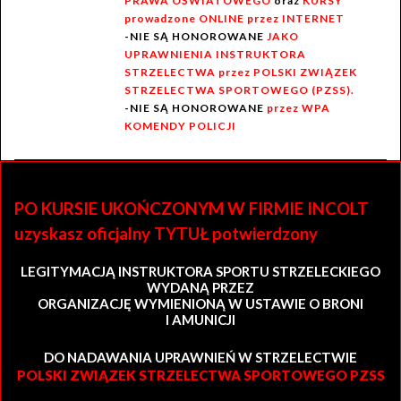
PRAWA OŚWIATOWEGO
oraz
KURSY
prowadzone ONLINE przez INTERNET
-NIE SĄ HONOROWANE
JAKO
UPRAWNIENIA INSTRUKTORA
STRZELECTWA przez POLSKI ZWIĄZEK
STRZELECTWA SPORTOWEGO (PZSS).
-NIE SĄ HONOROWANE
przez WPA
KOMENDY POLICJI
PO KURSIE UKOŃCZONYM W FIRMIE INCOLT
uzyskasz oficjalny TYTUŁ potwierdzony
LEGITYMACJĄ INSTRUKTORA SPORTU STRZELECKIEGO
WYDANĄ PRZEZ
ORGANIZACJĘ WYMIENIONĄ W USTAWIE O BRONI
I AMUNICJI
DO NADAWANIA UPRAWNIEŃ W STRZELECTWIE
POLSKI ZWIĄZEK STRZELECTWA SPORTOWEGO PZSS