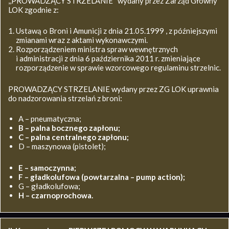
,,PROWADZĄCY STRZELANIE’’ wydany przez Zarząd Główny
LOK zgodnie z:
Ustawą o Broni i Amunicji z dnia 21.05.1999 , z późniejszymi
zmianami wraz z aktami wykonawczymi.
Rozporządzeniem ministra spraw wewnętrznych
i administracji z dnia 6 października 2011 r. zmieniające
rozporządzenie w sprawie wzorcowego regulaminu strzelnic.
PROWADZĄCY STRZELANIE wydany przez ZG LOK uprawnia
do nadzorowania strzelań z broni:
A – pneumatyczna;
B – palna bocznego zapłonu;
C – palna centralnego zapłonu;
D – maszynowa (pistolet);
E – samoczynna;
F – gładkolufowa (powtarzalna – pump action);
G – gładkolufowa;
H – czarnoprochowa.