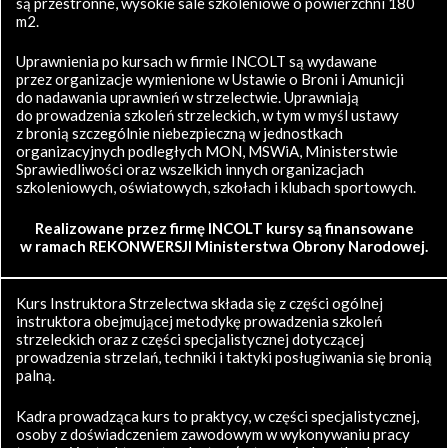
są przestronne, wysokie sale szkoleniowe o powierzchni 180
m2.
Uprawnienia po kursach w firmie INCOLT są wydawane
przez organizacje wymienione w Ustawie o Broni i Amunicji
do nadawania uprawnień w strzelectwie. Uprawniają
do prowadzenia szkoleń strzeleckich, w tym w myśl ustawy
z bronią szczególnie niebezpieczną w jednostkach
organizacyjnych podległych MON, MSWiA, Ministerstwie
Sprawiedliwości oraz wszelkich innych organizacjach
szkoleniowych, oświatowych, szkołach i klubach sportowych.
Realizowane przez firmę INCOLT kursy są finansowane
w ramach REKONWERSJI Ministerstwa Obrony Narodowej.
Kurs Instruktora Strzelectwa składa się z części ogólnej
instruktora obejmującej metodykę prowadzenia szkoleń
strzeleckich oraz z części specjalistycznej dotyczącej
prowadzenia strzelań, techniki i taktyki posługiwania się bronią
palną.
Kadra prowadząca kurs to praktycy, w części specjalistycznej,
osoby z doświadczeniem zawodowym w wykonywaniu pracy