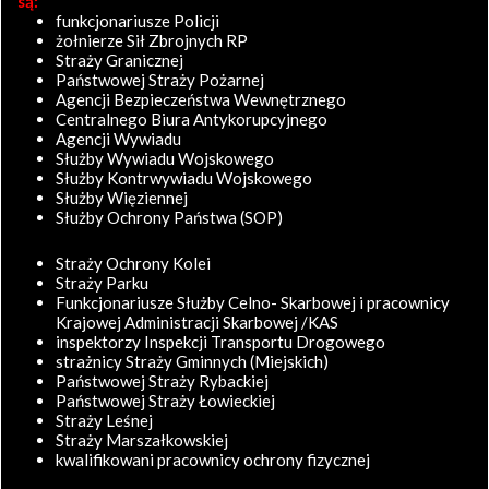
są:
funkcjonariusze Policji
żołnierze Sił Zbrojnych RP
Straży Granicznej
Państwowej Straży Pożarnej
Agencji Bezpieczeństwa Wewnętrznego
Centralnego Biura Antykorupcyjnego
Agencji Wywiadu
Służby Wywiadu Wojskowego
Służby Kontrwywiadu Wojskowego
Służby Więziennej
Służby Ochrony Państwa (SOP)
Straży Ochrony Kolei
Straży Parku
Funkcjonariusze Służby Celno- Skarbowej i pracownicy
Krajowej Administracji Skarbowej /KAS
inspektorzy Inspekcji Transportu Drogowego
strażnicy Straży Gminnych (Miejskich)
Państwowej Straży Rybackiej
Państwowej Straży Łowieckiej
Straży Leśnej
Straży Marszałkowskiej
kwalifikowani pracownicy ochrony fizycznej