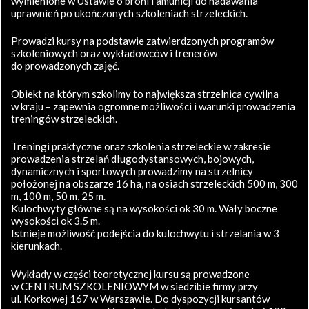
wymienione w Ustawie o broni i amunicji do nadawania
uprawnień po ukończonych szkoleniach strzeleckich.
Prowadzi kursy na podstawie zatwierdzonych programów
szkoleniowych oraz wykładowców i trenerów
do prowadzonych zajęć.
Obiekt na którym szkolimy to największa strzelnica cywilna
w kraju – zapewnia ogromne możliwości i warunki prowadzenia
treningów strzeleckich.
Treningi praktyczne oraz szkolenia strzeleckie w zakresie
prowadzenia strzelań długodystansowych, bojowych,
dynamicznych i sportowych prowadzimy na strzelnicy
położonej na obszarze 16 ha, na osiach strzeleckich 500 m, 300
m, 100 m, 50 m, 25 m.
Kulochwyty główne są na wysokości ok 30 m. Wały boczne
wysokości ok 3.5 m.
Istnieje możliwość podejścia do kulochwytu i strzelania w 3
kierunkach.
Wykłady w części teoretycznej kursu są prowadzone
w CENTRUM SZKOLENIOWYM w siedzibie firmy przy
ul. Korkowej 167 w Warszawie. Do dyspozycji kursantów