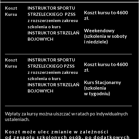
Koszt
INSTRUKTOR SPORTU
Koszt kursu to 4600
Kursu
STRZELECKIEGO PZSS
zł.
z rozszerzeniem zakresu
szkolenia o kurs
Weekendowy
INSTRUKTOR STRZELAŃ
(szkolenia w soboty
BOJOWYCH
i niedziele)
Koszt
INSTRUKTOR SPORTU
Koszt kursu to 4600
Kursu
STRZELECKIEGO PZSS
zł.
z rozszerzeniem zakresu
szkolenia o kurs
Kurs Stacjonarny
INSTRUKTOR STRZELAŃ
(szkolenia
BOJOWYCH
w tygodniu)
Wpłaty za kursy można uiszczać w ratach po indywidualnych
ustaleniach.
Koszt może ulec zmianie w zależności
od zespołu szkolonych osób, po dodatkowych