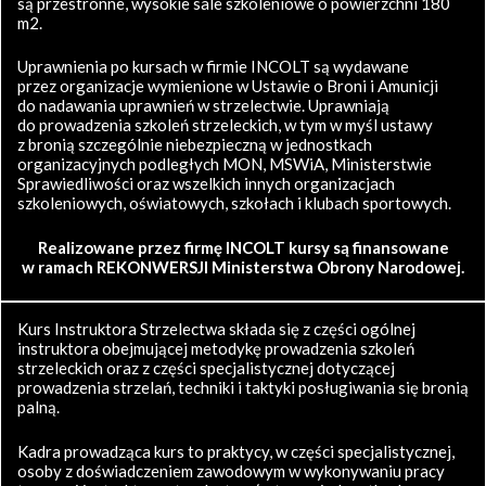
są przestronne, wysokie sale szkoleniowe o powierzchni 180
m2.
Uprawnienia po kursach w firmie INCOLT są wydawane
przez organizacje wymienione w Ustawie o Broni i Amunicji
do nadawania uprawnień w strzelectwie. Uprawniają
do prowadzenia szkoleń strzeleckich, w tym w myśl ustawy
z bronią szczególnie niebezpieczną w jednostkach
organizacyjnych podległych MON, MSWiA, Ministerstwie
Sprawiedliwości oraz wszelkich innych organizacjach
szkoleniowych, oświatowych, szkołach i klubach sportowych.
Realizowane przez firmę INCOLT kursy są finansowane
w ramach REKONWERSJI Ministerstwa Obrony Narodowej.
Kurs Instruktora Strzelectwa składa się z części ogólnej
instruktora obejmującej metodykę prowadzenia szkoleń
strzeleckich oraz z części specjalistycznej dotyczącej
prowadzenia strzelań, techniki i taktyki posługiwania się bronią
palną.
Kadra prowadząca kurs to praktycy, w części specjalistycznej,
osoby z doświadczeniem zawodowym w wykonywaniu pracy