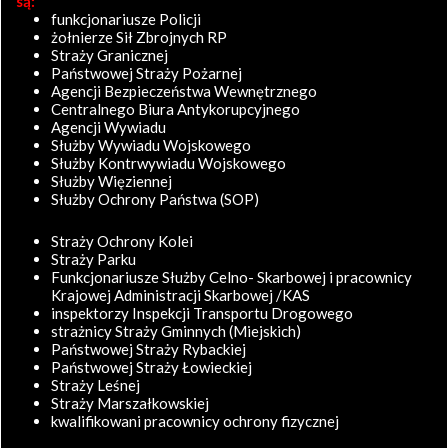
są:
funkcjonariusze Policji
żołnierze Sił Zbrojnych RP
Straży Granicznej
Państwowej Straży Pożarnej
Agencji Bezpieczeństwa Wewnętrznego
Centralnego Biura Antykorupcyjnego
Agencji Wywiadu
Służby Wywiadu Wojskowego
Służby Kontrwywiadu Wojskowego
Służby Więziennej
Służby Ochrony Państwa (SOP)
Straży Ochrony Kolei
Straży Parku
Funkcjonariusze Służby Celno- Skarbowej i pracownicy
Krajowej Administracji Skarbowej /KAS
inspektorzy Inspekcji Transportu Drogowego
strażnicy Straży Gminnych (Miejskich)
Państwowej Straży Rybackiej
Państwowej Straży Łowieckiej
Straży Leśnej
Straży Marszałkowskiej
kwalifikowani pracownicy ochrony fizycznej