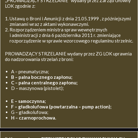
,,PROWADZĄCY STRZELANIE’’ wydany przez Zarząd Główny
LOK zgodnie z:
Ustawą o Broni i Amunicji z dnia 21.05.1999 , z późniejszymi
zmianami wraz z aktami wykonawczymi.
Rozporządzeniem ministra spraw wewnętrznych
i administracji z dnia 6 października 2011 r. zmieniające
rozporządzenie w sprawie wzorcowego regulaminu strzelnic.
PROWADZĄCY STRZELANIE wydany przez ZG LOK uprawnia
do nadzorowania strzelań z broni:
A – pneumatyczna;
B – palna bocznego zapłonu;
C – palna centralnego zapłonu;
D – maszynowa (pistolet);
E – samoczynna;
F – gładkolufowa (powtarzalna – pump action);
G – gładkolufowa;
H – czarnoprochowa.