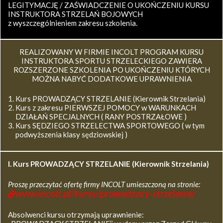
LEGITYMACJĘ / ZAŚWIADCZENIE O UKOŃCZENIU KURSU
INSTRUKTORA STRZELAŃ BOJOWYCH
z wyszczególnieniem zakresu szkolenia.
REALIZOWANY W FIRMIE INCOLT PROGRAM KURSU
INSTRUKTORA SPORTU STRZELECKIEGO ZAWIERA
ROZSZERZONE SZKOLENIA PO UKOŃCZENIU KTÓRYCH
MOŻNA NABYĆ DODATKOWE UPRAWNIENIA
Kurs PROWADZĄCY STRZELANIE (Kierownik Strzelania)
Kurs z zakresu PIERWSZEJ POMOCY w WARUNKACH
DZIAŁAŃ SPECJALNYCH ( RANY POSTRZAŁOWE )
Kurs SĘDZIEGO STRZELECTWA SPORTOWEGO ( w tym
podwyższenia klasy sędziowskiej )
I. Kurs
PROWADZĄCY STRZELANIE (Kierownik Strzelania)
Proszę przeczytać ofertę firmy INCOLT umieszczoną na stronie:
www.incolt.pl/kursy/prowadzacy-strzelanie/
Absolwenci kursu otrzymają uprawnienie: