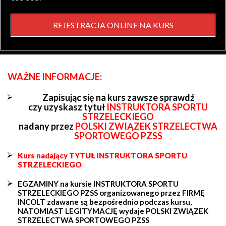
REJESTRACJA ONLINE NA KURS
WAŻNE INFORMACJE:
Zapisując się na kurs zawsze sprawdź
czy uzyskasz tytuł
INSTRUKTORA SPORTU
STRZELECKIEGO
nadany przez
POLSKI ZWIĄZEK STRZELECTWA
SPORTOWEGO PZSS
Kurs nadający TYTUŁ INSTRUKTORA SPORTU
STRZELECKIEGO
EGZAMINY na kursie INSTRUKTORA SPORTU
STRZELECKIEGO PZSS organizowanego przez FIRMĘ
INCOLT zdawane są bezpośrednio podczas kursu,
NATOMIAST LEGITYMACJĘ wydaje POLSKI ZWIĄZEK
STRZELECTWA SPORTOWEGO PZSS