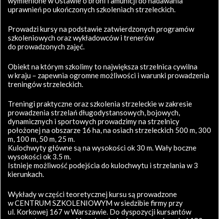
wymienione w Ustawie o broni i amunicji do nadawania
uprawnień po ukończonych szkoleniach strzeleckich.
Prowadzi kursy na podstawie zatwierdzonych programów
szkoleniowych oraz wykładowców i trenerów
do prowadzonych zajęć.
Obiekt na którym szkolimy to największa strzelnica cywilna
w kraju – zapewnia ogromne możliwości i warunki prowadzenia
treningów strzeleckich.
Treningi praktyczne oraz szkolenia strzeleckie w zakresie
prowadzenia strzelań długodystansowych, bojowych,
dynamicznych i sportowych prowadzimy na strzelnicy
położonej na obszarze 16 ha, na osiach strzeleckich 500 m, 300
m, 100 m, 50 m, 25 m.
Kulochwyty główne są na wysokości ok 30 m. Wały boczne
wysokości ok 3.5 m.
Istnieje możliwość podejścia do kulochwytu i strzelania w 3
kierunkach.
Wykłady w części teoretycznej kursu są prowadzone
w CENTRUM SZKOLENIOWYM w siedzibie firmy przy
ul. Korkowej 167 w Warszawie. Do dyspozycji kursantów