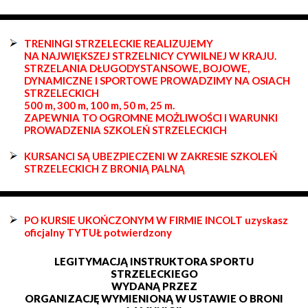
TRENINGI STRZELECKIE REALIZUJEMY
NA NAJWIĘKSZEJ STRZELNICY CYWILNEJ W KRAJU.
STRZELANIA DŁUGODYSTANSOWE, BOJOWE,
DYNAMICZNE I SPORTOWE PROWADZIMY NA OSIACH
STRZELECKICH
500 m, 300 m, 100 m, 50 m, 25 m.
ZAPEWNIA TO OGROMNE MOŻLIWOŚCI I WARUNKI
PROWADZENIA SZKOLEŃ STRZELECKICH
KURSANCI SĄ UBEZPIECZENI W ZAKRESIE SZKOLEŃ
STRZELECKICH Z BRONIĄ PALNĄ
PO KURSIE UKOŃCZONYM W FIRMIE INCOLT uzyskasz
oficjalny TYTUŁ potwierdzony
LEGITYMACJĄ INSTRUKTORA SPORTU
STRZELECKIEGO
WYDANĄ PRZEZ
ORGANIZACJĘ WYMIENIONĄ W USTAWIE O BRONI