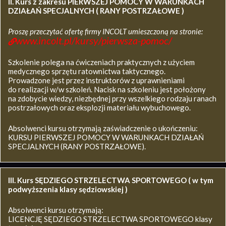
II. Kurs z zakresu
PIERWSZEJ POMOCY W WARUNKACH
DZIAŁAŃ SPECJALNYCH ( RANY POSTRZAŁOWE )
Proszę przeczytać ofertę firmy INCOLT umieszczoną na stronie:
www.incolt.pl/kursy/pierwsza-pomoc/
Szkolenie polega na ćwiczeniach praktycznych z użyciem
medycznego sprzętu ratownictwa taktycznego.
Prowadzone jest przez instruktorów z uprawnieniami
do realizacji w/w szkoleń. Nacisk na szkoleniu jest położony
na zdobycie wiedzy, niezbędnej przy wszelkiego rodzaju ranach
postrzałowych oraz eksplozji materiału wybuchowego.
Absolwenci kursu otrzymają zaświadczenie o ukończeniu:
KURSU PIERWSZEJ POMOCY W WARUNKACH DZIAŁAŃ
SPECJALNYCH (RANY POSTRZAŁOWE).
III. Kurs SĘDZIEGO STRZELECTWA SPORTOWEGO ( w tym
podwyższenia klasy sędziowskiej )
Absolwenci kursu otrzymają:
LICENCJĘ SĘDZIEGO STRZELECTWA SPORTOWEGO klasy