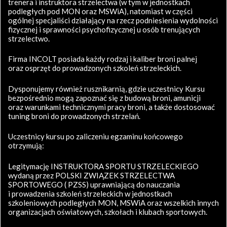
trenera i instruktora strzelectwa (w tym w jednostkach
podległych pod MON oraz MSWiA), natomiast w części
ogólnej specjaliści działający na rzecz podniesienia wydolności
fizycznej i sprawności psychofizycznej u osób trenujących
strzelectwo.
Firma INCOLT posiada każdy rodzaj i kaliber broni palnej
oraz osprzęt do prowadzonych szkoleń strzeleckich.
Dysponujemy również rusznikarnią, gdzie uczestnicy Kursu
bezpośrednio mogą zapoznać się z budową broni, amunicji
oraz warunkami technicznymi pracy broni, a także dostosować
tuning broni do prowadzonych strzelań.
Uczestnicy kursu po zaliczeniu egzaminu końcowego
otrzymują:
Legitymację INSTRUKTORA SPORTU STRZELECKIEGO
wydaną przez POLSKI ZWIĄZEK STRZELECTWA
SPORTOWEGO ( PZSS) uprawniającą do nauczania
i prowadzenia szkoleń strzeleckich w jednostkach
szkoleniowych podległych MON, MSWiA oraz wszelkich innych
organizacjach oświatowych, szkołach i klubach sportowych.