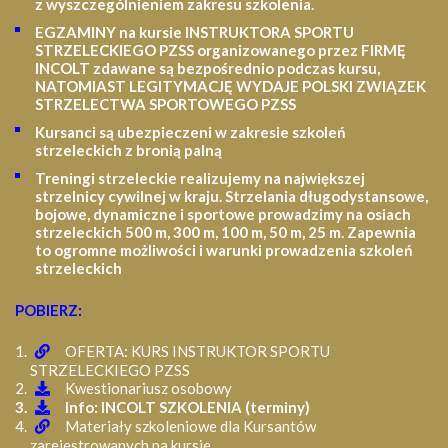
z wyszczególnieniem zakresu szkolenia
.
EGZAMINY na kursie INSTRUKTORA SPORTU
STRZELECKIEGO PZSS organizowanego przez FIRMĘ
INCOLT zdawane są bezpośrednio podczas kursu,
NATOMIAST LEGITYMACJĘ WYDAJE POLSKI ZWIĄZEK
STRZELECTWA SPORTOWEGO PZSS
Kursanci są ubezpieczeni w zakresie szkoleń
strzeleckich z bronią palną
Treningi strzeleckie realizujemy na największej
strzelnicy cywilnej w kraju. Strzelania długodystansowe,
bojowe, dynamiczne i sportowe prowadzimy na osiach
strzeleckich 500 m, 300 m, 100 m, 50 m, 25 m.
Zapewnia
to ogromne możliwości i warunki prowadzenia szkoleń
strzeleckich
POBIERZ:
OFERTA: KURS INSTRUKTOR SPORTU
STRZELECKIEGO PZSS
Kwestionariusz osobowy
Info: INCOLT SZKOLENIA (terminy)
Materiały szkoleniowe dla Kursantów
zarejestrowanych na kursie