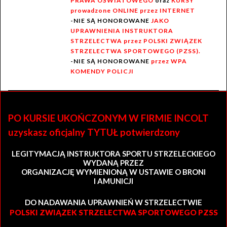
PRAWA OŚWIATOWEGO
oraz
KURSY
prowadzone ONLINE przez INTERNET
-NIE SĄ HONOROWANE
JAKO
UPRAWNIENIA INSTRUKTORA
STRZELECTWA przez POLSKI ZWIĄZEK
STRZELECTWA SPORTOWEGO (PZSS).
-NIE SĄ HONOROWANE
przez WPA
KOMENDY POLICJI
PO KURSIE UKOŃCZONYM W FIRMIE INCOLT
uzyskasz oficjalny TYTUŁ potwierdzony
LEGITYMACJĄ INSTRUKTORA SPORTU STRZELECKIEGO
WYDANĄ PRZEZ
ORGANIZACJĘ WYMIENIONĄ W USTAWIE O BRONI
I AMUNICJI
DO NADAWANIA UPRAWNIEŃ W STRZELECTWIE
POLSKI ZWIĄZEK STRZELECTWA SPORTOWEGO PZSS