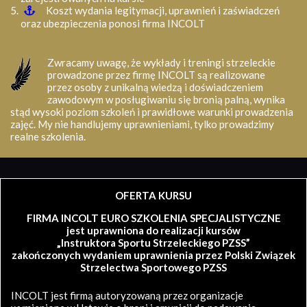
Koszt wydania legitymacji, uprawnień i zaświadczeń
oraz ubezpieczenia ponosi firma INCOLT
Zwracamy uwagę, że wykłady i treningi strzeleckie
prowadzone przez firmę INCOLT są realizowane
przez osoby z unikalną wiedzą i doświadczeniem
zawodowym w posługiwaniu się bronią palną, wynika
stąd wysoki poziom szkoleń i prawidłowe warunki prowadzenia
zajęć. My nie handlujemy uprawnieniami, tylko prowadzimy
realne szkolenia.
OFERTA KURSU
FIRMA INCOLT EURO SZKOLENIA SPECJALISTYCZNE
jest uprawniona do realizacji kursów
„Instruktora Sportu Strzeleckiego PZSS”
zakończonych wydaniem uprawnienia przez Polski Związek
Strzelectwa Sportowego PZSS
INCOLT jest firmą autoryzowaną przez organizacje