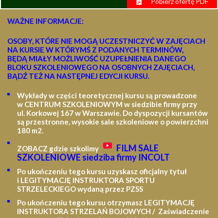
Pobierz ofertę PDF
WAŻNE INFORMACJE:
OSOBY, KTÓRE NIE MOGĄ UCZESTNICZYĆ W ZAJĘCIACH
NA KURSIE W KTÓRYMŚ Z PODANYCH TERMINÓW,
BĘDĄ MIAŁY MOŻLIWOŚĆ UZUPEŁNIENIA DANEGO
BLOKU SZKOLENIOWEGO NA OSOBNYCH ZAJĘCIACH,
BĄDŹ TEŻ NA NASTĘPNEJ EDYCJI KURSU.
Wykłady w części teoretycznej kursu są prowadzone
w CENTRUM SZKOLENIOWYM w siedzibie firmy przy
ul. Korkowej 167 w Warszawie. Do dyspozycji kursantów
są przestronne, wysokie sale szkoleniowe o powierzchni
180 m2.
FILM SALE
ZOBACZ gdzie szkolimy
SZKOLENIOWE siedziba firmy INCOLT
Po ukończeniu tego kursu uzyskasz oficjalny tytuł
i LEGITYMACJĘ
INSTRUKTORA SPORTU
STRZELECKIEGO wydaną przez PZSS
Po ukończeniu tego kursu otrzymasz LEGITYMACJĘ
INSTRUKTORA STRZELAŃ BOJOWYCH / Zaświadczenie