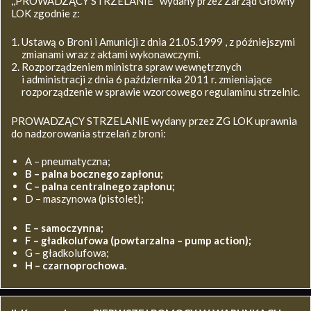
,,PROWADZĄCY STRZELANIE’’ wydany przez Zarząd Główny
LOK zgodnie z:
Ustawą o Broni i Amunicji z dnia 21.05.1999 , z późniejszymi
zmianami wraz z aktami wykonawczymi.
Rozporządzeniem ministra spraw wewnętrznych
i administracji z dnia 6 października 2011 r. zmieniające
rozporządzenie w sprawie wzorcowego regulaminu strzelnic.
PROWADZĄCY STRZELANIE wydany przez ZG LOK uprawnia
do nadzorowania strzelań z broni:
A – pneumatyczna;
B – palna bocznego zapłonu;
C – palna centralnego zapłonu;
D – maszynowa (pistolet);
E – samoczynna;
F – gładkolufowa (powtarzalna – pump action);
G – gładkolufowa;
H – czarnoprochowa.