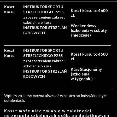
Koszt
INSTRUKTOR SPORTU
Koszt kursu to 4600
Kursu
STRZELECKIEGO PZSS
zł.
z rozszerzeniem zakresu
szkolenia o kurs
Weekendowy
INSTRUKTOR STRZELAŃ
(szkolenia w soboty
BOJOWYCH
i niedziele)
Koszt
INSTRUKTOR SPORTU
Koszt kursu to 4600
Kursu
STRZELECKIEGO PZSS
zł.
z rozszerzeniem zakresu
szkolenia o kurs
Kurs Stacjonarny
INSTRUKTOR STRZELAŃ
(szkolenia
BOJOWYCH
w tygodniu)
Wpłaty za kursy można uiszczać w ratach po indywidualnych
ustaleniach.
Koszt może ulec zmianie w zależności
od zespołu szkolonych osób, po dodatkowych