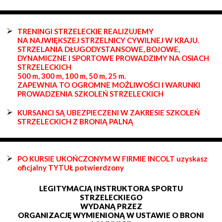
TRENINGI STRZELECKIE REALIZUJEMY
NA NAJWIĘKSZEJ STRZELNICY CYWILNEJ W KRAJU.
STRZELANIA DŁUGODYSTANSOWE, BOJOWE,
DYNAMICZNE I SPORTOWE PROWADZIMY NA OSIACH
STRZELECKICH
500 m, 300 m, 100 m, 50 m, 25 m.
ZAPEWNIA TO OGROMNE MOŻLIWOŚCI I WARUNKI
PROWADZENIA SZKOLEŃ STRZELECKICH
KURSANCI SĄ UBEZPIECZENI W ZAKRESIE SZKOLEŃ
STRZELECKICH Z BRONIĄ PALNĄ
PO KURSIE UKOŃCZONYM W FIRMIE INCOLT uzyskasz
oficjalny TYTUŁ potwierdzony
LEGITYMACJĄ INSTRUKTORA SPORTU
STRZELECKIEGO
WYDANĄ PRZEZ
ORGANIZACJĘ WYMIENIONĄ W USTAWIE O BRONI