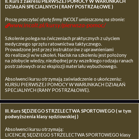
II. Kurs z zakresu
PIERWSZEJ POMOCY W WARUNKACH
DZIAŁAŃ SPECJALNYCH ( RANY POSTRZAŁOWE )
Proszę przeczytać ofertę firmy INCOLT umieszczoną na stronie:
www.incolt.pl/kursy/pierwsza-pomoc/
Szkolenie polega na ćwiczeniach praktycznych z użyciem
medycznego sprzętu ratownictwa taktycznego.
Prowadzone jest przez instruktorów z uprawnieniami
do realizacji w/w szkoleń. Nacisk na szkoleniu jest położony
na zdobycie wiedzy, niezbędnej przy wszelkiego rodzaju ranach
postrzałowych oraz eksplozji materiału wybuchowego.
Absolwenci kursu otrzymają zaświadczenie o ukończeniu:
KURSU PIERWSZEJ POMOCY W WARUNKACH DZIAŁAŃ
SPECJALNYCH (RANY POSTRZAŁOWE).
III. Kurs SĘDZIEGO STRZELECTWA SPORTOWEGO ( w tym
podwyższenia klasy sędziowskiej )
Absolwenci kursu otrzymają:
LICENCJĘ SĘDZIEGO STRZELECTWA SPORTOWEGO klasy