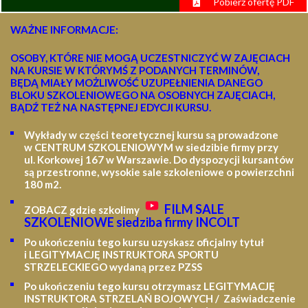
Pobierz ofertę PDF
WAŻNE INFORMACJE:
OSOBY, KTÓRE NIE MOGĄ UCZESTNICZYĆ W ZAJĘCIACH
NA KURSIE W KTÓRYMŚ Z PODANYCH TERMINÓW,
BĘDĄ MIAŁY MOŻLIWOŚĆ UZUPEŁNIENIA DANEGO
BLOKU SZKOLENIOWEGO NA OSOBNYCH ZAJĘCIACH,
BĄDŹ TEŻ NA NASTĘPNEJ EDYCJI KURSU.
Wykłady w części teoretycznej kursu są prowadzone
w CENTRUM SZKOLENIOWYM w siedzibie firmy przy
ul. Korkowej 167 w Warszawie. Do dyspozycji kursantów
są przestronne, wysokie sale szkoleniowe o powierzchni
180 m2.
FILM SALE
ZOBACZ gdzie szkolimy
SZKOLENIOWE siedziba firmy INCOLT
Po ukończeniu tego kursu uzyskasz oficjalny tytuł
i LEGITYMACJĘ
INSTRUKTORA SPORTU
STRZELECKIEGO wydaną przez PZSS
Po ukończeniu tego kursu otrzymasz LEGITYMACJĘ
INSTRUKTORA STRZELAŃ BOJOWYCH / Zaświadczenie