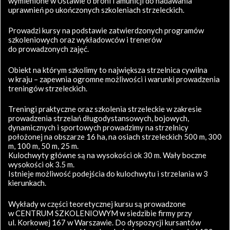
wymienione w Ustawie o broni i amunicji do nadawania
uprawnień po ukończonych szkoleniach strzeleckich.
Prowadzi kursy na podstawie zatwierdzonych programów
szkoleniowych oraz wykładowców i trenerów
do prowadzonych zajęć.
Obiekt na którym szkolimy to największa strzelnica cywilna
w kraju – zapewnia ogromne możliwości i warunki prowadzenia
treningów strzeleckich.
Treningi praktyczne oraz szkolenia strzeleckie w zakresie
prowadzenia strzelań długodystansowych, bojowych,
dynamicznych i sportowych prowadzimy na strzelnicy
położonej na obszarze 16 ha, na osiach strzeleckich 500 m, 300
m, 100 m, 50 m, 25 m.
Kulochwyty główne są na wysokości ok 30 m. Wały boczne
wysokości ok 3.5 m.
Istnieje możliwość podejścia do kulochwytu i strzelania w 3
kierunkach.
Wykłady w części teoretycznej kursu są prowadzone
w CENTRUM SZKOLENIOWYM w siedzibie firmy przy
ul. Korkowej 167 w Warszawie. Do dyspozycji kursantów