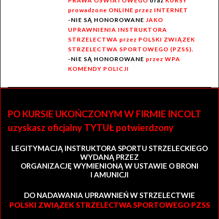
PRAWA OŚWIATOWEGO
oraz
KURSY
prowadzone ONLINE przez INTERNET
-NIE SĄ HONOROWANE
JAKO
UPRAWNIENIA INSTRUKTORA
STRZELECTWA przez POLSKI ZWIĄZEK
STRZELECTWA SPORTOWEGO (PZSS).
-NIE SĄ HONOROWANE
przez WPA
KOMENDY POLICJI
PO KURSIE UKOŃCZONYM W FIRMIE INCOLT
uzyskasz oficjalny TYTUŁ potwierdzony
LEGITYMACJĄ INSTRUKTORA SPORTU STRZELECKIEGO
WYDANĄ PRZEZ
ORGANIZACJĘ WYMIENIONĄ W USTAWIE O BRONI
I AMUNICJI
DO NADAWANIA UPRAWNIEŃ W STRZELECTWIE
POLSKI ZWIĄZEK STRZELECTWA SPORTOWEGO PZSS