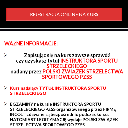
REJESTRACJA ONLINE NA KURS
WAŻNE INFORMACJE:
Zapisując się na kurs zawsze sprawdź
czy uzyskasz tytuł
INSTRUKTORA SPORTU
STRZELECKIEGO
nadany przez
POLSKI ZWIĄZEK STRZELECTWA
SPORTOWEGO PZSS
Kurs nadający TYTUŁ INSTRUKTORA SPORTU
STRZELECKIEGO
EGZAMINY na kursie INSTRUKTORA SPORTU
STRZELECKIEGO PZSS organizowanego przez FIRMĘ
INCOLT zdawane są bezpośrednio podczas kursu,
NATOMIAST LEGITYMACJĘ wydaje POLSKI ZWIĄZEK
STRZELECTWA SPORTOWEGO PZSS