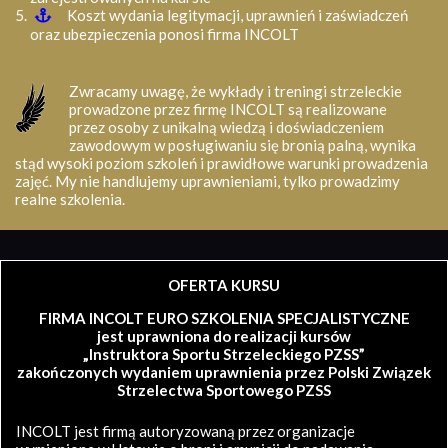
Koszt wydania legitymacji, uprawnień i zaświadczeń
oraz ubezpieczenia ponosi firma INCOLT
Zwracamy uwagę, że wykłady i treningi strzeleckie
prowadzone przez firmę INCOLT są realizowane
przez osoby z unikalną wiedzą i doświadczeniem
zawodowym w posługiwaniu się bronią palną, wynika
stąd wysoki poziom szkoleń i prawidłowe warunki prowadzenia
zajęć. My nie handlujemy uprawnieniami, tylko prowadzimy
realne szkolenia.
OFERTA KURSU
FIRMA INCOLT EURO SZKOLENIA SPECJALISTYCZNE
jest uprawniona do realizacji kursów
„Instruktora Sportu Strzeleckiego PZSS”
zakończonych wydaniem uprawnienia przez Polski Związek
Strzelectwa Sportowego PZSS
INCOLT jest firmą autoryzowaną przez organizacje