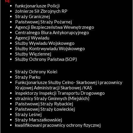
są:
funkcjonariusze Policji
żołnierze Sił Zbrojnych RP
Straży Granicznej
Państwowej Straży Pożarnej
Agencji Bezpieczeństwa Wewnętrznego
Centralnego Biura Antykorupcyjnego
Agencji Wywiadu
Służby Wywiadu Wojskowego
Służby Kontrwywiadu Wojskowego
Służby Więziennej
Służby Ochrony Państwa (SOP)
Straży Ochrony Kolei
Straży Parku
Funkcjonariusze Służby Celno- Skarbowej i pracownicy
Krajowej Administracji Skarbowej /KAS
inspektorzy Inspekcji Transportu Drogowego
strażnicy Straży Gminnych (Miejskich)
Państwowej Straży Rybackiej
Państwowej Straży Łowieckiej
Straży Leśnej
Straży Marszałkowskiej
kwalifikowani pracownicy ochrony fizycznej