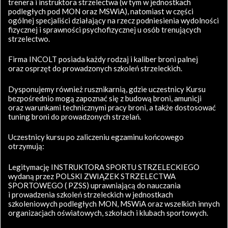
trenera i instruktora strzelectwa (w tym w jednostkach
podległych pod MON oraz MSWiA), natomiast w części
ogólnej specjaliści działający na rzecz podniesienia wydolności
fizycznej i sprawności psychofizycznej u osób trenujących
strzelectwo.
Firma INCOLT posiada każdy rodzaj i kaliber broni palnej
oraz osprzęt do prowadzonych szkoleń strzeleckich.
Dysponujemy również rusznikarnią, gdzie uczestnicy Kursu
bezpośrednio mogą zapoznać się z budową broni, amunicji
oraz warunkami technicznymi pracy broni, a także dostosować
tuning broni do prowadzonych strzelań.
Uczestnicy kursu po zaliczeniu egzaminu końcowego
otrzymują:
Legitymację INSTRUKTORA SPORTU STRZELECKIEGO
wydaną przez POLSKI ZWIĄZEK STRZELECTWA
SPORTOWEGO ( PZSS) uprawniającą do nauczania
i prowadzenia szkoleń strzeleckich w jednostkach
szkoleniowych podległych MON, MSWiA oraz wszelkich innych
organizacjach oświatowych, szkołach i klubach sportowych.