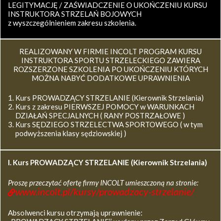
LEGITYMACJĘ / ZAŚWIADCZENIE O UKOŃCZENIU KURSU
INSTRUKTORA STRZELAŃ BOJOWYCH
z wyszczególnieniem zakresu szkolenia.
REALIZOWANY W FIRMIE INCOLT PROGRAM KURSU
INSTRUKTORA SPORTU STRZELECKIEGO ZAWIERA
ROZSZERZONE SZKOLENIA PO UKOŃCZENIU KTÓRYCH
MOŻNA NABYĆ DODATKOWE UPRAWNIENIA
Kurs PROWADZĄCY STRZELANIE (Kierownik Strzelania)
Kurs z zakresu PIERWSZEJ POMOCY w WARUNKACH
DZIAŁAŃ SPECJALNYCH ( RANY POSTRZAŁOWE )
Kurs SĘDZIEGO STRZELECTWA SPORTOWEGO ( w tym
podwyższenia klasy sędziowskiej )
I. Kurs
PROWADZĄCY STRZELANIE (Kierownik Strzelania)
Proszę przeczytać ofertę firmy INCOLT umieszczoną na stronie:
www.incolt.pl/kursy/prowadzacy-strzelanie/
Absolwenci kursu otrzymają uprawnienie: