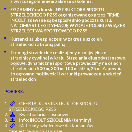
z wyszczególnieniem zakresu szkolenia
.
EGZAMINY na kursie INSTRUKTORA SPORTU
STRZELECKIEGO PZSS organizowanego przez FIRMĘ
INCOLT zdawane są bezpośrednio podczas kursu,
NATOMIAST LEGITYMACJĘ WYDAJE POLSKI ZWIĄZEK
STRZELECTWA SPORTOWEGO PZSS
Kursanci są ubezpieczeni w zakresie szkoleń
strzeleckich z bronią palną
Treningi strzeleckie realizujemy na największej
strzelnicy cywilnej w kraju. Strzelania długodystansowe,
bojowe, dynamiczne i sportowe prowadzimy na osiach
strzeleckich 500 m, 300 m, 100 m, 50 m, 25 m.
Zapewnia
to ogromne możliwości i warunki prowadzenia szkoleń
strzeleckich
POBIERZ:
OFERTA: KURS INSTRUKTOR SPORTU
STRZELECKIEGO PZSS
Kwestionariusz osobowy
Info: INCOLT SZKOLENIA (terminy)
Materiały szkoleniowe dla Kursantów
zarejestrowanych na kursie