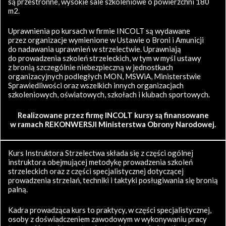
są przestronne, wysokie sale szkoleniowe o powierzchni 180
m2.
Uprawnienia po kursach w firmie INCOLT są wydawane
przez organizacje wymienione w Ustawie o Broni i Amunicji
do nadawania uprawnień w strzelectwie. Uprawniają
do prowadzenia szkoleń strzeleckich, w tym w myśl ustawy
z bronią szczególnie niebezpieczną w jednostkach
organizacyjnych podległych MON, MSWiA, Ministerstwie
Sprawiedliwości oraz wszelkich innych organizacjach
szkoleniowych, oświatowych, szkołach i klubach sportowych.
Realizowane przez firmę INCOLT kursy są finansowane
w ramach REKONWERSJI Ministerstwa Obrony Narodowej.
Kurs Instruktora Strzelectwa składa się z części ogólnej
instruktora obejmującej metodykę prowadzenia szkoleń
strzeleckich oraz z części specjalistycznej dotyczącej
prowadzenia strzelań, techniki i taktyki posługiwania się bronią
palną.
Kadra prowadząca kurs to praktycy, w części specjalistycznej,
osoby z doświadczeniem zawodowym w wykonywaniu pracy