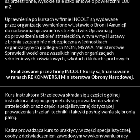
są przestronne, wysokie sale szkoleniowe o powierzchni 180
m2.
Uprawnienia po kursach w firmie INCOLT są wydawane
przez organizacje wymienione w Ustawie o Broni i Amunicji
do nadawania uprawnień w strzelectwie. Uprawniają
do prowadzenia szkoleń strzeleckich, w tym w myśl ustawy
z bronią szczególnie niebezpieczną w jednostkach
organizacyjnych podległych MON, MSWiA, Ministerstwie
Sprawiedliwości oraz wszelkich innych organizacjach
szkoleniowych, oświatowych, szkołach i klubach sportowych.
Realizowane przez firmę INCOLT kursy są finansowane
w ramach REKONWERSJI Ministerstwa Obrony Narodowej.
Kurs Instruktora Strzelectwa składa się z części ogólnej
instruktora obejmującej metodykę prowadzenia szkoleń
strzeleckich oraz z części specjalistycznej dotyczącej
prowadzenia strzelań, techniki i taktyki posługiwania się bronią
palną.
Kadra prowadząca kurs to praktycy, w części specjalistycznej,
osoby z doświadczeniem zawodowym w wykonywaniu pracy