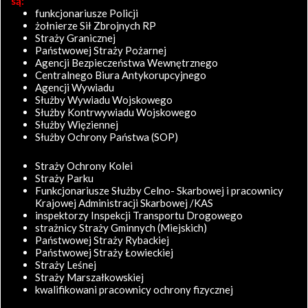
są:
funkcjonariusze Policji
żołnierze Sił Zbrojnych RP
Straży Granicznej
Państwowej Straży Pożarnej
Agencji Bezpieczeństwa Wewnętrznego
Centralnego Biura Antykorupcyjnego
Agencji Wywiadu
Służby Wywiadu Wojskowego
Służby Kontrwywiadu Wojskowego
Służby Więziennej
Służby Ochrony Państwa (SOP)
Straży Ochrony Kolei
Straży Parku
Funkcjonariusze Służby Celno- Skarbowej i pracownicy
Krajowej Administracji Skarbowej /KAS
inspektorzy Inspekcji Transportu Drogowego
strażnicy Straży Gminnych (Miejskich)
Państwowej Straży Rybackiej
Państwowej Straży Łowieckiej
Straży Leśnej
Straży Marszałkowskiej
kwalifikowani pracownicy ochrony fizycznej