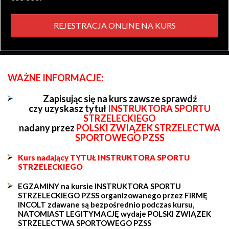
REJESTRACJA ONLINE NA KURS
WAŻNE INFORMACJE:
Zapisując się na kurs zawsze sprawdź
czy uzyskasz tytuł
INSTRUKTORA SPORTU
STRZELECKIEGO
nadany przez
POLSKI ZWIĄZEK STRZELECTWA
SPORTOWEGO PZSS
Kurs nadający TYTUŁ INSTRUKTORA SPORTU
STRZELECKIEGO
EGZAMINY na kursie INSTRUKTORA SPORTU
STRZELECKIEGO PZSS organizowanego przez FIRMĘ
INCOLT zdawane są bezpośrednio podczas kursu,
NATOMIAST LEGITYMACJĘ wydaje POLSKI ZWIĄZEK
STRZELECTWA SPORTOWEGO PZSS