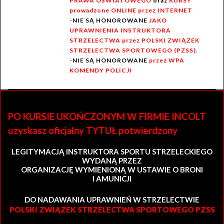
PRAWA OŚWIATOWEGO
oraz
KURSY
prowadzone ONLINE przez INTERNET
-NIE SĄ HONOROWANE
JAKO
UPRAWNIENIA INSTRUKTORA
STRZELECTWA przez POLSKI ZWIĄZEK
STRZELECTWA SPORTOWEGO (PZSS).
-NIE SĄ HONOROWANE
przez WPA
KOMENDY POLICJI
PO KURSIE UKOŃCZONYM W FIRMIE INCOLT
uzyskasz oficjalny TYTUŁ potwierdzony
LEGITYMACJĄ INSTRUKTORA SPORTU STRZELECKIEGO
WYDANĄ PRZEZ
ORGANIZACJĘ WYMIENIONĄ W USTAWIE O BRONI
I AMUNICJI
DO NADAWANIA UPRAWNIEŃ W STRZELECTWIE
POLSKI ZWIĄZEK STRZELECTWA SPORTOWEGO PZSS