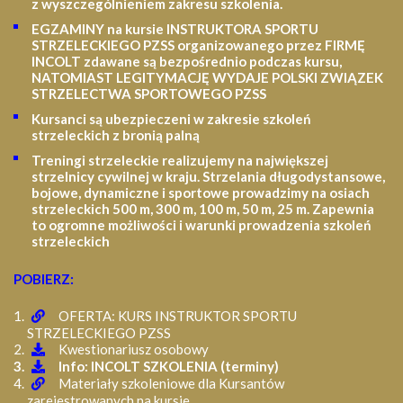
z wyszczególnieniem zakresu szkolenia
.
EGZAMINY na kursie INSTRUKTORA SPORTU
STRZELECKIEGO PZSS organizowanego przez FIRMĘ
INCOLT zdawane są bezpośrednio podczas kursu,
NATOMIAST LEGITYMACJĘ WYDAJE POLSKI ZWIĄZEK
STRZELECTWA SPORTOWEGO PZSS
Kursanci są ubezpieczeni w zakresie szkoleń
strzeleckich z bronią palną
Treningi strzeleckie realizujemy na największej
strzelnicy cywilnej w kraju. Strzelania długodystansowe,
bojowe, dynamiczne i sportowe prowadzimy na osiach
strzeleckich 500 m, 300 m, 100 m, 50 m, 25 m.
Zapewnia
to ogromne możliwości i warunki prowadzenia szkoleń
strzeleckich
POBIERZ:
OFERTA: KURS INSTRUKTOR SPORTU
STRZELECKIEGO PZSS
Kwestionariusz osobowy
Info: INCOLT SZKOLENIA (terminy)
Materiały szkoleniowe dla Kursantów
zarejestrowanych na kursie