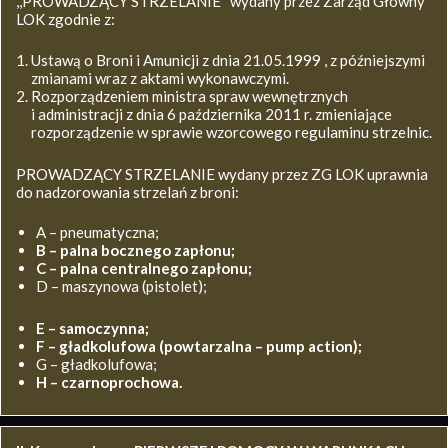
,,PROWADZĄCY STRZELANIE’’ wydany przez Zarząd Główny
LOK zgodnie z:
Ustawą o Broni i Amunicji z dnia 21.05.1999 , z późniejszymi
zmianami wraz z aktami wykonawczymi.
Rozporządzeniem ministra spraw wewnętrznych
i administracji z dnia 6 października 2011 r. zmieniające
rozporządzenie w sprawie wzorcowego regulaminu strzelnic.
PROWADZĄCY STRZELANIE wydany przez ZG LOK uprawnia
do nadzorowania strzelań z broni:
A – pneumatyczna;
B – palna bocznego zapłonu;
C – palna centralnego zapłonu;
D – maszynowa (pistolet);
E – samoczynna;
F – gładkolufowa (powtarzalna – pump action);
G – gładkolufowa;
H – czarnoprochowa.