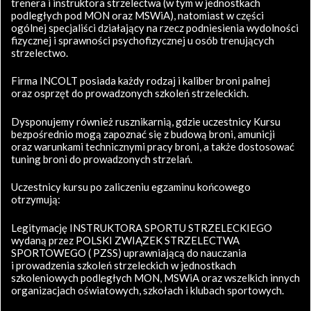
trenera i instruktora strzelectwa (w tym w jednostkach
podległych pod MON oraz MSWiA), natomiast w części
ogólnej specjaliści działający na rzecz podniesienia wydolności
fizycznej i sprawności psychofizycznej u osób trenujących
strzelectwo.
Firma INCOLT posiada każdy rodzaj i kaliber broni palnej
oraz osprzęt do prowadzonych szkoleń strzeleckich.
Dysponujemy również rusznikarnią, gdzie uczestnicy Kursu
bezpośrednio mogą zapoznać się z budową broni, amunicji
oraz warunkami technicznymi pracy broni, a także dostosować
tuning broni do prowadzonych strzelań.
Uczestnicy kursu po zaliczeniu egzaminu końcowego
otrzymują:
Legitymację INSTRUKTORA SPORTU STRZELECKIEGO
wydaną przez POLSKI ZWIĄZEK STRZELECTWA
SPORTOWEGO ( PZSS) uprawniającą do nauczania
i prowadzenia szkoleń strzeleckich w jednostkach
szkoleniowych podległych MON, MSWiA oraz wszelkich innych
organizacjach oświatowych, szkołach i klubach sportowych.