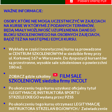
Pobierz ofertę PDF
WAŻNE INFORMACJE:
OSOBY, KTÓRE NIE MOGĄ UCZESTNICZYĆ W ZAJĘCIACH
NA KURSIE W KTÓRYMŚ Z PODANYCH TERMINÓW,
BĘDĄ MIAŁY MOŻLIWOŚĆ UZUPEŁNIENIA DANEGO
BLOKU SZKOLENIOWEGO NA OSOBNYCH ZAJĘCIACH,
BĄDŹ TEŻ NA NASTĘPNEJ EDYCJI KURSU.
Wykłady w części teoretycznej kursu są prowadzone
w CENTRUM SZKOLENIOWYM w siedzibie firmy przy
ul. Korkowej 167 w Warszawie. Do dyspozycji kursantów
są przestronne, wysokie sale szkoleniowe o powierzchni
180 m2.
FILM SALE
ZOBACZ gdzie szkolimy
SZKOLENIOWE siedziba firmy INCOLT
Po ukończeniu tego kursu uzyskasz oficjalny tytuł
i LEGITYMACJĘ
INSTRUKTORA SPORTU
STRZELECKIEGO wydaną przez PZSS
Po ukończeniu tego kursu otrzymasz LEGITYMACJĘ
INSTRUKTORA STRZELAŃ BOJOWYCH / Zaświadczenie