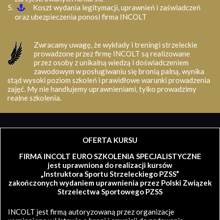
Koszt wydania legitymacji, uprawnień i zaświadczeń
oraz ubezpieczenia ponosi firma INCOLT
Zwracamy uwagę, że wykłady i treningi strzeleckie
prowadzone przez firmę INCOLT są realizowane
przez osoby z unikalną wiedzą i doświadczeniem
zawodowym w posługiwaniu się bronią palną, wynika
stąd wysoki poziom szkoleń i prawidłowe warunki prowadzenia
zajęć. My nie handlujemy uprawnieniami, tylko prowadzimy
realne szkolenia.
OFERTA KURSU
FIRMA INCOLT EURO SZKOLENIA SPECJALISTYCZNE
jest uprawniona do realizacji kursów
„Instruktora Sportu Strzeleckiego PZSS”
zakończonych wydaniem uprawnienia przez Polski Związek
Strzelectwa Sportowego PZSS
INCOLT jest firmą autoryzowaną przez organizacje