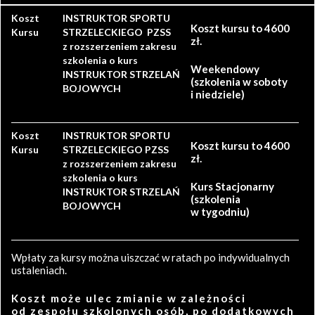
Koszt
INSTRUKTOR SPORTU
Koszt kursu to 4600
Kursu
STRZELECKIEGO PZSS
zł.
z rozszerzeniem zakresu
szkolenia o kurs
Weekendowy
INSTRUKTOR STRZELAŃ
(szkolenia w soboty
BOJOWYCH
i niedziele)
Koszt
INSTRUKTOR SPORTU
Koszt kursu to 4600
Kursu
STRZELECKIEGO PZSS
zł.
z rozszerzeniem zakresu
szkolenia o kurs
Kurs Stacjonarny
INSTRUKTOR STRZELAŃ
(szkolenia
BOJOWYCH
w tygodniu)
Wpłaty za kursy można uiszczać w ratach po indywidualnych
ustaleniach.
Koszt może ulec zmianie w zależności
od zespołu szkolonych osób, po dodatkowych