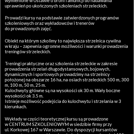
wymienione w Ustawie o broni i amunicji do nadawania
uprawnień po ukończonych szkoleniach strzeleckich.
Prowadzi kursy na podstawie zatwierdzonych programów
szkoleniowych oraz wykładowców i trenerów
do prowadzonych zajęć.
Obiekt na którym szkolimy to największa strzelnica cywilna
w kraju – zapewnia ogromne możliwości i warunki prowadzenia
treningów strzeleckich.
Treningi praktyczne oraz szkolenia strzeleckie w zakresie
prowadzenia strzelań długodystansowych, bojowych,
dynamicznych i sportowych prowadzimy na strzelnicy
położonej na obszarze 16 ha, na osiach strzeleckich 500 m, 300
m, 100 m, 50 m, 25 m.
Kulochwyty główne są na wysokości ok 30 m. Wały boczne
wysokości ok 3.5 m.
Istnieje możliwość podejścia do kulochwytu i strzelania w 3
kierunkach.
Wykłady w części teoretycznej kursu są prowadzone
w CENTRUM SZKOLENIOWYM w siedzibie firmy przy
ul. Korkowej 167 w Warszawie. Do dyspozycji kursantów