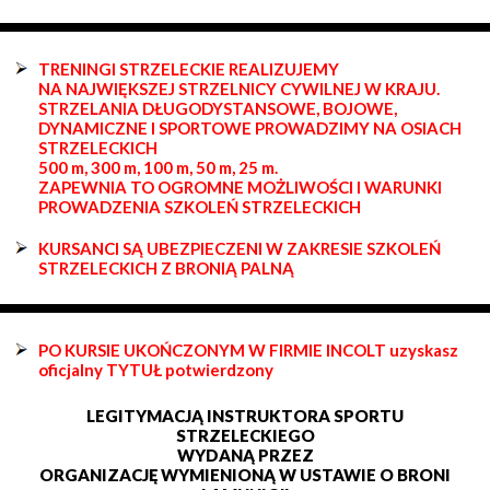
TRENINGI STRZELECKIE REALIZUJEMY
NA NAJWIĘKSZEJ STRZELNICY CYWILNEJ W KRAJU.
STRZELANIA DŁUGODYSTANSOWE, BOJOWE,
DYNAMICZNE I SPORTOWE PROWADZIMY NA OSIACH
STRZELECKICH
500 m, 300 m, 100 m, 50 m, 25 m.
ZAPEWNIA TO OGROMNE MOŻLIWOŚCI I WARUNKI
PROWADZENIA SZKOLEŃ STRZELECKICH
KURSANCI SĄ UBEZPIECZENI W ZAKRESIE SZKOLEŃ
STRZELECKICH Z BRONIĄ PALNĄ
PO KURSIE UKOŃCZONYM W FIRMIE INCOLT uzyskasz
oficjalny TYTUŁ potwierdzony
LEGITYMACJĄ INSTRUKTORA SPORTU
STRZELECKIEGO
WYDANĄ PRZEZ
ORGANIZACJĘ WYMIENIONĄ W USTAWIE O BRONI