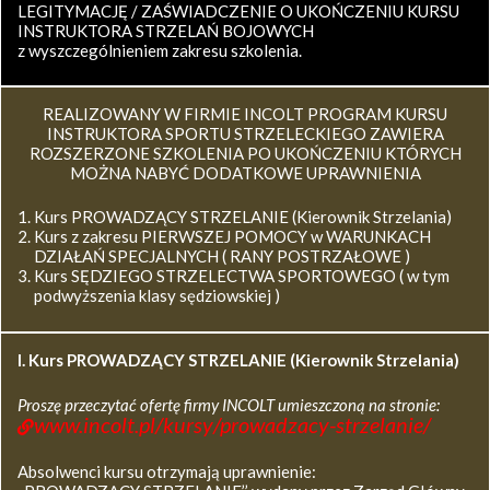
LEGITYMACJĘ / ZAŚWIADCZENIE O UKOŃCZENIU KURSU
INSTRUKTORA STRZELAŃ BOJOWYCH
z wyszczególnieniem zakresu szkolenia.
REALIZOWANY W FIRMIE INCOLT PROGRAM KURSU
INSTRUKTORA SPORTU STRZELECKIEGO ZAWIERA
ROZSZERZONE SZKOLENIA PO UKOŃCZENIU KTÓRYCH
MOŻNA NABYĆ DODATKOWE UPRAWNIENIA
Kurs PROWADZĄCY STRZELANIE (Kierownik Strzelania)
Kurs z zakresu PIERWSZEJ POMOCY w WARUNKACH
DZIAŁAŃ SPECJALNYCH ( RANY POSTRZAŁOWE )
Kurs SĘDZIEGO STRZELECTWA SPORTOWEGO ( w tym
podwyższenia klasy sędziowskiej )
I. Kurs
PROWADZĄCY STRZELANIE (Kierownik Strzelania)
Proszę przeczytać ofertę firmy INCOLT umieszczoną na stronie:
www.incolt.pl/kursy/prowadzacy-strzelanie/
Absolwenci kursu otrzymają uprawnienie: