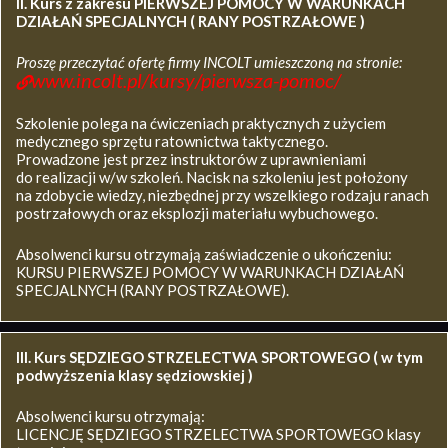
II. Kurs z zakresu
PIERWSZEJ POMOCY W WARUNKACH
DZIAŁAŃ SPECJALNYCH ( RANY POSTRZAŁOWE )
Proszę przeczytać ofertę firmy INCOLT umieszczoną na stronie:
www.incolt.pl/kursy/pierwsza-pomoc/
Szkolenie polega na ćwiczeniach praktycznych z użyciem
medycznego sprzętu ratownictwa taktycznego.
Prowadzone jest przez instruktorów z uprawnieniami
do realizacji w/w szkoleń. Nacisk na szkoleniu jest położony
na zdobycie wiedzy, niezbędnej przy wszelkiego rodzaju ranach
postrzałowych oraz eksplozji materiału wybuchowego.
Absolwenci kursu otrzymają zaświadczenie o ukończeniu:
KURSU PIERWSZEJ POMOCY W WARUNKACH DZIAŁAŃ
SPECJALNYCH (RANY POSTRZAŁOWE).
III. Kurs SĘDZIEGO STRZELECTWA SPORTOWEGO ( w tym
podwyższenia klasy sędziowskiej )
Absolwenci kursu otrzymają:
LICENCJĘ SĘDZIEGO STRZELECTWA SPORTOWEGO klasy