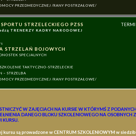
 POMOCY PRZEDMEDYCZNEJ /RANY POSTRZAŁOWE/
 SPORTU STRZELECKIEGO PZSS
TERM
owadzą TRENERZY KADRY NARODOWEJ
rs
A STRZELAŃ BOJOWYCH
EDNOSTEK SPECJALNYCH
ZKOLENIE TAKTYCZNO-STRZELECKIE
N – STRZELBA
 POMOCY PRZEDMEDYCZNEJ /RANY POSTRZAŁOWE/
STNICZYĆ W ZAJĘCIACH NA KURSIE W KTÓRYMŚ Z PODANYC
EŁNIENIA DANEGO BLOKU SZKOLENIOWEGO NA OSOBNYCH Z
I KURSU.
ej kursu są prowadzone w CENTRUM SZKOLENIOWYM w siedzibie 