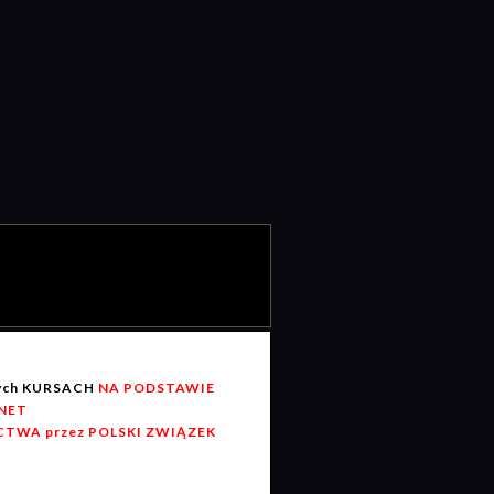
wych KURSACH
NA PODSTAWIE
RNET
TWA przez POLSKI ZWIĄZEK