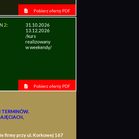
Pobierz ofertę PDF
IN
2
:
31.10.2026
13.12.2026
/kurs
realizowany
w weekendy/
Pobierz ofertę PDF
H TERMINÓW,
AJĘCIACH,
firmy przy ul. Korkowej 167