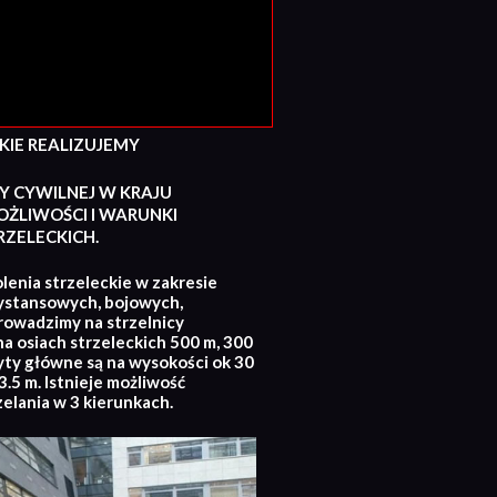
E REALIZUJEMY
Y CYWILNEJ W KRAJU
ŻLIWOŚCI I WARUNKI
ZELECKICH.
lenia strzeleckie w zakresie
ystansowych, bojowych,
rowadzimy na strzelnicy
na osiach strzeleckich 500 m, 300
yty główne są na wysokości ok 30
.5 m. Istnieje możliwość
zelania w 3 kierunkach.