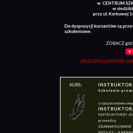
w CENTRUM SZ
w siedzibi
przy ul. Korkowej 
Do dyspozycji kursantów są prze
szkoleniowe.
ZOBACZ gdzi
SALE SZKOLENIOWE siedz
KURS:
INSTRUKTOR
Szkolenie pr
z rozszerzeniem o ku
INSTRUKTOR
INSTRUKTORZY J
prowadzą
ZAAWANSOWANE S
PITOLET – KARABI