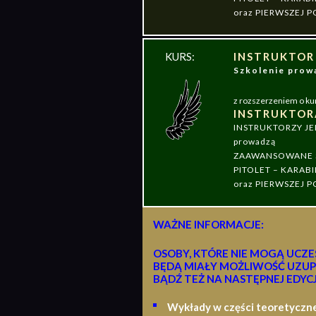
oraz PIERWSZEJ
KURS:
INSTRUKTOR
Szkolenie pr
z rozszerzeniem o ku
INSTRUKTOR
INSTRUKTORZY J
prowadzą
ZAAWANSOWANE S
PITOLET – KARABI
oraz PIERWSZEJ
WAŻNE INFORMACJE:
OSOBY, KTÓRE NIE MOGĄ UCZE
BĘDĄ MIAŁY MOŻLIWOŚĆ UZUP
BĄDŹ TEŻ NA NASTĘPNEJ EDYCJ
Wykłady w części teoretyczn