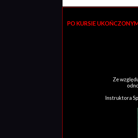
PO KURSIE UKOŃCZONYM W 
Ze względu
odno
Instruktora S