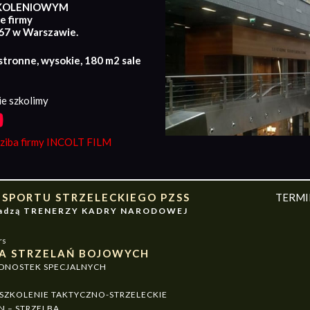
KOLENIOWYM
e firmy
167 w Warszawie.
stronne, wysokie, 180 m2 sale
e szkolimy
iba firmy INCOLT FILM
 SPORTU STRZELECKIEGO PZSS
TERM
owadzą TRENERZY KADRY NARODOWEJ
rs
A STRZELAŃ BOJOWYCH
EDNOSTEK SPECJALNYCH
ZKOLENIE TAKTYCZNO-STRZELECKIE
N – STRZELBA