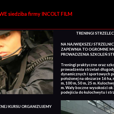
E siedziba firmy INCOLT FILM
TRENINGI STRZELECKI
NA NAJWIĘKSZEJ STRZELNIC
ZAPEWNIA TO OGROMNE MO
PROWADZENIA SZKOLEŃ STR
Treningi praktyczne oraz szko
prowadzenia strzelań długod
dynamicznych i sportowych p
położonej na obszarze 16 ha, 
m, 100 m, 50 m, 25 m. Kulochw
m. Wały boczne wysokości ok 3
podejścia do kulochwytu i str
ZNEJ KURSU ORGANIZUJEMY