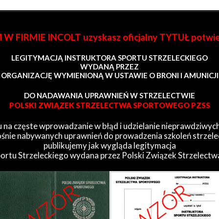
FIRMIE INCOLT uzyskasz oficjalny TYTUŁ potwi
LEGITYMACJĄ INSTRUKTORA SPORTU STRZELECKIEGO
WYDANĄ PRZEZ
ORGANIZACJĘ WYMIENIONĄ W USTAWIE O BRONI I AMUNICJI
DO NADAWANIA UPRAWNIEŃ W STRZELECTWIE
POLSKI ZWIĄZEK STRZELECTWA SPORTOWEGO PZSS
 na częste wprowadzanie w błąd i udzielanie nieprawdziwych
śnie nabywanych uprawnień do prowadzenia szkoleń strzele
publikujemy jak wygląda legitymacja
portu Strzeleckiego wydana przez Polski Związek Strzelect