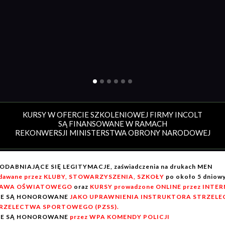
KURSY W OFERCIE SZKOLENIOWEJ FIRMY INCOLT
SĄ FINANSOWANE W RAMACH
REKONWERSJI MINISTERSTWA OBRONY NARODOWEJ
ODABNIAJĄCE SIĘ LEGITYMACJE, zaświadczenia na drukach MEN
dawane przez KLUBY, STOWARZYSZENIA, SZKOŁY
po około 5 dnio
AWA OŚWIATOWEGO
oraz
KURSY prowadzone ONLINE przez INTE
IE SĄ HONOROWANE
JAKO UPRAWNIENIA INSTRUKTORA STRZELEC
RZELECTWA SPORTOWEGO (PZSS).
IE SĄ HONOROWANE
przez WPA KOMENDY POLICJI