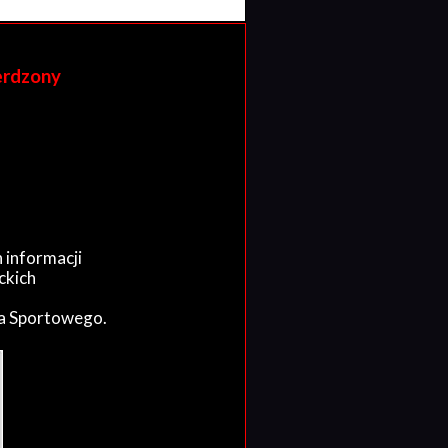
erdzony
 informacji
ckich
wa Sportowego.