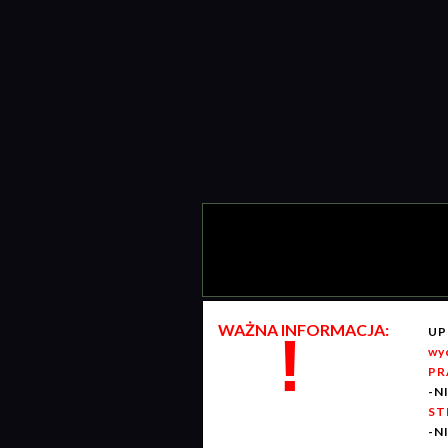
WAŻNA INFORMACJA:
UP
!
wy
PR
-N
ST
-N