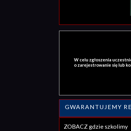
W celu zgłoszenia uczestni
o zarejestrowanie się lub k
GWARANTUJEMY RE
ZOBACZ gdzie szkolim