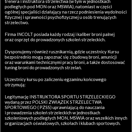
trenera i instruktora strzelectwa (w tym w jednostkach
podległych pod MON oraz MSWiA), natomiast w części
ogólnej specjaliści działający na rzecz podniesienia wydolności
fizycznej i sprawności psychofizycznej u osób trenujących
strzelectwo.
Firma INCOLT posiada każdy rodzaj i kaliber broni palnej
oraz osprzęt do prowadzonych szkoleń strzeleckich.
Dysponujemy również rusznikarnią, gdzie uczestnicy Kursu
bezpośrednio mogą zapoznać się z budową broni, amunicji
oraz warunkami technicznymi pracy broni, a także dostosować
tuning broni do prowadzonych strzelań.
Uczestnicy kursu po zaliczeniu egzaminu końcowego
otrzymują:
Legitymację INSTRUKTORA SPORTU STRZELECKIEGO
wydaną przez POLSKI ZWIĄZEK STRZELECTWA
SPORTOWEGO ( PZSS) uprawniającą do nauczania
i prowadzenia szkoleń strzeleckich w jednostkach
szkoleniowych podległych MON, MSWiA oraz wszelkich innych
organizacjach oświatowych, szkołach i klubach sportowych.