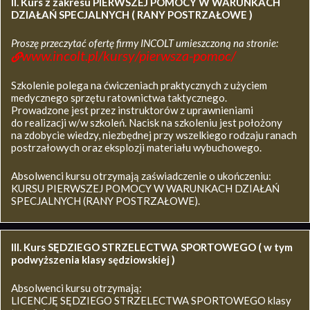
II. Kurs z zakresu
PIERWSZEJ POMOCY W WARUNKACH
DZIAŁAŃ SPECJALNYCH ( RANY POSTRZAŁOWE )
Proszę przeczytać ofertę firmy INCOLT umieszczoną na stronie:
www.incolt.pl/kursy/pierwsza-pomoc/
Szkolenie polega na ćwiczeniach praktycznych z użyciem
medycznego sprzętu ratownictwa taktycznego.
Prowadzone jest przez instruktorów z uprawnieniami
do realizacji w/w szkoleń. Nacisk na szkoleniu jest położony
na zdobycie wiedzy, niezbędnej przy wszelkiego rodzaju ranach
postrzałowych oraz eksplozji materiału wybuchowego.
Absolwenci kursu otrzymają zaświadczenie o ukończeniu:
KURSU PIERWSZEJ POMOCY W WARUNKACH DZIAŁAŃ
SPECJALNYCH (RANY POSTRZAŁOWE).
III. Kurs SĘDZIEGO STRZELECTWA SPORTOWEGO ( w tym
podwyższenia klasy sędziowskiej )
Absolwenci kursu otrzymają:
LICENCJĘ SĘDZIEGO STRZELECTWA SPORTOWEGO klasy