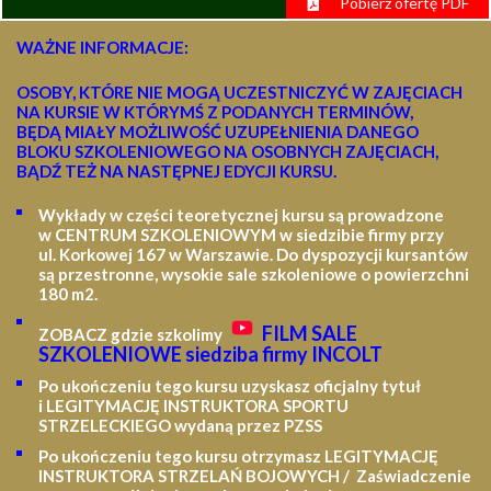
Pobierz ofertę PDF
WAŻNE INFORMACJE:
OSOBY, KTÓRE NIE MOGĄ UCZESTNICZYĆ W ZAJĘCIACH
NA KURSIE W KTÓRYMŚ Z PODANYCH TERMINÓW,
BĘDĄ MIAŁY MOŻLIWOŚĆ UZUPEŁNIENIA DANEGO
BLOKU SZKOLENIOWEGO NA OSOBNYCH ZAJĘCIACH,
BĄDŹ TEŻ NA NASTĘPNEJ EDYCJI KURSU.
Wykłady w części teoretycznej kursu są prowadzone
w CENTRUM SZKOLENIOWYM w siedzibie firmy przy
ul. Korkowej 167 w Warszawie. Do dyspozycji kursantów
są przestronne, wysokie sale szkoleniowe o powierzchni
180 m2.
FILM SALE
ZOBACZ gdzie szkolimy
SZKOLENIOWE siedziba firmy INCOLT
Po ukończeniu tego kursu uzyskasz oficjalny tytuł
i LEGITYMACJĘ
INSTRUKTORA SPORTU
STRZELECKIEGO wydaną przez PZSS
Po ukończeniu tego kursu otrzymasz LEGITYMACJĘ
INSTRUKTORA STRZELAŃ BOJOWYCH / Zaświadczenie