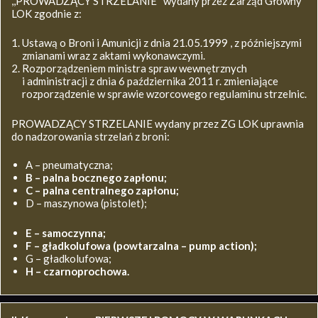
,,PROWADZĄCY STRZELANIE’’ wydany przez Zarząd Główny
LOK zgodnie z:
Ustawą o Broni i Amunicji z dnia 21.05.1999 , z późniejszymi
zmianami wraz z aktami wykonawczymi.
Rozporządzeniem ministra spraw wewnętrznych
i administracji z dnia 6 października 2011 r. zmieniające
rozporządzenie w sprawie wzorcowego regulaminu strzelnic.
PROWADZĄCY STRZELANIE wydany przez ZG LOK uprawnia
do nadzorowania strzelań z broni:
A – pneumatyczna;
B – palna bocznego zapłonu;
C – palna centralnego zapłonu;
D – maszynowa (pistolet);
E – samoczynna;
F – gładkolufowa (powtarzalna – pump action);
G – gładkolufowa;
H – czarnoprochowa.