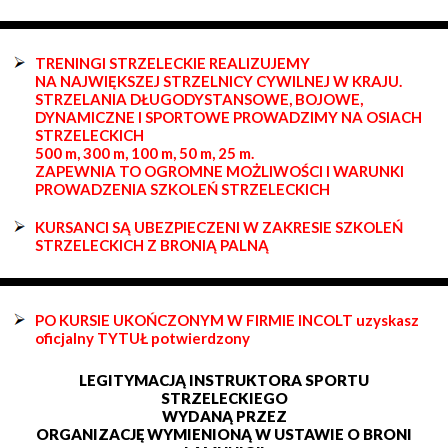
TRENINGI STRZELECKIE REALIZUJEMY
NA NAJWIĘKSZEJ STRZELNICY CYWILNEJ W KRAJU.
STRZELANIA DŁUGODYSTANSOWE, BOJOWE,
DYNAMICZNE I SPORTOWE PROWADZIMY NA OSIACH
STRZELECKICH
500 m, 300 m, 100 m, 50 m, 25 m.
ZAPEWNIA TO OGROMNE MOŻLIWOŚCI I WARUNKI
PROWADZENIA SZKOLEŃ STRZELECKICH
KURSANCI SĄ UBEZPIECZENI W ZAKRESIE SZKOLEŃ
STRZELECKICH Z BRONIĄ PALNĄ
PO KURSIE UKOŃCZONYM W FIRMIE INCOLT uzyskasz
oficjalny TYTUŁ potwierdzony
LEGITYMACJĄ INSTRUKTORA SPORTU
STRZELECKIEGO
WYDANĄ PRZEZ
ORGANIZACJĘ WYMIENIONĄ W USTAWIE O BRONI