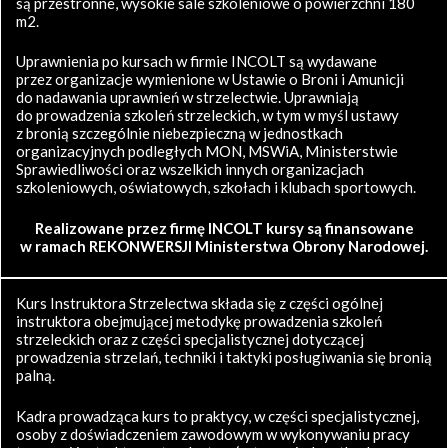
są przestronne, wysokie sale szkoleniowe o powierzchni 180
m2.
Uprawnienia po kursach w firmie INCOLT są wydawane
przez organizacje wymienione w Ustawie o Broni i Amunicji
do nadawania uprawnień w strzelectwie. Uprawniają
do prowadzenia szkoleń strzeleckich, w tym w myśl ustawy
z bronią szczególnie niebezpieczną w jednostkach
organizacyjnych podległych MON, MSWiA, Ministerstwie
Sprawiedliwości oraz wszelkich innych organizacjach
szkoleniowych, oświatowych, szkołach i klubach sportowych.
Realizowane przez firmę INCOLT kursy są finansowane
w ramach REKONWERSJI Ministerstwa Obrony Narodowej.
Kurs Instruktora Strzelectwa składa się z części ogólnej
instruktora obejmującej metodykę prowadzenia szkoleń
strzeleckich oraz z części specjalistycznej dotyczącej
prowadzenia strzelań, techniki i taktyki posługiwania się bronią
palną.
Kadra prowadząca kurs to praktycy, w części specjalistycznej,
osoby z doświadczeniem zawodowym w wykonywaniu pracy