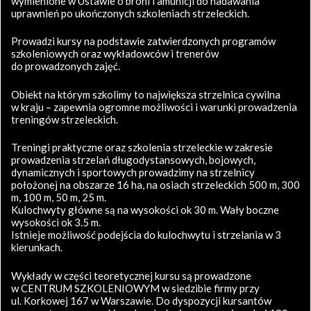
wymienione w Ustawie o broni i amunicji do nadawania
uprawnień po ukończonych szkoleniach strzeleckich.
Prowadzi kursy na podstawie zatwierdzonych programów
szkoleniowych oraz wykładowców i trenerów
do prowadzonych zajęć.
Obiekt na którym szkolimy to największa strzelnica cywilna
w kraju – zapewnia ogromne możliwości i warunki prowadzenia
treningów strzeleckich.
Treningi praktyczne oraz szkolenia strzeleckie w zakresie
prowadzenia strzelań długodystansowych, bojowych,
dynamicznych i sportowych prowadzimy na strzelnicy
położonej na obszarze 16 ha, na osiach strzeleckich 500 m, 300
m, 100 m, 50 m, 25 m.
Kulochwyty główne są na wysokości ok 30 m. Wały boczne
wysokości ok 3.5 m.
Istnieje możliwość podejścia do kulochwytu i strzelania w 3
kierunkach.
Wykłady w części teoretycznej kursu są prowadzone
w CENTRUM SZKOLENIOWYM w siedzibie firmy przy
ul. Korkowej 167 w Warszawie. Do dyspozycji kursantów