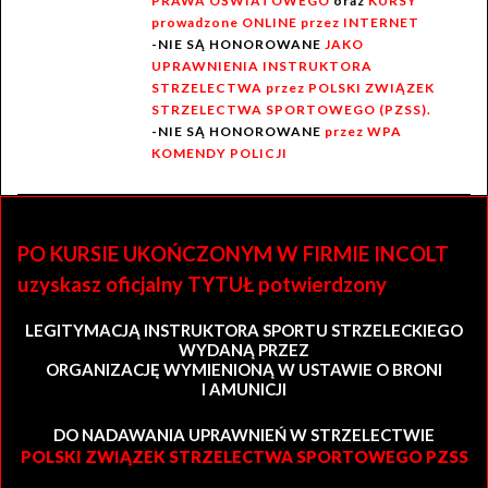
PRAWA OŚWIATOWEGO
oraz
KURSY
prowadzone ONLINE przez INTERNET
-NIE SĄ HONOROWANE
JAKO
UPRAWNIENIA INSTRUKTORA
STRZELECTWA przez POLSKI ZWIĄZEK
STRZELECTWA SPORTOWEGO (PZSS).
-NIE SĄ HONOROWANE
przez WPA
KOMENDY POLICJI
PO KURSIE UKOŃCZONYM W FIRMIE INCOLT
uzyskasz oficjalny TYTUŁ potwierdzony
LEGITYMACJĄ INSTRUKTORA SPORTU STRZELECKIEGO
WYDANĄ PRZEZ
ORGANIZACJĘ WYMIENIONĄ W USTAWIE O BRONI
I AMUNICJI
DO NADAWANIA UPRAWNIEŃ W STRZELECTWIE
POLSKI ZWIĄZEK STRZELECTWA SPORTOWEGO PZSS