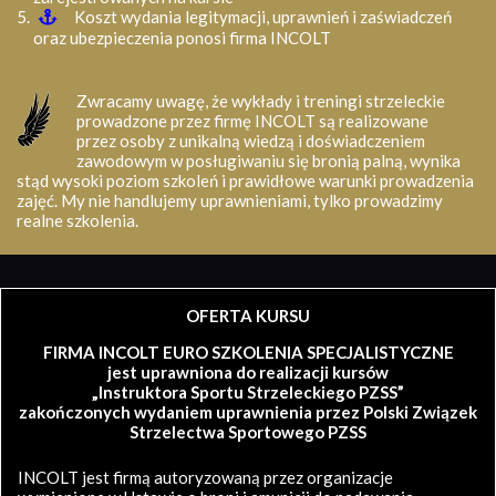
Koszt wydania legitymacji, uprawnień i zaświadczeń
oraz ubezpieczenia ponosi firma INCOLT
Zwracamy uwagę, że wykłady i treningi strzeleckie
prowadzone przez firmę INCOLT są realizowane
przez osoby z unikalną wiedzą i doświadczeniem
zawodowym w posługiwaniu się bronią palną, wynika
stąd wysoki poziom szkoleń i prawidłowe warunki prowadzenia
zajęć. My nie handlujemy uprawnieniami, tylko prowadzimy
realne szkolenia.
OFERTA KURSU
FIRMA INCOLT EURO SZKOLENIA SPECJALISTYCZNE
jest uprawniona do realizacji kursów
„Instruktora Sportu Strzeleckiego PZSS”
zakończonych wydaniem uprawnienia przez Polski Związek
Strzelectwa Sportowego PZSS
INCOLT jest firmą autoryzowaną przez organizacje