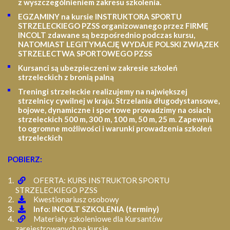
z wyszczególnieniem zakresu szkolenia
.
EGZAMINY na kursie INSTRUKTORA SPORTU
STRZELECKIEGO PZSS organizowanego przez FIRMĘ
INCOLT zdawane są bezpośrednio podczas kursu,
NATOMIAST LEGITYMACJĘ WYDAJE POLSKI ZWIĄZEK
STRZELECTWA SPORTOWEGO PZSS
Kursanci są ubezpieczeni w zakresie szkoleń
strzeleckich z bronią palną
Treningi strzeleckie realizujemy na największej
strzelnicy cywilnej w kraju. Strzelania długodystansowe,
bojowe, dynamiczne i sportowe prowadzimy na osiach
strzeleckich 500 m, 300 m, 100 m, 50 m, 25 m.
Zapewnia
to ogromne możliwości i warunki prowadzenia szkoleń
strzeleckich
POBIERZ:
OFERTA: KURS INSTRUKTOR SPORTU
STRZELECKIEGO PZSS
Kwestionariusz osobowy
Info: INCOLT SZKOLENIA (terminy)
Materiały szkoleniowe dla Kursantów
zarejestrowanych na kursie