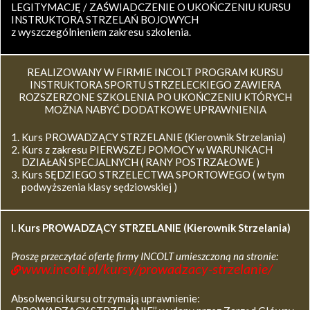
LEGITYMACJĘ / ZAŚWIADCZENIE O UKOŃCZENIU KURSU
INSTRUKTORA STRZELAŃ BOJOWYCH
z wyszczególnieniem zakresu szkolenia.
REALIZOWANY W FIRMIE INCOLT PROGRAM KURSU
INSTRUKTORA SPORTU STRZELECKIEGO ZAWIERA
ROZSZERZONE SZKOLENIA PO UKOŃCZENIU KTÓRYCH
MOŻNA NABYĆ DODATKOWE UPRAWNIENIA
Kurs PROWADZĄCY STRZELANIE (Kierownik Strzelania)
Kurs z zakresu PIERWSZEJ POMOCY w WARUNKACH
DZIAŁAŃ SPECJALNYCH ( RANY POSTRZAŁOWE )
Kurs SĘDZIEGO STRZELECTWA SPORTOWEGO ( w tym
podwyższenia klasy sędziowskiej )
I. Kurs
PROWADZĄCY STRZELANIE (Kierownik Strzelania)
Proszę przeczytać ofertę firmy INCOLT umieszczoną na stronie:
www.incolt.pl/kursy/prowadzacy-strzelanie/
Absolwenci kursu otrzymają uprawnienie: