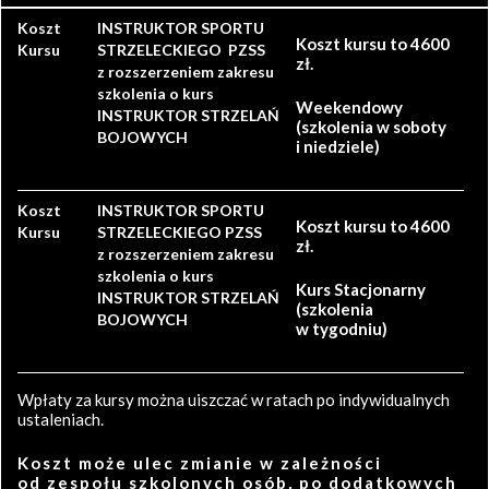
Koszt
INSTRUKTOR SPORTU
Koszt kursu to 4600
Kursu
STRZELECKIEGO PZSS
zł.
z rozszerzeniem zakresu
szkolenia o kurs
Weekendowy
INSTRUKTOR STRZELAŃ
(szkolenia w soboty
BOJOWYCH
i niedziele)
Koszt
INSTRUKTOR SPORTU
Koszt kursu to 4600
Kursu
STRZELECKIEGO PZSS
zł.
z rozszerzeniem zakresu
szkolenia o kurs
Kurs Stacjonarny
INSTRUKTOR STRZELAŃ
(szkolenia
BOJOWYCH
w tygodniu)
Wpłaty za kursy można uiszczać w ratach po indywidualnych
ustaleniach.
Koszt może ulec zmianie w zależności
od zespołu szkolonych osób, po dodatkowych