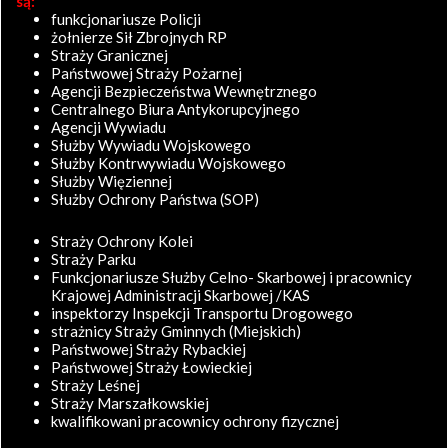
są:
funkcjonariusze Policji
żołnierze Sił Zbrojnych RP
Straży Granicznej
Państwowej Straży Pożarnej
Agencji Bezpieczeństwa Wewnętrznego
Centralnego Biura Antykorupcyjnego
Agencji Wywiadu
Służby Wywiadu Wojskowego
Służby Kontrwywiadu Wojskowego
Służby Więziennej
Służby Ochrony Państwa (SOP)
Straży Ochrony Kolei
Straży Parku
Funkcjonariusze Służby Celno- Skarbowej i pracownicy
Krajowej Administracji Skarbowej /KAS
inspektorzy Inspekcji Transportu Drogowego
strażnicy Straży Gminnych (Miejskich)
Państwowej Straży Rybackiej
Państwowej Straży Łowieckiej
Straży Leśnej
Straży Marszałkowskiej
kwalifikowani pracownicy ochrony fizycznej