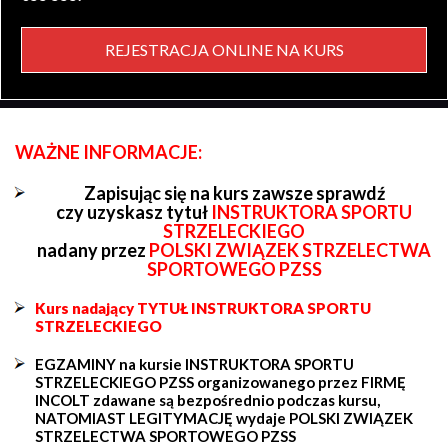
REJESTRACJA ONLINE NA KURS
WAŻNE INFORMACJE:
Zapisując się na kurs zawsze sprawdź
czy uzyskasz tytuł
INSTRUKTORA SPORTU
STRZELECKIEGO
nadany przez
POLSKI ZWIĄZEK STRZELECTWA
SPORTOWEGO PZSS
Kurs nadający TYTUŁ INSTRUKTORA SPORTU
STRZELECKIEGO
EGZAMINY na kursie INSTRUKTORA SPORTU
STRZELECKIEGO PZSS organizowanego przez FIRMĘ
INCOLT zdawane są bezpośrednio podczas kursu,
NATOMIAST LEGITYMACJĘ wydaje POLSKI ZWIĄZEK
STRZELECTWA SPORTOWEGO PZSS