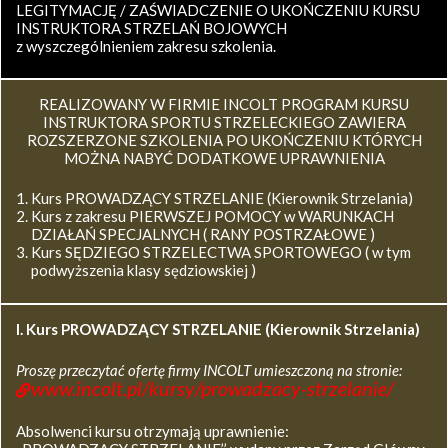
LEGITYMACJĘ / ZAŚWIADCZENIE O UKOŃCZENIU KURSU
INSTRUKTORA STRZELAŃ BOJOWYCH
z wyszczególnieniem zakresu szkolenia.
REALIZOWANY W FIRMIE INCOLT PROGRAM KURSU
INSTRUKTORA SPORTU STRZELECKIEGO ZAWIERA
ROZSZERZONE SZKOLENIA PO UKOŃCZENIU KTÓRYCH
MOŻNA NABYĆ DODATKOWE UPRAWNIENIA
Kurs PROWADZĄCY STRZELANIE (Kierownik Strzelania)
Kurs z zakresu PIERWSZEJ POMOCY w WARUNKACH
DZIAŁAŃ SPECJALNYCH ( RANY POSTRZAŁOWE )
Kurs SĘDZIEGO STRZELECTWA SPORTOWEGO ( w tym
podwyższenia klasy sędziowskiej )
I. Kurs
PROWADZĄCY STRZELANIE (Kierownik Strzelania)
Proszę przeczytać ofertę firmy INCOLT umieszczoną na stronie:
www.incolt.pl/kursy/prowadzacy-strzelanie/
Absolwenci kursu otrzymają uprawnienie: