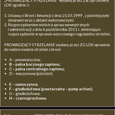
,,PROWADZĄCY STRZELANIE’’ wydany przez Zarząd Główny
LOK zgodnie z:
Ustawą o Broni i Amunicji z dnia 21.05.1999 , z późniejszymi
zmianami wraz z aktami wykonawczymi.
Rozporządzeniem ministra spraw wewnętrznych
i administracji z dnia 6 października 2011 r. zmieniające
rozporządzenie w sprawie wzorcowego regulaminu strzelnic.
PROWADZĄCY STRZELANIE wydany przez ZG LOK uprawnia
do nadzorowania strzelań z broni:
A – pneumatyczna;
B – palna bocznego zapłonu;
C – palna centralnego zapłonu;
D – maszynowa (pistolet);
E – samoczynna;
F – gładkolufowa (powtarzalna – pump action);
G – gładkolufowa;
H – czarnoprochowa.