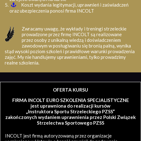
Koszt wydania legitymacji, uprawnień i zaświadczeń
oraz ubezpieczenia ponosi firma INCOLT
Zwracamy uwagę, że wykłady i treningi strzeleckie
prowadzone przez firmę INCOLT są realizowane
przez osoby z unikalną wiedzą i doświadczeniem
zawodowym w posługiwaniu się bronią palną, wynika
stąd wysoki poziom szkoleń i prawidłowe warunki prowadzenia
zajęć. My nie handlujemy uprawnieniami, tylko prowadzimy
realne szkolenia.
OFERTA KURSU
FIRMA INCOLT EURO SZKOLENIA SPECJALISTYCZNE
jest uprawniona do realizacji kursów
„Instruktora Sportu Strzeleckiego PZSS”
zakończonych wydaniem uprawnienia przez Polski Związek
Strzelectwa Sportowego PZSS
INCOLT jest firmą autoryzowaną przez organizacje