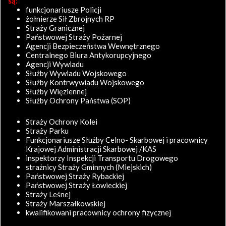
są:
funkcjonariusze Policji
żołnierze Sił Zbrojnych RP
Straży Granicznej
Państwowej Straży Pożarnej
Agencji Bezpieczeństwa Wewnętrznego
Centralnego Biura Antykorupcyjnego
Agencji Wywiadu
Służby Wywiadu Wojskowego
Służby Kontrwywiadu Wojskowego
Służby Więziennej
Służby Ochrony Państwa (SOP)
Straży Ochrony Kolei
Straży Parku
Funkcjonariusze Służby Celno- Skarbowej i pracownicy
Krajowej Administracji Skarbowej /KAS
inspektorzy Inspekcji Transportu Drogowego
strażnicy Straży Gminnych (Miejskich)
Państwowej Straży Rybackiej
Państwowej Straży Łowieckiej
Straży Leśnej
Straży Marszałkowskiej
kwalifikowani pracownicy ochrony fizycznej