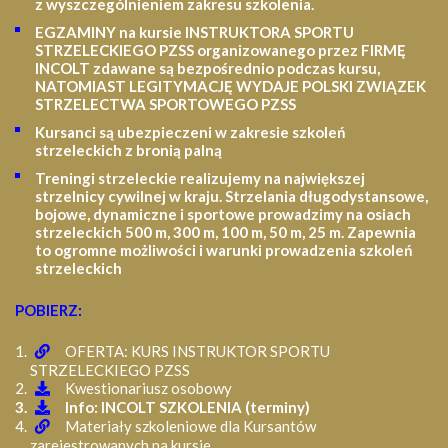
z wyszczególnieniem zakresu szkolenia
.
EGZAMINY na kursie INSTRUKTORA SPORTU
STRZELECKIEGO PZSS organizowanego przez FIRMĘ
INCOLT zdawane są bezpośrednio podczas kursu,
NATOMIAST LEGITYMACJĘ WYDAJE POLSKI ZWIĄZEK
STRZELECTWA SPORTOWEGO PZSS
Kursanci są ubezpieczeni w zakresie szkoleń
strzeleckich z bronią palną
Treningi strzeleckie realizujemy na największej
strzelnicy cywilnej w kraju. Strzelania długodystansowe,
bojowe, dynamiczne i sportowe prowadzimy na osiach
strzeleckich 500 m, 300 m, 100 m, 50 m, 25 m.
Zapewnia
to ogromne możliwości i warunki prowadzenia szkoleń
strzeleckich
POBIERZ:
OFERTA: KURS INSTRUKTOR SPORTU
STRZELECKIEGO PZSS
Kwestionariusz osobowy
Info: INCOLT SZKOLENIA (terminy)
Materiały szkoleniowe dla Kursantów
zarejestrowanych na kursie