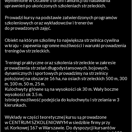
wymienione w Ustawie o broni i amunicji do nadawania
uprawnień po ukończonych szkoleniach strzeleckich.
Prowadzi kursy na podstawie zatwierdzonych programów
szkoleniowych oraz wykładowców i trenerów
do prowadzonych zajęć.
Obiekt na którym szkolimy to największa strzelnica cywilna
w kraju – zapewnia ogromne możliwości i warunki prowadzenia
treningów strzeleckich.
Treningi praktyczne oraz szkolenia strzeleckie w zakresie
prowadzenia strzelań długodystansowych, bojowych,
dynamicznych i sportowych prowadzimy na strzelnicy
położonej na obszarze 16 ha, na osiach strzeleckich 500 m, 300
m, 100 m, 50 m, 25 m.
Kulochwyty główne są na wysokości ok 30 m. Wały boczne
wysokości ok 3.5 m.
Istnieje możliwość podejścia do kulochwytu i strzelania w 3
kierunkach.
Wykłady w części teoretycznej kursu są prowadzone
w CENTRUM SZKOLENIOWYM w siedzibie firmy przy
ul. Korkowej 167 w Warszawie. Do dyspozycji kursantów