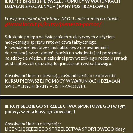
II. Kurs z zakresu
PIERWSZEJ POMOCY W WARUNKACH
DZIAŁAŃ SPECJALNYCH ( RANY POSTRZAŁOWE )
Proszę przeczytać ofertę firmy INCOLT umieszczoną na stronie:
www.incolt.pl/kursy/pierwsza-pomoc/
Szkolenie polega na ćwiczeniach praktycznych z użyciem
medycznego sprzętu ratownictwa taktycznego.
Prowadzone jest przez instruktorów z uprawnieniami
do realizacji w/w szkoleń. Nacisk na szkoleniu jest położony
na zdobycie wiedzy, niezbędnej przy wszelkiego rodzaju ranach
postrzałowych oraz eksplozji materiału wybuchowego.
Absolwenci kursu otrzymają zaświadczenie o ukończeniu:
KURSU PIERWSZEJ POMOCY W WARUNKACH DZIAŁAŃ
SPECJALNYCH (RANY POSTRZAŁOWE).
III. Kurs SĘDZIEGO STRZELECTWA SPORTOWEGO ( w tym
podwyższenia klasy sędziowskiej )
Absolwenci kursu otrzymają:
LICENCJĘ SĘDZIEGO STRZELECTWA SPORTOWEGO klasy