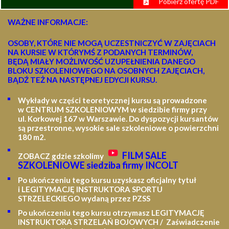
Pobierz ofertę PDF
WAŻNE INFORMACJE:
OSOBY, KTÓRE NIE MOGĄ UCZESTNICZYĆ W ZAJĘCIACH
NA KURSIE W KTÓRYMŚ Z PODANYCH TERMINÓW,
BĘDĄ MIAŁY MOŻLIWOŚĆ UZUPEŁNIENIA DANEGO
BLOKU SZKOLENIOWEGO NA OSOBNYCH ZAJĘCIACH,
BĄDŹ TEŻ NA NASTĘPNEJ EDYCJI KURSU.
Wykłady w części teoretycznej kursu są prowadzone
w CENTRUM SZKOLENIOWYM w siedzibie firmy przy
ul. Korkowej 167 w Warszawie. Do dyspozycji kursantów
są przestronne, wysokie sale szkoleniowe o powierzchni
180 m2.
FILM SALE
ZOBACZ gdzie szkolimy
SZKOLENIOWE siedziba firmy INCOLT
Po ukończeniu tego kursu uzyskasz oficjalny tytuł
i LEGITYMACJĘ
INSTRUKTORA SPORTU
STRZELECKIEGO wydaną przez PZSS
Po ukończeniu tego kursu otrzymasz LEGITYMACJĘ
INSTRUKTORA STRZELAŃ BOJOWYCH / Zaświadczenie