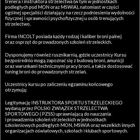
trenera i instruktora strzelectwa (w tym w jednostkach
podległych pod MON oraz MSWiA), natomiast w części
ogólnej specjaliści działający na rzecz podniesienia wydolności
fizycznej i sprawności psychofizycznej u osób trenujących
strzelectwo.
Firma INCOLT posiada każdy rodzaj i kaliber broni palnej
oraz osprzęt do prowadzonych szkoleń strzeleckich.
Dysponujemy również rusznikarnią, gdzie uczestnicy Kursu
bezpośrednio mogą zapoznać się z budową broni, amunicji
oraz warunkami technicznymi pracy broni, a także dostosować
tuning broni do prowadzonych strzelań.
Uczestnicy kursu po zaliczeniu egzaminu końcowego
otrzymują:
Legitymację INSTRUKTORA SPORTU STRZELECKIEGO
wydaną przez POLSKI ZWIĄZEK STRZELECTWA
SPORTOWEGO ( PZSS) uprawniającą do nauczania
i prowadzenia szkoleń strzeleckich w jednostkach
szkoleniowych podległych MON, MSWiA oraz wszelkich innych
organizacjach oświatowych, szkołach i klubach sportowych.