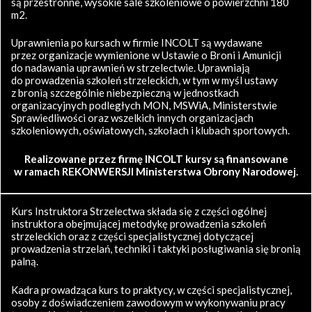
są przestronne, wysokie sale szkoleniowe o powierzchni 180
m2.
Uprawnienia po kursach w firmie INCOLT są wydawane
przez organizacje wymienione w Ustawie o Broni i Amunicji
do nadawania uprawnień w strzelectwie. Uprawniają
do prowadzenia szkoleń strzeleckich, w tym w myśl ustawy
z bronią szczególnie niebezpieczną w jednostkach
organizacyjnych podległych MON, MSWiA, Ministerstwie
Sprawiedliwości oraz wszelkich innych organizacjach
szkoleniowych, oświatowych, szkołach i klubach sportowych.
Realizowane przez firmę INCOLT kursy są finansowane
w ramach REKONWERSJI Ministerstwa Obrony Narodowej.
Kurs Instruktora Strzelectwa składa się z części ogólnej
instruktora obejmującej metodykę prowadzenia szkoleń
strzeleckich oraz z części specjalistycznej dotyczącej
prowadzenia strzelań, techniki i taktyki posługiwania się bronią
palną.
Kadra prowadząca kurs to praktycy, w części specjalistycznej,
osoby z doświadczeniem zawodowym w wykonywaniu pracy