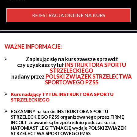
REJESTRACJA ONLINE NA KURS
WAŻNE INFORMACJE:
Zapisując się na kurs zawsze sprawdź
czy uzyskasz tytuł
INSTRUKTORA SPORTU
STRZELECKIEGO
nadany przez
POLSKI ZWIĄZEK STRZELECTWA
SPORTOWEGO PZSS
Kurs nadający TYTUŁ INSTRUKTORA SPORTU
STRZELECKIEGO
EGZAMINY na kursie INSTRUKTORA SPORTU
STRZELECKIEGO PZSS organizowanego przez FIRMĘ
INCOLT zdawane są bezpośrednio podczas kursu,
NATOMIAST LEGITYMACJĘ wydaje POLSKI ZWIĄZEK
STRZELECTWA SPORTOWEGO PZSS