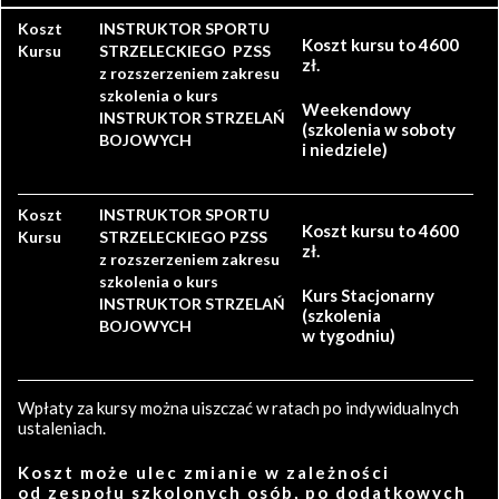
Koszt
INSTRUKTOR SPORTU
Koszt kursu to 4600
Kursu
STRZELECKIEGO PZSS
zł.
z rozszerzeniem zakresu
szkolenia o kurs
Weekendowy
INSTRUKTOR STRZELAŃ
(szkolenia w soboty
BOJOWYCH
i niedziele)
Koszt
INSTRUKTOR SPORTU
Koszt kursu to 4600
Kursu
STRZELECKIEGO PZSS
zł.
z rozszerzeniem zakresu
szkolenia o kurs
Kurs Stacjonarny
INSTRUKTOR STRZELAŃ
(szkolenia
BOJOWYCH
w tygodniu)
Wpłaty za kursy można uiszczać w ratach po indywidualnych
ustaleniach.
Koszt może ulec zmianie w zależności
od zespołu szkolonych osób, po dodatkowych