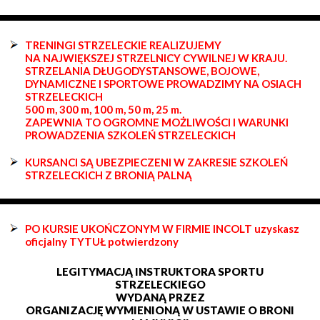
TRENINGI STRZELECKIE REALIZUJEMY
NA NAJWIĘKSZEJ STRZELNICY CYWILNEJ W KRAJU.
STRZELANIA DŁUGODYSTANSOWE, BOJOWE,
DYNAMICZNE I SPORTOWE PROWADZIMY NA OSIACH
STRZELECKICH
500 m, 300 m, 100 m, 50 m, 25 m.
ZAPEWNIA TO OGROMNE MOŻLIWOŚCI I WARUNKI
PROWADZENIA SZKOLEŃ STRZELECKICH
KURSANCI SĄ UBEZPIECZENI W ZAKRESIE SZKOLEŃ
STRZELECKICH Z BRONIĄ PALNĄ
PO KURSIE UKOŃCZONYM W FIRMIE INCOLT uzyskasz
oficjalny TYTUŁ potwierdzony
LEGITYMACJĄ INSTRUKTORA SPORTU
STRZELECKIEGO
WYDANĄ PRZEZ
ORGANIZACJĘ WYMIENIONĄ W USTAWIE O BRONI