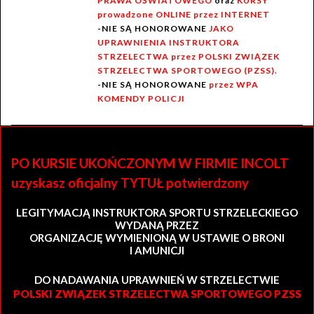
PRAWA OŚWIATOWEGO
oraz
KURSY
prowadzone ONLINE przez INTERNET
-NIE SĄ HONOROWANE
JAKO
UPRAWNIENIA INSTRUKTORA
STRZELECTWA przez POLSKI ZWIĄZEK
STRZELECTWA SPORTOWEGO (PZSS).
-NIE SĄ HONOROWANE
przez WPA
KOMENDY POLICJI
PO KURSIE UKOŃCZONYM W FIRMIE INCOLT
uzyskasz oficjalny TYTUŁ potwierdzony
LEGITYMACJĄ INSTRUKTORA SPORTU STRZELECKIEGO
WYDANĄ PRZEZ
ORGANIZACJĘ WYMIENIONĄ W USTAWIE O BRONI
I AMUNICJI
DO NADAWANIA UPRAWNIEŃ W STRZELECTWIE
POLSKI ZWIĄZEK STRZELECTWA SPORTOWEGO PZSS