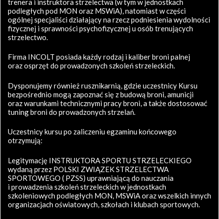
trenera i instruktora strzelectwa (w tym w jednostkach
podległych pod MON oraz MSWiA), natomiast w części
ogólnej specjaliści działający na rzecz podniesienia wydolności
fizycznej i sprawności psychofizycznej u osób trenujących
strzelectwo.
Firma INCOLT posiada każdy rodzaj i kaliber broni palnej
oraz osprzęt do prowadzonych szkoleń strzeleckich.
Dysponujemy również rusznikarnią, gdzie uczestnicy Kursu
bezpośrednio mogą zapoznać się z budową broni, amunicji
oraz warunkami technicznymi pracy broni, a także dostosować
tuning broni do prowadzonych strzelań.
Uczestnicy kursu po zaliczeniu egzaminu końcowego
otrzymują:
Legitymację INSTRUKTORA SPORTU STRZELECKIEGO
wydaną przez POLSKI ZWIĄZEK STRZELECTWA
SPORTOWEGO ( PZSS) uprawniającą do nauczania
i prowadzenia szkoleń strzeleckich w jednostkach
szkoleniowych podległych MON, MSWiA oraz wszelkich innych
organizacjach oświatowych, szkołach i klubach sportowych.