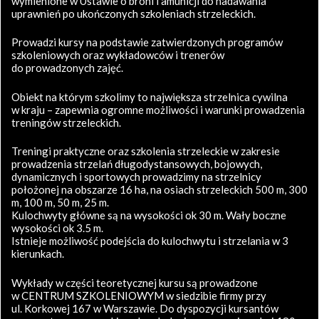
wymienione w Ustawie o broni i amunicji do nadawania
uprawnień po ukończonych szkoleniach strzeleckich.
Prowadzi kursy na podstawie zatwierdzonych programów
szkoleniowych oraz wykładowców i trenerów
do prowadzonych zajęć.
Obiekt na którym szkolimy to największa strzelnica cywilna
w kraju – zapewnia ogromne możliwości i warunki prowadzenia
treningów strzeleckich.
Treningi praktyczne oraz szkolenia strzeleckie w zakresie
prowadzenia strzelań długodystansowych, bojowych,
dynamicznych i sportowych prowadzimy na strzelnicy
położonej na obszarze 16 ha, na osiach strzeleckich 500 m, 300
m, 100 m, 50 m, 25 m.
Kulochwyty główne są na wysokości ok 30 m. Wały boczne
wysokości ok 3.5 m.
Istnieje możliwość podejścia do kulochwytu i strzelania w 3
kierunkach.
Wykłady w części teoretycznej kursu są prowadzone
w CENTRUM SZKOLENIOWYM w siedzibie firmy przy
ul. Korkowej 167 w Warszawie. Do dyspozycji kursantów