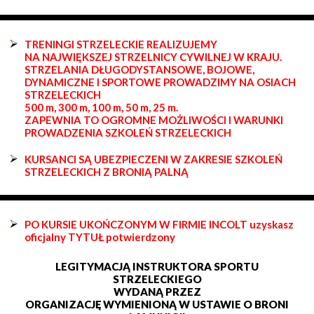
TRENINGI STRZELECKIE REALIZUJEMY
NA NAJWIĘKSZEJ STRZELNICY CYWILNEJ W KRAJU.
STRZELANIA DŁUGODYSTANSOWE, BOJOWE,
DYNAMICZNE I SPORTOWE PROWADZIMY NA OSIACH
STRZELECKICH
500 m, 300 m, 100 m, 50 m, 25 m.
ZAPEWNIA TO OGROMNE MOŻLIWOŚCI I WARUNKI
PROWADZENIA SZKOLEŃ STRZELECKICH
KURSANCI SĄ UBEZPIECZENI W ZAKRESIE SZKOLEŃ
STRZELECKICH Z BRONIĄ PALNĄ
PO KURSIE UKOŃCZONYM W FIRMIE INCOLT uzyskasz
oficjalny TYTUŁ potwierdzony
LEGITYMACJĄ INSTRUKTORA SPORTU
STRZELECKIEGO
WYDANĄ PRZEZ
ORGANIZACJĘ WYMIENIONĄ W USTAWIE O BRONI