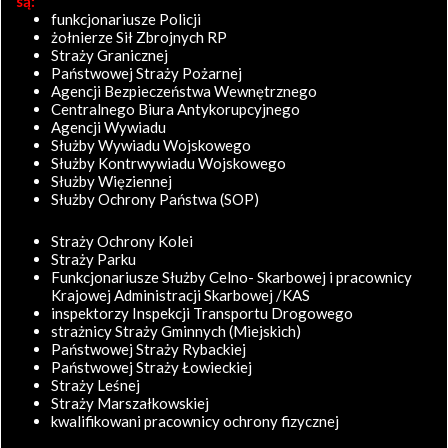
są:
funkcjonariusze Policji
żołnierze Sił Zbrojnych RP
Straży Granicznej
Państwowej Straży Pożarnej
Agencji Bezpieczeństwa Wewnętrznego
Centralnego Biura Antykorupcyjnego
Agencji Wywiadu
Służby Wywiadu Wojskowego
Służby Kontrwywiadu Wojskowego
Służby Więziennej
Służby Ochrony Państwa (SOP)
Straży Ochrony Kolei
Straży Parku
Funkcjonariusze Służby Celno- Skarbowej i pracownicy
Krajowej Administracji Skarbowej /KAS
inspektorzy Inspekcji Transportu Drogowego
strażnicy Straży Gminnych (Miejskich)
Państwowej Straży Rybackiej
Państwowej Straży Łowieckiej
Straży Leśnej
Straży Marszałkowskiej
kwalifikowani pracownicy ochrony fizycznej