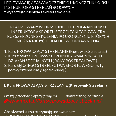
LEGITYMACJĘ / ZAŚWIADCZENIE O UKOŃCZENIU KURSU
INSTRUKTORA STRZELAŃ BOJOWYCH
z wyszczególnieniem zakresu szkolenia.
REALIZOWANY W FIRMIE INCOLT PROGRAM KURSU
INSTRUKTORA SPORTU STRZELECKIEGO ZAWIERA
ROZSZERZONE SZKOLENIA PO UKOŃCZENIU KTÓRYCH
MOŻNA NABYĆ DODATKOWE UPRAWNIENIA
Kurs PROWADZĄCY STRZELANIE (Kierownik Strzelania)
Kurs z zakresu PIERWSZEJ POMOCY w WARUNKACH
DZIAŁAŃ SPECJALNYCH ( RANY POSTRZAŁOWE )
Kurs SĘDZIEGO STRZELECTWA SPORTOWEGO ( w tym
podwyższenia klasy sędziowskiej )
I. Kurs
PROWADZĄCY STRZELANIE (Kierownik Strzelania)
Proszę przeczytać ofertę firmy INCOLT umieszczoną na stronie:
www.incolt.pl/kursy/prowadzacy-strzelanie/
Absolwenci kursu otrzymają uprawnienie: