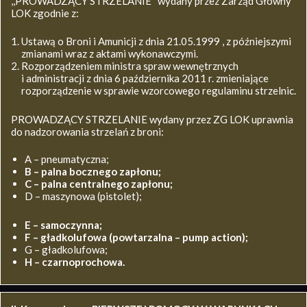
,,PROWADZĄCY STRZELANIE’’ wydany przez Zarząd Główny
LOK zgodnie z:
Ustawą o Broni i Amunicji z dnia 21.05.1999 , z późniejszymi
zmianami wraz z aktami wykonawczymi.
Rozporządzeniem ministra spraw wewnętrznych
i administracji z dnia 6 października 2011 r. zmieniające
rozporządzenie w sprawie wzorcowego regulaminu strzelnic.
PROWADZĄCY STRZELANIE wydany przez ZG LOK uprawnia
do nadzorowania strzelań z broni:
A – pneumatyczna;
B – palna bocznego zapłonu;
C – palna centralnego zapłonu;
D – maszynowa (pistolet);
E – samoczynna;
F – gładkolufowa (powtarzalna – pump action);
G – gładkolufowa;
H – czarnoprochowa.