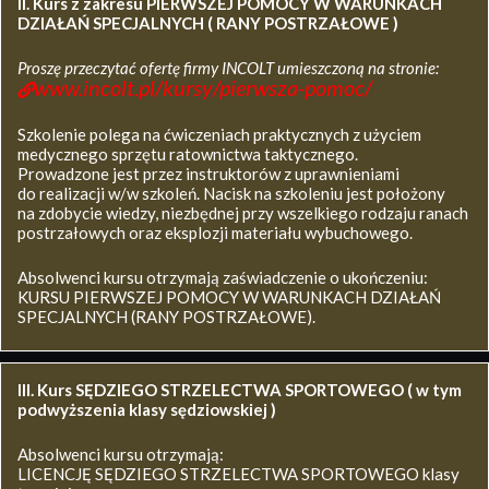
II. Kurs z zakresu
PIERWSZEJ POMOCY W WARUNKACH
DZIAŁAŃ SPECJALNYCH ( RANY POSTRZAŁOWE )
Proszę przeczytać ofertę firmy INCOLT umieszczoną na stronie:
www.incolt.pl/kursy/pierwsza-pomoc/
Szkolenie polega na ćwiczeniach praktycznych z użyciem
medycznego sprzętu ratownictwa taktycznego.
Prowadzone jest przez instruktorów z uprawnieniami
do realizacji w/w szkoleń. Nacisk na szkoleniu jest położony
na zdobycie wiedzy, niezbędnej przy wszelkiego rodzaju ranach
postrzałowych oraz eksplozji materiału wybuchowego.
Absolwenci kursu otrzymają zaświadczenie o ukończeniu:
KURSU PIERWSZEJ POMOCY W WARUNKACH DZIAŁAŃ
SPECJALNYCH (RANY POSTRZAŁOWE).
III. Kurs SĘDZIEGO STRZELECTWA SPORTOWEGO ( w tym
podwyższenia klasy sędziowskiej )
Absolwenci kursu otrzymają:
LICENCJĘ SĘDZIEGO STRZELECTWA SPORTOWEGO klasy