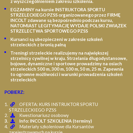
z wyszczególnieniem zakresu szkolenia
.
EGZAMINY na kursie INSTRUKTORA SPORTU
STRZELECKIEGO PZSS organizowanego przez FIRMĘ
INCOLT zdawane są bezpośrednio podczas kursu,
NATOMIAST LEGITYMACJĘ WYDAJE POLSKI ZWIĄZEK
STRZELECTWA SPORTOWEGO PZSS
Kursanci są ubezpieczeni w zakresie szkoleń
strzeleckich z bronią palną
Treningi strzeleckie realizujemy na największej
strzelnicy cywilnej w kraju. Strzelania długodystansowe,
bojowe, dynamiczne i sportowe prowadzimy na osiach
strzeleckich 500 m, 300 m, 100 m, 50 m, 25 m.
Zapewnia
to ogromne możliwości i warunki prowadzenia szkoleń
strzeleckich
POBIERZ:
OFERTA: KURS INSTRUKTOR SPORTU
STRZELECKIEGO PZSS
Kwestionariusz osobowy
Info: INCOLT SZKOLENIA (terminy)
Materiały szkoleniowe dla Kursantów
zarejestrowanych na kursie