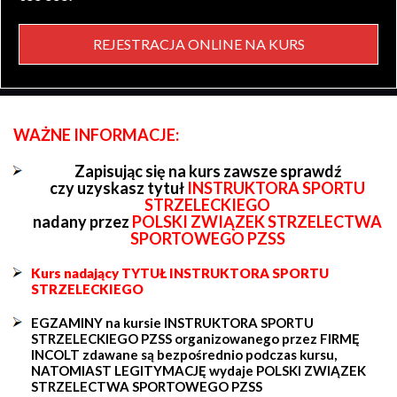
REJESTRACJA ONLINE NA KURS
WAŻNE INFORMACJE:
Zapisując się na kurs zawsze sprawdź
czy uzyskasz tytuł
INSTRUKTORA SPORTU
STRZELECKIEGO
nadany przez
POLSKI ZWIĄZEK STRZELECTWA
SPORTOWEGO PZSS
Kurs nadający TYTUŁ INSTRUKTORA SPORTU
STRZELECKIEGO
EGZAMINY na kursie INSTRUKTORA SPORTU
STRZELECKIEGO PZSS organizowanego przez FIRMĘ
INCOLT zdawane są bezpośrednio podczas kursu,
NATOMIAST LEGITYMACJĘ wydaje POLSKI ZWIĄZEK
STRZELECTWA SPORTOWEGO PZSS