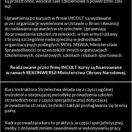
są przestronne, wysokie sale szkoleniowe o powierzchni 180
m2.
Uprawnienia po kursach w firmie INCOLT są wydawane
przez organizacje wymienione w Ustawie o Broni i Amunicji
do nadawania uprawnień w strzelectwie. Uprawniają
do prowadzenia szkoleń strzeleckich, w tym w myśl ustawy
z bronią szczególnie niebezpieczną w jednostkach
organizacyjnych podległych MON, MSWiA, Ministerstwie
Sprawiedliwości oraz wszelkich innych organizacjach
szkoleniowych, oświatowych, szkołach i klubach sportowych.
Realizowane przez firmę INCOLT kursy są finansowane
w ramach REKONWERSJI Ministerstwa Obrony Narodowej.
Kurs Instruktora Strzelectwa składa się z części ogólnej
instruktora obejmującej metodykę prowadzenia szkoleń
strzeleckich oraz z części specjalistycznej dotyczącej
prowadzenia strzelań, techniki i taktyki posługiwania się bronią
palną.
Kadra prowadząca kurs to praktycy, w części specjalistycznej,
osoby z doświadczeniem zawodowym w wykonywaniu pracy