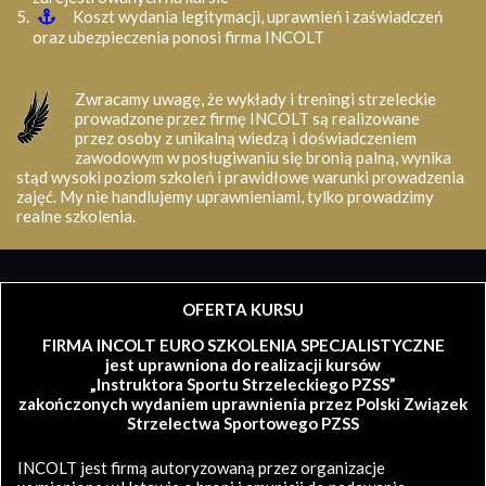
Koszt wydania legitymacji, uprawnień i zaświadczeń
oraz ubezpieczenia ponosi firma INCOLT
Zwracamy uwagę, że wykłady i treningi strzeleckie
prowadzone przez firmę INCOLT są realizowane
przez osoby z unikalną wiedzą i doświadczeniem
zawodowym w posługiwaniu się bronią palną, wynika
stąd wysoki poziom szkoleń i prawidłowe warunki prowadzenia
zajęć. My nie handlujemy uprawnieniami, tylko prowadzimy
realne szkolenia.
OFERTA KURSU
FIRMA INCOLT EURO SZKOLENIA SPECJALISTYCZNE
jest uprawniona do realizacji kursów
„Instruktora Sportu Strzeleckiego PZSS”
zakończonych wydaniem uprawnienia przez Polski Związek
Strzelectwa Sportowego PZSS
INCOLT jest firmą autoryzowaną przez organizacje