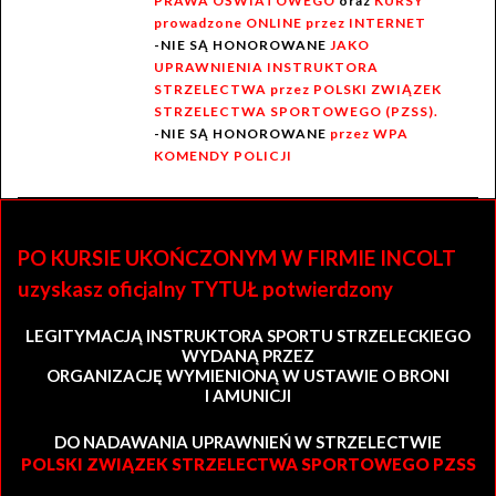
PRAWA OŚWIATOWEGO
oraz
KURSY
prowadzone ONLINE przez INTERNET
-NIE SĄ HONOROWANE
JAKO
UPRAWNIENIA INSTRUKTORA
STRZELECTWA przez POLSKI ZWIĄZEK
STRZELECTWA SPORTOWEGO (PZSS).
-NIE SĄ HONOROWANE
przez WPA
KOMENDY POLICJI
PO KURSIE UKOŃCZONYM W FIRMIE INCOLT
uzyskasz oficjalny TYTUŁ potwierdzony
LEGITYMACJĄ INSTRUKTORA SPORTU STRZELECKIEGO
WYDANĄ PRZEZ
ORGANIZACJĘ WYMIENIONĄ W USTAWIE O BRONI
I AMUNICJI
DO NADAWANIA UPRAWNIEŃ W STRZELECTWIE
POLSKI ZWIĄZEK STRZELECTWA SPORTOWEGO PZSS