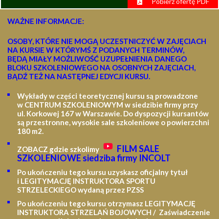
Pobierz ofertę PDF
WAŻNE INFORMACJE:
OSOBY, KTÓRE NIE MOGĄ UCZESTNICZYĆ W ZAJĘCIACH
NA KURSIE W KTÓRYMŚ Z PODANYCH TERMINÓW,
BĘDĄ MIAŁY MOŻLIWOŚĆ UZUPEŁNIENIA DANEGO
BLOKU SZKOLENIOWEGO NA OSOBNYCH ZAJĘCIACH,
BĄDŹ TEŻ NA NASTĘPNEJ EDYCJI KURSU.
Wykłady w części teoretycznej kursu są prowadzone
w CENTRUM SZKOLENIOWYM w siedzibie firmy przy
ul. Korkowej 167 w Warszawie. Do dyspozycji kursantów
są przestronne, wysokie sale szkoleniowe o powierzchni
180 m2.
FILM SALE
ZOBACZ gdzie szkolimy
SZKOLENIOWE siedziba firmy INCOLT
Po ukończeniu tego kursu uzyskasz oficjalny tytuł
i LEGITYMACJĘ
INSTRUKTORA SPORTU
STRZELECKIEGO wydaną przez PZSS
Po ukończeniu tego kursu otrzymasz LEGITYMACJĘ
INSTRUKTORA STRZELAŃ BOJOWYCH / Zaświadczenie