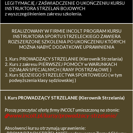
LEGITYMACJĘ / ZAŚWIADCZENIE O UKOŃCZENIU KURSU
INSTRUKTORA STRZELAŃ BOJOWYCH
z wyszczególnieniem zakresu szkolenia.
REALIZOWANY W FIRMIE INCOLT PROGRAM KURSU
INSTRUKTORA SPORTU STRZELECKIEGO ZAWIERA
ROZSZERZONE SZKOLENIA PO UKOŃCZENIU KTÓRYCH
MOŻNA NABYĆ DODATKOWE UPRAWNIENIA
Kurs PROWADZĄCY STRZELANIE (Kierownik Strzelania)
Kurs z zakresu PIERWSZEJ POMOCY w WARUNKACH
DZIAŁAŃ SPECJALNYCH ( RANY POSTRZAŁOWE )
Kurs SĘDZIEGO STRZELECTWA SPORTOWEGO ( w tym
podwyższenia klasy sędziowskiej )
I. Kurs
PROWADZĄCY STRZELANIE (Kierownik Strzelania)
Proszę przeczytać ofertę firmy INCOLT umieszczoną na stronie:
www.incolt.pl/kursy/prowadzacy-strzelanie/
Absolwenci kursu otrzymają uprawnienie: