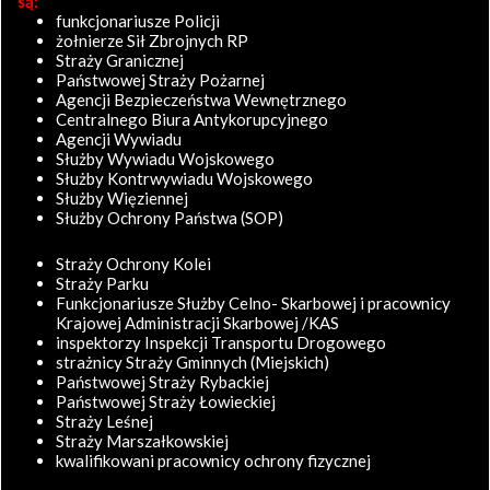
są:
funkcjonariusze Policji
żołnierze Sił Zbrojnych RP
Straży Granicznej
Państwowej Straży Pożarnej
Agencji Bezpieczeństwa Wewnętrznego
Centralnego Biura Antykorupcyjnego
Agencji Wywiadu
Służby Wywiadu Wojskowego
Służby Kontrwywiadu Wojskowego
Służby Więziennej
Służby Ochrony Państwa (SOP)
Straży Ochrony Kolei
Straży Parku
Funkcjonariusze Służby Celno- Skarbowej i pracownicy
Krajowej Administracji Skarbowej /KAS
inspektorzy Inspekcji Transportu Drogowego
strażnicy Straży Gminnych (Miejskich)
Państwowej Straży Rybackiej
Państwowej Straży Łowieckiej
Straży Leśnej
Straży Marszałkowskiej
kwalifikowani pracownicy ochrony fizycznej