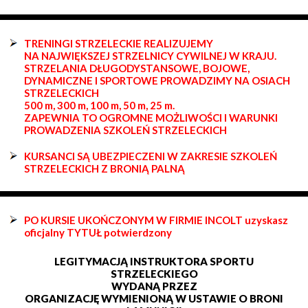
TRENINGI STRZELECKIE REALIZUJEMY
NA NAJWIĘKSZEJ STRZELNICY CYWILNEJ W KRAJU.
STRZELANIA DŁUGODYSTANSOWE, BOJOWE,
DYNAMICZNE I SPORTOWE PROWADZIMY NA OSIACH
STRZELECKICH
500 m, 300 m, 100 m, 50 m, 25 m.
ZAPEWNIA TO OGROMNE MOŻLIWOŚCI I WARUNKI
PROWADZENIA SZKOLEŃ STRZELECKICH
KURSANCI SĄ UBEZPIECZENI W ZAKRESIE SZKOLEŃ
STRZELECKICH Z BRONIĄ PALNĄ
PO KURSIE UKOŃCZONYM W FIRMIE INCOLT uzyskasz
oficjalny TYTUŁ potwierdzony
LEGITYMACJĄ INSTRUKTORA SPORTU
STRZELECKIEGO
WYDANĄ PRZEZ
ORGANIZACJĘ WYMIENIONĄ W USTAWIE O BRONI