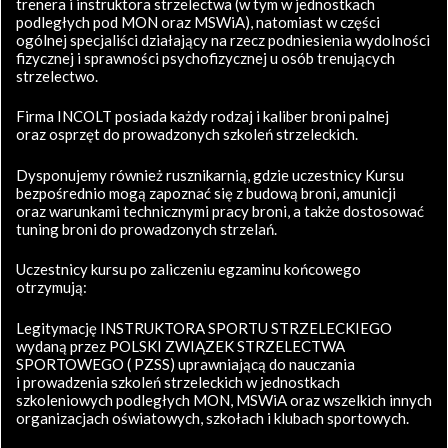
trenera i instruktora strzelectwa (w tym w jednostkach
podległych pod MON oraz MSWiA), natomiast w części
ogólnej specjaliści działający na rzecz podniesienia wydolności
fizycznej i sprawności psychofizycznej u osób trenujących
strzelectwo.
Firma INCOLT posiada każdy rodzaj i kaliber broni palnej
oraz osprzęt do prowadzonych szkoleń strzeleckich.
Dysponujemy również rusznikarnią, gdzie uczestnicy Kursu
bezpośrednio mogą zapoznać się z budową broni, amunicji
oraz warunkami technicznymi pracy broni, a także dostosować
tuning broni do prowadzonych strzelań.
Uczestnicy kursu po zaliczeniu egzaminu końcowego
otrzymują:
Legitymację INSTRUKTORA SPORTU STRZELECKIEGO
wydaną przez POLSKI ZWIĄZEK STRZELECTWA
SPORTOWEGO ( PZSS) uprawniającą do nauczania
i prowadzenia szkoleń strzeleckich w jednostkach
szkoleniowych podległych MON, MSWiA oraz wszelkich innych
organizacjach oświatowych, szkołach i klubach sportowych.