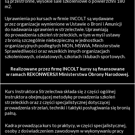
są przestronne, wysokie sale szkoleniowe o powierzchni 180
m2.
Uprawnienia po kursach w firmie INCOLT są wydawane
przez organizacje wymienione w Ustawie o Broni i Amunicji
do nadawania uprawnień w strzelectwie. Uprawniają
do prowadzenia szkoleń strzeleckich, w tym w myśl ustawy
z bronią szczególnie niebezpieczną w jednostkach
organizacyjnych podległych MON, MSWiA, Ministerstwie
Sprawiedliwości oraz wszelkich innych organizacjach
szkoleniowych, oświatowych, szkołach i klubach sportowych.
Realizowane przez firmę INCOLT kursy są finansowane
w ramach REKONWERSJI Ministerstwa Obrony Narodowej.
Kurs Instruktora Strzelectwa składa się z części ogólnej
instruktora obejmującej metodykę prowadzenia szkoleń
strzeleckich oraz z części specjalistycznej dotyczącej
prowadzenia strzelań, techniki i taktyki posługiwania się bronią
palną.
Kadra prowadząca kurs to praktycy, w części specjalistycznej,
osoby z doświadczeniem zawodowym w wykonywaniu pracy