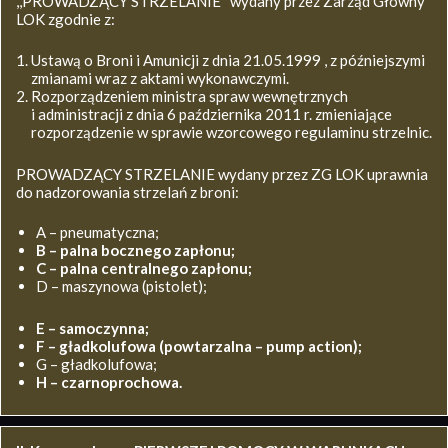
,,PROWADZĄCY STRZELANIE’’ wydany przez Zarząd Główny
LOK zgodnie z:
Ustawą o Broni i Amunicji z dnia 21.05.1999 , z późniejszymi
zmianami wraz z aktami wykonawczymi.
Rozporządzeniem ministra spraw wewnętrznych
i administracji z dnia 6 października 2011 r. zmieniające
rozporządzenie w sprawie wzorcowego regulaminu strzelnic.
PROWADZĄCY STRZELANIE wydany przez ZG LOK uprawnia
do nadzorowania strzelań z broni:
A – pneumatyczna;
B – palna bocznego zapłonu;
C – palna centralnego zapłonu;
D – maszynowa (pistolet);
E – samoczynna;
F – gładkolufowa (powtarzalna – pump action);
G – gładkolufowa;
H – czarnoprochowa.