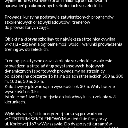
wymienione w Ustawie o broni i amunicji do nadawania
uprawnień po ukończonych szkoleniach strzeleckich.
Prowadzi kursy na podstawie zatwierdzonych programów
szkoleniowych oraz wykładowców i trenerów
do prowadzonych zajęć.
Obiekt na którym szkolimy to największa strzelnica cywilna
w kraju – zapewnia ogromne możliwości i warunki prowadzenia
treningów strzeleckich.
Treningi praktyczne oraz szkolenia strzeleckie w zakresie
prowadzenia strzelań długodystansowych, bojowych,
dynamicznych i sportowych prowadzimy na strzelnicy
położonej na obszarze 16 ha, na osiach strzeleckich 500 m, 300
m, 100 m, 50 m, 25 m.
Kulochwyty główne są na wysokości ok 30 m. Wały boczne
wysokości ok 3.5 m.
Istnieje możliwość podejścia do kulochwytu i strzelania w 3
kierunkach.
Wykłady w części teoretycznej kursu są prowadzone
w CENTRUM SZKOLENIOWYM w siedzibie firmy przy
ul. Korkowej 167 w Warszawie. Do dyspozycji kursantów