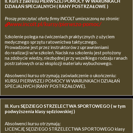
II. Kurs z zakresu
PIERWSZEJ POMOCY W WARUNKACH
DZIAŁAŃ SPECJALNYCH ( RANY POSTRZAŁOWE )
Proszę przeczytać ofertę firmy INCOLT umieszczoną na stronie:
www.incolt.pl/kursy/pierwsza-pomoc/
Szkolenie polega na ćwiczeniach praktycznych z użyciem
medycznego sprzętu ratownictwa taktycznego.
Prowadzone jest przez instruktorów z uprawnieniami
do realizacji w/w szkoleń. Nacisk na szkoleniu jest położony
na zdobycie wiedzy, niezbędnej przy wszelkiego rodzaju ranach
postrzałowych oraz eksplozji materiału wybuchowego.
Absolwenci kursu otrzymają zaświadczenie o ukończeniu:
KURSU PIERWSZEJ POMOCY W WARUNKACH DZIAŁAŃ
SPECJALNYCH (RANY POSTRZAŁOWE).
III. Kurs SĘDZIEGO STRZELECTWA SPORTOWEGO ( w tym
podwyższenia klasy sędziowskiej )
Absolwenci kursu otrzymają:
LICENCJĘ SĘDZIEGO STRZELECTWA SPORTOWEGO klasy