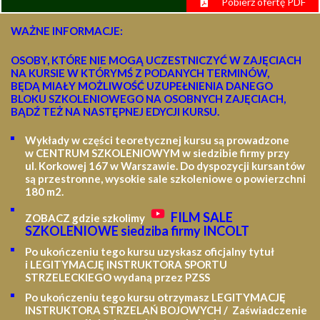
Pobierz ofertę PDF
WAŻNE INFORMACJE:
OSOBY, KTÓRE NIE MOGĄ UCZESTNICZYĆ W ZAJĘCIACH
NA KURSIE W KTÓRYMŚ Z PODANYCH TERMINÓW,
BĘDĄ MIAŁY MOŻLIWOŚĆ UZUPEŁNIENIA DANEGO
BLOKU SZKOLENIOWEGO NA OSOBNYCH ZAJĘCIACH,
BĄDŹ TEŻ NA NASTĘPNEJ EDYCJI KURSU.
Wykłady w części teoretycznej kursu są prowadzone
w CENTRUM SZKOLENIOWYM w siedzibie firmy przy
ul. Korkowej 167 w Warszawie. Do dyspozycji kursantów
są przestronne, wysokie sale szkoleniowe o powierzchni
180 m2.
FILM SALE
ZOBACZ gdzie szkolimy
SZKOLENIOWE siedziba firmy INCOLT
Po ukończeniu tego kursu uzyskasz oficjalny tytuł
i LEGITYMACJĘ
INSTRUKTORA SPORTU
STRZELECKIEGO wydaną przez PZSS
Po ukończeniu tego kursu otrzymasz LEGITYMACJĘ
INSTRUKTORA STRZELAŃ BOJOWYCH / Zaświadczenie