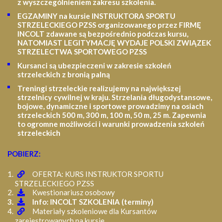
z wyszczególnieniem zakresu szkolenia
.
EGZAMINY na kursie INSTRUKTORA SPORTU
STRZELECKIEGO PZSS organizowanego przez FIRMĘ
INCOLT zdawane są bezpośrednio podczas kursu,
NATOMIAST LEGITYMACJĘ WYDAJE POLSKI ZWIĄZEK
STRZELECTWA SPORTOWEGO PZSS
Kursanci są ubezpieczeni w zakresie szkoleń
strzeleckich z bronią palną
Treningi strzeleckie realizujemy na największej
strzelnicy cywilnej w kraju. Strzelania długodystansowe,
bojowe, dynamiczne i sportowe prowadzimy na osiach
strzeleckich 500 m, 300 m, 100 m, 50 m, 25 m.
Zapewnia
to ogromne możliwości i warunki prowadzenia szkoleń
strzeleckich
POBIERZ:
OFERTA: KURS INSTRUKTOR SPORTU
STRZELECKIEGO PZSS
Kwestionariusz osobowy
Info: INCOLT SZKOLENIA (terminy)
Materiały szkoleniowe dla Kursantów
zarejestrowanych na kursie