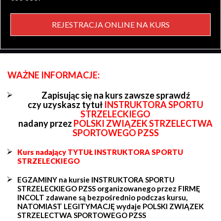
REJESTRACJA ONLINE NA KURS
WAŻNE INFORMACJE:
Zapisując się na kurs zawsze sprawdź
czy uzyskasz tytuł
INSTRUKTORA SPORTU
STRZELECKIEGO
nadany przez
POLSKI ZWIĄZEK STRZELECTWA
SPORTOWEGO PZSS
Kurs nadający TYTUŁ INSTRUKTORA SPORTU
STRZELECKIEGO
EGZAMINY na kursie INSTRUKTORA SPORTU
STRZELECKIEGO PZSS organizowanego przez FIRMĘ
INCOLT zdawane są bezpośrednio podczas kursu,
NATOMIAST LEGITYMACJĘ wydaje POLSKI ZWIĄZEK
STRZELECTWA SPORTOWEGO PZSS