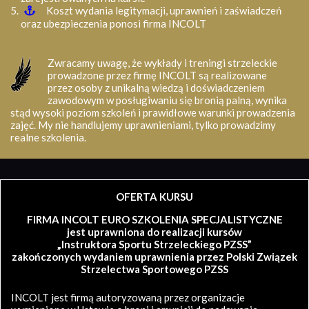
Koszt wydania legitymacji, uprawnień i zaświadczeń
oraz ubezpieczenia ponosi firma INCOLT
Zwracamy uwagę, że wykłady i treningi strzeleckie
prowadzone przez firmę INCOLT są realizowane
przez osoby z unikalną wiedzą i doświadczeniem
zawodowym w posługiwaniu się bronią palną, wynika
stąd wysoki poziom szkoleń i prawidłowe warunki prowadzenia
zajęć. My nie handlujemy uprawnieniami, tylko prowadzimy
realne szkolenia.
OFERTA KURSU
FIRMA INCOLT EURO SZKOLENIA SPECJALISTYCZNE
jest uprawniona do realizacji kursów
„Instruktora Sportu Strzeleckiego PZSS”
zakończonych wydaniem uprawnienia przez Polski Związek
Strzelectwa Sportowego PZSS
INCOLT jest firmą autoryzowaną przez organizacje