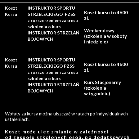
Koszt
INSTRUKTOR SPORTU
Koszt kursu to 4600
Kursu
STRZELECKIEGO PZSS
zł.
z rozszerzeniem zakresu
szkolenia o kurs
Weekendowy
INSTRUKTOR STRZELAŃ
(szkolenia w soboty
BOJOWYCH
i niedziele)
Koszt
INSTRUKTOR SPORTU
Koszt kursu to 4600
Kursu
STRZELECKIEGO PZSS
zł.
z rozszerzeniem zakresu
szkolenia o kurs
Kurs Stacjonarny
INSTRUKTOR STRZELAŃ
(szkolenia
BOJOWYCH
w tygodniu)
Wpłaty za kursy można uiszczać w ratach po indywidualnych
ustaleniach.
Koszt może ulec zmianie w zależności
od zespołu szkolonych osób, po dodatkowych