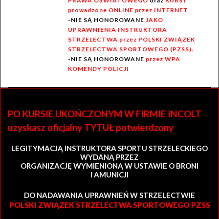
PRAWA OŚWIATOWEGO
oraz
KURSY
prowadzone ONLINE przez INTERNET
-NIE SĄ HONOROWANE
JAKO
UPRAWNIENIA INSTRUKTORA
STRZELECTWA przez POLSKI ZWIĄZEK
STRZELECTWA SPORTOWEGO (PZSS).
-NIE SĄ HONOROWANE
przez WPA
KOMENDY POLICJI
PO KURSIE UKOŃCZONYM W FIRMIE INCOLT
uzyskasz oficjalny TYTUŁ potwierdzony
LEGITYMACJĄ INSTRUKTORA SPORTU STRZELECKIEGO
WYDANĄ PRZEZ
ORGANIZACJĘ WYMIENIONĄ W USTAWIE O BRONI
I AMUNICJI
DO NADAWANIA UPRAWNIEŃ W STRZELECTWIE
POLSKI ZWIĄZEK STRZELECTWA SPORTOWEGO PZSS