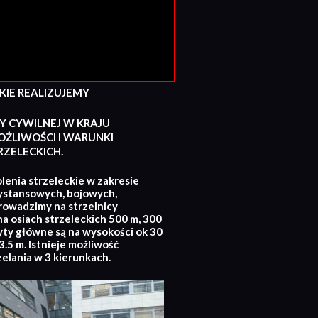
E REALIZUJEMY
Y CYWILNEJ W KRAJU
ŻLIWOŚCI I WARUNKI
ZELECKICH.
lenia strzeleckie w zakresie
ystansowych, bojowych,
rowadzimy na strzelnicy
na osiach strzeleckich 500 m, 300
yty główne są na wysokości ok 30
.5 m. Istnieje możliwość
zelania w 3 kierunkach.