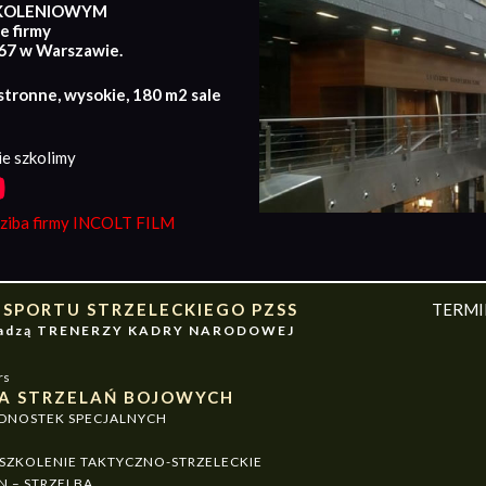
KOLENIOWYM
e firmy
167 w Warszawie.
stronne, wysokie, 180 m2 sale
e szkolimy
iba firmy INCOLT FILM
 SPORTU STRZELECKIEGO PZSS
TERM
owadzą TRENERZY KADRY NARODOWEJ
rs
A STRZELAŃ BOJOWYCH
EDNOSTEK SPECJALNYCH
ZKOLENIE TAKTYCZNO-STRZELECKIE
N – STRZELBA