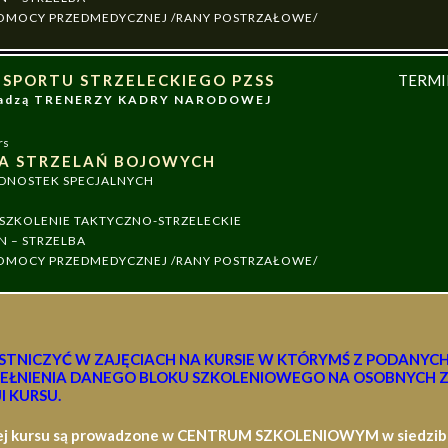
 POMOCY PRZEDMEDYCZNEJ /RANY POSTRZAŁOWE/
 SPORTU STRZELECKIEGO PZSS
TERM
owadzą TRENERZY KADRY NARODOWEJ
rs
A STRZELAŃ BOJOWYCH
EDNOSTEK SPECJALNYCH
ZKOLENIE TAKTYCZNO-STRZELECKIE
N – STRZELBA
 POMOCY PRZEDMEDYCZNEJ /RANY POSTRZAŁOWE/
STNICZYĆ W ZAJĘCIACH NA KURSIE W KTÓRYMŚ Z PODANYC
EŁNIENIA DANEGO BLOKU SZKOLENIOWEGO NA OSOBNYCH Z
I KURSU.
ej kursu są prowadzone w CENTRUM SZKOLENIOWYM w siedzibie 