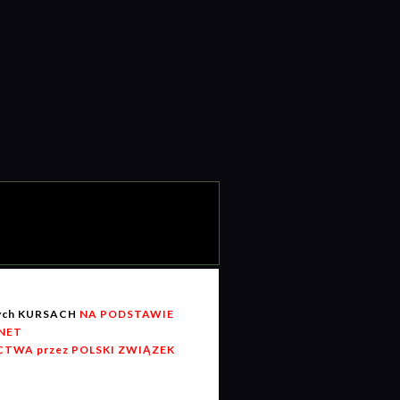
wych KURSACH
NA PODSTAWIE
RNET
TWA przez POLSKI ZWIĄZEK