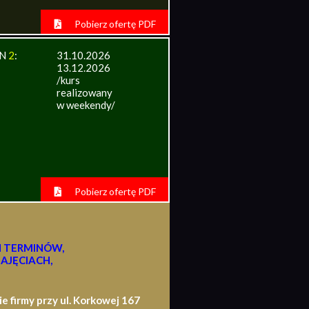
Pobierz ofertę PDF
IN
2
:
31.10.2026
13.12.2026
/kurs
realizowany
w weekendy/
Pobierz ofertę PDF
H TERMINÓW,
AJĘCIACH,
firmy przy ul. Korkowej 167