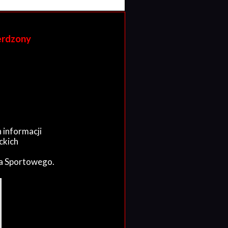
erdzony
 informacji
ckich
wa Sportowego.