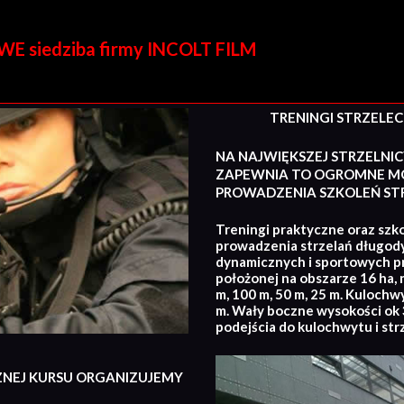
E siedziba firmy INCOLT FILM
TRENINGI STRZELECKI
NA NAJWIĘKSZEJ STRZELNIC
ZAPEWNIA TO OGROMNE MO
PROWADZENIA SZKOLEŃ STR
Treningi praktyczne oraz szko
prowadzenia strzelań długod
dynamicznych i sportowych p
położonej na obszarze 16 ha, 
m, 100 m, 50 m, 25 m. Kulochw
m. Wały boczne wysokości ok 3
podejścia do kulochwytu i str
ZNEJ KURSU ORGANIZUJEMY