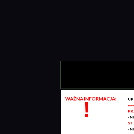
WAŻNA INFORMACJA:
UP
!
wy
PR
-N
ST
-N