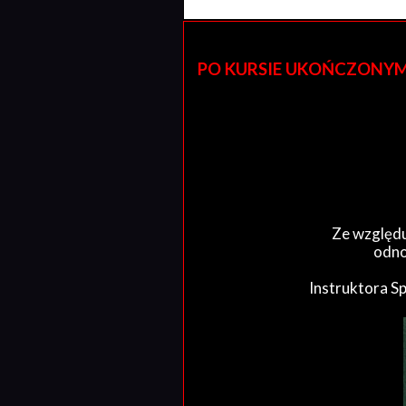
PO KURSIE UKOŃCZONYM W 
Ze względu
odno
Instruktora S