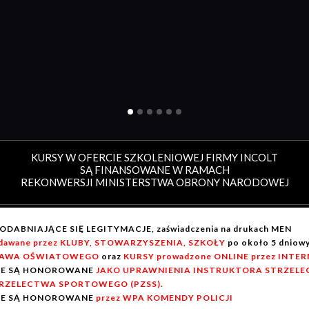
KURSY W OFERCIE SZKOLENIOWEJ FIRMY INCOLT
SĄ FINANSOWANE W RAMACH
REKONWERSJI MINISTERSTWA OBRONY NARODOWEJ
ODABNIAJĄCE SIĘ LEGITYMACJE, zaświadczenia na drukach MEN
dawane przez KLUBY, STOWARZYSZENIA, SZKOŁY
po około 5 dnio
AWA OŚWIATOWEGO
oraz
KURSY prowadzone ONLINE przez INTE
IE SĄ HONOROWANE
JAKO UPRAWNIENIA INSTRUKTORA STRZELEC
RZELECTWA SPORTOWEGO (PZSS).
IE SĄ HONOROWANE
przez WPA KOMENDY POLICJI