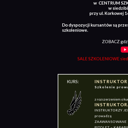
w CENTRUM SZ
w siedzibi
przy ul. Korkowej 
Do dyspozycji kursantów są prze
szkoleniowe.
ZOBACZ gdzi
SALE SZKOLENIOWE siedz
KURS:
INSTRUKTOR
Szkolenie pr
z rozszerzeniem o ku
INSTRUKTOR
INSTRUKTORZY J
prowadzą
ZAAWANSOWANE S
PITOLET – KARABI