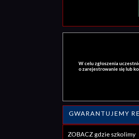
W celu zgłoszenia uczestni
o zarejestrowanie się lub k
GWARANTUJEMY RE
ZOBACZ gdzie szkolim