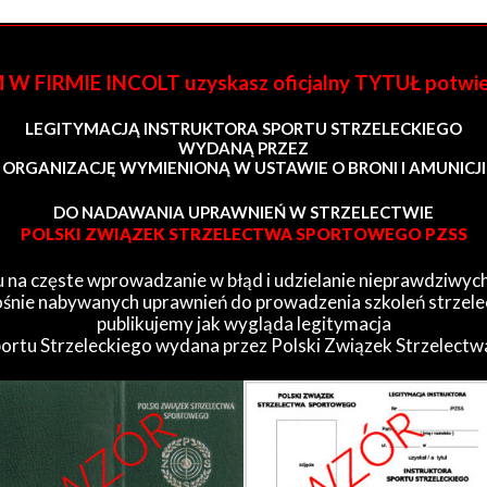
FIRMIE INCOLT uzyskasz oficjalny TYTUŁ potwi
LEGITYMACJĄ INSTRUKTORA SPORTU STRZELECKIEGO
WYDANĄ PRZEZ
ORGANIZACJĘ WYMIENIONĄ W USTAWIE O BRONI I AMUNICJI
DO NADAWANIA UPRAWNIEŃ W STRZELECTWIE
POLSKI ZWIĄZEK STRZELECTWA SPORTOWEGO PZSS
 na częste wprowadzanie w błąd i udzielanie nieprawdziwych
śnie nabywanych uprawnień do prowadzenia szkoleń strzele
publikujemy jak wygląda legitymacja
portu Strzeleckiego wydana przez Polski Związek Strzelect