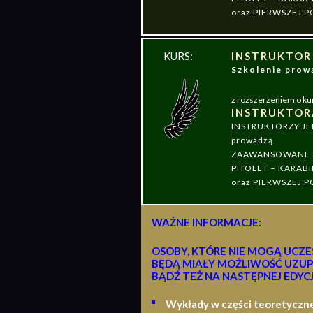
oraz PIERWSZEJ
KURS:
INSTRUKTOR
Szkolenie pr
z rozszerzeniem o ku
INSTRUKTOR
INSTRUKTORZY J
prowadzą
ZAAWANSOWANE S
PITOLET – KARABI
oraz PIERWSZEJ
WAŻNE INFORMACJE:
OSOBY, KTÓRE NIE MOGĄ UCZE
BĘDĄ MIAŁY MOŻLIWOŚĆ UZUP
BĄDŹ TEŻ NA NASTĘPNEJ EDYCJ
Wykłady w części teoretyczn