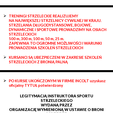
TRENINGI STRZELECKIE REALIZUJEMY
NA NAJWIĘKSZEJ STRZELNICY CYWILNEJ W KRAJU.
STRZELANIA DŁUGODYSTANSOWE, BOJOWE,
DYNAMICZNE I SPORTOWE PROWADZIMY NA OSIACH
STRZELECKICH
500 m, 300 m, 100 m, 50 m, 25 m.
ZAPEWNIA TO OGROMNE MOŻLIWOŚCI I WARUNKI
PROWADZENIA SZKOLEŃ STRZELECKICH
KURSANCI SĄ UBEZPIECZENI W ZAKRESIE SZKOLEŃ
STRZELECKICH Z BRONIĄ PALNĄ
PO KURSIE UKOŃCZONYM W FIRMIE INCOLT uzyskasz
oficjalny TYTUŁ potwierdzony
LEGITYMACJĄ INSTRUKTORA SPORTU
STRZELECKIEGO
WYDANĄ PRZEZ
ORGANIZACJĘ WYMIENIONĄ W USTAWIE O BRONI