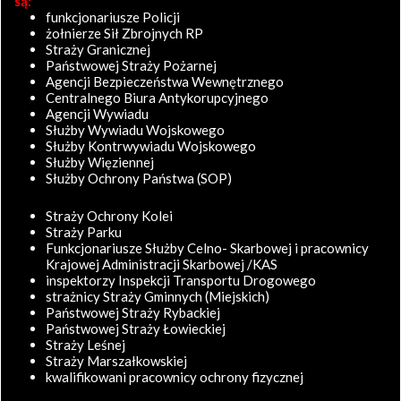
są:
funkcjonariusze Policji
żołnierze Sił Zbrojnych RP
Straży Granicznej
Państwowej Straży Pożarnej
Agencji Bezpieczeństwa Wewnętrznego
Centralnego Biura Antykorupcyjnego
Agencji Wywiadu
Służby Wywiadu Wojskowego
Służby Kontrwywiadu Wojskowego
Służby Więziennej
Służby Ochrony Państwa (SOP)
Straży Ochrony Kolei
Straży Parku
Funkcjonariusze Służby Celno- Skarbowej i pracownicy
Krajowej Administracji Skarbowej /KAS
inspektorzy Inspekcji Transportu Drogowego
strażnicy Straży Gminnych (Miejskich)
Państwowej Straży Rybackiej
Państwowej Straży Łowieckiej
Straży Leśnej
Straży Marszałkowskiej
kwalifikowani pracownicy ochrony fizycznej