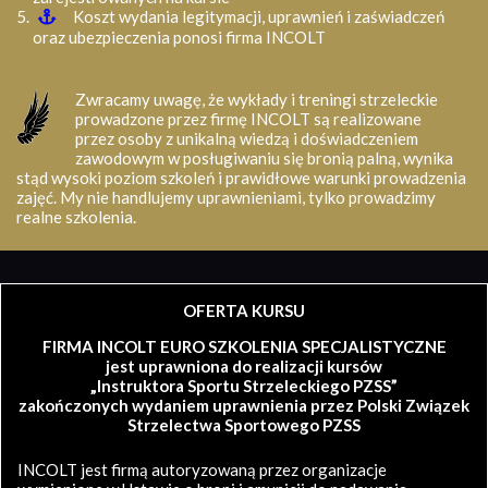
Koszt wydania legitymacji, uprawnień i zaświadczeń
oraz ubezpieczenia ponosi firma INCOLT
Zwracamy uwagę, że wykłady i treningi strzeleckie
prowadzone przez firmę INCOLT są realizowane
przez osoby z unikalną wiedzą i doświadczeniem
zawodowym w posługiwaniu się bronią palną, wynika
stąd wysoki poziom szkoleń i prawidłowe warunki prowadzenia
zajęć. My nie handlujemy uprawnieniami, tylko prowadzimy
realne szkolenia.
OFERTA KURSU
FIRMA INCOLT EURO SZKOLENIA SPECJALISTYCZNE
jest uprawniona do realizacji kursów
„Instruktora Sportu Strzeleckiego PZSS”
zakończonych wydaniem uprawnienia przez Polski Związek
Strzelectwa Sportowego PZSS
INCOLT jest firmą autoryzowaną przez organizacje