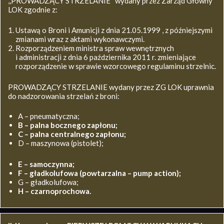
,,PROWADZĄCY STRZELANIE’’ wydany przez Zarząd Główny
LOK zgodnie z:
Ustawą o Broni i Amunicji z dnia 21.05.1999 , z późniejszymi
zmianami wraz z aktami wykonawczymi.
Rozporządzeniem ministra spraw wewnętrznych
i administracji z dnia 6 października 2011 r. zmieniające
rozporządzenie w sprawie wzorcowego regulaminu strzelnic.
PROWADZĄCY STRZELANIE wydany przez ZG LOK uprawnia
do nadzorowania strzelań z broni:
A – pneumatyczna;
B – palna bocznego zapłonu;
C – palna centralnego zapłonu;
D – maszynowa (pistolet);
E – samoczynna;
F – gładkolufowa (powtarzalna – pump action);
G – gładkolufowa;
H – czarnoprochowa.