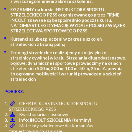
z wyszczególnieniem zakresu szkolenia
.
EGZAMINY na kursie INSTRUKTORA SPORTU
STRZELECKIEGO PZSS organizowanego przez FIRMĘ
INCOLT zdawane są bezpośrednio podczas kursu,
NATOMIAST LEGITYMACJĘ WYDAJE POLSKI ZWIĄZEK
STRZELECTWA SPORTOWEGO PZSS
Kursanci są ubezpieczeni w zakresie szkoleń
strzeleckich z bronią palną
Treningi strzeleckie realizujemy na największej
strzelnicy cywilnej w kraju. Strzelania długodystansowe,
bojowe, dynamiczne i sportowe prowadzimy na osiach
strzeleckich 500 m, 300 m, 100 m, 50 m, 25 m.
Zapewnia
to ogromne możliwości i warunki prowadzenia szkoleń
strzeleckich
POBIERZ:
OFERTA: KURS INSTRUKTOR SPORTU
STRZELECKIEGO PZSS
Kwestionariusz osobowy
Info: INCOLT SZKOLENIA (terminy)
Materiały szkoleniowe dla Kursantów
zarejestrowanych na kursie