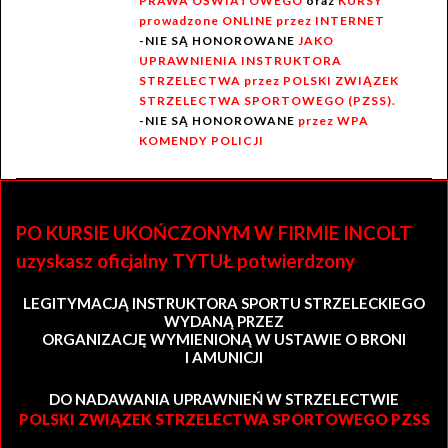
PRAWA OŚWIATOWEGO
oraz
KURSY
prowadzone ONLINE przez INTERNET
-NIE SĄ HONOROWANE
JAKO
UPRAWNIENIA INSTRUKTORA
STRZELECTWA przez POLSKI ZWIĄZEK
STRZELECTWA SPORTOWEGO (PZSS).
-NIE SĄ HONOROWANE
przez WPA
KOMENDY POLICJI
PO KURSIE UKOŃCZONYM W FIRMIE INCOLT
uzyskasz oficjalny TYTUŁ potwierdzony
LEGITYMACJĄ INSTRUKTORA SPORTU STRZELECKIEGO
WYDANĄ PRZEZ
ORGANIZACJĘ WYMIENIONĄ W USTAWIE O BRONI
I AMUNICJI
DO NADAWANIA UPRAWNIEŃ W STRZELECTWIE
POLSKI ZWIĄZEK STRZELECTWA SPORTOWEGO PZSS