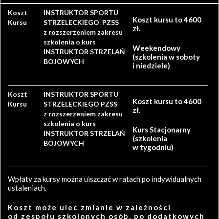
Koszt
INSTRUKTOR SPORTU
Koszt kursu to 4600
Kursu
STRZELECKIEGO PZSS
zł.
z rozszerzeniem zakresu
szkolenia o kurs
Weekendowy
INSTRUKTOR STRZELAŃ
(szkolenia w soboty
BOJOWYCH
i niedziele)
Koszt
INSTRUKTOR SPORTU
Koszt kursu to 4600
Kursu
STRZELECKIEGO PZSS
zł.
z rozszerzeniem zakresu
szkolenia o kurs
Kurs Stacjonarny
INSTRUKTOR STRZELAŃ
(szkolenia
BOJOWYCH
w tygodniu)
Wpłaty za kursy można uiszczać w ratach po indywidualnych
ustaleniach.
Koszt może ulec zmianie w zależności
od zespołu szkolonych osób, po dodatkowych