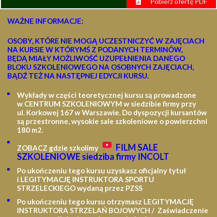
Pobierz ofertę PDF
WAŻNE INFORMACJE:
OSOBY, KTÓRE NIE MOGĄ UCZESTNICZYĆ W ZAJĘCIACH
NA KURSIE W KTÓRYMŚ Z PODANYCH TERMINÓW,
BĘDĄ MIAŁY MOŻLIWOŚĆ UZUPEŁNIENIA DANEGO
BLOKU SZKOLENIOWEGO NA OSOBNYCH ZAJĘCIACH,
BĄDŹ TEŻ NA NASTĘPNEJ EDYCJI KURSU.
Wykłady w części teoretycznej kursu są prowadzone
w CENTRUM SZKOLENIOWYM w siedzibie firmy przy
ul. Korkowej 167 w Warszawie. Do dyspozycji kursantów
są przestronne, wysokie sale szkoleniowe o powierzchni
180 m2.
FILM SALE
ZOBACZ gdzie szkolimy
SZKOLENIOWE siedziba firmy INCOLT
Po ukończeniu tego kursu uzyskasz oficjalny tytuł
i LEGITYMACJĘ
INSTRUKTORA SPORTU
STRZELECKIEGO wydaną przez PZSS
Po ukończeniu tego kursu otrzymasz LEGITYMACJĘ
INSTRUKTORA STRZELAŃ BOJOWYCH / Zaświadczenie