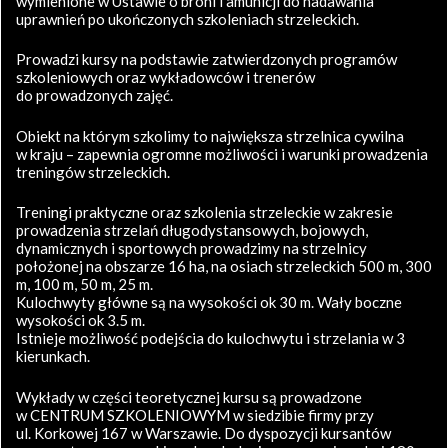
wymienione w Ustawie o broni i amunicji do nadawania
uprawnień po ukończonych szkoleniach strzeleckich.
Prowadzi kursy na podstawie zatwierdzonych programów
szkoleniowych oraz wykładowców i trenerów
do prowadzonych zajęć.
Obiekt na którym szkolimy to największa strzelnica cywilna
w kraju – zapewnia ogromne możliwości i warunki prowadzenia
treningów strzeleckich.
Treningi praktyczne oraz szkolenia strzeleckie w zakresie
prowadzenia strzelań długodystansowych, bojowych,
dynamicznych i sportowych prowadzimy na strzelnicy
położonej na obszarze 16 ha, na osiach strzeleckich 500 m, 300
m, 100 m, 50 m, 25 m.
Kulochwyty główne są na wysokości ok 30 m. Wały boczne
wysokości ok 3.5 m.
Istnieje możliwość podejścia do kulochwytu i strzelania w 3
kierunkach.
Wykłady w części teoretycznej kursu są prowadzone
w CENTRUM SZKOLENIOWYM w siedzibie firmy przy
ul. Korkowej 167 w Warszawie. Do dyspozycji kursantów