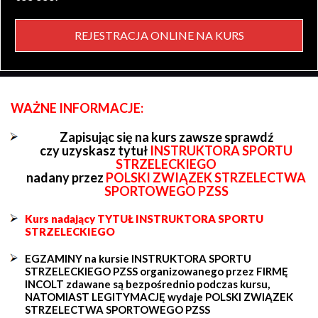
REJESTRACJA ONLINE NA KURS
WAŻNE INFORMACJE:
Zapisując się na kurs zawsze sprawdź
czy uzyskasz tytuł
INSTRUKTORA SPORTU
STRZELECKIEGO
nadany przez
POLSKI ZWIĄZEK STRZELECTWA
SPORTOWEGO PZSS
Kurs nadający TYTUŁ INSTRUKTORA SPORTU
STRZELECKIEGO
EGZAMINY na kursie INSTRUKTORA SPORTU
STRZELECKIEGO PZSS organizowanego przez FIRMĘ
INCOLT zdawane są bezpośrednio podczas kursu,
NATOMIAST LEGITYMACJĘ wydaje POLSKI ZWIĄZEK
STRZELECTWA SPORTOWEGO PZSS