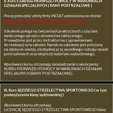
II. Kurs z zakresu
PIERWSZEJ POMOCY W WARUNKACH
DZIAŁAŃ SPECJALNYCH ( RANY POSTRZAŁOWE )
Proszę przeczytać ofertę firmy INCOLT umieszczoną na stronie:
www.incolt.pl/kursy/pierwsza-pomoc/
Szkolenie polega na ćwiczeniach praktycznych z użyciem
medycznego sprzętu ratownictwa taktycznego.
Prowadzone jest przez instruktorów z uprawnieniami
do realizacji w/w szkoleń. Nacisk na szkoleniu jest położony
na zdobycie wiedzy, niezbędnej przy wszelkiego rodzaju ranach
postrzałowych oraz eksplozji materiału wybuchowego.
Absolwenci kursu otrzymają zaświadczenie o ukończeniu:
KURSU PIERWSZEJ POMOCY W WARUNKACH DZIAŁAŃ
SPECJALNYCH (RANY POSTRZAŁOWE).
III. Kurs SĘDZIEGO STRZELECTWA SPORTOWEGO ( w tym
podwyższenia klasy sędziowskiej )
Absolwenci kursu otrzymają:
LICENCJĘ SĘDZIEGO STRZELECTWA SPORTOWEGO klasy