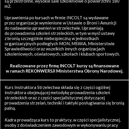
są przestronne, wysokie sale szkoleniowe o powierzchni 180
m2.
Uprawnienia po kursach w firmie INCOLT są wydawane
przez organizacje wymienione w Ustawie o Broni i Amunicji
do nadawania uprawnień w strzelectwie. Uprawniają
do prowadzenia szkoleń strzeleckich, w tym w myśl ustawy
z bronią szczególnie niebezpieczną w jednostkach
organizacyjnych podległych MON, MSWiA, Ministerstwie
Sprawiedliwości oraz wszelkich innych organizacjach
szkoleniowych, oświatowych, szkołach i klubach sportowych.
Realizowane przez firmę INCOLT kursy są finansowane
w ramach REKONWERSJI Ministerstwa Obrony Narodowej.
Kurs Instruktora Strzelectwa składa się z części ogólnej
instruktora obejmującej metodykę prowadzenia szkoleń
strzeleckich oraz z części specjalistycznej dotyczącej
prowadzenia strzelań, techniki i taktyki posługiwania się bronią
palną.
Kadra prowadząca kurs to praktycy, w części specjalistycznej,
osoby z doświadczeniem zawodowym w wykonywaniu pracy