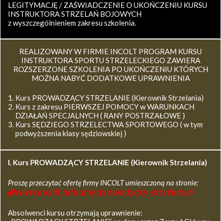
LEGITYMACJĘ / ZAŚWIADCZENIE O UKOŃCZENIU KURSU
INSTRUKTORA STRZELAŃ BOJOWYCH
z wyszczególnieniem zakresu szkolenia.
REALIZOWANY W FIRMIE INCOLT PROGRAM KURSU
INSTRUKTORA SPORTU STRZELECKIEGO ZAWIERA
ROZSZERZONE SZKOLENIA PO UKOŃCZENIU KTÓRYCH
MOŻNA NABYĆ DODATKOWE UPRAWNIENIA
Kurs PROWADZĄCY STRZELANIE (Kierownik Strzelania)
Kurs z zakresu PIERWSZEJ POMOCY w WARUNKACH
DZIAŁAŃ SPECJALNYCH ( RANY POSTRZAŁOWE )
Kurs SĘDZIEGO STRZELECTWA SPORTOWEGO ( w tym
podwyższenia klasy sędziowskiej )
I. Kurs
PROWADZĄCY STRZELANIE (Kierownik Strzelania)
Proszę przeczytać ofertę firmy INCOLT umieszczoną na stronie:
www.incolt.pl/kursy/prowadzacy-strzelanie/
Absolwenci kursu otrzymają uprawnienie: