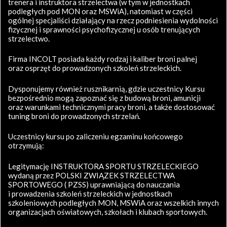
trenera i instruktora strzelectwa (w tym w jednostkach
podległych pod MON oraz MSWiA), natomiast w części
ogólnej specjaliści działający na rzecz podniesienia wydolności
fizycznej i sprawności psychofizycznej u osób trenujących
strzelectwo.
Firma INCOLT posiada każdy rodzaj i kaliber broni palnej
oraz osprzęt do prowadzonych szkoleń strzeleckich.
Dysponujemy również rusznikarnią, gdzie uczestnicy Kursu
bezpośrednio mogą zapoznać się z budową broni, amunicji
oraz warunkami technicznymi pracy broni, a także dostosować
tuning broni do prowadzonych strzelań.
Uczestnicy kursu po zaliczeniu egzaminu końcowego
otrzymują:
Legitymację INSTRUKTORA SPORTU STRZELECKIEGO
wydaną przez POLSKI ZWIĄZEK STRZELECTWA
SPORTOWEGO ( PZSS) uprawniającą do nauczania
i prowadzenia szkoleń strzeleckich w jednostkach
szkoleniowych podległych MON, MSWiA oraz wszelkich innych
organizacjach oświatowych, szkołach i klubach sportowych.