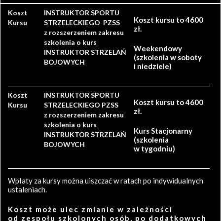
Koszt
INSTRUKTOR SPORTU
Koszt kursu to 4600
Kursu
STRZELECKIEGO PZSS
zł.
z rozszerzeniem zakresu
szkolenia o kurs
Weekendowy
INSTRUKTOR STRZELAŃ
(szkolenia w soboty
BOJOWYCH
i niedziele)
Koszt
INSTRUKTOR SPORTU
Koszt kursu to 4600
Kursu
STRZELECKIEGO PZSS
zł.
z rozszerzeniem zakresu
szkolenia o kurs
Kurs Stacjonarny
INSTRUKTOR STRZELAŃ
(szkolenia
BOJOWYCH
w tygodniu)
Wpłaty za kursy można uiszczać w ratach po indywidualnych
ustaleniach.
Koszt może ulec zmianie w zależności
od zespołu szkolonych osób, po dodatkowych