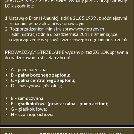
,,PROWADZĄCY STRZELANIE’’ wydany przez Zarząd Główny
LOK zgodnie z:
Ustawą o Broni i Amunicji z dnia 21.05.1999 , z późniejszymi
zmianami wraz z aktami wykonawczymi.
Rozporządzeniem ministra spraw wewnętrznych
i administracji z dnia 6 października 2011 r. zmieniające
rozporządzenie w sprawie wzorcowego regulaminu strzelnic.
PROWADZĄCY STRZELANIE wydany przez ZG LOK uprawnia
do nadzorowania strzelań z broni:
A – pneumatyczna;
B – palna bocznego zapłonu;
C – palna centralnego zapłonu;
D – maszynowa (pistolet);
E – samoczynna;
F – gładkolufowa (powtarzalna – pump action);
G – gładkolufowa;
H – czarnoprochowa.