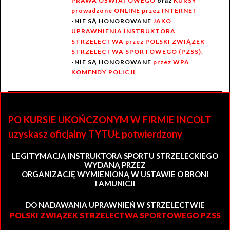
PRAWA OŚWIATOWEGO
oraz
KURSY
prowadzone ONLINE przez INTERNET
-NIE SĄ HONOROWANE
JAKO
UPRAWNIENIA INSTRUKTORA
STRZELECTWA przez POLSKI ZWIĄZEK
STRZELECTWA SPORTOWEGO (PZSS).
-NIE SĄ HONOROWANE
przez WPA
KOMENDY POLICJI
PO KURSIE UKOŃCZONYM W FIRMIE INCOLT
uzyskasz oficjalny TYTUŁ potwierdzony
LEGITYMACJĄ INSTRUKTORA SPORTU STRZELECKIEGO
WYDANĄ PRZEZ
ORGANIZACJĘ WYMIENIONĄ W USTAWIE O BRONI
I AMUNICJI
DO NADAWANIA UPRAWNIEŃ W STRZELECTWIE
POLSKI ZWIĄZEK STRZELECTWA SPORTOWEGO PZSS