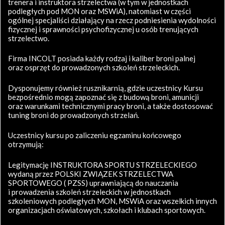
trenera i instruktora strzelectwa (w tym w jednostkach
podległych pod MON oraz MSWiA), natomiast w części
ogólnej specjaliści działający na rzecz podniesienia wydolności
fizycznej i sprawności psychofizycznej u osób trenujących
strzelectwo.
Firma INCOLT posiada każdy rodzaj i kaliber broni palnej
oraz osprzęt do prowadzonych szkoleń strzeleckich.
Dysponujemy również rusznikarnią, gdzie uczestnicy Kursu
bezpośrednio mogą zapoznać się z budową broni, amunicji
oraz warunkami technicznymi pracy broni, a także dostosować
tuning broni do prowadzonych strzelań.
Uczestnicy kursu po zaliczeniu egzaminu końcowego
otrzymują:
Legitymację INSTRUKTORA SPORTU STRZELECKIEGO
wydaną przez POLSKI ZWIĄZEK STRZELECTWA
SPORTOWEGO ( PZSS) uprawniającą do nauczania
i prowadzenia szkoleń strzeleckich w jednostkach
szkoleniowych podległych MON, MSWiA oraz wszelkich innych
organizacjach oświatowych, szkołach i klubach sportowych.