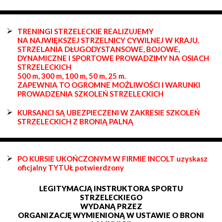
TRENINGI STRZELECKIE REALIZUJEMY
NA NAJWIĘKSZEJ STRZELNICY CYWILNEJ W KRAJU.
STRZELANIA DŁUGODYSTANSOWE, BOJOWE,
DYNAMICZNE I SPORTOWE PROWADZIMY NA OSIACH
STRZELECKICH
500 m, 300 m, 100 m, 50 m, 25 m.
ZAPEWNIA TO OGROMNE MOŻLIWOŚCI I WARUNKI
PROWADZENIA SZKOLEŃ STRZELECKICH
KURSANCI SĄ UBEZPIECZENI W ZAKRESIE SZKOLEŃ
STRZELECKICH Z BRONIĄ PALNĄ
PO KURSIE UKOŃCZONYM W FIRMIE INCOLT uzyskasz
oficjalny TYTUŁ potwierdzony
LEGITYMACJĄ INSTRUKTORA SPORTU
STRZELECKIEGO
WYDANĄ PRZEZ
ORGANIZACJĘ WYMIENIONĄ W USTAWIE O BRONI