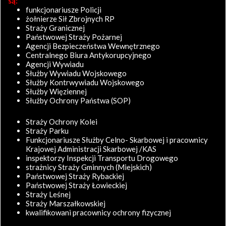
są:
funkcjonariusze Policji
żołnierze Sił Zbrojnych RP
Straży Granicznej
Państwowej Straży Pożarnej
Agencji Bezpieczeństwa Wewnętrznego
Centralnego Biura Antykorupcyjnego
Agencji Wywiadu
Służby Wywiadu Wojskowego
Służby Kontrwywiadu Wojskowego
Służby Więziennej
Służby Ochrony Państwa (SOP)
Straży Ochrony Kolei
Straży Parku
Funkcjonariusze Służby Celno- Skarbowej i pracownicy
Krajowej Administracji Skarbowej /KAS
inspektorzy Inspekcji Transportu Drogowego
strażnicy Straży Gminnych (Miejskich)
Państwowej Straży Rybackiej
Państwowej Straży Łowieckiej
Straży Leśnej
Straży Marszałkowskiej
kwalifikowani pracownicy ochrony fizycznej