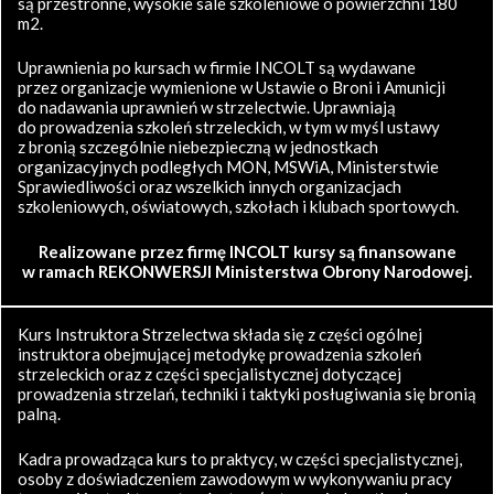
są przestronne, wysokie sale szkoleniowe o powierzchni 180
m2.
Uprawnienia po kursach w firmie INCOLT są wydawane
przez organizacje wymienione w Ustawie o Broni i Amunicji
do nadawania uprawnień w strzelectwie. Uprawniają
do prowadzenia szkoleń strzeleckich, w tym w myśl ustawy
z bronią szczególnie niebezpieczną w jednostkach
organizacyjnych podległych MON, MSWiA, Ministerstwie
Sprawiedliwości oraz wszelkich innych organizacjach
szkoleniowych, oświatowych, szkołach i klubach sportowych.
Realizowane przez firmę INCOLT kursy są finansowane
w ramach REKONWERSJI Ministerstwa Obrony Narodowej.
Kurs Instruktora Strzelectwa składa się z części ogólnej
instruktora obejmującej metodykę prowadzenia szkoleń
strzeleckich oraz z części specjalistycznej dotyczącej
prowadzenia strzelań, techniki i taktyki posługiwania się bronią
palną.
Kadra prowadząca kurs to praktycy, w części specjalistycznej,
osoby z doświadczeniem zawodowym w wykonywaniu pracy