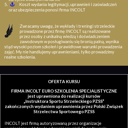
Koszt wydania legitymacji, uprawnień i zaświadczeń
oraz ubezpieczenia ponosi firma INCOLT
Zwracamy uwagę, że wykłady i treningi strzeleckie
prowadzone przez firmę INCOLT są realizowane
przez osoby z unikalną wiedzą i doświadczeniem
zawodowym w posługiwaniu się bronią palną, wynika
stąd wysoki poziom szkoleń i prawidłowe warunki prowadzenia
zajęć. My nie handlujemy uprawnieniami, tylko prowadzimy
realne szkolenia.
OFERTA KURSU
FIRMA INCOLT EURO SZKOLENIA SPECJALISTYCZNE
jest uprawniona do realizacji kursów
„Instruktora Sportu Strzeleckiego PZSS”
zakończonych wydaniem uprawnienia przez Polski Związek
Strzelectwa Sportowego PZSS
INCOLT jest firmą autoryzowaną przez organizacje