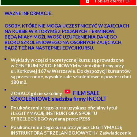
Pobierz ofertę PDF
WAŻNE INFORMACJE:
OSOBY, KTÓRE NIE MOGĄ UCZESTNICZYĆ W ZAJĘCIACH
NA KURSIE W KTÓRYMŚ Z PODANYCH TERMINÓW,
BĘDĄ MIAŁY MOŻLIWOŚĆ UZUPEŁNIENIA DANEGO
BLOKU SZKOLENIOWEGO NA OSOBNYCH ZAJĘCIACH,
BĄDŹ TEŻ NA NASTĘPNEJ EDYCJI KURSU.
Wykłady w części teoretycznej kursu są prowadzone
w CENTRUM SZKOLENIOWYM w siedzibie firmy przy
ul. Korkowej 167 w Warszawie. Do dyspozycji kursantów
są przestronne, wysokie sale szkoleniowe o powierzchni
180 m2.
FILM SALE
ZOBACZ gdzie szkolimy
SZKOLENIOWE siedziba firmy INCOLT
Po ukończeniu tego kursu uzyskasz oficjalny tytuł
i LEGITYMACJĘ
INSTRUKTORA SPORTU
STRZELECKIEGO wydaną przez PZSS
Po ukończeniu tego kursu otrzymasz LEGITYMACJĘ
INSTRUKTORA STRZELAŃ BOJOWYCH / Zaświadczenie