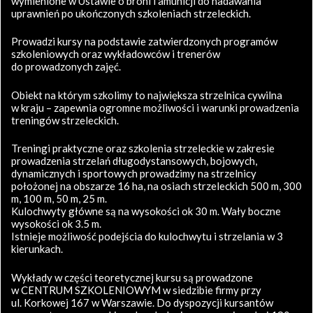
wymienione w Ustawie o broni i amunicji do nadawania
uprawnień po ukończonych szkoleniach strzeleckich.
Prowadzi kursy na podstawie zatwierdzonych programów
szkoleniowych oraz wykładowców i trenerów
do prowadzonych zajęć.
Obiekt na którym szkolimy to największa strzelnica cywilna
w kraju – zapewnia ogromne możliwości i warunki prowadzenia
treningów strzeleckich.
Treningi praktyczne oraz szkolenia strzeleckie w zakresie
prowadzenia strzelań długodystansowych, bojowych,
dynamicznych i sportowych prowadzimy na strzelnicy
położonej na obszarze 16 ha, na osiach strzeleckich 500 m, 300
m, 100 m, 50 m, 25 m.
Kulochwyty główne są na wysokości ok 30 m. Wały boczne
wysokości ok 3.5 m.
Istnieje możliwość podejścia do kulochwytu i strzelania w 3
kierunkach.
Wykłady w części teoretycznej kursu są prowadzone
w CENTRUM SZKOLENIOWYM w siedzibie firmy przy
ul. Korkowej 167 w Warszawie. Do dyspozycji kursantów