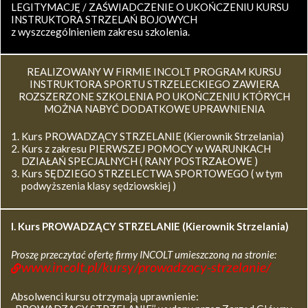
LEGITYMACJĘ / ZAŚWIADCZENIE O UKOŃCZENIU KURSU
INSTRUKTORA STRZELAŃ BOJOWYCH
z wyszczególnieniem zakresu szkolenia.
REALIZOWANY W FIRMIE INCOLT PROGRAM KURSU
INSTRUKTORA SPORTU STRZELECKIEGO ZAWIERA
ROZSZERZONE SZKOLENIA PO UKOŃCZENIU KTÓRYCH
MOŻNA NABYĆ DODATKOWE UPRAWNIENIA
Kurs PROWADZĄCY STRZELANIE (Kierownik Strzelania)
Kurs z zakresu PIERWSZEJ POMOCY w WARUNKACH
DZIAŁAŃ SPECJALNYCH ( RANY POSTRZAŁOWE )
Kurs SĘDZIEGO STRZELECTWA SPORTOWEGO ( w tym
podwyższenia klasy sędziowskiej )
I. Kurs
PROWADZĄCY STRZELANIE (Kierownik Strzelania)
Proszę przeczytać ofertę firmy INCOLT umieszczoną na stronie:
www.incolt.pl/kursy/prowadzacy-strzelanie/
Absolwenci kursu otrzymają uprawnienie: