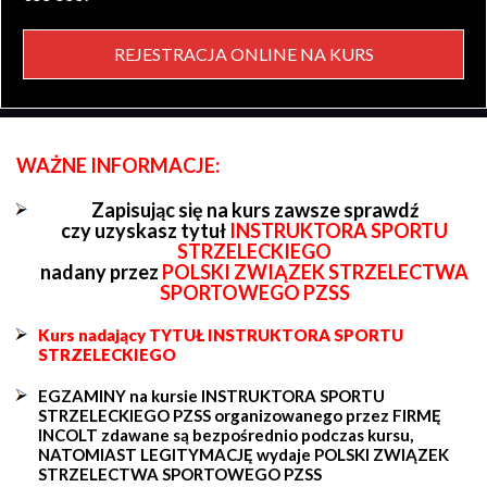
REJESTRACJA ONLINE NA KURS
WAŻNE INFORMACJE:
Zapisując się na kurs zawsze sprawdź
czy uzyskasz tytuł
INSTRUKTORA SPORTU
STRZELECKIEGO
nadany przez
POLSKI ZWIĄZEK STRZELECTWA
SPORTOWEGO PZSS
Kurs nadający TYTUŁ INSTRUKTORA SPORTU
STRZELECKIEGO
EGZAMINY na kursie INSTRUKTORA SPORTU
STRZELECKIEGO PZSS organizowanego przez FIRMĘ
INCOLT zdawane są bezpośrednio podczas kursu,
NATOMIAST LEGITYMACJĘ wydaje POLSKI ZWIĄZEK
STRZELECTWA SPORTOWEGO PZSS