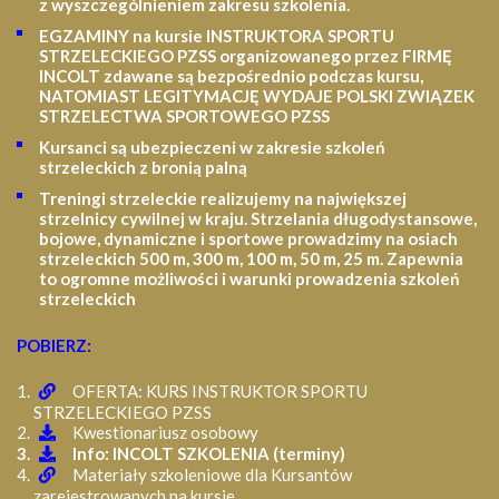
z wyszczególnieniem zakresu szkolenia
.
EGZAMINY na kursie INSTRUKTORA SPORTU
STRZELECKIEGO PZSS organizowanego przez FIRMĘ
INCOLT zdawane są bezpośrednio podczas kursu,
NATOMIAST LEGITYMACJĘ WYDAJE POLSKI ZWIĄZEK
STRZELECTWA SPORTOWEGO PZSS
Kursanci są ubezpieczeni w zakresie szkoleń
strzeleckich z bronią palną
Treningi strzeleckie realizujemy na największej
strzelnicy cywilnej w kraju. Strzelania długodystansowe,
bojowe, dynamiczne i sportowe prowadzimy na osiach
strzeleckich 500 m, 300 m, 100 m, 50 m, 25 m.
Zapewnia
to ogromne możliwości i warunki prowadzenia szkoleń
strzeleckich
POBIERZ:
OFERTA: KURS INSTRUKTOR SPORTU
STRZELECKIEGO PZSS
Kwestionariusz osobowy
Info: INCOLT SZKOLENIA (terminy)
Materiały szkoleniowe dla Kursantów
zarejestrowanych na kursie