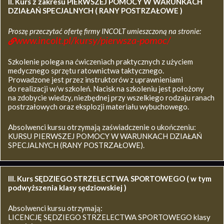
II. Kurs z zakresu
PIERWSZEJ POMOCY W WARUNKACH
DZIAŁAŃ SPECJALNYCH ( RANY POSTRZAŁOWE )
Proszę przeczytać ofertę firmy INCOLT umieszczoną na stronie:
www.incolt.pl/kursy/pierwsza-pomoc/
Szkolenie polega na ćwiczeniach praktycznych z użyciem
medycznego sprzętu ratownictwa taktycznego.
Prowadzone jest przez instruktorów z uprawnieniami
do realizacji w/w szkoleń. Nacisk na szkoleniu jest położony
na zdobycie wiedzy, niezbędnej przy wszelkiego rodzaju ranach
postrzałowych oraz eksplozji materiału wybuchowego.
Absolwenci kursu otrzymają zaświadczenie o ukończeniu:
KURSU PIERWSZEJ POMOCY W WARUNKACH DZIAŁAŃ
SPECJALNYCH (RANY POSTRZAŁOWE).
III. Kurs SĘDZIEGO STRZELECTWA SPORTOWEGO ( w tym
podwyższenia klasy sędziowskiej )
Absolwenci kursu otrzymają:
LICENCJĘ SĘDZIEGO STRZELECTWA SPORTOWEGO klasy