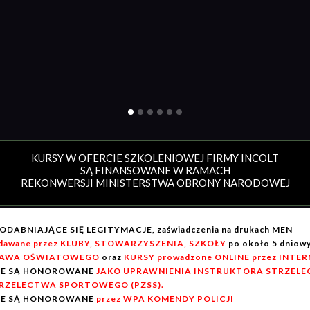
KURSY W OFERCIE SZKOLENIOWEJ FIRMY INCOLT
SĄ FINANSOWANE W RAMACH
REKONWERSJI MINISTERSTWA OBRONY NARODOWEJ
ODABNIAJĄCE SIĘ LEGITYMACJE, zaświadczenia na drukach MEN
dawane przez KLUBY, STOWARZYSZENIA, SZKOŁY
po około 5 dnio
AWA OŚWIATOWEGO
oraz
KURSY prowadzone ONLINE przez INTE
IE SĄ HONOROWANE
JAKO UPRAWNIENIA INSTRUKTORA STRZELEC
RZELECTWA SPORTOWEGO (PZSS).
IE SĄ HONOROWANE
przez WPA KOMENDY POLICJI