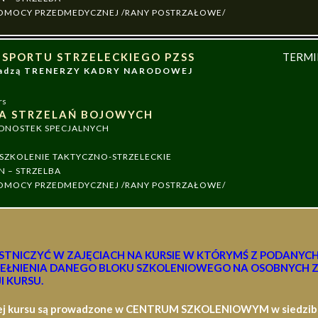
 POMOCY PRZEDMEDYCZNEJ /RANY POSTRZAŁOWE/
 SPORTU STRZELECKIEGO PZSS
TERM
owadzą TRENERZY KADRY NARODOWEJ
rs
A STRZELAŃ BOJOWYCH
EDNOSTEK SPECJALNYCH
ZKOLENIE TAKTYCZNO-STRZELECKIE
N – STRZELBA
 POMOCY PRZEDMEDYCZNEJ /RANY POSTRZAŁOWE/
STNICZYĆ W ZAJĘCIACH NA KURSIE W KTÓRYMŚ Z PODANYC
EŁNIENIA DANEGO BLOKU SZKOLENIOWEGO NA OSOBNYCH Z
I KURSU.
ej kursu są prowadzone w CENTRUM SZKOLENIOWYM w siedzibie 