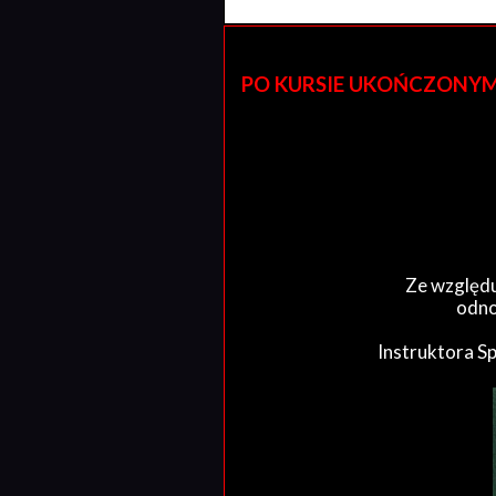
PO KURSIE UKOŃCZONYM W 
Ze względu
odno
Instruktora S