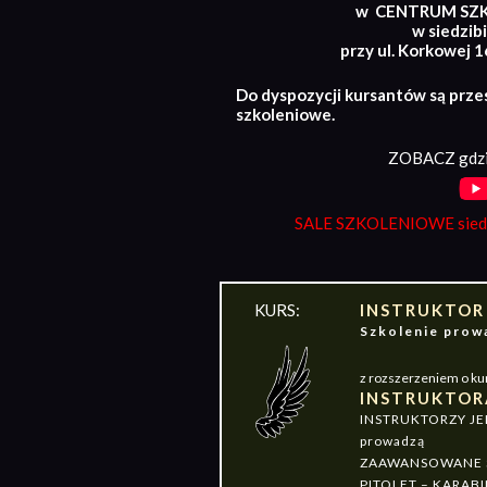
w CENTRUM SZ
w siedzibi
przy ul. Korkowej 
Do dyspozycji kursantów są prze
szkoleniowe.
ZOBACZ gdzi
SALE SZKOLENIOWE siedz
KURS:
INSTRUKTOR
Szkolenie pr
z rozszerzeniem o ku
INSTRUKTOR
INSTRUKTORZY J
prowadzą
ZAAWANSOWANE S
PITOLET – KARABI