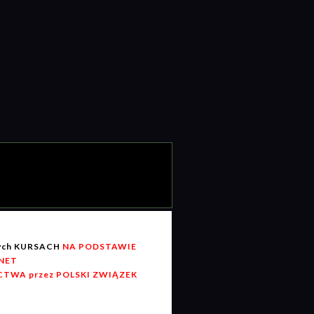
wych KURSACH
NA PODSTAWIE
RNET
TWA przez POLSKI ZWIĄZEK