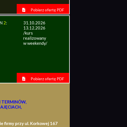
Pobierz ofertę PDF
IN
2
:
31.10.2026
13.12.2026
/kurs
realizowany
w weekendy/
Pobierz ofertę PDF
H TERMINÓW,
AJĘCIACH,
firmy przy ul. Korkowej 167