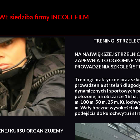
E siedziba firmy INCOLT FILM
TRENINGI STRZELECKI
NA NAJWIĘKSZEJ STRZELNIC
ZAPEWNIA TO OGROMNE MO
PROWADZENIA SZKOLEŃ STR
Treningi praktyczne oraz szko
prowadzenia strzelań długod
dynamicznych i sportowych p
położonej na obszarze 16 ha, 
m, 100 m, 50 m, 25 m. Kulochw
m. Wały boczne wysokości ok 3
podejścia do kulochwytu i str
ZNEJ KURSU ORGANIZUJEMY