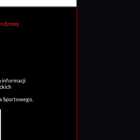
erdzony
 informacji
ckich
wa Sportowego.