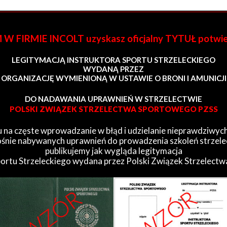
FIRMIE INCOLT uzyskasz oficjalny TYTUŁ potwi
LEGITYMACJĄ INSTRUKTORA SPORTU STRZELECKIEGO
WYDANĄ PRZEZ
ORGANIZACJĘ WYMIENIONĄ W USTAWIE O BRONI I AMUNICJI
DO NADAWANIA UPRAWNIEŃ W STRZELECTWIE
POLSKI ZWIĄZEK STRZELECTWA SPORTOWEGO PZSS
 na częste wprowadzanie w błąd i udzielanie nieprawdziwych
śnie nabywanych uprawnień do prowadzenia szkoleń strzele
publikujemy jak wygląda legitymacja
portu Strzeleckiego wydana przez Polski Związek Strzelect