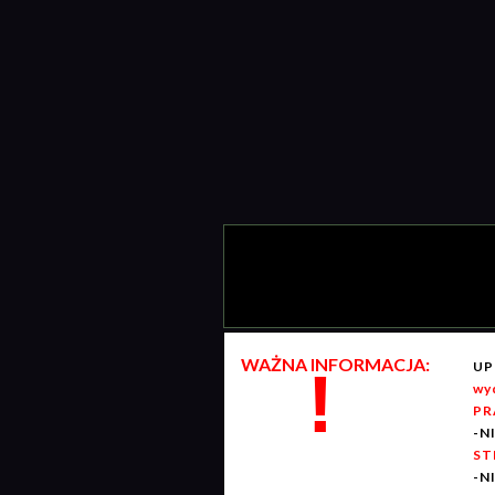
WAŻNA INFORMACJA:
UP
!
wy
PR
-N
ST
-N