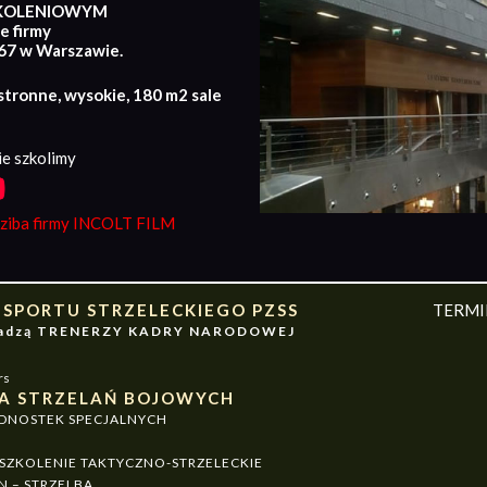
KOLENIOWYM
e firmy
167 w Warszawie.
stronne, wysokie, 180 m2 sale
e szkolimy
iba firmy INCOLT FILM
 SPORTU STRZELECKIEGO PZSS
TERM
owadzą TRENERZY KADRY NARODOWEJ
rs
A STRZELAŃ BOJOWYCH
EDNOSTEK SPECJALNYCH
ZKOLENIE TAKTYCZNO-STRZELECKIE
N – STRZELBA