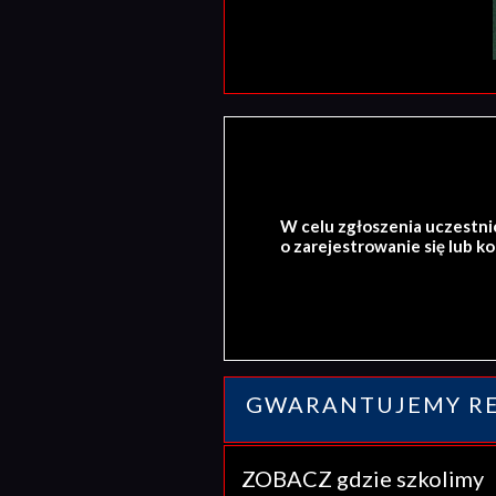
W celu zgłoszenia uczestni
o zarejestrowanie się lub k
GWARANTUJEMY RE
ZOBACZ gdzie szkolim