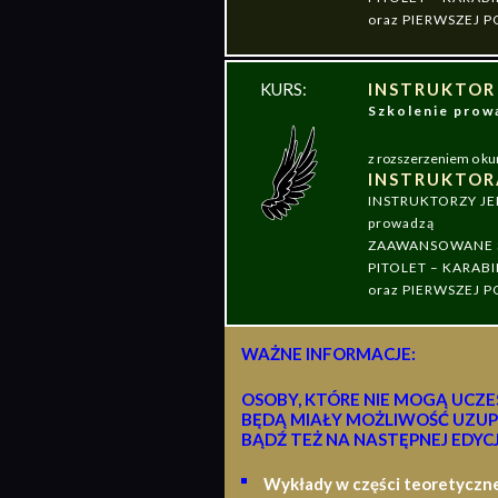
oraz PIERWSZEJ
KURS:
INSTRUKTOR
Szkolenie pr
z rozszerzeniem o ku
INSTRUKTOR
INSTRUKTORZY J
prowadzą
ZAAWANSOWANE S
PITOLET – KARABI
oraz PIERWSZEJ
WAŻNE INFORMACJE:
OSOBY, KTÓRE NIE MOGĄ UCZE
BĘDĄ MIAŁY MOŻLIWOŚĆ UZUP
BĄDŹ TEŻ NA NASTĘPNEJ EDYCJ
Wykłady w części teoretyczn