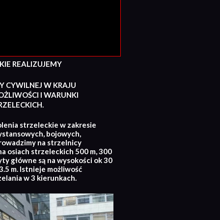
E REALIZUJEMY
Y CYWILNEJ W KRAJU
ŻLIWOŚCI I WARUNKI
ZELECKICH.
lenia strzeleckie w zakresie
ystansowych, bojowych,
rowadzimy na strzelnicy
na osiach strzeleckich 500 m, 300
yty główne są na wysokości ok 30
.5 m. Istnieje możliwość
zelania w 3 kierunkach.