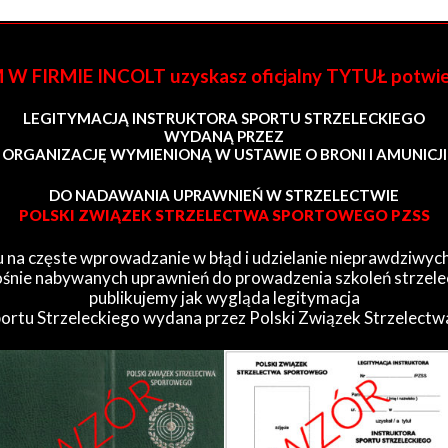
FIRMIE INCOLT uzyskasz oficjalny TYTUŁ potwi
LEGITYMACJĄ INSTRUKTORA SPORTU STRZELECKIEGO
WYDANĄ PRZEZ
ORGANIZACJĘ WYMIENIONĄ W USTAWIE O BRONI I AMUNICJI
DO NADAWANIA UPRAWNIEŃ W STRZELECTWIE
POLSKI ZWIĄZEK STRZELECTWA SPORTOWEGO PZSS
 na częste wprowadzanie w błąd i udzielanie nieprawdziwych
śnie nabywanych uprawnień do prowadzenia szkoleń strzele
publikujemy jak wygląda legitymacja
portu Strzeleckiego wydana przez Polski Związek Strzelect