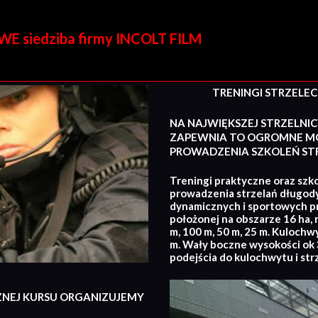
E siedziba firmy INCOLT FILM
TRENINGI STRZELECKI
NA NAJWIĘKSZEJ STRZELNIC
ZAPEWNIA TO OGROMNE MO
PROWADZENIA SZKOLEŃ STR
Treningi praktyczne oraz szko
prowadzenia strzelań długod
dynamicznych i sportowych p
położonej na obszarze 16 ha, 
m, 100 m, 50 m, 25 m. Kulochw
m. Wały boczne wysokości ok 3
podejścia do kulochwytu i str
ZNEJ KURSU ORGANIZUJEMY