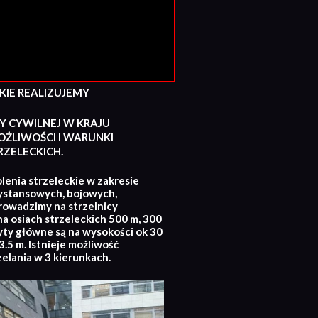
E REALIZUJEMY
Y CYWILNEJ W KRAJU
ŻLIWOŚCI I WARUNKI
ZELECKICH.
lenia strzeleckie w zakresie
ystansowych, bojowych,
rowadzimy na strzelnicy
na osiach strzeleckich 500 m, 300
yty główne są na wysokości ok 30
.5 m. Istnieje możliwość
zelania w 3 kierunkach.