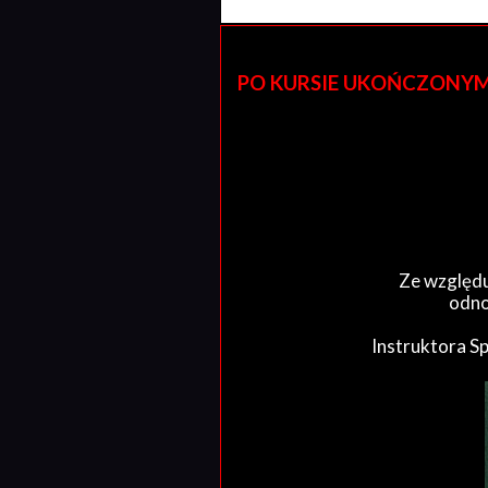
PO KURSIE UKOŃCZONYM W 
Ze względu
odno
Instruktora S