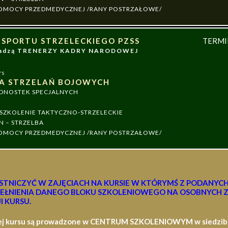
 POMOCY PRZEDMEDYCZNEJ /RANY POSTRZAŁOWE/
 SPORTU STRZELECKIEGO PZSS
TERM
owadzą TRENERZY KADRY NARODOWEJ
rs
A STRZELAŃ BOJOWYCH
EDNOSTEK SPECJALNYCH
ZKOLENIE TAKTYCZNO-STRZELECKIE
N – STRZELBA
 POMOCY PRZEDMEDYCZNEJ /RANY POSTRZAŁOWE/
STNICZYĆ W ZAJĘCIACH NA KURSIE W KTÓRYMŚ Z PODANYC
EŁNIENIA DANEGO BLOKU SZKOLENIOWEGO NA OSOBNYCH Z
I KURSU.
ej kursu są prowadzone w CENTRUM SZKOLENIOWYM w siedzibie 