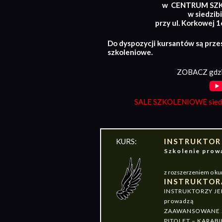
w CENTRUM SZ
w siedzibi
przy ul. Korkowej 
Do dyspozycji kursantów są prze
szkoleniowe.
ZOBACZ gdzi
SALE SZKOLENIOWE siedz
KURS:
INSTRUKTOR
Szkolenie pr
z rozszerzeniem o ku
INSTRUKTOR
INSTRUKTORZY J
prowadzą
ZAAWANSOWANE S
PITOLET – KARABI