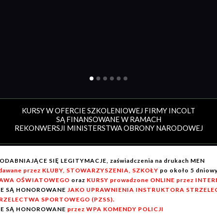
KURSY W OFERCIE SZKOLENIOWEJ FIRMY INCOLT
SĄ FINANSOWANE W RAMACH
REKONWERSJI MINISTERSTWA OBRONY NARODOWEJ
ODABNIAJĄCE SIĘ LEGITYMACJE, zaświadczenia na drukach MEN
dawane przez KLUBY, STOWARZYSZENIA, SZKOŁY
po około 5 dnio
AWA OŚWIATOWEGO
oraz
KURSY prowadzone ONLINE przez INTE
IE SĄ HONOROWANE
JAKO UPRAWNIENIA INSTRUKTORA STRZELEC
RZELECTWA SPORTOWEGO (PZSS).
IE SĄ HONOROWANE
przez WPA KOMENDY POLICJI