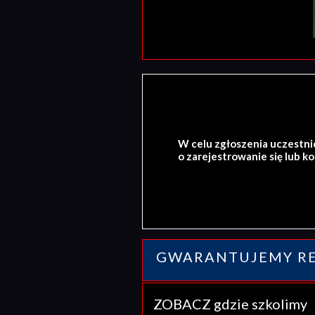
W celu zgłoszenia uczestni
o zarejestrowanie się lub k
GWARANTUJEMY RE
ZOBACZ gdzie szkolim