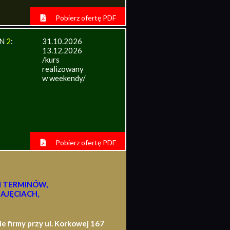
Pobierz ofertę PDF
IN
2
:
31.10.2026
13.12.2026
/kurs
realizowany
w weekendy/
Pobierz ofertę PDF
H TERMINÓW,
AJĘCIACH,
firmy przy ul. Korkowej 167