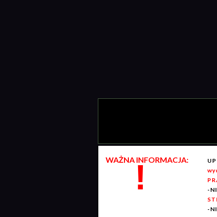
WAŻNA INFORMACJA:
UP
!
wy
PR
-N
ST
-N