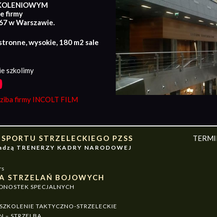
KOLENIOWYM
e firmy
167 w Warszawie.
stronne, wysokie, 180 m2 sale
e szkolimy
iba firmy INCOLT FILM
 SPORTU STRZELECKIEGO PZSS
TERM
owadzą TRENERZY KADRY NARODOWEJ
rs
A STRZELAŃ BOJOWYCH
EDNOSTEK SPECJALNYCH
ZKOLENIE TAKTYCZNO-STRZELECKIE
N – STRZELBA