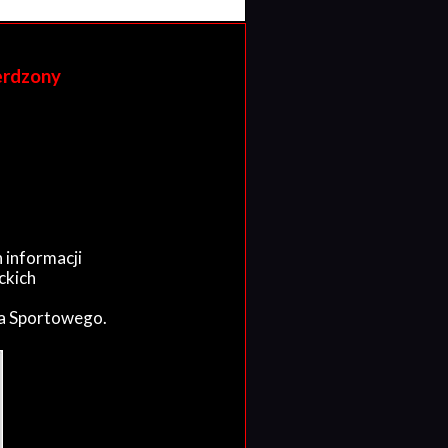
erdzony
 informacji
ckich
wa Sportowego.