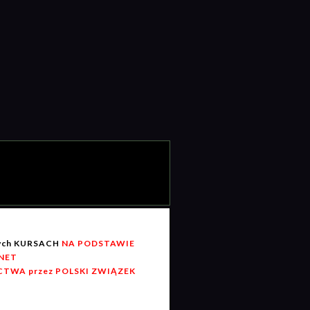
wych KURSACH
NA PODSTAWIE
RNET
TWA przez POLSKI ZWIĄZEK