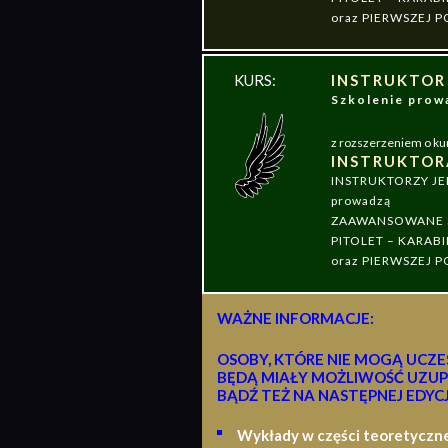
oraz PIERWSZEJ
KURS:
INSTRUKTOR
Szkolenie pr
z rozszerzeniem o ku
INSTRUKTOR
INSTRUKTORZY J
prowadzą
ZAAWANSOWANE S
PITOLET – KARABI
oraz PIERWSZEJ
WAŻNE INFORMACJE:
OSOBY, KTÓRE NIE MOGĄ UCZE
BĘDĄ MIAŁY MOŻLIWOŚĆ UZUP
BĄDŹ TEŻ NA NASTĘPNEJ EDYCJ
Wykłady w części teoretyczn