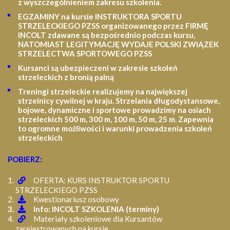
z wyszczególnieniem zakresu szkolenia
.
EGZAMINY na kursie INSTRUKTORA SPORTU
STRZELECKIEGO PZSS organizowanego przez FIRMĘ
INCOLT zdawane są bezpośrednio podczas kursu,
NATOMIAST LEGITYMACJĘ WYDAJE POLSKI ZWIĄZEK
STRZELECTWA SPORTOWEGO PZSS
Kursanci są ubezpieczeni w zakresie szkoleń
strzeleckich z bronią palną
Treningi strzeleckie realizujemy na największej
strzelnicy cywilnej w kraju. Strzelania długodystansowe,
bojowe, dynamiczne i sportowe prowadzimy na osiach
strzeleckich 500 m, 300 m, 100 m, 50 m, 25 m.
Zapewnia
to ogromne możliwości i warunki prowadzenia szkoleń
strzeleckich
POBIERZ:
OFERTA: KURS INSTRUKTOR SPORTU
STRZELECKIEGO PZSS
Kwestionariusz osobowy
Info: INCOLT SZKOLENIA (terminy)
Materiały szkoleniowe dla Kursantów
zarejestrowanych na kursie