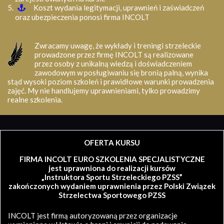
Koszt wydania legitymacji, uprawnień i zaświadczeń
oraz ubezpieczenia ponosi firma INCOLT
Zwracamy uwagę, że wykłady i treningi strzeleckie
prowadzone przez firmę INCOLT są realizowane
przez osoby z unikalną wiedzą i doświadczeniem
zawodowym w posługiwaniu się bronią palną, wynika
stąd wysoki poziom szkoleń i prawidłowe warunki prowadzenia
zajęć. My nie handlujemy uprawnieniami, tylko prowadzimy
realne szkolenia.
OFERTA KURSU
FIRMA INCOLT EURO SZKOLENIA SPECJALISTYCZNE
jest uprawniona do realizacji kursów
„Instruktora Sportu Strzeleckiego PZSS”
zakończonych wydaniem uprawnienia przez Polski Związek
Strzelectwa Sportowego PZSS
INCOLT jest firmą autoryzowaną przez organizacje