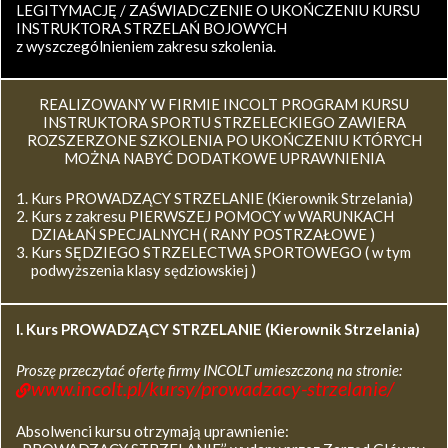
LEGITYMACJĘ / ZAŚWIADCZENIE O UKOŃCZENIU KURSU
INSTRUKTORA STRZELAŃ BOJOWYCH
z wyszczególnieniem zakresu szkolenia.
REALIZOWANY W FIRMIE INCOLT PROGRAM KURSU
INSTRUKTORA SPORTU STRZELECKIEGO ZAWIERA
ROZSZERZONE SZKOLENIA PO UKOŃCZENIU KTÓRYCH
MOŻNA NABYĆ DODATKOWE UPRAWNIENIA
Kurs PROWADZĄCY STRZELANIE (Kierownik Strzelania)
Kurs z zakresu PIERWSZEJ POMOCY w WARUNKACH
DZIAŁAŃ SPECJALNYCH ( RANY POSTRZAŁOWE )
Kurs SĘDZIEGO STRZELECTWA SPORTOWEGO ( w tym
podwyższenia klasy sędziowskiej )
I. Kurs
PROWADZĄCY STRZELANIE (Kierownik Strzelania)
Proszę przeczytać ofertę firmy INCOLT umieszczoną na stronie:
www.incolt.pl/kursy/prowadzacy-strzelanie/
Absolwenci kursu otrzymają uprawnienie: