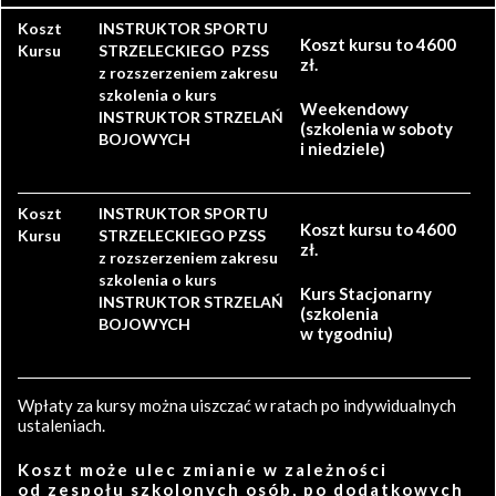
Koszt
INSTRUKTOR SPORTU
Koszt kursu to 4600
Kursu
STRZELECKIEGO PZSS
zł.
z rozszerzeniem zakresu
szkolenia o kurs
Weekendowy
INSTRUKTOR STRZELAŃ
(szkolenia w soboty
BOJOWYCH
i niedziele)
Koszt
INSTRUKTOR SPORTU
Koszt kursu to 4600
Kursu
STRZELECKIEGO PZSS
zł.
z rozszerzeniem zakresu
szkolenia o kurs
Kurs Stacjonarny
INSTRUKTOR STRZELAŃ
(szkolenia
BOJOWYCH
w tygodniu)
Wpłaty za kursy można uiszczać w ratach po indywidualnych
ustaleniach.
Koszt może ulec zmianie w zależności
od zespołu szkolonych osób, po dodatkowych