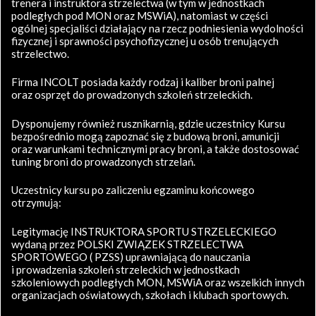
trenera i instruktora strzelectwa (w tym w jednostkach
podległych pod MON oraz MSWiA), natomiast w części
ogólnej specjaliści działający na rzecz podniesienia wydolności
fizycznej i sprawności psychofizycznej u osób trenujących
strzelectwo.
Firma INCOLT posiada każdy rodzaj i kaliber broni palnej
oraz osprzęt do prowadzonych szkoleń strzeleckich.
Dysponujemy również rusznikarnią, gdzie uczestnicy Kursu
bezpośrednio mogą zapoznać się z budową broni, amunicji
oraz warunkami technicznymi pracy broni, a także dostosować
tuning broni do prowadzonych strzelań.
Uczestnicy kursu po zaliczeniu egzaminu końcowego
otrzymują:
Legitymację INSTRUKTORA SPORTU STRZELECKIEGO
wydaną przez POLSKI ZWIĄZEK STRZELECTWA
SPORTOWEGO ( PZSS) uprawniającą do nauczania
i prowadzenia szkoleń strzeleckich w jednostkach
szkoleniowych podległych MON, MSWiA oraz wszelkich innych
organizacjach oświatowych, szkołach i klubach sportowych.