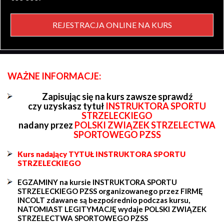
REJESTRACJA ONLINE NA KURS
WAŻNE INFORMACJE:
Zapisując się na kurs zawsze sprawdź
czy uzyskasz tytuł
INSTRUKTORA SPORTU
STRZELECKIEGO
nadany przez
POLSKI ZWIĄZEK STRZELECTWA
SPORTOWEGO PZSS
Kurs nadający TYTUŁ INSTRUKTORA SPORTU
STRZELECKIEGO
EGZAMINY na kursie INSTRUKTORA SPORTU
STRZELECKIEGO PZSS organizowanego przez FIRMĘ
INCOLT zdawane są bezpośrednio podczas kursu,
NATOMIAST LEGITYMACJĘ wydaje POLSKI ZWIĄZEK
STRZELECTWA SPORTOWEGO PZSS