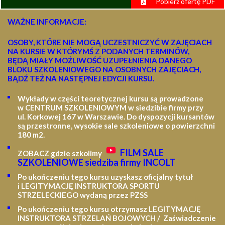
Pobierz ofertę PDF
WAŻNE INFORMACJE:
OSOBY, KTÓRE NIE MOGĄ UCZESTNICZYĆ W ZAJĘCIACH
NA KURSIE W KTÓRYMŚ Z PODANYCH TERMINÓW,
BĘDĄ MIAŁY MOŻLIWOŚĆ UZUPEŁNIENIA DANEGO
BLOKU SZKOLENIOWEGO NA OSOBNYCH ZAJĘCIACH,
BĄDŹ TEŻ NA NASTĘPNEJ EDYCJI KURSU.
Wykłady w części teoretycznej kursu są prowadzone
w CENTRUM SZKOLENIOWYM w siedzibie firmy przy
ul. Korkowej 167 w Warszawie. Do dyspozycji kursantów
są przestronne, wysokie sale szkoleniowe o powierzchni
180 m2.
FILM SALE
ZOBACZ gdzie szkolimy
SZKOLENIOWE siedziba firmy INCOLT
Po ukończeniu tego kursu uzyskasz oficjalny tytuł
i LEGITYMACJĘ
INSTRUKTORA SPORTU
STRZELECKIEGO wydaną przez PZSS
Po ukończeniu tego kursu otrzymasz LEGITYMACJĘ
INSTRUKTORA STRZELAŃ BOJOWYCH / Zaświadczenie