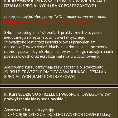
II. Kurs z zakresu
PIERWSZEJ POMOCY W WARUNKACH
DZIAŁAŃ SPECJALNYCH ( RANY POSTRZAŁOWE )
Proszę przeczytać ofertę firmy INCOLT umieszczoną na stronie:
www.incolt.pl/kursy/pierwsza-pomoc/
Szkolenie polega na ćwiczeniach praktycznych z użyciem
medycznego sprzętu ratownictwa taktycznego.
Prowadzone jest przez instruktorów z uprawnieniami
do realizacji w/w szkoleń. Nacisk na szkoleniu jest położony
na zdobycie wiedzy, niezbędnej przy wszelkiego rodzaju ranach
postrzałowych oraz eksplozji materiału wybuchowego.
Absolwenci kursu otrzymają zaświadczenie o ukończeniu:
KURSU PIERWSZEJ POMOCY W WARUNKACH DZIAŁAŃ
SPECJALNYCH (RANY POSTRZAŁOWE).
III. Kurs SĘDZIEGO STRZELECTWA SPORTOWEGO ( w tym
podwyższenia klasy sędziowskiej )
Absolwenci kursu otrzymają:
LICENCJĘ SĘDZIEGO STRZELECTWA SPORTOWEGO klasy