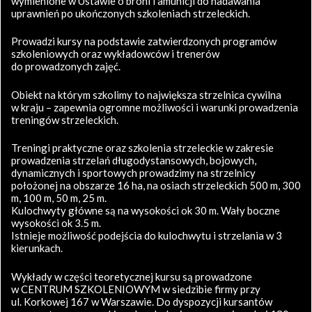
wymienione w Ustawie o broni i amunicji do nadawania
uprawnień po ukończonych szkoleniach strzeleckich.
Prowadzi kursy na podstawie zatwierdzonych programów
szkoleniowych oraz wykładowców i trenerów
do prowadzonych zajęć.
Obiekt na którym szkolimy to największa strzelnica cywilna
w kraju – zapewnia ogromne możliwości i warunki prowadzenia
treningów strzeleckich.
Treningi praktyczne oraz szkolenia strzeleckie w zakresie
prowadzenia strzelań długodystansowych, bojowych,
dynamicznych i sportowych prowadzimy na strzelnicy
położonej na obszarze 16 ha, na osiach strzeleckich 500 m, 300
m, 100 m, 50 m, 25 m.
Kulochwyty główne są na wysokości ok 30 m. Wały boczne
wysokości ok 3.5 m.
Istnieje możliwość podejścia do kulochwytu i strzelania w 3
kierunkach.
Wykłady w części teoretycznej kursu są prowadzone
w CENTRUM SZKOLENIOWYM w siedzibie firmy przy
ul. Korkowej 167 w Warszawie. Do dyspozycji kursantów