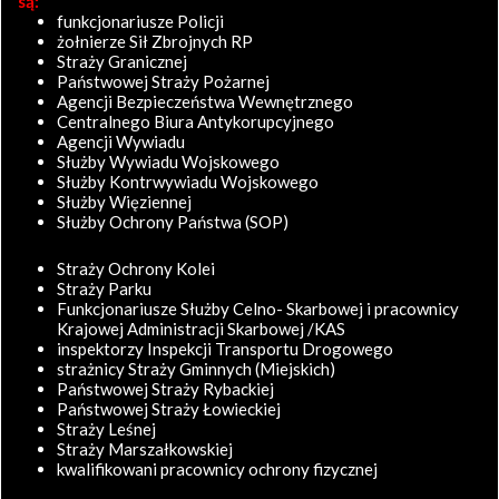
są:
funkcjonariusze Policji
żołnierze Sił Zbrojnych RP
Straży Granicznej
Państwowej Straży Pożarnej
Agencji Bezpieczeństwa Wewnętrznego
Centralnego Biura Antykorupcyjnego
Agencji Wywiadu
Służby Wywiadu Wojskowego
Służby Kontrwywiadu Wojskowego
Służby Więziennej
Służby Ochrony Państwa (SOP)
Straży Ochrony Kolei
Straży Parku
Funkcjonariusze Służby Celno- Skarbowej i pracownicy
Krajowej Administracji Skarbowej /KAS
inspektorzy Inspekcji Transportu Drogowego
strażnicy Straży Gminnych (Miejskich)
Państwowej Straży Rybackiej
Państwowej Straży Łowieckiej
Straży Leśnej
Straży Marszałkowskiej
kwalifikowani pracownicy ochrony fizycznej