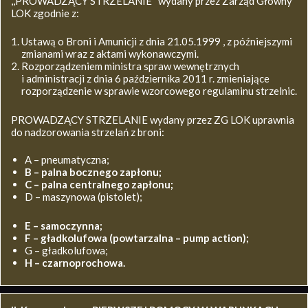
,,PROWADZĄCY STRZELANIE’’ wydany przez Zarząd Główny
LOK zgodnie z:
Ustawą o Broni i Amunicji z dnia 21.05.1999 , z późniejszymi
zmianami wraz z aktami wykonawczymi.
Rozporządzeniem ministra spraw wewnętrznych
i administracji z dnia 6 października 2011 r. zmieniające
rozporządzenie w sprawie wzorcowego regulaminu strzelnic.
PROWADZĄCY STRZELANIE wydany przez ZG LOK uprawnia
do nadzorowania strzelań z broni:
A – pneumatyczna;
B – palna bocznego zapłonu;
C – palna centralnego zapłonu;
D – maszynowa (pistolet);
E – samoczynna;
F – gładkolufowa (powtarzalna – pump action);
G – gładkolufowa;
H – czarnoprochowa.