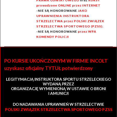
PRAWA OŚWIATOWEGO
oraz
KURSY
prowadzone ONLINE przez INTERNET
-NIE SĄ HONOROWANE
JAKO
UPRAWNIENIA INSTRUKTORA
STRZELECTWA przez POLSKI ZWIĄZEK
STRZELECTWA SPORTOWEGO (PZSS).
-NIE SĄ HONOROWANE
przez WPA
KOMENDY POLICJI
PO KURSIE UKOŃCZONYM W FIRMIE INCOLT
uzyskasz oficjalny TYTUŁ potwierdzony
LEGITYMACJĄ INSTRUKTORA SPORTU STRZELECKIEGO
WYDANĄ PRZEZ
ORGANIZACJĘ WYMIENIONĄ W USTAWIE O BRONI
I AMUNICJI
DO NADAWANIA UPRAWNIEŃ W STRZELECTWIE
POLSKI ZWIĄZEK STRZELECTWA SPORTOWEGO PZSS