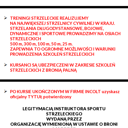
TRENINGI STRZELECKIE REALIZUJEMY
NA NAJWIĘKSZEJ STRZELNICY CYWILNEJ W KRAJU.
STRZELANIA DŁUGODYSTANSOWE, BOJOWE,
DYNAMICZNE I SPORTOWE PROWADZIMY NA OSIACH
STRZELECKICH
500 m, 300 m, 100 m, 50 m, 25 m.
ZAPEWNIA TO OGROMNE MOŻLIWOŚCI I WARUNKI
PROWADZENIA SZKOLEŃ STRZELECKICH
KURSANCI SĄ UBEZPIECZENI W ZAKRESIE SZKOLEŃ
STRZELECKICH Z BRONIĄ PALNĄ
PO KURSIE UKOŃCZONYM W FIRMIE INCOLT uzyskasz
oficjalny TYTUŁ potwierdzony
LEGITYMACJĄ INSTRUKTORA SPORTU
STRZELECKIEGO
WYDANĄ PRZEZ
ORGANIZACJĘ WYMIENIONĄ W USTAWIE O BRONI