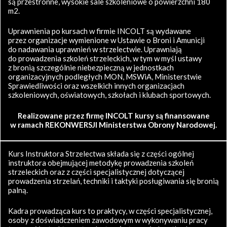
są przestronne, wysokie sale szkoleniowe o powierzchni 180
m2.
Uprawnienia po kursach w firmie INCOLT są wydawane
przez organizacje wymienione w Ustawie o Broni i Amunicji
do nadawania uprawnień w strzelectwie. Uprawniają
do prowadzenia szkoleń strzeleckich, w tym w myśl ustawy
z bronią szczególnie niebezpieczną w jednostkach
organizacyjnych podległych MON, MSWiA, Ministerstwie
Sprawiedliwości oraz wszelkich innych organizacjach
szkoleniowych, oświatowych, szkołach i klubach sportowych.
Realizowane przez firmę INCOLT kursy są finansowane
w ramach REKONWERSJI Ministerstwa Obrony Narodowej.
Kurs Instruktora Strzelectwa składa się z części ogólnej
instruktora obejmującej metodykę prowadzenia szkoleń
strzeleckich oraz z części specjalistycznej dotyczącej
prowadzenia strzelań, techniki i taktyki posługiwania się bronią
palną.
Kadra prowadząca kurs to praktycy, w części specjalistycznej,
osoby z doświadczeniem zawodowym w wykonywaniu pracy