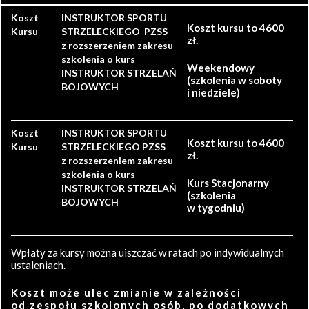
Koszt
INSTRUKTOR SPORTU
Koszt kursu to 4600
Kursu
STRZELECKIEGO PZSS
zł.
z rozszerzeniem zakresu
szkolenia o kurs
Weekendowy
INSTRUKTOR STRZELAŃ
(szkolenia w soboty
BOJOWYCH
i niedziele)
Koszt
INSTRUKTOR SPORTU
Koszt kursu to 4600
Kursu
STRZELECKIEGO PZSS
zł.
z rozszerzeniem zakresu
szkolenia o kurs
Kurs Stacjonarny
INSTRUKTOR STRZELAŃ
(szkolenia
BOJOWYCH
w tygodniu)
Wpłaty za kursy można uiszczać w ratach po indywidualnych
ustaleniach.
Koszt może ulec zmianie w zależności
od zespołu szkolonych osób, po dodatkowych