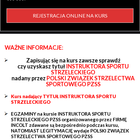
REJESTRACJA ONLINE NA KURS
WAŻNE INFORMACJE:
Zapisując się na kurs zawsze sprawdź
czy uzyskasz tytuł
INSTRUKTORA SPORTU
STRZELECKIEGO
nadany przez
POLSKI ZWIĄZEK STRZELECTWA
SPORTOWEGO PZSS
Kurs nadający TYTUŁ INSTRUKTORA SPORTU
STRZELECKIEGO
EGZAMINY na kursie INSTRUKTORA SPORTU
STRZELECKIEGO PZSS organizowanego przez FIRMĘ
INCOLT zdawane są bezpośrednio podczas kursu,
NATOMIAST LEGITYMACJĘ wydaje POLSKI ZWIĄZEK
STRZELECTWA SPORTOWEGO PZSS