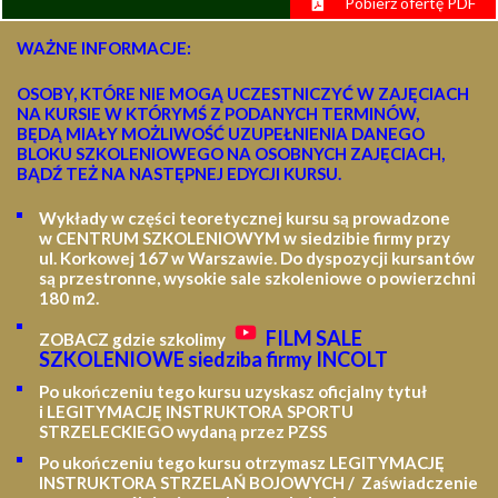
Pobierz ofertę PDF
WAŻNE INFORMACJE:
OSOBY, KTÓRE NIE MOGĄ UCZESTNICZYĆ W ZAJĘCIACH
NA KURSIE W KTÓRYMŚ Z PODANYCH TERMINÓW,
BĘDĄ MIAŁY MOŻLIWOŚĆ UZUPEŁNIENIA DANEGO
BLOKU SZKOLENIOWEGO NA OSOBNYCH ZAJĘCIACH,
BĄDŹ TEŻ NA NASTĘPNEJ EDYCJI KURSU.
Wykłady w części teoretycznej kursu są prowadzone
w CENTRUM SZKOLENIOWYM w siedzibie firmy przy
ul. Korkowej 167 w Warszawie. Do dyspozycji kursantów
są przestronne, wysokie sale szkoleniowe o powierzchni
180 m2.
FILM SALE
ZOBACZ gdzie szkolimy
SZKOLENIOWE siedziba firmy INCOLT
Po ukończeniu tego kursu uzyskasz oficjalny tytuł
i LEGITYMACJĘ
INSTRUKTORA SPORTU
STRZELECKIEGO wydaną przez PZSS
Po ukończeniu tego kursu otrzymasz LEGITYMACJĘ
INSTRUKTORA STRZELAŃ BOJOWYCH / Zaświadczenie