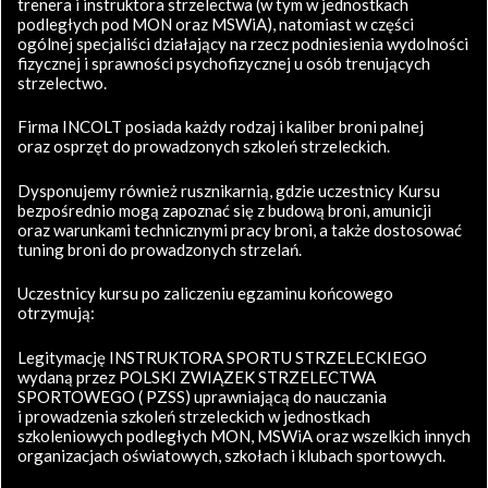
trenera i instruktora strzelectwa (w tym w jednostkach
podległych pod MON oraz MSWiA), natomiast w części
ogólnej specjaliści działający na rzecz podniesienia wydolności
fizycznej i sprawności psychofizycznej u osób trenujących
strzelectwo.
Firma INCOLT posiada każdy rodzaj i kaliber broni palnej
oraz osprzęt do prowadzonych szkoleń strzeleckich.
Dysponujemy również rusznikarnią, gdzie uczestnicy Kursu
bezpośrednio mogą zapoznać się z budową broni, amunicji
oraz warunkami technicznymi pracy broni, a także dostosować
tuning broni do prowadzonych strzelań.
Uczestnicy kursu po zaliczeniu egzaminu końcowego
otrzymują:
Legitymację INSTRUKTORA SPORTU STRZELECKIEGO
wydaną przez POLSKI ZWIĄZEK STRZELECTWA
SPORTOWEGO ( PZSS) uprawniającą do nauczania
i prowadzenia szkoleń strzeleckich w jednostkach
szkoleniowych podległych MON, MSWiA oraz wszelkich innych
organizacjach oświatowych, szkołach i klubach sportowych.