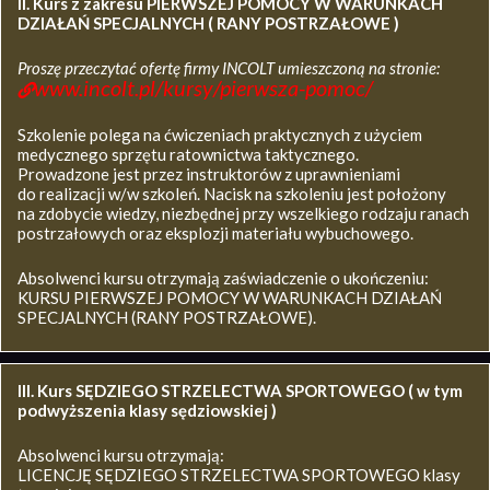
II. Kurs z zakresu
PIERWSZEJ POMOCY W WARUNKACH
DZIAŁAŃ SPECJALNYCH ( RANY POSTRZAŁOWE )
Proszę przeczytać ofertę firmy INCOLT umieszczoną na stronie:
www.incolt.pl/kursy/pierwsza-pomoc/
Szkolenie polega na ćwiczeniach praktycznych z użyciem
medycznego sprzętu ratownictwa taktycznego.
Prowadzone jest przez instruktorów z uprawnieniami
do realizacji w/w szkoleń. Nacisk na szkoleniu jest położony
na zdobycie wiedzy, niezbędnej przy wszelkiego rodzaju ranach
postrzałowych oraz eksplozji materiału wybuchowego.
Absolwenci kursu otrzymają zaświadczenie o ukończeniu:
KURSU PIERWSZEJ POMOCY W WARUNKACH DZIAŁAŃ
SPECJALNYCH (RANY POSTRZAŁOWE).
III. Kurs SĘDZIEGO STRZELECTWA SPORTOWEGO ( w tym
podwyższenia klasy sędziowskiej )
Absolwenci kursu otrzymają:
LICENCJĘ SĘDZIEGO STRZELECTWA SPORTOWEGO klasy