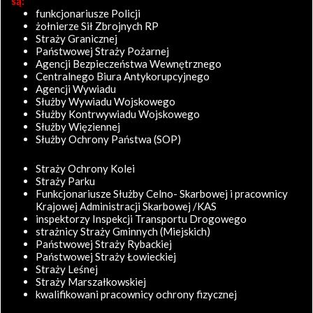
są:
funkcjonariusze Policji
żołnierze Sił Zbrojnych RP
Straży Granicznej
Państwowej Straży Pożarnej
Agencji Bezpieczeństwa Wewnętrznego
Centralnego Biura Antykorupcyjnego
Agencji Wywiadu
Służby Wywiadu Wojskowego
Służby Kontrwywiadu Wojskowego
Służby Więziennej
Służby Ochrony Państwa (SOP)
Straży Ochrony Kolei
Straży Parku
Funkcjonariusze Służby Celno- Skarbowej i pracownicy
Krajowej Administracji Skarbowej /KAS
inspektorzy Inspekcji Transportu Drogowego
strażnicy Straży Gminnych (Miejskich)
Państwowej Straży Rybackiej
Państwowej Straży Łowieckiej
Straży Leśnej
Straży Marszałkowskiej
kwalifikowani pracownicy ochrony fizycznej