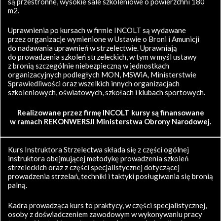
są przestronne, wysokie sale szkoleniowe o powierzchni 180
m2.
Uprawnienia po kursach w firmie INCOLT są wydawane
przez organizacje wymienione w Ustawie o Broni i Amunicji
do nadawania uprawnień w strzelectwie. Uprawniają
do prowadzenia szkoleń strzeleckich, w tym w myśl ustawy
z bronią szczególnie niebezpieczną w jednostkach
organizacyjnych podległych MON, MSWiA, Ministerstwie
Sprawiedliwości oraz wszelkich innych organizacjach
szkoleniowych, oświatowych, szkołach i klubach sportowych.
Realizowane przez firmę INCOLT kursy są finansowane
w ramach REKONWERSJI Ministerstwa Obrony Narodowej.
Kurs Instruktora Strzelectwa składa się z części ogólnej
instruktora obejmującej metodykę prowadzenia szkoleń
strzeleckich oraz z części specjalistycznej dotyczącej
prowadzenia strzelań, techniki i taktyki posługiwania się bronią
palną.
Kadra prowadząca kurs to praktycy, w części specjalistycznej,
osoby z doświadczeniem zawodowym w wykonywaniu pracy