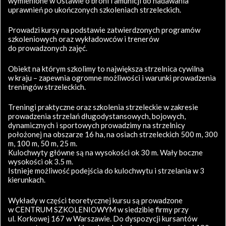
wymienione w Ustawie o broni i amunicji do nadawania
uprawnień po ukończonych szkoleniach strzeleckich.
Prowadzi kursy na podstawie zatwierdzonych programów
szkoleniowych oraz wykładowców i trenerów
do prowadzonych zajęć.
Obiekt na którym szkolimy to największa strzelnica cywilna
w kraju – zapewnia ogromne możliwości i warunki prowadzenia
treningów strzeleckich.
Treningi praktyczne oraz szkolenia strzeleckie w zakresie
prowadzenia strzelań długodystansowych, bojowych,
dynamicznych i sportowych prowadzimy na strzelnicy
położonej na obszarze 16 ha, na osiach strzeleckich 500 m, 300
m, 100 m, 50 m, 25 m.
Kulochwyty główne są na wysokości ok 30 m. Wały boczne
wysokości ok 3.5 m.
Istnieje możliwość podejścia do kulochwytu i strzelania w 3
kierunkach.
Wykłady w części teoretycznej kursu są prowadzone
w CENTRUM SZKOLENIOWYM w siedzibie firmy przy
ul. Korkowej 167 w Warszawie. Do dyspozycji kursantów