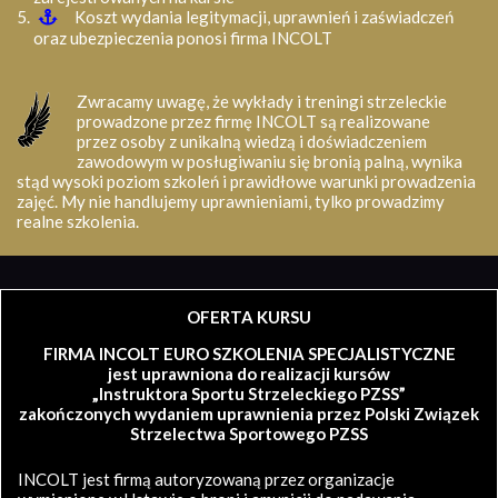
Koszt wydania legitymacji, uprawnień i zaświadczeń
oraz ubezpieczenia ponosi firma INCOLT
Zwracamy uwagę, że wykłady i treningi strzeleckie
prowadzone przez firmę INCOLT są realizowane
przez osoby z unikalną wiedzą i doświadczeniem
zawodowym w posługiwaniu się bronią palną, wynika
stąd wysoki poziom szkoleń i prawidłowe warunki prowadzenia
zajęć. My nie handlujemy uprawnieniami, tylko prowadzimy
realne szkolenia.
OFERTA KURSU
FIRMA INCOLT EURO SZKOLENIA SPECJALISTYCZNE
jest uprawniona do realizacji kursów
„Instruktora Sportu Strzeleckiego PZSS”
zakończonych wydaniem uprawnienia przez Polski Związek
Strzelectwa Sportowego PZSS
INCOLT jest firmą autoryzowaną przez organizacje