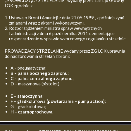
,,PROWADZĄCY STRZELANIE’’ wydany przez Zarząd Główny
LOK zgodnie z:
Ustawą o Broni i Amunicji z dnia 21.05.1999 , z późniejszymi
zmianami wraz z aktami wykonawczymi.
Rozporządzeniem ministra spraw wewnętrznych
i administracji z dnia 6 października 2011 r. zmieniające
rozporządzenie w sprawie wzorcowego regulaminu strzelnic.
PROWADZĄCY STRZELANIE wydany przez ZG LOK uprawnia
do nadzorowania strzelań z broni:
A – pneumatyczna;
B – palna bocznego zapłonu;
C – palna centralnego zapłonu;
D – maszynowa (pistolet);
E – samoczynna;
F – gładkolufowa (powtarzalna – pump action);
G – gładkolufowa;
H – czarnoprochowa.