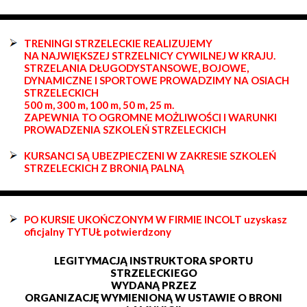
TRENINGI STRZELECKIE REALIZUJEMY
NA NAJWIĘKSZEJ STRZELNICY CYWILNEJ W KRAJU.
STRZELANIA DŁUGODYSTANSOWE, BOJOWE,
DYNAMICZNE I SPORTOWE PROWADZIMY NA OSIACH
STRZELECKICH
500 m, 300 m, 100 m, 50 m, 25 m.
ZAPEWNIA TO OGROMNE MOŻLIWOŚCI I WARUNKI
PROWADZENIA SZKOLEŃ STRZELECKICH
KURSANCI SĄ UBEZPIECZENI W ZAKRESIE SZKOLEŃ
STRZELECKICH Z BRONIĄ PALNĄ
PO KURSIE UKOŃCZONYM W FIRMIE INCOLT uzyskasz
oficjalny TYTUŁ potwierdzony
LEGITYMACJĄ INSTRUKTORA SPORTU
STRZELECKIEGO
WYDANĄ PRZEZ
ORGANIZACJĘ WYMIENIONĄ W USTAWIE O BRONI