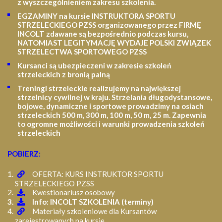
z wyszczególnieniem zakresu szkolenia
.
EGZAMINY na kursie INSTRUKTORA SPORTU
STRZELECKIEGO PZSS organizowanego przez FIRMĘ
INCOLT zdawane są bezpośrednio podczas kursu,
NATOMIAST LEGITYMACJĘ WYDAJE POLSKI ZWIĄZEK
STRZELECTWA SPORTOWEGO PZSS
Kursanci są ubezpieczeni w zakresie szkoleń
strzeleckich z bronią palną
Treningi strzeleckie realizujemy na największej
strzelnicy cywilnej w kraju. Strzelania długodystansowe,
bojowe, dynamiczne i sportowe prowadzimy na osiach
strzeleckich 500 m, 300 m, 100 m, 50 m, 25 m.
Zapewnia
to ogromne możliwości i warunki prowadzenia szkoleń
strzeleckich
POBIERZ:
OFERTA: KURS INSTRUKTOR SPORTU
STRZELECKIEGO PZSS
Kwestionariusz osobowy
Info: INCOLT SZKOLENIA (terminy)
Materiały szkoleniowe dla Kursantów
zarejestrowanych na kursie