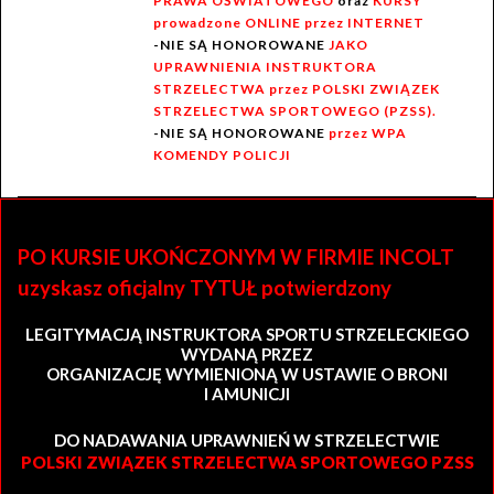
PRAWA OŚWIATOWEGO
oraz
KURSY
prowadzone ONLINE przez INTERNET
-NIE SĄ HONOROWANE
JAKO
UPRAWNIENIA INSTRUKTORA
STRZELECTWA przez POLSKI ZWIĄZEK
STRZELECTWA SPORTOWEGO (PZSS).
-NIE SĄ HONOROWANE
przez WPA
KOMENDY POLICJI
PO KURSIE UKOŃCZONYM W FIRMIE INCOLT
uzyskasz oficjalny TYTUŁ potwierdzony
LEGITYMACJĄ INSTRUKTORA SPORTU STRZELECKIEGO
WYDANĄ PRZEZ
ORGANIZACJĘ WYMIENIONĄ W USTAWIE O BRONI
I AMUNICJI
DO NADAWANIA UPRAWNIEŃ W STRZELECTWIE
POLSKI ZWIĄZEK STRZELECTWA SPORTOWEGO PZSS