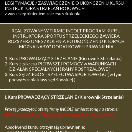
LEGITYMACJĘ / ZAŚWIADCZENIE O UKOŃCZENIU KURSU
INSTRUKTORA STRZELAŃ BOJOWYCH
z wyszczególnieniem zakresu szkolenia.
REALIZOWANY W FIRMIE INCOLT PROGRAM KURSU
INSTRUKTORA SPORTU STRZELECKIEGO ZAWIERA
ROZSZERZONE SZKOLENIA PO UKOŃCZENIU KTÓRYCH
MOŻNA NABYĆ DODATKOWE UPRAWNIENIA
Kurs PROWADZĄCY STRZELANIE (Kierownik Strzelania)
Kurs z zakresu PIERWSZEJ POMOCY w WARUNKACH
DZIAŁAŃ SPECJALNYCH ( RANY POSTRZAŁOWE )
Kurs SĘDZIEGO STRZELECTWA SPORTOWEGO ( w tym
podwyższenia klasy sędziowskiej )
I. Kurs
PROWADZĄCY STRZELANIE (Kierownik Strzelania)
Proszę przeczytać ofertę firmy INCOLT umieszczoną na stronie:
www.incolt.pl/kursy/prowadzacy-strzelanie/
Absolwenci kursu otrzymają uprawnienie: