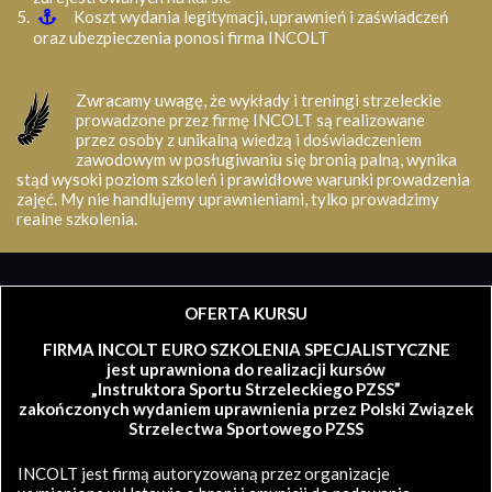
Koszt wydania legitymacji, uprawnień i zaświadczeń
oraz ubezpieczenia ponosi firma INCOLT
Zwracamy uwagę, że wykłady i treningi strzeleckie
prowadzone przez firmę INCOLT są realizowane
przez osoby z unikalną wiedzą i doświadczeniem
zawodowym w posługiwaniu się bronią palną, wynika
stąd wysoki poziom szkoleń i prawidłowe warunki prowadzenia
zajęć. My nie handlujemy uprawnieniami, tylko prowadzimy
realne szkolenia.
OFERTA KURSU
FIRMA INCOLT EURO SZKOLENIA SPECJALISTYCZNE
jest uprawniona do realizacji kursów
„Instruktora Sportu Strzeleckiego PZSS”
zakończonych wydaniem uprawnienia przez Polski Związek
Strzelectwa Sportowego PZSS
INCOLT jest firmą autoryzowaną przez organizacje