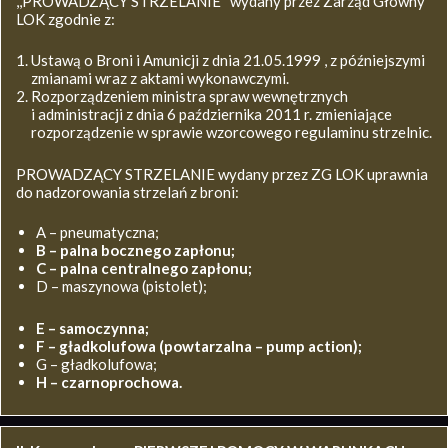
,,PROWADZĄCY STRZELANIE’’ wydany przez Zarząd Główny
LOK zgodnie z:
Ustawą o Broni i Amunicji z dnia 21.05.1999 , z późniejszymi
zmianami wraz z aktami wykonawczymi.
Rozporządzeniem ministra spraw wewnętrznych
i administracji z dnia 6 października 2011 r. zmieniające
rozporządzenie w sprawie wzorcowego regulaminu strzelnic.
PROWADZĄCY STRZELANIE wydany przez ZG LOK uprawnia
do nadzorowania strzelań z broni:
A – pneumatyczna;
B – palna bocznego zapłonu;
C – palna centralnego zapłonu;
D – maszynowa (pistolet);
E – samoczynna;
F – gładkolufowa (powtarzalna – pump action);
G – gładkolufowa;
H – czarnoprochowa.