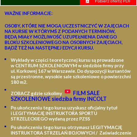
Pobierz ofertę PDF
WAŻNE INFORMACJE:
OSOBY, KTÓRE NIE MOGĄ UCZESTNICZYĆ W ZAJĘCIACH
NA KURSIE W KTÓRYMŚ Z PODANYCH TERMINÓW,
BĘDĄ MIAŁY MOŻLIWOŚĆ UZUPEŁNIENIA DANEGO
BLOKU SZKOLENIOWEGO NA OSOBNYCH ZAJĘCIACH,
BĄDŹ TEŻ NA NASTĘPNEJ EDYCJI KURSU.
Wykłady w części teoretycznej kursu są prowadzone
w CENTRUM SZKOLENIOWYM w siedzibie firmy przy
ul. Korkowej 167 w Warszawie. Do dyspozycji kursantów
są przestronne, wysokie sale szkoleniowe o powierzchni
180 m2.
FILM SALE
ZOBACZ gdzie szkolimy
SZKOLENIOWE siedziba firmy INCOLT
Po ukończeniu tego kursu uzyskasz oficjalny tytuł
i LEGITYMACJĘ
INSTRUKTORA SPORTU
STRZELECKIEGO wydaną przez PZSS
Po ukończeniu tego kursu otrzymasz LEGITYMACJĘ
INSTRUKTORA STRZELAŃ BOJOWYCH / Zaświadczenie