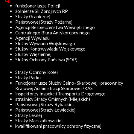
są:
funkcjonariusze Policji
żołnierze Sił Zbrojnych RP
Straży Granicznej
Państwowej Straży Pożarnej
Agencji Bezpieczeństwa Wewnętrznego
Centralnego Biura Antykorupcyjnego
Agencji Wywiadu
Służby Wywiadu Wojskowego
Służby Kontrwywiadu Wojskowego
Służby Więziennej
Służby Ochrony Państwa (SOP)
Straży Ochrony Kolei
Straży Parku
Funkcjonariusze Służby Celno- Skarbowej i pracownicy
Krajowej Administracji Skarbowej /KAS
inspektorzy Inspekcji Transportu Drogowego
strażnicy Straży Gminnych (Miejskich)
Państwowej Straży Rybackiej
Państwowej Straży Łowieckiej
Straży Leśnej
Straży Marszałkowskiej
kwalifikowani pracownicy ochrony fizycznej