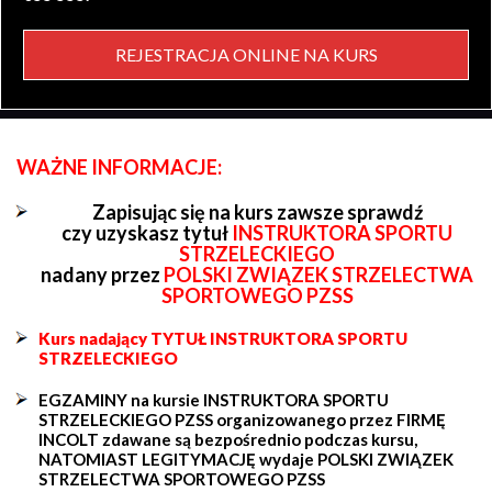
REJESTRACJA ONLINE NA KURS
WAŻNE INFORMACJE:
Zapisując się na kurs zawsze sprawdź
czy uzyskasz tytuł
INSTRUKTORA SPORTU
STRZELECKIEGO
nadany przez
POLSKI ZWIĄZEK STRZELECTWA
SPORTOWEGO PZSS
Kurs nadający TYTUŁ INSTRUKTORA SPORTU
STRZELECKIEGO
EGZAMINY na kursie INSTRUKTORA SPORTU
STRZELECKIEGO PZSS organizowanego przez FIRMĘ
INCOLT zdawane są bezpośrednio podczas kursu,
NATOMIAST LEGITYMACJĘ wydaje POLSKI ZWIĄZEK
STRZELECTWA SPORTOWEGO PZSS