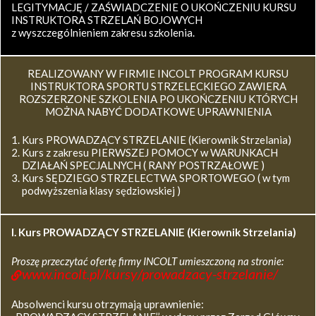
LEGITYMACJĘ / ZAŚWIADCZENIE O UKOŃCZENIU KURSU
INSTRUKTORA STRZELAŃ BOJOWYCH
z wyszczególnieniem zakresu szkolenia.
REALIZOWANY W FIRMIE INCOLT PROGRAM KURSU
INSTRUKTORA SPORTU STRZELECKIEGO ZAWIERA
ROZSZERZONE SZKOLENIA PO UKOŃCZENIU KTÓRYCH
MOŻNA NABYĆ DODATKOWE UPRAWNIENIA
Kurs PROWADZĄCY STRZELANIE (Kierownik Strzelania)
Kurs z zakresu PIERWSZEJ POMOCY w WARUNKACH
DZIAŁAŃ SPECJALNYCH ( RANY POSTRZAŁOWE )
Kurs SĘDZIEGO STRZELECTWA SPORTOWEGO ( w tym
podwyższenia klasy sędziowskiej )
I. Kurs
PROWADZĄCY STRZELANIE (Kierownik Strzelania)
Proszę przeczytać ofertę firmy INCOLT umieszczoną na stronie:
www.incolt.pl/kursy/prowadzacy-strzelanie/
Absolwenci kursu otrzymają uprawnienie: