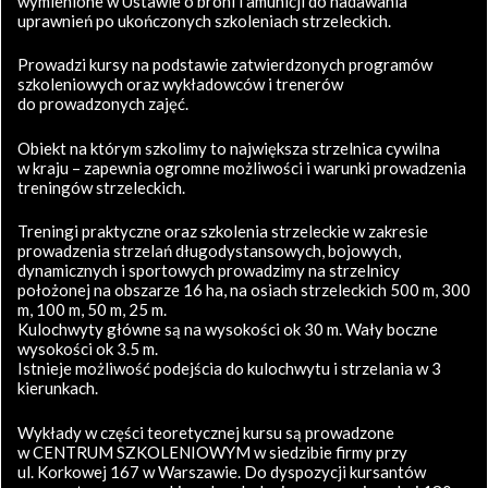
wymienione w Ustawie o broni i amunicji do nadawania
uprawnień po ukończonych szkoleniach strzeleckich.
Prowadzi kursy na podstawie zatwierdzonych programów
szkoleniowych oraz wykładowców i trenerów
do prowadzonych zajęć.
Obiekt na którym szkolimy to największa strzelnica cywilna
w kraju – zapewnia ogromne możliwości i warunki prowadzenia
treningów strzeleckich.
Treningi praktyczne oraz szkolenia strzeleckie w zakresie
prowadzenia strzelań długodystansowych, bojowych,
dynamicznych i sportowych prowadzimy na strzelnicy
położonej na obszarze 16 ha, na osiach strzeleckich 500 m, 300
m, 100 m, 50 m, 25 m.
Kulochwyty główne są na wysokości ok 30 m. Wały boczne
wysokości ok 3.5 m.
Istnieje możliwość podejścia do kulochwytu i strzelania w 3
kierunkach.
Wykłady w części teoretycznej kursu są prowadzone
w CENTRUM SZKOLENIOWYM w siedzibie firmy przy
ul. Korkowej 167 w Warszawie. Do dyspozycji kursantów