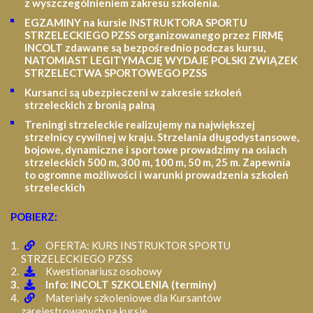
z wyszczególnieniem zakresu szkolenia
.
EGZAMINY na kursie INSTRUKTORA SPORTU
STRZELECKIEGO PZSS organizowanego przez FIRMĘ
INCOLT zdawane są bezpośrednio podczas kursu,
NATOMIAST LEGITYMACJĘ WYDAJE POLSKI ZWIĄZEK
STRZELECTWA SPORTOWEGO PZSS
Kursanci są ubezpieczeni w zakresie szkoleń
strzeleckich z bronią palną
Treningi strzeleckie realizujemy na największej
strzelnicy cywilnej w kraju. Strzelania długodystansowe,
bojowe, dynamiczne i sportowe prowadzimy na osiach
strzeleckich 500 m, 300 m, 100 m, 50 m, 25 m.
Zapewnia
to ogromne możliwości i warunki prowadzenia szkoleń
strzeleckich
POBIERZ:
OFERTA: KURS INSTRUKTOR SPORTU
STRZELECKIEGO PZSS
Kwestionariusz osobowy
Info: INCOLT SZKOLENIA (terminy)
Materiały szkoleniowe dla Kursantów
zarejestrowanych na kursie