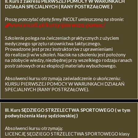
II. Kurs z zakresu
PIERWSZEJ POMOCY W WARUNKACH
DZIAŁAŃ SPECJALNYCH ( RANY POSTRZAŁOWE )
Proszę przeczytać ofertę firmy INCOLT umieszczoną na stronie:
www.incolt.pl/kursy/pierwsza-pomoc/
Szkolenie polega na ćwiczeniach praktycznych z użyciem
medycznego sprzętu ratownictwa taktycznego.
Prowadzone jest przez instruktorów z uprawnieniami
do realizacji w/w szkoleń. Nacisk na szkoleniu jest położony
na zdobycie wiedzy, niezbędnej przy wszelkiego rodzaju ranach
postrzałowych oraz eksplozji materiału wybuchowego.
Absolwenci kursu otrzymają zaświadczenie o ukończeniu:
KURSU PIERWSZEJ POMOCY W WARUNKACH DZIAŁAŃ
SPECJALNYCH (RANY POSTRZAŁOWE).
III. Kurs SĘDZIEGO STRZELECTWA SPORTOWEGO ( w tym
podwyższenia klasy sędziowskiej )
Absolwenci kursu otrzymają:
LICENCJĘ SĘDZIEGO STRZELECTWA SPORTOWEGO klasy