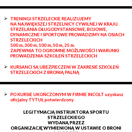
TRENINGI STRZELECKIE REALIZUJEMY
NA NAJWIĘKSZEJ STRZELNICY CYWILNEJ W KRAJU.
STRZELANIA DŁUGODYSTANSOWE, BOJOWE,
DYNAMICZNE I SPORTOWE PROWADZIMY NA OSIACH
STRZELECKICH
500 m, 300 m, 100 m, 50 m, 25 m.
ZAPEWNIA TO OGROMNE MOŻLIWOŚCI I WARUNKI
PROWADZENIA SZKOLEŃ STRZELECKICH
KURSANCI SĄ UBEZPIECZENI W ZAKRESIE SZKOLEŃ
STRZELECKICH Z BRONIĄ PALNĄ
PO KURSIE UKOŃCZONYM W FIRMIE INCOLT uzyskasz
oficjalny TYTUŁ potwierdzony
LEGITYMACJĄ INSTRUKTORA SPORTU
STRZELECKIEGO
WYDANĄ PRZEZ
ORGANIZACJĘ WYMIENIONĄ W USTAWIE O BRONI