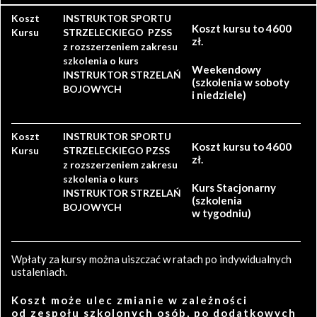
Koszt
INSTRUKTOR SPORTU
Koszt kursu to 4600
Kursu
STRZELECKIEGO PZSS
zł.
z rozszerzeniem zakresu
szkolenia o kurs
Weekendowy
INSTRUKTOR STRZELAŃ
(szkolenia w soboty
BOJOWYCH
i niedziele)
Koszt
INSTRUKTOR SPORTU
Koszt kursu to 4600
Kursu
STRZELECKIEGO PZSS
zł.
z rozszerzeniem zakresu
szkolenia o kurs
Kurs Stacjonarny
INSTRUKTOR STRZELAŃ
(szkolenia
BOJOWYCH
w tygodniu)
Wpłaty za kursy można uiszczać w ratach po indywidualnych
ustaleniach.
Koszt może ulec zmianie w zależności
od zespołu szkolonych osób, po dodatkowych