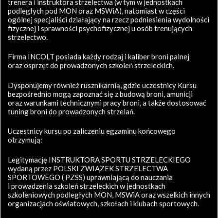
trenera i instruktora strzelectwa (w tym w jednostkach
podległych pod MON oraz MSWiA), natomiast w części
ogólnej specjaliści działający na rzecz podniesienia wydolności
fizycznej i sprawności psychofizycznej u osób trenujących
strzelectwo.
Firma INCOLT posiada każdy rodzaj i kaliber broni palnej
oraz osprzęt do prowadzonych szkoleń strzeleckich.
Dysponujemy również rusznikarnią, gdzie uczestnicy Kursu
bezpośrednio mogą zapoznać się z budową broni, amunicji
oraz warunkami technicznymi pracy broni, a także dostosować
tuning broni do prowadzonych strzelań.
Uczestnicy kursu po zaliczeniu egzaminu końcowego
otrzymują:
Legitymację INSTRUKTORA SPORTU STRZELECKIEGO
wydaną przez POLSKI ZWIĄZEK STRZELECTWA
SPORTOWEGO ( PZSS) uprawniającą do nauczania
i prowadzenia szkoleń strzeleckich w jednostkach
szkoleniowych podległych MON, MSWiA oraz wszelkich innych
organizacjach oświatowych, szkołach i klubach sportowych.