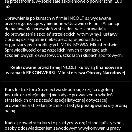
są przestronne, wysokie sale szkoleniowe o powierzchni 180
m2.
Uprawnienia po kursach w firmie INCOLT są wydawane
przez organizacje wymienione w Ustawie o Broni i Amunicji
do nadawania uprawnień w strzelectwie. Uprawniają
do prowadzenia szkoleń strzeleckich, w tym w myśl ustawy
z bronią szczególnie niebezpieczną w jednostkach
organizacyjnych podległych MON, MSWiA, Ministerstwie
Sprawiedliwości oraz wszelkich innych organizacjach
szkoleniowych, oświatowych, szkołach i klubach sportowych.
Realizowane przez firmę INCOLT kursy są finansowane
w ramach REKONWERSJI Ministerstwa Obrony Narodowej.
Kurs Instruktora Strzelectwa składa się z części ogólnej
instruktora obejmującej metodykę prowadzenia szkoleń
strzeleckich oraz z części specjalistycznej dotyczącej
prowadzenia strzelań, techniki i taktyki posługiwania się bronią
palną.
Kadra prowadząca kurs to praktycy, w części specjalistycznej,
osoby z doświadczeniem zawodowym w wykonywaniu pracy