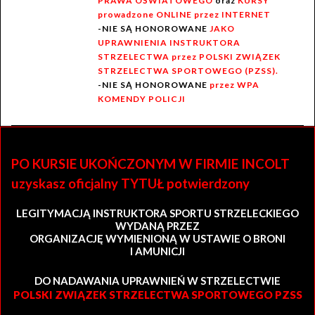
PRAWA OŚWIATOWEGO
oraz
KURSY
prowadzone ONLINE przez INTERNET
-NIE SĄ HONOROWANE
JAKO
UPRAWNIENIA INSTRUKTORA
STRZELECTWA przez POLSKI ZWIĄZEK
STRZELECTWA SPORTOWEGO (PZSS).
-NIE SĄ HONOROWANE
przez WPA
KOMENDY POLICJI
PO KURSIE UKOŃCZONYM W FIRMIE INCOLT
uzyskasz oficjalny TYTUŁ potwierdzony
LEGITYMACJĄ INSTRUKTORA SPORTU STRZELECKIEGO
WYDANĄ PRZEZ
ORGANIZACJĘ WYMIENIONĄ W USTAWIE O BRONI
I AMUNICJI
DO NADAWANIA UPRAWNIEŃ W STRZELECTWIE
POLSKI ZWIĄZEK STRZELECTWA SPORTOWEGO PZSS