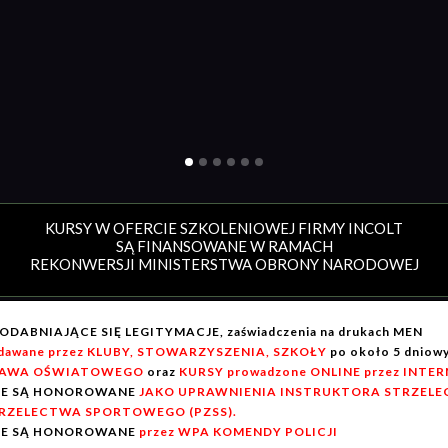
KURSY W OFERCIE SZKOLENIOWEJ FIRMY INCOLT
SĄ FINANSOWANE W RAMACH
REKONWERSJI MINISTERSTWA OBRONY NARODOWEJ
ODABNIAJĄCE SIĘ LEGITYMACJE, zaświadczenia na drukach MEN
dawane przez KLUBY, STOWARZYSZENIA, SZKOŁY
po około 5 dnio
AWA OŚWIATOWEGO
oraz
KURSY prowadzone ONLINE przez INTE
IE SĄ HONOROWANE
JAKO UPRAWNIENIA INSTRUKTORA STRZELEC
RZELECTWA SPORTOWEGO (PZSS).
IE SĄ HONOROWANE
przez WPA KOMENDY POLICJI