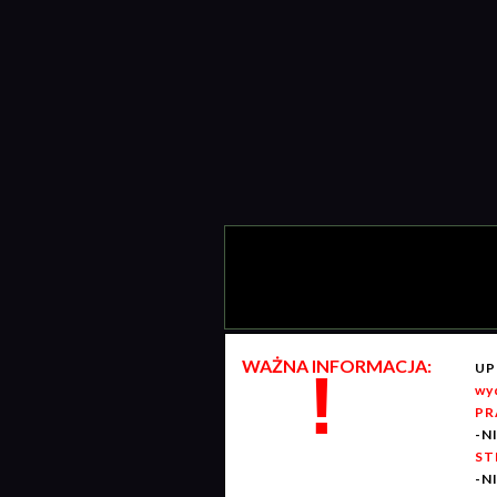
WAŻNA INFORMACJA:
UP
!
wy
PR
-N
ST
-N