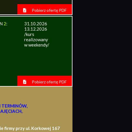
Pobierz ofertę PDF
IN
2
:
31.10.2026
13.12.2026
/kurs
realizowany
w weekendy/
Pobierz ofertę PDF
H TERMINÓW,
AJĘCIACH,
firmy przy ul. Korkowej 167