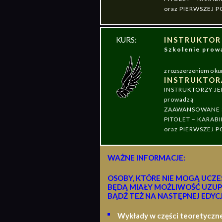
oraz PIERWSZEJ
KURS:
INSTRUKTOR
Szkolenie pr
z rozszerzeniem o ku
INSTRUKTOR
INSTRUKTORZY J
prowadzą
ZAAWANSOWANE S
PITOLET – KARABI
oraz PIERWSZEJ
WAŻNE INFORMACJE:
OSOBY, KTÓRE NIE MOGĄ UCZE
BĘDĄ MIAŁY MOŻLIWOŚĆ UZUP
BĄDŹ TEŻ NA NASTĘPNEJ EDYCJ
Wykłady w części teoretyczn