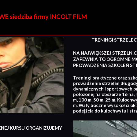
E siedziba firmy INCOLT FILM
TRENINGI STRZELECKI
NA NAJWIĘKSZEJ STRZELNIC
ZAPEWNIA TO OGROMNE MO
PROWADZENIA SZKOLEŃ STR
Treningi praktyczne oraz szko
prowadzenia strzelań długod
dynamicznych i sportowych p
położonej na obszarze 16 ha, 
m, 100 m, 50 m, 25 m. Kulochw
m. Wały boczne wysokości ok 3
podejścia do kulochwytu i str
ZNEJ KURSU ORGANIZUJEMY