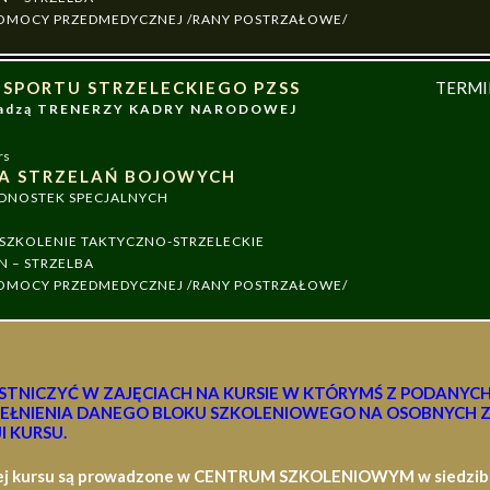
 POMOCY PRZEDMEDYCZNEJ /RANY POSTRZAŁOWE/
 SPORTU STRZELECKIEGO PZSS
TERM
owadzą TRENERZY KADRY NARODOWEJ
rs
A STRZELAŃ BOJOWYCH
EDNOSTEK SPECJALNYCH
ZKOLENIE TAKTYCZNO-STRZELECKIE
N – STRZELBA
 POMOCY PRZEDMEDYCZNEJ /RANY POSTRZAŁOWE/
STNICZYĆ W ZAJĘCIACH NA KURSIE W KTÓRYMŚ Z PODANYC
EŁNIENIA DANEGO BLOKU SZKOLENIOWEGO NA OSOBNYCH Z
I KURSU.
ej kursu są prowadzone w CENTRUM SZKOLENIOWYM w siedzibie 