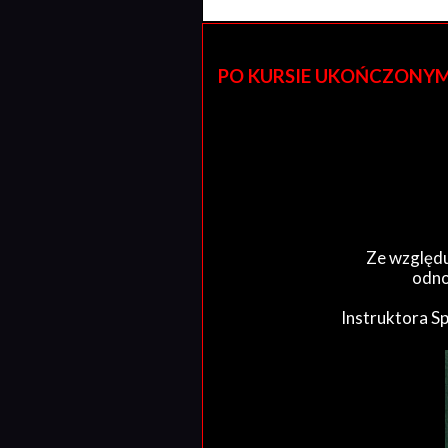
PO KURSIE UKOŃCZONYM W 
Ze względu
odno
Instruktora S