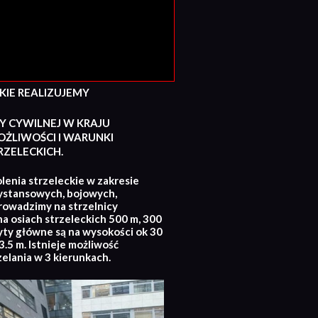
E REALIZUJEMY
Y CYWILNEJ W KRAJU
ŻLIWOŚCI I WARUNKI
ZELECKICH.
lenia strzeleckie w zakresie
ystansowych, bojowych,
rowadzimy na strzelnicy
na osiach strzeleckich 500 m, 300
yty główne są na wysokości ok 30
.5 m. Istnieje możliwość
zelania w 3 kierunkach.