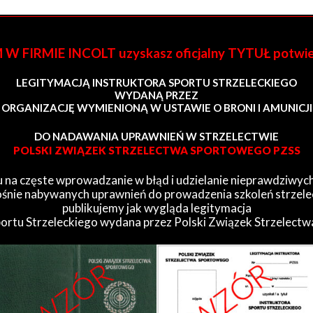
FIRMIE INCOLT uzyskasz oficjalny TYTUŁ potwi
LEGITYMACJĄ INSTRUKTORA SPORTU STRZELECKIEGO
WYDANĄ PRZEZ
ORGANIZACJĘ WYMIENIONĄ W USTAWIE O BRONI I AMUNICJI
DO NADAWANIA UPRAWNIEŃ W STRZELECTWIE
POLSKI ZWIĄZEK STRZELECTWA SPORTOWEGO PZSS
 na częste wprowadzanie w błąd i udzielanie nieprawdziwych
śnie nabywanych uprawnień do prowadzenia szkoleń strzele
publikujemy jak wygląda legitymacja
portu Strzeleckiego wydana przez Polski Związek Strzelect