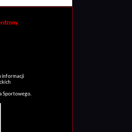
erdzony
 informacji
ckich
wa Sportowego.