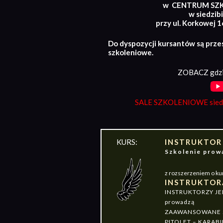
w CENTRUM SZ
w siedzibi
przy ul. Korkowej 
Do dyspozycji kursantów są prze
szkoleniowe.
ZOBACZ gdzi
SALE SZKOLENIOWE siedz
KURS:
INSTRUKTOR
Szkolenie pr
z rozszerzeniem o ku
INSTRUKTOR
INSTRUKTORZY J
prowadzą
ZAAWANSOWANE S
PITOLET – KARABI