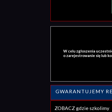
W celu zgłoszenia uczestni
o zarejestrowanie się lub k
GWARANTUJEMY RE
ZOBACZ gdzie szkolim