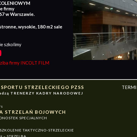
KOLENIOWYM
e firmy
167 w Warszawie.
stronne, wysokie, 180 m2 sale
e szkolimy
iba firmy INCOLT FILM
 SPORTU STRZELECKIEGO PZSS
TERM
owadzą TRENERZY KADRY NARODOWEJ
rs
A STRZELAŃ BOJOWYCH
EDNOSTEK SPECJALNYCH
ZKOLENIE TAKTYCZNO-STRZELECKIE
N – STRZELBA