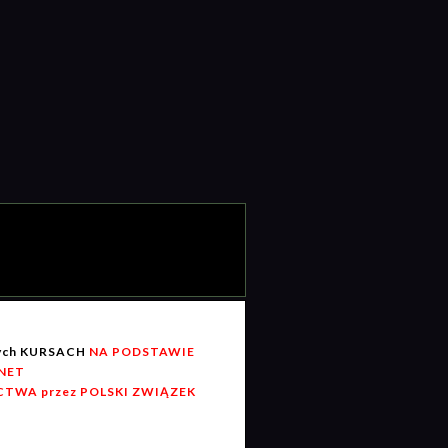
wych KURSACH
NA PODSTAWIE
RNET
TWA przez POLSKI ZWIĄZEK