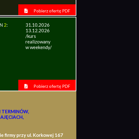
Pobierz ofertę PDF
IN
2
:
31.10.2026
13.12.2026
/kurs
realizowany
w weekendy/
Pobierz ofertę PDF
H TERMINÓW,
AJĘCIACH,
firmy przy ul. Korkowej 167