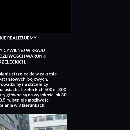
E REALIZUJEMY
Y CYWILNEJ W KRAJU
ŻLIWOŚCI I WARUNKI
ZELECKICH.
lenia strzeleckie w zakresie
ystansowych, bojowych,
rowadzimy na strzelnicy
na osiach strzeleckich 500 m, 300
yty główne są na wysokości ok 30
.5 m. Istnieje możliwość
zelania w 3 kierunkach.