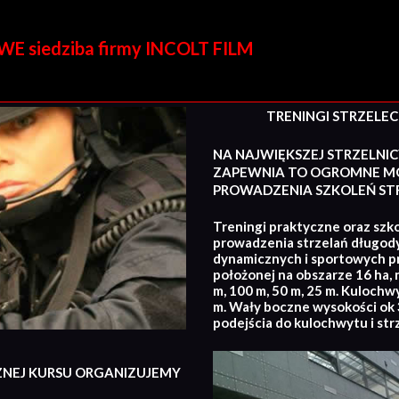
E siedziba firmy INCOLT FILM
TRENINGI STRZELECKI
NA NAJWIĘKSZEJ STRZELNIC
ZAPEWNIA TO OGROMNE MO
PROWADZENIA SZKOLEŃ STR
Treningi praktyczne oraz szko
prowadzenia strzelań długod
dynamicznych i sportowych p
położonej na obszarze 16 ha, 
m, 100 m, 50 m, 25 m. Kulochw
m. Wały boczne wysokości ok 3
podejścia do kulochwytu i str
ZNEJ KURSU ORGANIZUJEMY