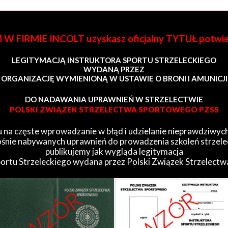
FIRMIE INCOLT uzyskasz oficjalny TYTUŁ potwi
LEGITYMACJĄ INSTRUKTORA SPORTU STRZELECKIEGO
WYDANĄ PRZEZ
ORGANIZACJĘ WYMIENIONĄ W USTAWIE O BRONI I AMUNICJI
DO NADAWANIA UPRAWNIEŃ W STRZELECTWIE
POLSKI ZWIĄZEK STRZELECTWA SPORTOWEGO PZSS
 na częste wprowadzanie w błąd i udzielanie nieprawdziwych
śnie nabywanych uprawnień do prowadzenia szkoleń strzele
publikujemy jak wygląda legitymacja
portu Strzeleckiego wydana przez Polski Związek Strzelect