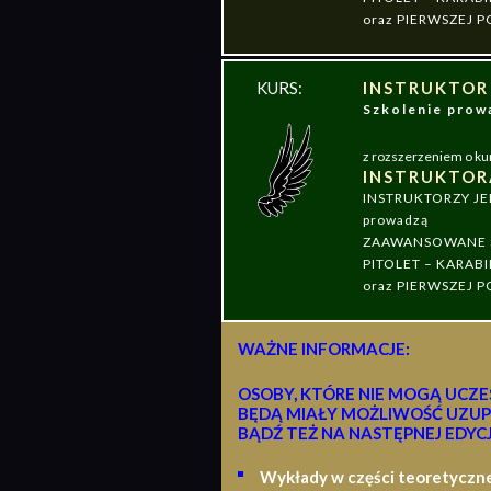
oraz PIERWSZEJ
KURS:
INSTRUKTOR
Szkolenie pr
z rozszerzeniem o ku
INSTRUKTOR
INSTRUKTORZY J
prowadzą
ZAAWANSOWANE S
PITOLET – KARABI
oraz PIERWSZEJ
WAŻNE INFORMACJE:
OSOBY, KTÓRE NIE MOGĄ UCZE
BĘDĄ MIAŁY MOŻLIWOŚĆ UZUP
BĄDŹ TEŻ NA NASTĘPNEJ EDYCJ
Wykłady w części teoretyczn