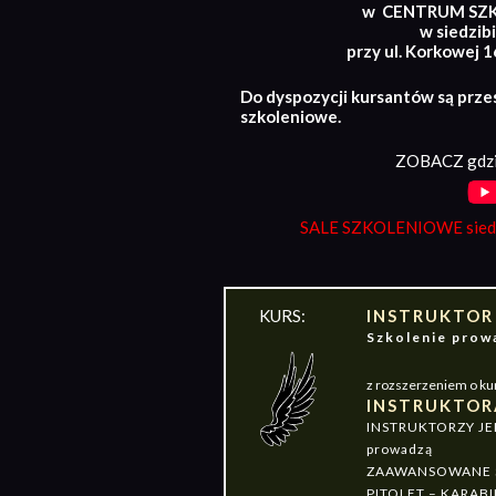
w CENTRUM SZ
w siedzibi
przy ul. Korkowej 
Do dyspozycji kursantów są prze
szkoleniowe.
ZOBACZ gdzi
SALE SZKOLENIOWE siedz
KURS:
INSTRUKTOR
Szkolenie pr
z rozszerzeniem o ku
INSTRUKTOR
INSTRUKTORZY J
prowadzą
ZAAWANSOWANE S
PITOLET – KARABI