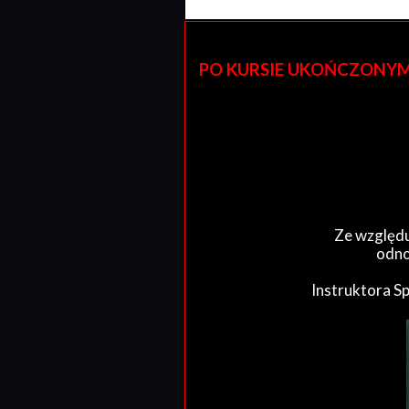
PO KURSIE UKOŃCZONYM W 
Ze względu
odno
Instruktora S