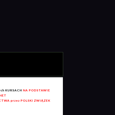
wych KURSACH
NA PODSTAWIE
RNET
TWA przez POLSKI ZWIĄZEK