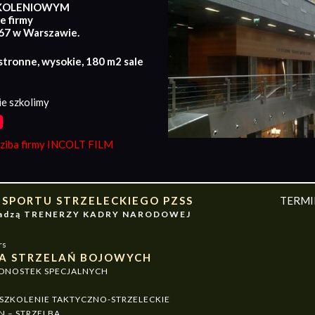
KOLENIOWYM
e firmy
167 w Warszawie.
stronne, wysokie, 180 m2 sale
e szkolimy
iba firmy INCOLT FILM
 SPORTU STRZELECKIEGO PZSS
TERM
owadzą TRENERZY KADRY NARODOWEJ
rs
A STRZELAŃ BOJOWYCH
EDNOSTEK SPECJALNYCH
ZKOLENIE TAKTYCZNO-STRZELECKIE
N – STRZELBA