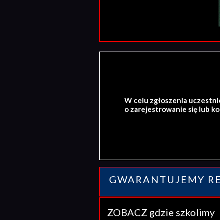
W celu zgłoszenia uczestni
o zarejestrowanie się lub k
GWARANTUJEMY RE
ZOBACZ gdzie szkolim