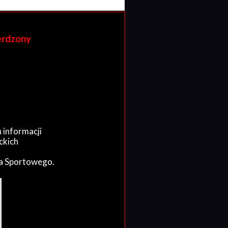
erdzony
 informacji
ckich
wa Sportowego.