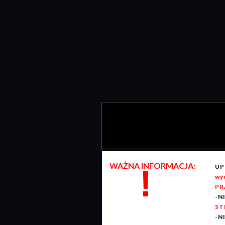
WAŻNA INFORMACJA:
UP
!
wy
PR
-N
ST
-N