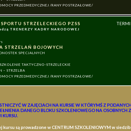
 POMOCY PRZEDMEDYCZNEJ /RANY POSTRZAŁOWE/
 SPORTU STRZELECKIEGO PZSS
TERM
owadzą TRENERZY KADRY NARODOWEJ
rs
A STRZELAŃ BOJOWYCH
EDNOSTEK SPECJALNYCH
ZKOLENIE TAKTYCZNO-STRZELECKIE
N – STRZELBA
 POMOCY PRZEDMEDYCZNEJ /RANY POSTRZAŁOWE/
STNICZYĆ W ZAJĘCIACH NA KURSIE W KTÓRYMŚ Z PODANYC
EŁNIENIA DANEGO BLOKU SZKOLENIOWEGO NA OSOBNYCH Z
I KURSU.
ej kursu są prowadzone w CENTRUM SZKOLENIOWYM w siedzibie 