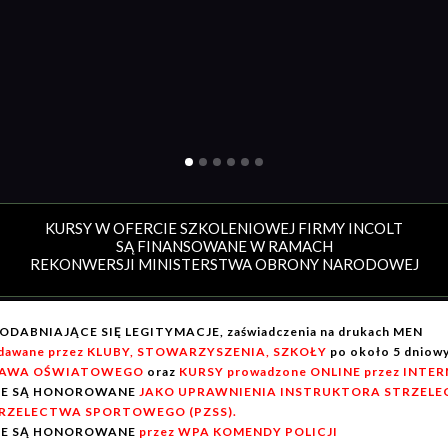
KURSY W OFERCIE SZKOLENIOWEJ FIRMY INCOLT
SĄ FINANSOWANE W RAMACH
REKONWERSJI MINISTERSTWA OBRONY NARODOWEJ
ODABNIAJĄCE SIĘ LEGITYMACJE, zaświadczenia na drukach MEN
dawane przez KLUBY, STOWARZYSZENIA, SZKOŁY
po około 5 dnio
AWA OŚWIATOWEGO
oraz
KURSY prowadzone ONLINE przez INTE
IE SĄ HONOROWANE
JAKO UPRAWNIENIA INSTRUKTORA STRZELEC
RZELECTWA SPORTOWEGO (PZSS).
IE SĄ HONOROWANE
przez WPA KOMENDY POLICJI