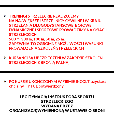
TRENINGI STRZELECKIE REALIZUJEMY
NA NAJWIĘKSZEJ STRZELNICY CYWILNEJ W KRAJU.
STRZELANIA DŁUGODYSTANSOWE, BOJOWE,
DYNAMICZNE I SPORTOWE PROWADZIMY NA OSIACH
STRZELECKICH
500 m, 300 m, 100 m, 50 m, 25 m.
ZAPEWNIA TO OGROMNE MOŻLIWOŚCI I WARUNKI
PROWADZENIA SZKOLEŃ STRZELECKICH
KURSANCI SĄ UBEZPIECZENI W ZAKRESIE SZKOLEŃ
STRZELECKICH Z BRONIĄ PALNĄ
PO KURSIE UKOŃCZONYM W FIRMIE INCOLT uzyskasz
oficjalny TYTUŁ potwierdzony
LEGITYMACJĄ INSTRUKTORA SPORTU
STRZELECKIEGO
WYDANĄ PRZEZ
ORGANIZACJĘ WYMIENIONĄ W USTAWIE O BRONI