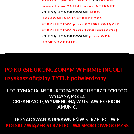
PRAWA OŚWIATOWEGO
oraz
KURSY
prowadzone ONLINE przez INTERNET
-NIE SĄ HONOROWANE
JAKO
UPRAWNIENIA INSTRUKTORA
STRZELECTWA przez POLSKI ZWIĄZEK
STRZELECTWA SPORTOWEGO (PZSS).
-NIE SĄ HONOROWANE
przez WPA
KOMENDY POLICJI
PO KURSIE UKOŃCZONYM W FIRMIE INCOLT
uzyskasz oficjalny TYTUŁ potwierdzony
LEGITYMACJĄ INSTRUKTORA SPORTU STRZELECKIEGO
WYDANĄ PRZEZ
ORGANIZACJĘ WYMIENIONĄ W USTAWIE O BRONI
I AMUNICJI
DO NADAWANIA UPRAWNIEŃ W STRZELECTWIE
POLSKI ZWIĄZEK STRZELECTWA SPORTOWEGO PZSS