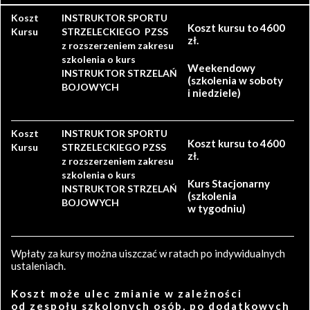
Koszt
INSTRUKTOR SPORTU
Koszt kursu to 4600
Kursu
STRZELECKIEGO PZSS
zł.
z rozszerzeniem zakresu
szkolenia o kurs
Weekendowy
INSTRUKTOR STRZELAŃ
(szkolenia w soboty
BOJOWYCH
i niedziele)
Koszt
INSTRUKTOR SPORTU
Koszt kursu to 4600
Kursu
STRZELECKIEGO PZSS
zł.
z rozszerzeniem zakresu
szkolenia o kurs
Kurs Stacjonarny
INSTRUKTOR STRZELAŃ
(szkolenia
BOJOWYCH
w tygodniu)
Wpłaty za kursy można uiszczać w ratach po indywidualnych
ustaleniach.
Koszt może ulec zmianie w zależności
od zespołu szkolonych osób, po dodatkowych