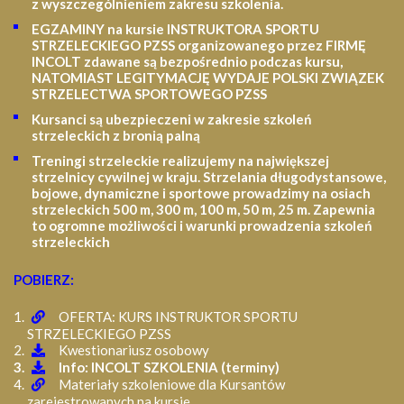
z wyszczególnieniem zakresu szkolenia
.
EGZAMINY na kursie INSTRUKTORA SPORTU
STRZELECKIEGO PZSS organizowanego przez FIRMĘ
INCOLT zdawane są bezpośrednio podczas kursu,
NATOMIAST LEGITYMACJĘ WYDAJE POLSKI ZWIĄZEK
STRZELECTWA SPORTOWEGO PZSS
Kursanci są ubezpieczeni w zakresie szkoleń
strzeleckich z bronią palną
Treningi strzeleckie realizujemy na największej
strzelnicy cywilnej w kraju. Strzelania długodystansowe,
bojowe, dynamiczne i sportowe prowadzimy na osiach
strzeleckich 500 m, 300 m, 100 m, 50 m, 25 m.
Zapewnia
to ogromne możliwości i warunki prowadzenia szkoleń
strzeleckich
POBIERZ:
OFERTA: KURS INSTRUKTOR SPORTU
STRZELECKIEGO PZSS
Kwestionariusz osobowy
Info: INCOLT SZKOLENIA (terminy)
Materiały szkoleniowe dla Kursantów
zarejestrowanych na kursie