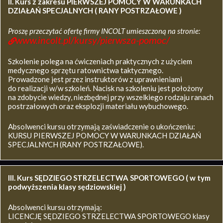
II. Kurs z zakresu
PIERWSZEJ POMOCY W WARUNKACH
DZIAŁAŃ SPECJALNYCH ( RANY POSTRZAŁOWE )
Proszę przeczytać ofertę firmy INCOLT umieszczoną na stronie:
www.incolt.pl/kursy/pierwsza-pomoc/
Szkolenie polega na ćwiczeniach praktycznych z użyciem
medycznego sprzętu ratownictwa taktycznego.
Prowadzone jest przez instruktorów z uprawnieniami
do realizacji w/w szkoleń. Nacisk na szkoleniu jest położony
na zdobycie wiedzy, niezbędnej przy wszelkiego rodzaju ranach
postrzałowych oraz eksplozji materiału wybuchowego.
Absolwenci kursu otrzymają zaświadczenie o ukończeniu:
KURSU PIERWSZEJ POMOCY W WARUNKACH DZIAŁAŃ
SPECJALNYCH (RANY POSTRZAŁOWE).
III. Kurs SĘDZIEGO STRZELECTWA SPORTOWEGO ( w tym
podwyższenia klasy sędziowskiej )
Absolwenci kursu otrzymają:
LICENCJĘ SĘDZIEGO STRZELECTWA SPORTOWEGO klasy