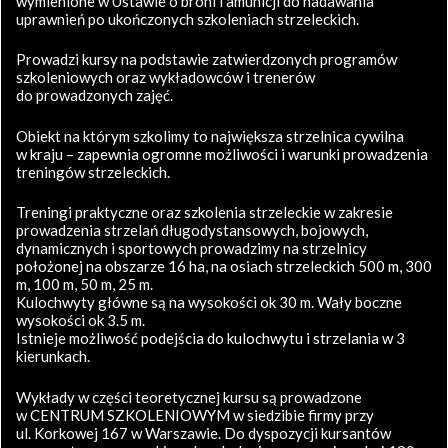
wymienione w Ustawie o broni i amunicji do nadawania
uprawnień po ukończonych szkoleniach strzeleckich.
Prowadzi kursy na podstawie zatwierdzonych programów
szkoleniowych oraz wykładowców i trenerów
do prowadzonych zajęć.
Obiekt na którym szkolimy to największa strzelnica cywilna
w kraju – zapewnia ogromne możliwości i warunki prowadzenia
treningów strzeleckich.
Treningi praktyczne oraz szkolenia strzeleckie w zakresie
prowadzenia strzelań długodystansowych, bojowych,
dynamicznych i sportowych prowadzimy na strzelnicy
położonej na obszarze 16 ha, na osiach strzeleckich 500 m, 300
m, 100 m, 50 m, 25 m.
Kulochwyty główne są na wysokości ok 30 m. Wały boczne
wysokości ok 3.5 m.
Istnieje możliwość podejścia do kulochwytu i strzelania w 3
kierunkach.
Wykłady w części teoretycznej kursu są prowadzone
w CENTRUM SZKOLENIOWYM w siedzibie firmy przy
ul. Korkowej 167 w Warszawie. Do dyspozycji kursantów