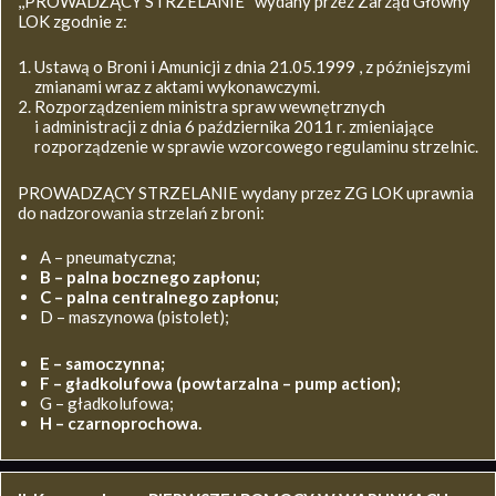
,,PROWADZĄCY STRZELANIE’’ wydany przez Zarząd Główny
LOK zgodnie z:
Ustawą o Broni i Amunicji z dnia 21.05.1999 , z późniejszymi
zmianami wraz z aktami wykonawczymi.
Rozporządzeniem ministra spraw wewnętrznych
i administracji z dnia 6 października 2011 r. zmieniające
rozporządzenie w sprawie wzorcowego regulaminu strzelnic.
PROWADZĄCY STRZELANIE wydany przez ZG LOK uprawnia
do nadzorowania strzelań z broni:
A – pneumatyczna;
B – palna bocznego zapłonu;
C – palna centralnego zapłonu;
D – maszynowa (pistolet);
E – samoczynna;
F – gładkolufowa (powtarzalna – pump action);
G – gładkolufowa;
H – czarnoprochowa.