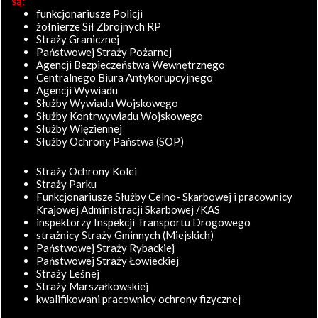
są:
funkcjonariusze Policji
żołnierze Sił Zbrojnych RP
Straży Granicznej
Państwowej Straży Pożarnej
Agencji Bezpieczeństwa Wewnętrznego
Centralnego Biura Antykorupcyjnego
Agencji Wywiadu
Służby Wywiadu Wojskowego
Służby Kontrwywiadu Wojskowego
Służby Więziennej
Służby Ochrony Państwa (SOP)
Straży Ochrony Kolei
Straży Parku
Funkcjonariusze Służby Celno- Skarbowej i pracownicy
Krajowej Administracji Skarbowej /KAS
inspektorzy Inspekcji Transportu Drogowego
strażnicy Straży Gminnych (Miejskich)
Państwowej Straży Rybackiej
Państwowej Straży Łowieckiej
Straży Leśnej
Straży Marszałkowskiej
kwalifikowani pracownicy ochrony fizycznej