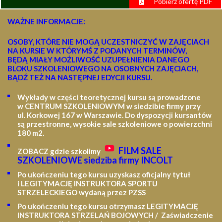
Pobierz ofertę PDF
WAŻNE INFORMACJE:
OSOBY, KTÓRE NIE MOGĄ UCZESTNICZYĆ W ZAJĘCIACH
NA KURSIE W KTÓRYMŚ Z PODANYCH TERMINÓW,
BĘDĄ MIAŁY MOŻLIWOŚĆ UZUPEŁNIENIA DANEGO
BLOKU SZKOLENIOWEGO NA OSOBNYCH ZAJĘCIACH,
BĄDŹ TEŻ NA NASTĘPNEJ EDYCJI KURSU.
Wykłady w części teoretycznej kursu są prowadzone
w CENTRUM SZKOLENIOWYM w siedzibie firmy przy
ul. Korkowej 167 w Warszawie. Do dyspozycji kursantów
są przestronne, wysokie sale szkoleniowe o powierzchni
180 m2.
FILM SALE
ZOBACZ gdzie szkolimy
SZKOLENIOWE siedziba firmy INCOLT
Po ukończeniu tego kursu uzyskasz oficjalny tytuł
i LEGITYMACJĘ
INSTRUKTORA SPORTU
STRZELECKIEGO wydaną przez PZSS
Po ukończeniu tego kursu otrzymasz LEGITYMACJĘ
INSTRUKTORA STRZELAŃ BOJOWYCH / Zaświadczenie