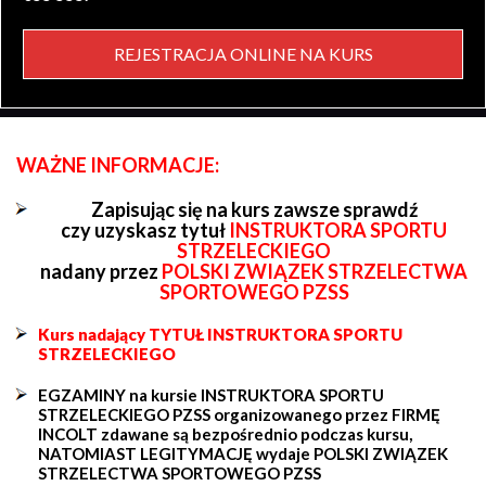
REJESTRACJA ONLINE NA KURS
WAŻNE INFORMACJE:
Zapisując się na kurs zawsze sprawdź
czy uzyskasz tytuł
INSTRUKTORA SPORTU
STRZELECKIEGO
nadany przez
POLSKI ZWIĄZEK STRZELECTWA
SPORTOWEGO PZSS
Kurs nadający TYTUŁ INSTRUKTORA SPORTU
STRZELECKIEGO
EGZAMINY na kursie INSTRUKTORA SPORTU
STRZELECKIEGO PZSS organizowanego przez FIRMĘ
INCOLT zdawane są bezpośrednio podczas kursu,
NATOMIAST LEGITYMACJĘ wydaje POLSKI ZWIĄZEK
STRZELECTWA SPORTOWEGO PZSS