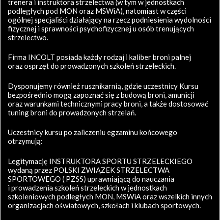
trenera i instruktora strzelectwa (w tym w jednostkach
podległych pod MON oraz MSWiA), natomiast w części
ogólnej specjaliści działający na rzecz podniesienia wydolności
fizycznej i sprawności psychofizycznej u osób trenujących
strzelectwo.
Firma INCOLT posiada każdy rodzaj i kaliber broni palnej
oraz osprzęt do prowadzonych szkoleń strzeleckich.
Dysponujemy również rusznikarnią, gdzie uczestnicy Kursu
bezpośrednio mogą zapoznać się z budową broni, amunicji
oraz warunkami technicznymi pracy broni, a także dostosować
tuning broni do prowadzonych strzelań.
Uczestnicy kursu po zaliczeniu egzaminu końcowego
otrzymują:
Legitymację INSTRUKTORA SPORTU STRZELECKIEGO
wydaną przez POLSKI ZWIĄZEK STRZELECTWA
SPORTOWEGO ( PZSS) uprawniającą do nauczania
i prowadzenia szkoleń strzeleckich w jednostkach
szkoleniowych podległych MON, MSWiA oraz wszelkich innych
organizacjach oświatowych, szkołach i klubach sportowych.