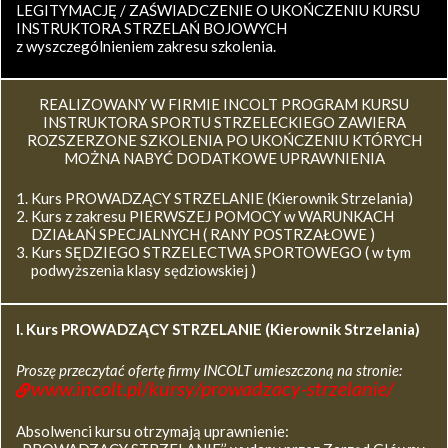
LEGITYMACJĘ / ZAŚWIADCZENIE O UKOŃCZENIU KURSU
INSTRUKTORA STRZELAŃ BOJOWYCH
z wyszczególnieniem zakresu szkolenia.
REALIZOWANY W FIRMIE INCOLT PROGRAM KURSU
INSTRUKTORA SPORTU STRZELECKIEGO ZAWIERA
ROZSZERZONE SZKOLENIA PO UKOŃCZENIU KTÓRYCH
MOŻNA NABYĆ DODATKOWE UPRAWNIENIA
Kurs PROWADZĄCY STRZELANIE (Kierownik Strzelania)
Kurs z zakresu PIERWSZEJ POMOCY w WARUNKACH
DZIAŁAŃ SPECJALNYCH ( RANY POSTRZAŁOWE )
Kurs SĘDZIEGO STRZELECTWA SPORTOWEGO ( w tym
podwyższenia klasy sędziowskiej )
I. Kurs
PROWADZĄCY STRZELANIE (Kierownik Strzelania)
Proszę przeczytać ofertę firmy INCOLT umieszczoną na stronie:
www.incolt.pl/kursy/prowadzacy-strzelanie/
Absolwenci kursu otrzymają uprawnienie: