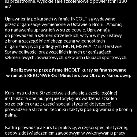
są przestronne, wysokie sale szkoleniowe o powierzchni 180
m2.
Uprawnienia po kursach w firmie INCOLT są wydawane
przez organizacje wymienione w Ustawie o Broni i Amunicji
do nadawania uprawnień w strzelectwie. Uprawniają
do prowadzenia szkoleń strzeleckich, w tym w myśl ustawy
z bronią szczególnie niebezpieczną w jednostkach
organizacyjnych podległych MON, MSWiA, Ministerstwie
Sprawiedliwości oraz wszelkich innych organizacjach
szkoleniowych, oświatowych, szkołach i klubach sportowych.
Realizowane przez firmę INCOLT kursy są finansowane
w ramach REKONWERSJI Ministerstwa Obrony Narodowej.
Kurs Instruktora Strzelectwa składa się z części ogólnej
instruktora obejmującej metodykę prowadzenia szkoleń
strzeleckich oraz z części specjalistycznej dotyczącej
prowadzenia strzelań, techniki i taktyki posługiwania się bronią
palną.
Kadra prowadząca kurs to praktycy, w części specjalistycznej,
osoby z doświadczeniem zawodowym w wykonywaniu pracy