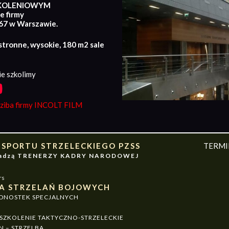
KOLENIOWYM
e firmy
167 w Warszawie.
stronne, wysokie, 180 m2 sale
e szkolimy
iba firmy INCOLT FILM
 SPORTU STRZELECKIEGO PZSS
TERM
owadzą TRENERZY KADRY NARODOWEJ
rs
A STRZELAŃ BOJOWYCH
EDNOSTEK SPECJALNYCH
ZKOLENIE TAKTYCZNO-STRZELECKIE
N – STRZELBA