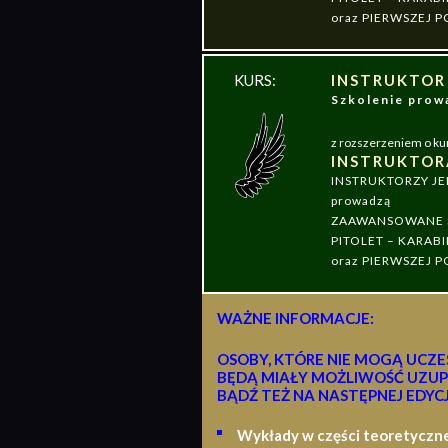
oraz PIERWSZEJ
KURS:
INSTRUKTOR
Szkolenie pr
z rozszerzeniem o ku
INSTRUKTOR
INSTRUKTORZY J
prowadzą
ZAAWANSOWANE S
PITOLET – KARABI
oraz PIERWSZEJ
WAŻNE INFORMACJE:
OSOBY, KTÓRE NIE MOGĄ UCZE
BĘDĄ MIAŁY MOŻLIWOŚĆ UZUP
BĄDŹ TEŻ NA NASTĘPNEJ EDYCJ
Wykłady w części teoretyczn