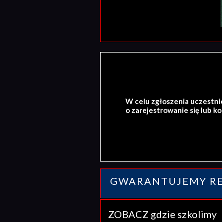
W celu zgłoszenia uczestni
o zarejestrowanie się lub k
GWARANTUJEMY RE
ZOBACZ gdzie szkolim