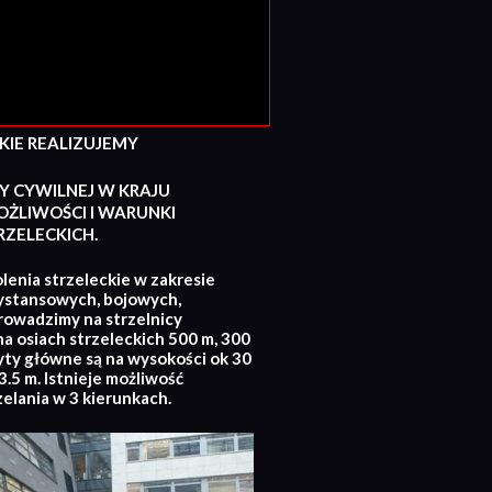
E REALIZUJEMY
Y CYWILNEJ W KRAJU
ŻLIWOŚCI I WARUNKI
ZELECKICH.
lenia strzeleckie w zakresie
ystansowych, bojowych,
rowadzimy na strzelnicy
na osiach strzeleckich 500 m, 300
yty główne są na wysokości ok 30
.5 m. Istnieje możliwość
zelania w 3 kierunkach.