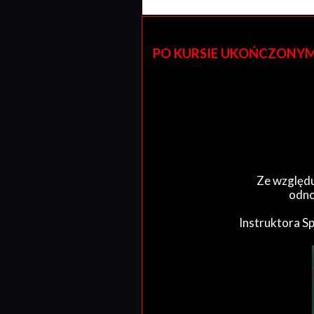
PO KURSIE UKOŃCZONYM W 
Ze względu
odno
Instruktora S