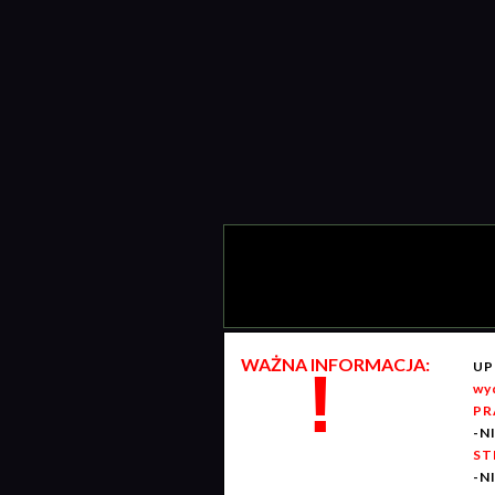
WAŻNA INFORMACJA:
UP
!
wy
PR
-N
ST
-N