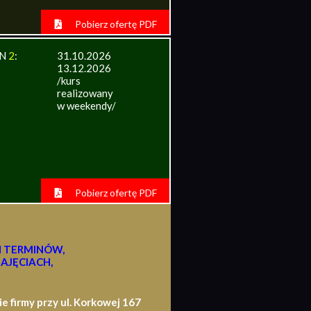
Pobierz ofertę PDF
IN
2
:
31.10.2026
13.12.2026
/kurs
realizowany
w weekendy/
Pobierz ofertę PDF
H TERMINÓW,
AJĘCIACH,
firmy przy ul. Korkowej 167