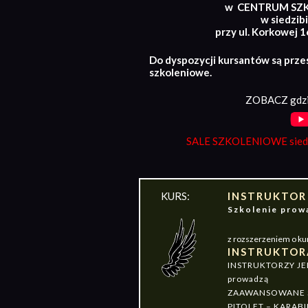
w CENTRUM SZ
w siedzibi
przy ul. Korkowej 
Do dyspozycji kursantów są prze
szkoleniowe.
ZOBACZ gdzi
SALE SZKOLENIOWE siedz
KURS:
INSTRUKTOR
Szkolenie pr
z rozszerzeniem o ku
INSTRUKTOR
INSTRUKTORZY J
prowadzą
ZAAWANSOWANE S
PITOLET – KARABI