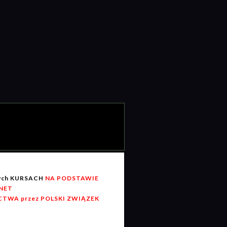
wych KURSACH
NA PODSTAWIE
RNET
TWA przez POLSKI ZWIĄZEK