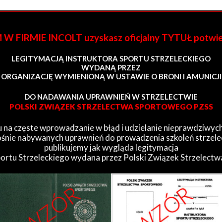
FIRMIE INCOLT uzyskasz oficjalny TYTUŁ potwi
LEGITYMACJĄ INSTRUKTORA SPORTU STRZELECKIEGO
WYDANĄ PRZEZ
ORGANIZACJĘ WYMIENIONĄ W USTAWIE O BRONI I AMUNICJI
DO NADAWANIA UPRAWNIEŃ W STRZELECTWIE
POLSKI ZWIĄZEK STRZELECTWA SPORTOWEGO PZSS
 na częste wprowadzanie w błąd i udzielanie nieprawdziwych
śnie nabywanych uprawnień do prowadzenia szkoleń strzele
publikujemy jak wygląda legitymacja
portu Strzeleckiego wydana przez Polski Związek Strzelect