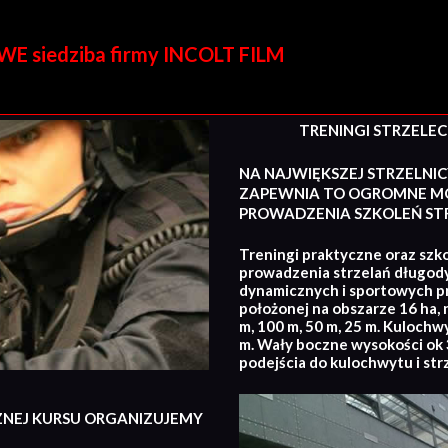
E siedziba firmy INCOLT FILM
TRENINGI STRZELECKI
NA NAJWIĘKSZEJ STRZELNIC
ZAPEWNIA TO OGROMNE MO
PROWADZENIA SZKOLEŃ STR
Treningi praktyczne oraz szko
prowadzenia strzelań długod
dynamicznych i sportowych p
położonej na obszarze 16 ha, 
m, 100 m, 50 m, 25 m. Kulochw
m. Wały boczne wysokości ok 3
podejścia do kulochwytu i str
ZNEJ KURSU ORGANIZUJEMY