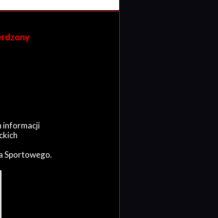
erdzony
 informacji
ckich
wa Sportowego.