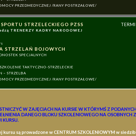
 POMOCY PRZEDMEDYCZNEJ /RANY POSTRZAŁOWE/
 SPORTU STRZELECKIEGO PZSS
TERM
owadzą TRENERZY KADRY NARODOWEJ
rs
A STRZELAŃ BOJOWYCH
EDNOSTEK SPECJALNYCH
ZKOLENIE TAKTYCZNO-STRZELECKIE
N – STRZELBA
 POMOCY PRZEDMEDYCZNEJ /RANY POSTRZAŁOWE/
STNICZYĆ W ZAJĘCIACH NA KURSIE W KTÓRYMŚ Z PODANYC
EŁNIENIA DANEGO BLOKU SZKOLENIOWEGO NA OSOBNYCH Z
I KURSU.
ej kursu są prowadzone w CENTRUM SZKOLENIOWYM w siedzibie 