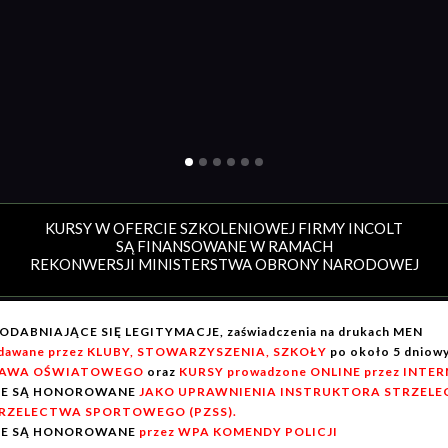
KURSY W OFERCIE SZKOLENIOWEJ FIRMY INCOLT
SĄ FINANSOWANE W RAMACH
REKONWERSJI MINISTERSTWA OBRONY NARODOWEJ
ODABNIAJĄCE SIĘ LEGITYMACJE, zaświadczenia na drukach MEN
dawane przez KLUBY, STOWARZYSZENIA, SZKOŁY
po około 5 dnio
AWA OŚWIATOWEGO
oraz
KURSY prowadzone ONLINE przez INTE
IE SĄ HONOROWANE
JAKO UPRAWNIENIA INSTRUKTORA STRZELEC
RZELECTWA SPORTOWEGO (PZSS).
IE SĄ HONOROWANE
przez WPA KOMENDY POLICJI