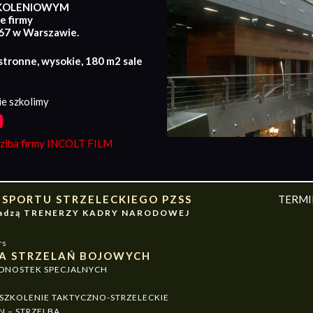
KOLENIOWYM
e firmy
167 w Warszawie.
stronne, wysokie, 180 m2 sale
e szkolimy
iba firmy INCOLT FILM
 SPORTU STRZELECKIEGO PZSS
TERM
owadzą TRENERZY KADRY NARODOWEJ
rs
A STRZELAŃ BOJOWYCH
EDNOSTEK SPECJALNYCH
ZKOLENIE TAKTYCZNO-STRZELECKIE
N – STRZELBA