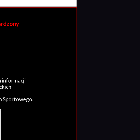
erdzony
 informacji
ckich
wa Sportowego.