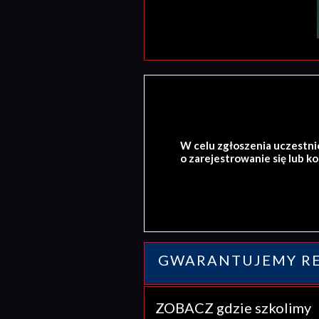
W celu zgłoszenia uczestni
o zarejestrowanie się lub k
GWARANTUJEMY RE
ZOBACZ gdzie szkolim