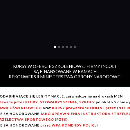
KURSY W OFERCIE SZKOLENIOWEJ FIRMY INCOLT
SĄ FINANSOWANE W RAMACH
REKONWERSJI MINISTERSTWA OBRONY NARODOWEJ
ODABNIAJĄCE SIĘ LEGITYMACJE, zaświadczenia na drukach MEN
dawane przez KLUBY, STOWARZYSZENIA, SZKOŁY
po około 5 dnio
AWA OŚWIATOWEGO
oraz
KURSY prowadzone ONLINE przez INTE
IE SĄ HONOROWANE
JAKO UPRAWNIENIA INSTRUKTORA STRZELEC
RZELECTWA SPORTOWEGO (PZSS).
IE SĄ HONOROWANE
przez WPA KOMENDY POLICJI