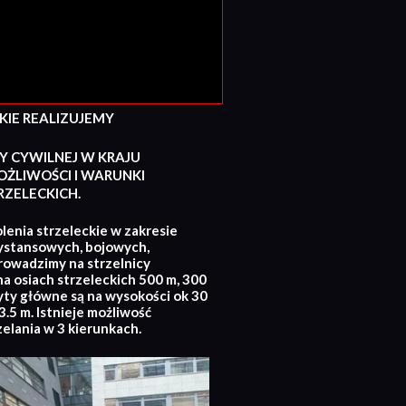
E REALIZUJEMY
Y CYWILNEJ W KRAJU
ŻLIWOŚCI I WARUNKI
ZELECKICH.
lenia strzeleckie w zakresie
ystansowych, bojowych,
rowadzimy na strzelnicy
na osiach strzeleckich 500 m, 300
yty główne są na wysokości ok 30
.5 m. Istnieje możliwość
zelania w 3 kierunkach.