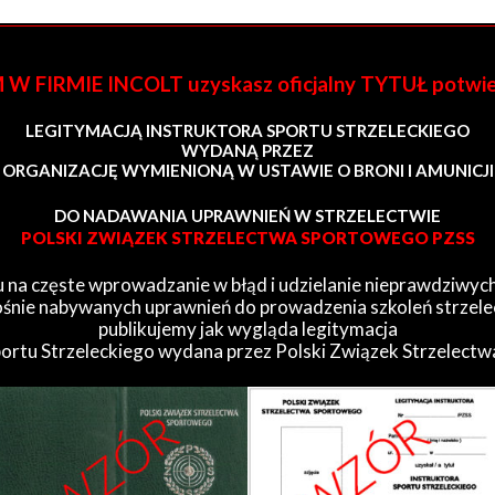
FIRMIE INCOLT uzyskasz oficjalny TYTUŁ potwi
LEGITYMACJĄ INSTRUKTORA SPORTU STRZELECKIEGO
WYDANĄ PRZEZ
ORGANIZACJĘ WYMIENIONĄ W USTAWIE O BRONI I AMUNICJI
DO NADAWANIA UPRAWNIEŃ W STRZELECTWIE
POLSKI ZWIĄZEK STRZELECTWA SPORTOWEGO PZSS
 na częste wprowadzanie w błąd i udzielanie nieprawdziwych
śnie nabywanych uprawnień do prowadzenia szkoleń strzele
publikujemy jak wygląda legitymacja
portu Strzeleckiego wydana przez Polski Związek Strzelect