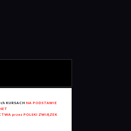
wych KURSACH
NA PODSTAWIE
RNET
TWA przez POLSKI ZWIĄZEK