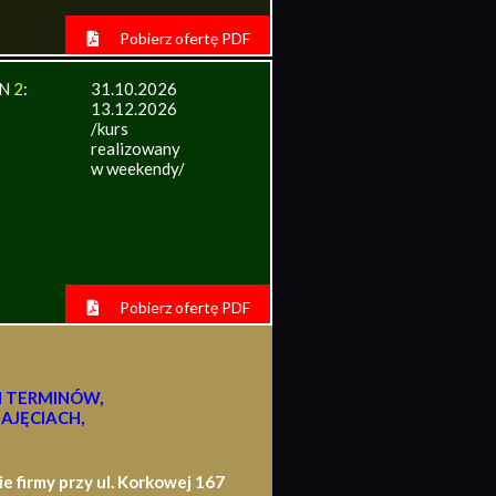
Pobierz ofertę PDF
IN
2
:
31.10.2026
13.12.2026
/kurs
realizowany
w weekendy/
Pobierz ofertę PDF
H TERMINÓW,
AJĘCIACH,
firmy przy ul. Korkowej 167