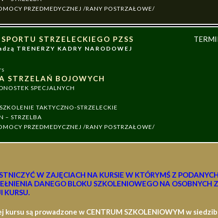
 POMOCY PRZEDMEDYCZNEJ /RANY POSTRZAŁOWE/
 SPORTU STRZELECKIEGO PZSS
TERM
owadzą TRENERZY KADRY NARODOWEJ
rs
A STRZELAŃ BOJOWYCH
EDNOSTEK SPECJALNYCH
ZKOLENIE TAKTYCZNO-STRZELECKIE
N – STRZELBA
 POMOCY PRZEDMEDYCZNEJ /RANY POSTRZAŁOWE/
STNICZYĆ W ZAJĘCIACH NA KURSIE W KTÓRYMŚ Z PODANYC
EŁNIENIA DANEGO BLOKU SZKOLENIOWEGO NA OSOBNYCH Z
I KURSU.
ej kursu są prowadzone w CENTRUM SZKOLENIOWYM w siedzibie 