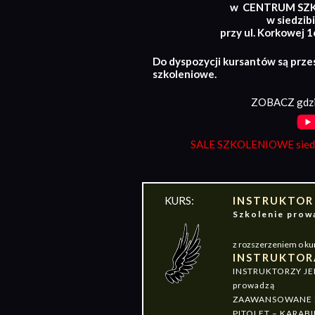
w CENTRUM SZ
w siedzibi
przy ul. Korkowej 
Do dyspozycji kursantów są prze
szkoleniowe.
ZOBACZ gdzi
SALE SZKOLENIOWE siedz
KURS:
INSTRUKTOR
Szkolenie pr
z rozszerzeniem o ku
INSTRUKTOR
INSTRUKTORZY J
prowadzą
ZAAWANSOWANE S
PITOLET – KARABI