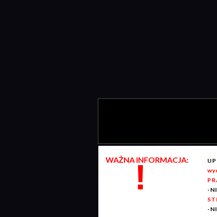
WAŻNA INFORMACJA:
UP
!
wy
PR
-N
ST
-N