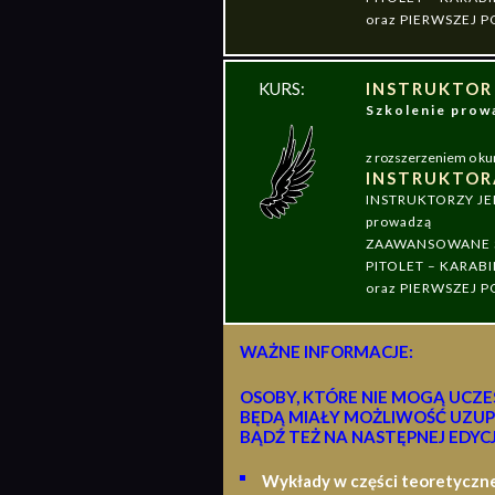
oraz PIERWSZEJ
KURS:
INSTRUKTOR
Szkolenie pr
z rozszerzeniem o ku
INSTRUKTOR
INSTRUKTORZY J
prowadzą
ZAAWANSOWANE S
PITOLET – KARABI
oraz PIERWSZEJ
WAŻNE INFORMACJE:
OSOBY, KTÓRE NIE MOGĄ UCZE
BĘDĄ MIAŁY MOŻLIWOŚĆ UZUP
BĄDŹ TEŻ NA NASTĘPNEJ EDYCJ
Wykłady w części teoretyczn