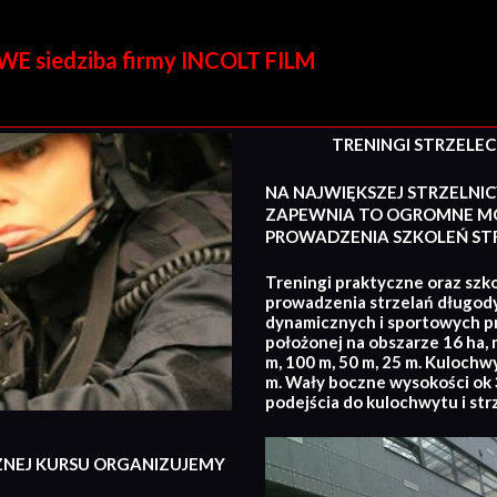
E siedziba firmy INCOLT FILM
TRENINGI STRZELECKI
NA NAJWIĘKSZEJ STRZELNIC
ZAPEWNIA TO OGROMNE MO
PROWADZENIA SZKOLEŃ STR
Treningi praktyczne oraz szko
prowadzenia strzelań długod
dynamicznych i sportowych p
położonej na obszarze 16 ha, 
m, 100 m, 50 m, 25 m. Kulochw
m. Wały boczne wysokości ok 3
podejścia do kulochwytu i str
ZNEJ KURSU ORGANIZUJEMY