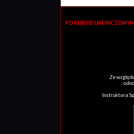
PO KURSIE UKOŃCZONYM W 
Ze względu
odno
Instruktora S