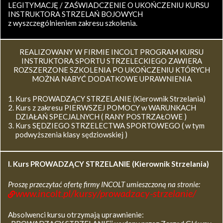
LEGITYMACJĘ / ZAŚWIADCZENIE O UKOŃCZENIU KURSU
INSTRUKTORA STRZELAŃ BOJOWYCH
z wyszczególnieniem zakresu szkolenia.
REALIZOWANY W FIRMIE INCOLT PROGRAM KURSU
INSTRUKTORA SPORTU STRZELECKIEGO ZAWIERA
ROZSZERZONE SZKOLENIA PO UKOŃCZENIU KTÓRYCH
MOŻNA NABYĆ DODATKOWE UPRAWNIENIA
Kurs PROWADZĄCY STRZELANIE (Kierownik Strzelania)
Kurs z zakresu PIERWSZEJ POMOCY w WARUNKACH
DZIAŁAŃ SPECJALNYCH ( RANY POSTRZAŁOWE )
Kurs SĘDZIEGO STRZELECTWA SPORTOWEGO ( w tym
podwyższenia klasy sędziowskiej )
I. Kurs
PROWADZĄCY STRZELANIE (Kierownik Strzelania)
Proszę przeczytać ofertę firmy INCOLT umieszczoną na stronie:
www.incolt.pl/kursy/prowadzacy-strzelanie/
Absolwenci kursu otrzymają uprawnienie: