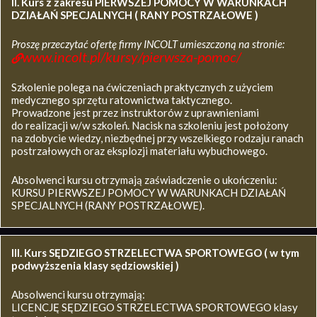
II. Kurs z zakresu
PIERWSZEJ POMOCY W WARUNKACH
DZIAŁAŃ SPECJALNYCH ( RANY POSTRZAŁOWE )
Proszę przeczytać ofertę firmy INCOLT umieszczoną na stronie:
www.incolt.pl/kursy/pierwsza-pomoc/
Szkolenie polega na ćwiczeniach praktycznych z użyciem
medycznego sprzętu ratownictwa taktycznego.
Prowadzone jest przez instruktorów z uprawnieniami
do realizacji w/w szkoleń. Nacisk na szkoleniu jest położony
na zdobycie wiedzy, niezbędnej przy wszelkiego rodzaju ranach
postrzałowych oraz eksplozji materiału wybuchowego.
Absolwenci kursu otrzymają zaświadczenie o ukończeniu:
KURSU PIERWSZEJ POMOCY W WARUNKACH DZIAŁAŃ
SPECJALNYCH (RANY POSTRZAŁOWE).
III. Kurs SĘDZIEGO STRZELECTWA SPORTOWEGO ( w tym
podwyższenia klasy sędziowskiej )
Absolwenci kursu otrzymają:
LICENCJĘ SĘDZIEGO STRZELECTWA SPORTOWEGO klasy