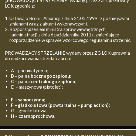
,,PROWADZĄCY STRZELANIE’’ wydany przez Zarząd Główny
LOK zgodnie z:
Ustawą o Broni i Amunicji z dnia 21.05.1999 , z późniejszymi
zmianami wraz z aktami wykonawczymi.
Rozporządzeniem ministra spraw wewnętrznych
i administracji z dnia 6 października 2011 r. zmieniające
rozporządzenie w sprawie wzorcowego regulaminu strzelnic.
PROWADZĄCY STRZELANIE wydany przez ZG LOK uprawnia
do nadzorowania strzelań z broni:
A – pneumatyczna;
B – palna bocznego zapłonu;
C – palna centralnego zapłonu;
D – maszynowa (pistolet);
E – samoczynna;
F – gładkolufowa (powtarzalna – pump action);
G – gładkolufowa;
H – czarnoprochowa.