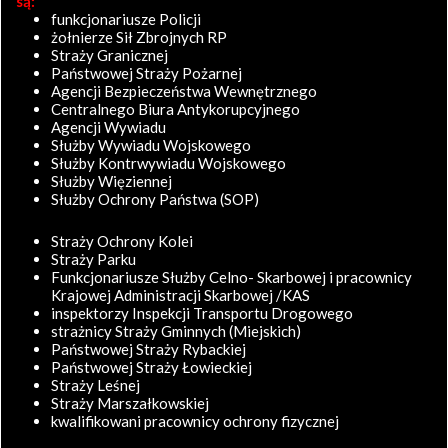
są:
funkcjonariusze Policji
żołnierze Sił Zbrojnych RP
Straży Granicznej
Państwowej Straży Pożarnej
Agencji Bezpieczeństwa Wewnętrznego
Centralnego Biura Antykorupcyjnego
Agencji Wywiadu
Służby Wywiadu Wojskowego
Służby Kontrwywiadu Wojskowego
Służby Więziennej
Służby Ochrony Państwa (SOP)
Straży Ochrony Kolei
Straży Parku
Funkcjonariusze Służby Celno- Skarbowej i pracownicy
Krajowej Administracji Skarbowej /KAS
inspektorzy Inspekcji Transportu Drogowego
strażnicy Straży Gminnych (Miejskich)
Państwowej Straży Rybackiej
Państwowej Straży Łowieckiej
Straży Leśnej
Straży Marszałkowskiej
kwalifikowani pracownicy ochrony fizycznej