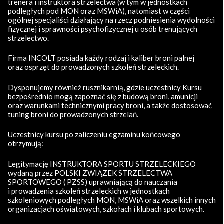
trenera i instruktora strzelectwa (w tym w jednostkach
podległych pod MON oraz MSWiA), natomiast w części
ogólnej specjaliści działający na rzecz podniesienia wydolności
fizycznej i sprawności psychofizycznej u osób trenujących
strzelectwo.
Firma INCOLT posiada każdy rodzaj i kaliber broni palnej
oraz osprzęt do prowadzonych szkoleń strzeleckich.
Dysponujemy również rusznikarnią, gdzie uczestnicy Kursu
bezpośrednio mogą zapoznać się z budową broni, amunicji
oraz warunkami technicznymi pracy broni, a także dostosować
tuning broni do prowadzonych strzelań.
Uczestnicy kursu po zaliczeniu egzaminu końcowego
otrzymują:
Legitymację INSTRUKTORA SPORTU STRZELECKIEGO
wydaną przez POLSKI ZWIĄZEK STRZELECTWA
SPORTOWEGO ( PZSS) uprawniającą do nauczania
i prowadzenia szkoleń strzeleckich w jednostkach
szkoleniowych podległych MON, MSWiA oraz wszelkich innych
organizacjach oświatowych, szkołach i klubach sportowych.