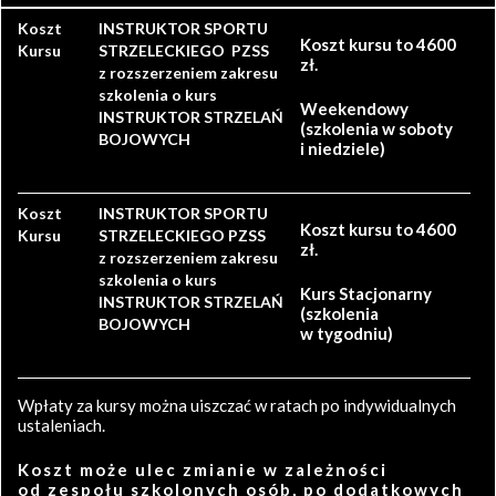
Koszt
INSTRUKTOR SPORTU
Koszt kursu to 4600
Kursu
STRZELECKIEGO PZSS
zł.
z rozszerzeniem zakresu
szkolenia o kurs
Weekendowy
INSTRUKTOR STRZELAŃ
(szkolenia w soboty
BOJOWYCH
i niedziele)
Koszt
INSTRUKTOR SPORTU
Koszt kursu to 4600
Kursu
STRZELECKIEGO PZSS
zł.
z rozszerzeniem zakresu
szkolenia o kurs
Kurs Stacjonarny
INSTRUKTOR STRZELAŃ
(szkolenia
BOJOWYCH
w tygodniu)
Wpłaty za kursy można uiszczać w ratach po indywidualnych
ustaleniach.
Koszt może ulec zmianie w zależności
od zespołu szkolonych osób, po dodatkowych