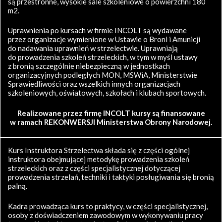
są przestronne, wysokie sale szkoleniowe o powierzchni 180
m2.
Uprawnienia po kursach w firmie INCOLT są wydawane
przez organizacje wymienione w Ustawie o Broni i Amunicji
do nadawania uprawnień w strzelectwie. Uprawniają
do prowadzenia szkoleń strzeleckich, w tym w myśl ustawy
z bronią szczególnie niebezpieczną w jednostkach
organizacyjnych podległych MON, MSWiA, Ministerstwie
Sprawiedliwości oraz wszelkich innych organizacjach
szkoleniowych, oświatowych, szkołach i klubach sportowych.
Realizowane przez firmę INCOLT kursy są finansowane
w ramach REKONWERSJI Ministerstwa Obrony Narodowej.
Kurs Instruktora Strzelectwa składa się z części ogólnej
instruktora obejmującej metodykę prowadzenia szkoleń
strzeleckich oraz z części specjalistycznej dotyczącej
prowadzenia strzelań, techniki i taktyki posługiwania się bronią
palną.
Kadra prowadząca kurs to praktycy, w części specjalistycznej,
osoby z doświadczeniem zawodowym w wykonywaniu pracy