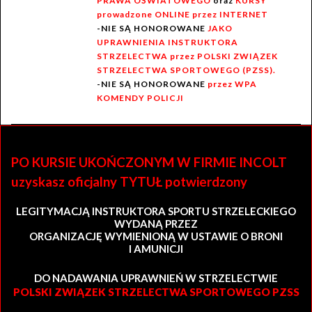
PRAWA OŚWIATOWEGO
oraz
KURSY
prowadzone ONLINE przez INTERNET
-NIE SĄ HONOROWANE
JAKO
UPRAWNIENIA INSTRUKTORA
STRZELECTWA przez POLSKI ZWIĄZEK
STRZELECTWA SPORTOWEGO (PZSS).
-NIE SĄ HONOROWANE
przez WPA
KOMENDY POLICJI
PO KURSIE UKOŃCZONYM W FIRMIE INCOLT
uzyskasz oficjalny TYTUŁ potwierdzony
LEGITYMACJĄ INSTRUKTORA SPORTU STRZELECKIEGO
WYDANĄ PRZEZ
ORGANIZACJĘ WYMIENIONĄ W USTAWIE O BRONI
I AMUNICJI
DO NADAWANIA UPRAWNIEŃ W STRZELECTWIE
POLSKI ZWIĄZEK STRZELECTWA SPORTOWEGO PZSS