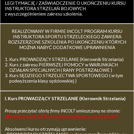
LEGITYMACJĘ / ZAŚWIADCZENIE O UKOŃCZENIU KURSU
INSTRUKTORA STRZELAŃ BOJOWYCH
z wyszczególnieniem zakresu szkolenia.
REALIZOWANY W FIRMIE INCOLT PROGRAM KURSU
INSTRUKTORA SPORTU STRZELECKIEGO ZAWIERA
ROZSZERZONE SZKOLENIA PO UKOŃCZENIU KTÓRYCH
MOŻNA NABYĆ DODATKOWE UPRAWNIENIA
Kurs PROWADZĄCY STRZELANIE (Kierownik Strzelania)
Kurs z zakresu PIERWSZEJ POMOCY w WARUNKACH
DZIAŁAŃ SPECJALNYCH ( RANY POSTRZAŁOWE )
Kurs SĘDZIEGO STRZELECTWA SPORTOWEGO ( w tym
podwyższenia klasy sędziowskiej )
I. Kurs
PROWADZĄCY STRZELANIE (Kierownik Strzelania)
Proszę przeczytać ofertę firmy INCOLT umieszczoną na stronie:
www.incolt.pl/kursy/prowadzacy-strzelanie/
Absolwenci kursu otrzymają uprawnienie: