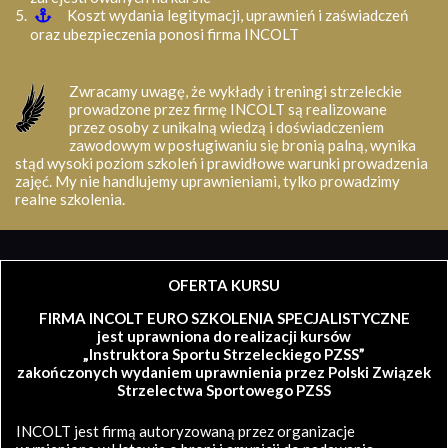
Koszt wydania legitymacji, uprawnień i zaświadczeń
oraz ubezpieczenia ponosi firma INCOLT
Zwracamy uwagę, że wykłady i treningi strzeleckie
prowadzone przez firmę INCOLT są realizowane
przez osoby z unikalną wiedzą i doświadczeniem
zawodowym w posługiwaniu się bronią palną, wynika
stąd wysoki poziom szkoleń i prawidłowe warunki prowadzenia
zajęć. My nie handlujemy uprawnieniami, tylko prowadzimy
realne szkolenia.
OFERTA KURSU
FIRMA INCOLT EURO SZKOLENIA SPECJALISTYCZNE
jest uprawniona do realizacji kursów
„Instruktora Sportu Strzeleckiego PZSS”
zakończonych wydaniem uprawnienia przez Polski Związek
Strzelectwa Sportowego PZSS
INCOLT jest firmą autoryzowaną przez organizacje