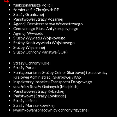
są:
funkcjonariusze Policji
żołnierze Sił Zbrojnych RP
Straży Granicznej
Państwowej Straży Pożarnej
Agencji Bezpieczeństwa Wewnętrznego
Centralnego Biura Antykorupcyjnego
Agencji Wywiadu
Służby Wywiadu Wojskowego
Służby Kontrwywiadu Wojskowego
Służby Więziennej
Służby Ochrony Państwa (SOP)
Straży Ochrony Kolei
Straży Parku
Funkcjonariusze Służby Celno- Skarbowej i pracownicy
Krajowej Administracji Skarbowej /KAS
inspektorzy Inspekcji Transportu Drogowego
strażnicy Straży Gminnych (Miejskich)
Państwowej Straży Rybackiej
Państwowej Straży Łowieckiej
Straży Leśnej
Straży Marszałkowskiej
kwalifikowani pracownicy ochrony fizycznej