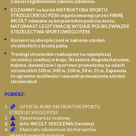
z wyszczególnieniem zakresu szkolenia
.
EGZAMINY na kursie INSTRUKTORA SPORTU
STRZELECKIEGO PZSS organizowanego przez FIRMĘ
INCOLT zdawane są bezpośrednio podczas kursu,
NATOMIAST LEGITYMACJĘ WYDAJE POLSKI ZWIĄZEK
STRZELECTWA SPORTOWEGO PZSS
Kursanci są ubezpieczeni w zakresie szkoleń
strzeleckich z bronią palną
Treningi strzeleckie realizujemy na największej
strzelnicy cywilnej w kraju. Strzelania długodystansowe,
bojowe, dynamiczne i sportowe prowadzimy na osiach
strzeleckich 500 m, 300 m, 100 m, 50 m, 25 m.
Zapewnia
to ogromne możliwości i warunki prowadzenia szkoleń
strzeleckich
POBIERZ:
OFERTA: KURS INSTRUKTOR SPORTU
STRZELECKIEGO PZSS
Kwestionariusz osobowy
Info: INCOLT SZKOLENIA (terminy)
Materiały szkoleniowe dla Kursantów
zarejestrowanych na kursie