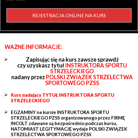
REJESTRACJA ONLINE NA KURS
WAŻNE INFORMACJE:
Zapisując się na kurs zawsze sprawdź
czy uzyskasz tytuł
INSTRUKTORA SPORTU
STRZELECKIEGO
nadany przez
POLSKI ZWIĄZEK STRZELECTWA
SPORTOWEGO PZSS
Kurs nadający TYTUŁ INSTRUKTORA SPORTU
STRZELECKIEGO
EGZAMINY na kursie INSTRUKTORA SPORTU
STRZELECKIEGO PZSS organizowanego przez FIRMĘ
INCOLT zdawane są bezpośrednio podczas kursu,
NATOMIAST LEGITYMACJĘ wydaje POLSKI ZWIĄZEK
STRZELECTWA SPORTOWEGO PZSS