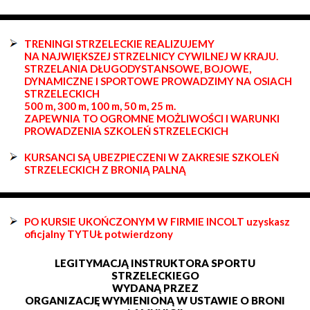
TRENINGI STRZELECKIE REALIZUJEMY
NA NAJWIĘKSZEJ STRZELNICY CYWILNEJ W KRAJU.
STRZELANIA DŁUGODYSTANSOWE, BOJOWE,
DYNAMICZNE I SPORTOWE PROWADZIMY NA OSIACH
STRZELECKICH
500 m, 300 m, 100 m, 50 m, 25 m.
ZAPEWNIA TO OGROMNE MOŻLIWOŚCI I WARUNKI
PROWADZENIA SZKOLEŃ STRZELECKICH
KURSANCI SĄ UBEZPIECZENI W ZAKRESIE SZKOLEŃ
STRZELECKICH Z BRONIĄ PALNĄ
PO KURSIE UKOŃCZONYM W FIRMIE INCOLT uzyskasz
oficjalny TYTUŁ potwierdzony
LEGITYMACJĄ INSTRUKTORA SPORTU
STRZELECKIEGO
WYDANĄ PRZEZ
ORGANIZACJĘ WYMIENIONĄ W USTAWIE O BRONI