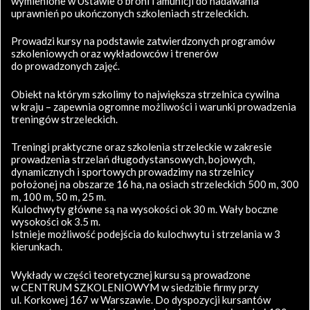
wymienione w Ustawie o broni i amunicji do nadawania
uprawnień po ukończonych szkoleniach strzeleckich.
Prowadzi kursy na podstawie zatwierdzonych programów
szkoleniowych oraz wykładowców i trenerów
do prowadzonych zajęć.
Obiekt na którym szkolimy to największa strzelnica cywilna
w kraju – zapewnia ogromne możliwości i warunki prowadzenia
treningów strzeleckich.
Treningi praktyczne oraz szkolenia strzeleckie w zakresie
prowadzenia strzelań długodystansowych, bojowych,
dynamicznych i sportowych prowadzimy na strzelnicy
położonej na obszarze 16 ha, na osiach strzeleckich 500 m, 300
m, 100 m, 50 m, 25 m.
Kulochwyty główne są na wysokości ok 30 m. Wały boczne
wysokości ok 3.5 m.
Istnieje możliwość podejścia do kulochwytu i strzelania w 3
kierunkach.
Wykłady w części teoretycznej kursu są prowadzone
w CENTRUM SZKOLENIOWYM w siedzibie firmy przy
ul. Korkowej 167 w Warszawie. Do dyspozycji kursantów