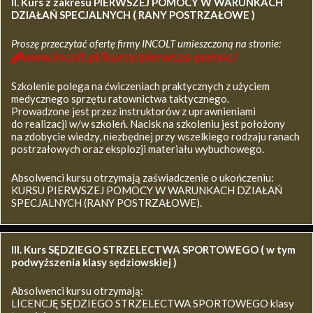
II. Kurs z zakresu
PIERWSZEJ POMOCY W WARUNKACH
DZIAŁAŃ SPECJALNYCH ( RANY POSTRZAŁOWE )
Proszę przeczytać ofertę firmy INCOLT umieszczoną na stronie:
www.incolt.pl/kursy/pierwsza-pomoc/
Szkolenie polega na ćwiczeniach praktycznych z użyciem
medycznego sprzętu ratownictwa taktycznego.
Prowadzone jest przez instruktorów z uprawnieniami
do realizacji w/w szkoleń. Nacisk na szkoleniu jest położony
na zdobycie wiedzy, niezbędnej przy wszelkiego rodzaju ranach
postrzałowych oraz eksplozji materiału wybuchowego.
Absolwenci kursu otrzymają zaświadczenie o ukończeniu:
KURSU PIERWSZEJ POMOCY W WARUNKACH DZIAŁAŃ
SPECJALNYCH (RANY POSTRZAŁOWE).
III. Kurs SĘDZIEGO STRZELECTWA SPORTOWEGO ( w tym
podwyższenia klasy sędziowskiej )
Absolwenci kursu otrzymają:
LICENCJĘ SĘDZIEGO STRZELECTWA SPORTOWEGO klasy