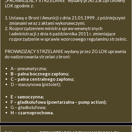
,,PROWADZĄCY STRZELANIE’’ wydany przez Zarząd Główny
LOK zgodnie z:
Ustawą o Broni i Amunicji z dnia 21.05.1999 , z późniejszymi
zmianami wraz z aktami wykonawczymi.
Rozporządzeniem ministra spraw wewnętrznych
i administracji z dnia 6 października 2011 r. zmieniające
rozporządzenie w sprawie wzorcowego regulaminu strzelnic.
PROWADZĄCY STRZELANIE wydany przez ZG LOK uprawnia
do nadzorowania strzelań z broni:
A – pneumatyczna;
B – palna bocznego zapłonu;
C – palna centralnego zapłonu;
D – maszynowa (pistolet);
E – samoczynna;
F – gładkolufowa (powtarzalna – pump action);
G – gładkolufowa;
H – czarnoprochowa.