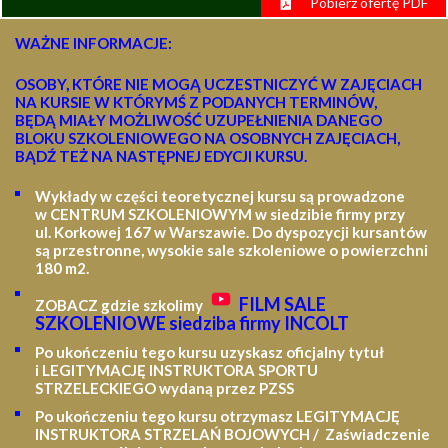
Pobierz ofertę PDF
WAŻNE INFORMACJE:
OSOBY, KTÓRE NIE MOGĄ UCZESTNICZYĆ W ZAJĘCIACH
NA KURSIE W KTÓRYMŚ Z PODANYCH TERMINÓW,
BĘDĄ MIAŁY MOŻLIWOŚĆ UZUPEŁNIENIA DANEGO
BLOKU SZKOLENIOWEGO NA OSOBNYCH ZAJĘCIACH,
BĄDŹ TEŻ NA NASTĘPNEJ EDYCJI KURSU.
Wykłady w części teoretycznej kursu są prowadzone
w CENTRUM SZKOLENIOWYM w siedzibie firmy przy
ul. Korkowej 167 w Warszawie. Do dyspozycji kursantów
są przestronne, wysokie sale szkoleniowe o powierzchni
180 m2.
FILM SALE
ZOBACZ gdzie szkolimy
SZKOLENIOWE siedziba firmy INCOLT
Po ukończeniu tego kursu uzyskasz oficjalny tytuł
i LEGITYMACJĘ
INSTRUKTORA SPORTU
STRZELECKIEGO wydaną przez PZSS
Po ukończeniu tego kursu otrzymasz LEGITYMACJĘ
INSTRUKTORA STRZELAŃ BOJOWYCH / Zaświadczenie