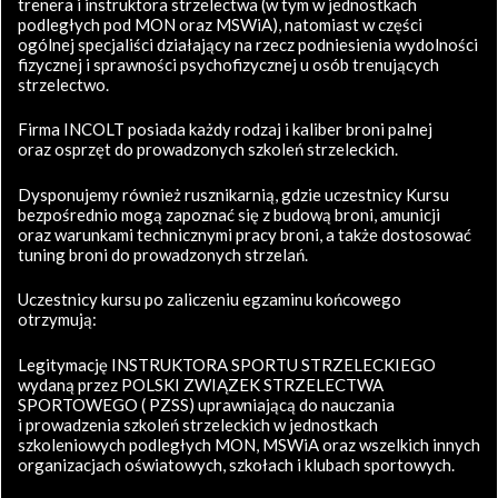
trenera i instruktora strzelectwa (w tym w jednostkach
podległych pod MON oraz MSWiA), natomiast w części
ogólnej specjaliści działający na rzecz podniesienia wydolności
fizycznej i sprawności psychofizycznej u osób trenujących
strzelectwo.
Firma INCOLT posiada każdy rodzaj i kaliber broni palnej
oraz osprzęt do prowadzonych szkoleń strzeleckich.
Dysponujemy również rusznikarnią, gdzie uczestnicy Kursu
bezpośrednio mogą zapoznać się z budową broni, amunicji
oraz warunkami technicznymi pracy broni, a także dostosować
tuning broni do prowadzonych strzelań.
Uczestnicy kursu po zaliczeniu egzaminu końcowego
otrzymują:
Legitymację INSTRUKTORA SPORTU STRZELECKIEGO
wydaną przez POLSKI ZWIĄZEK STRZELECTWA
SPORTOWEGO ( PZSS) uprawniającą do nauczania
i prowadzenia szkoleń strzeleckich w jednostkach
szkoleniowych podległych MON, MSWiA oraz wszelkich innych
organizacjach oświatowych, szkołach i klubach sportowych.