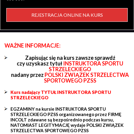
REJESTRACJA ONLINE NA KURS
WAŻNE INFORMACJE:
Zapisując się na kurs zawsze sprawdź
czy uzyskasz tytuł
INSTRUKTORA SPORTU
STRZELECKIEGO
nadany przez
POLSKI ZWIĄZEK STRZELECTWA
SPORTOWEGO PZSS
Kurs nadający TYTUŁ INSTRUKTORA SPORTU
STRZELECKIEGO
EGZAMINY na kursie INSTRUKTORA SPORTU
STRZELECKIEGO PZSS organizowanego przez FIRMĘ
INCOLT zdawane są bezpośrednio podczas kursu,
NATOMIAST LEGITYMACJĘ wydaje POLSKI ZWIĄZEK
STRZELECTWA SPORTOWEGO PZSS