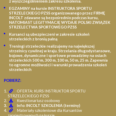
z wyszczególnieniem zakresu szkolenia
.
EGZAMINY na kursie INSTRUKTORA SPORTU
STRZELECKIEGO PZSS organizowanego przez FIRMĘ
INCOLT zdawane są bezpośrednio podczas kursu,
NATOMIAST LEGITYMACJĘ WYDAJE POLSKI ZWIĄZEK
STRZELECTWA SPORTOWEGO PZSS
Kursanci są ubezpieczeni w zakresie szkoleń
strzeleckich z bronią palną
Treningi strzeleckie realizujemy na największej
strzelnicy cywilnej w kraju. Strzelania długodystansowe,
bojowe, dynamiczne i sportowe prowadzimy na osiach
strzeleckich 500 m, 300 m, 100 m, 50 m, 25 m.
Zapewnia
to ogromne możliwości i warunki prowadzenia szkoleń
strzeleckich
POBIERZ:
OFERTA: KURS INSTRUKTOR SPORTU
STRZELECKIEGO PZSS
Kwestionariusz osobowy
Info: INCOLT SZKOLENIA (terminy)
Materiały szkoleniowe dla Kursantów
zarejestrowanych na kursie