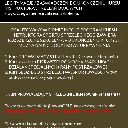
LEGITYMACJĘ / ZAŚWIADCZENIE O UKOŃCZENIU KURSU
INSTRUKTORA STRZELAŃ BOJOWYCH
z wyszczególnieniem zakresu szkolenia.
REALIZOWANY W FIRMIE INCOLT PROGRAM KURSU
INSTRUKTORA SPORTU STRZELECKIEGO ZAWIERA
ROZSZERZONE SZKOLENIA PO UKOŃCZENIU KTÓRYCH
MOŻNA NABYĆ DODATKOWE UPRAWNIENIA
Kurs PROWADZĄCY STRZELANIE (Kierownik Strzelania)
Kurs z zakresu PIERWSZEJ POMOCY w WARUNKACH
DZIAŁAŃ SPECJALNYCH ( RANY POSTRZAŁOWE )
Kurs SĘDZIEGO STRZELECTWA SPORTOWEGO ( w tym
podwyższenia klasy sędziowskiej )
I. Kurs
PROWADZĄCY STRZELANIE (Kierownik Strzelania)
Proszę przeczytać ofertę firmy INCOLT umieszczoną na stronie:
www.incolt.pl/kursy/prowadzacy-strzelanie/
Absolwenci kursu otrzymają uprawnienie: