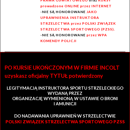
PRAWA OŚWIATOWEGO
oraz
KURSY
prowadzone ONLINE przez INTERNET
-NIE SĄ HONOROWANE
JAKO
UPRAWNIENIA INSTRUKTORA
STRZELECTWA przez POLSKI ZWIĄZEK
STRZELECTWA SPORTOWEGO (PZSS).
-NIE SĄ HONOROWANE
przez WPA
KOMENDY POLICJI
PO KURSIE UKOŃCZONYM W FIRMIE INCOLT
uzyskasz oficjalny TYTUŁ potwierdzony
LEGITYMACJĄ INSTRUKTORA SPORTU STRZELECKIEGO
WYDANĄ PRZEZ
ORGANIZACJĘ WYMIENIONĄ W USTAWIE O BRONI
I AMUNICJI
DO NADAWANIA UPRAWNIEŃ W STRZELECTWIE
POLSKI ZWIĄZEK STRZELECTWA SPORTOWEGO PZSS