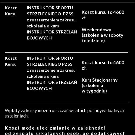
Koszt
INSTRUKTOR SPORTU
Koszt kursu to 4600
Kursu
STRZELECKIEGO PZSS
zł.
z rozszerzeniem zakresu
szkolenia o kurs
Weekendowy
INSTRUKTOR STRZELAŃ
(szkolenia w soboty
BOJOWYCH
i niedziele)
Koszt
INSTRUKTOR SPORTU
Koszt kursu to 4600
Kursu
STRZELECKIEGO PZSS
zł.
z rozszerzeniem zakresu
szkolenia o kurs
Kurs Stacjonarny
INSTRUKTOR STRZELAŃ
(szkolenia
BOJOWYCH
w tygodniu)
Wpłaty za kursy można uiszczać w ratach po indywidualnych
ustaleniach.
Koszt może ulec zmianie w zależności
od zespołu szkolonych osób, po dodatkowych