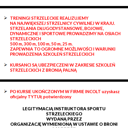
TRENINGI STRZELECKIE REALIZUJEMY
NA NAJWIĘKSZEJ STRZELNICY CYWILNEJ W KRAJU.
STRZELANIA DŁUGODYSTANSOWE, BOJOWE,
DYNAMICZNE I SPORTOWE PROWADZIMY NA OSIACH
STRZELECKICH
500 m, 300 m, 100 m, 50 m, 25 m.
ZAPEWNIA TO OGROMNE MOŻLIWOŚCI I WARUNKI
PROWADZENIA SZKOLEŃ STRZELECKICH
KURSANCI SĄ UBEZPIECZENI W ZAKRESIE SZKOLEŃ
STRZELECKICH Z BRONIĄ PALNĄ
PO KURSIE UKOŃCZONYM W FIRMIE INCOLT uzyskasz
oficjalny TYTUŁ potwierdzony
LEGITYMACJĄ INSTRUKTORA SPORTU
STRZELECKIEGO
WYDANĄ PRZEZ
ORGANIZACJĘ WYMIENIONĄ W USTAWIE O BRONI