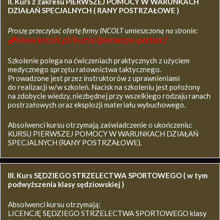
II. Kurs z zakresu
PIERWSZEJ POMOCY W WARUNKACH
DZIAŁAŃ SPECJALNYCH ( RANY POSTRZAŁOWE )
Proszę przeczytać ofertę firmy INCOLT umieszczoną na stronie:
www.incolt.pl/kursy/pierwsza-pomoc/
Szkolenie polega na ćwiczeniach praktycznych z użyciem
medycznego sprzętu ratownictwa taktycznego.
Prowadzone jest przez instruktorów z uprawnieniami
do realizacji w/w szkoleń. Nacisk na szkoleniu jest położony
na zdobycie wiedzy, niezbędnej przy wszelkiego rodzaju ranach
postrzałowych oraz eksplozji materiału wybuchowego.
Absolwenci kursu otrzymają zaświadczenie o ukończeniu:
KURSU PIERWSZEJ POMOCY W WARUNKACH DZIAŁAŃ
SPECJALNYCH (RANY POSTRZAŁOWE).
III. Kurs SĘDZIEGO STRZELECTWA SPORTOWEGO ( w tym
podwyższenia klasy sędziowskiej )
Absolwenci kursu otrzymają:
LICENCJĘ SĘDZIEGO STRZELECTWA SPORTOWEGO klasy