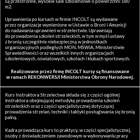
są przestronne, wysokie sale szkoleniowe o powierzchni 180
m2.
Uprawnienia po kursach w firmie INCOLT są wydawane
przez organizacje wymienione w Ustawie o Broni i Amunicji
do nadawania uprawnień w strzelectwie. Uprawniają
do prowadzenia szkoleń strzeleckich, w tym w myśl ustawy
z bronią szczególnie niebezpieczną w jednostkach
organizacyjnych podległych MON, MSWiA, Ministerstwie
Sprawiedliwości oraz wszelkich innych organizacjach
szkoleniowych, oświatowych, szkołach i klubach sportowych.
Realizowane przez firmę INCOLT kursy są finansowane
w ramach REKONWERSJI Ministerstwa Obrony Narodowej.
Kurs Instruktora Strzelectwa składa się z części ogólnej
instruktora obejmującej metodykę prowadzenia szkoleń
strzeleckich oraz z części specjalistycznej dotyczącej
prowadzenia strzelań, techniki i taktyki posługiwania się bronią
palną.
Kadra prowadząca kurs to praktycy, w części specjalistycznej,
osoby z doświadczeniem zawodowym w wykonywaniu pracy