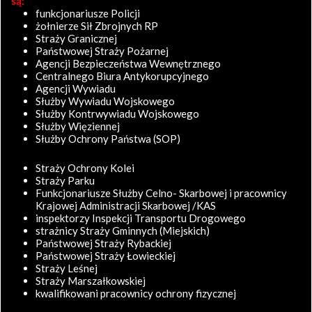
są:
funkcjonariusze Policji
żołnierze Sił Zbrojnych RP
Straży Granicznej
Państwowej Straży Pożarnej
Agencji Bezpieczeństwa Wewnętrznego
Centralnego Biura Antykorupcyjnego
Agencji Wywiadu
Służby Wywiadu Wojskowego
Służby Kontrwywiadu Wojskowego
Służby Więziennej
Służby Ochrony Państwa (SOP)
Straży Ochrony Kolei
Straży Parku
Funkcjonariusze Służby Celno- Skarbowej i pracownicy
Krajowej Administracji Skarbowej /KAS
inspektorzy Inspekcji Transportu Drogowego
strażnicy Straży Gminnych (Miejskich)
Państwowej Straży Rybackiej
Państwowej Straży Łowieckiej
Straży Leśnej
Straży Marszałkowskiej
kwalifikowani pracownicy ochrony fizycznej