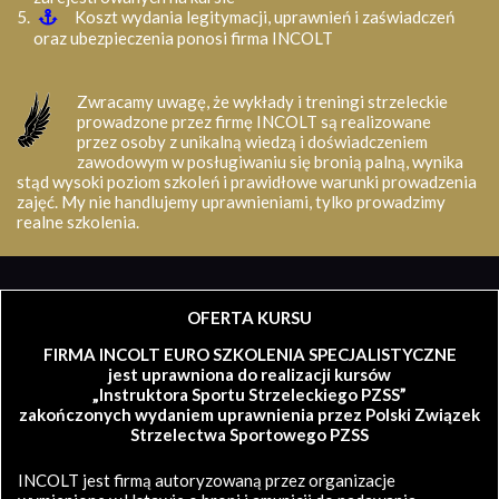
Koszt wydania legitymacji, uprawnień i zaświadczeń
oraz ubezpieczenia ponosi firma INCOLT
Zwracamy uwagę, że wykłady i treningi strzeleckie
prowadzone przez firmę INCOLT są realizowane
przez osoby z unikalną wiedzą i doświadczeniem
zawodowym w posługiwaniu się bronią palną, wynika
stąd wysoki poziom szkoleń i prawidłowe warunki prowadzenia
zajęć. My nie handlujemy uprawnieniami, tylko prowadzimy
realne szkolenia.
OFERTA KURSU
FIRMA INCOLT EURO SZKOLENIA SPECJALISTYCZNE
jest uprawniona do realizacji kursów
„Instruktora Sportu Strzeleckiego PZSS”
zakończonych wydaniem uprawnienia przez Polski Związek
Strzelectwa Sportowego PZSS
INCOLT jest firmą autoryzowaną przez organizacje