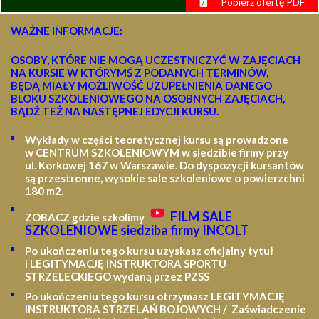
Pobierz ofertę PDF
WAŻNE INFORMACJE:
OSOBY, KTÓRE NIE MOGĄ UCZESTNICZYĆ W ZAJĘCIACH
NA KURSIE W KTÓRYMŚ Z PODANYCH TERMINÓW,
BĘDĄ MIAŁY MOŻLIWOŚĆ UZUPEŁNIENIA DANEGO
BLOKU SZKOLENIOWEGO NA OSOBNYCH ZAJĘCIACH,
BĄDŹ TEŻ NA NASTĘPNEJ EDYCJI KURSU.
Wykłady w części teoretycznej kursu są prowadzone
w CENTRUM SZKOLENIOWYM w siedzibie firmy przy
ul. Korkowej 167 w Warszawie. Do dyspozycji kursantów
są przestronne, wysokie sale szkoleniowe o powierzchni
180 m2.
FILM SALE
ZOBACZ gdzie szkolimy
SZKOLENIOWE siedziba firmy INCOLT
Po ukończeniu tego kursu uzyskasz oficjalny tytuł
i LEGITYMACJĘ
INSTRUKTORA SPORTU
STRZELECKIEGO wydaną przez PZSS
Po ukończeniu tego kursu otrzymasz LEGITYMACJĘ
INSTRUKTORA STRZELAŃ BOJOWYCH / Zaświadczenie