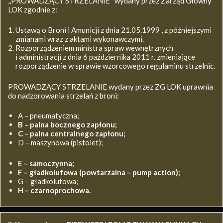
,,PROWADZĄCY STRZELANIE’’ wydany przez Zarząd Główny
LOK zgodnie z:
Ustawą o Broni i Amunicji z dnia 21.05.1999 , z późniejszymi
zmianami wraz z aktami wykonawczymi.
Rozporządzeniem ministra spraw wewnętrznych
i administracji z dnia 6 października 2011 r. zmieniające
rozporządzenie w sprawie wzorcowego regulaminu strzelnic.
PROWADZĄCY STRZELANIE wydany przez ZG LOK uprawnia
do nadzorowania strzelań z broni:
A – pneumatyczna;
B – palna bocznego zapłonu;
C – palna centralnego zapłonu;
D – maszynowa (pistolet);
E – samoczynna;
F – gładkolufowa (powtarzalna – pump action);
G – gładkolufowa;
H – czarnoprochowa.