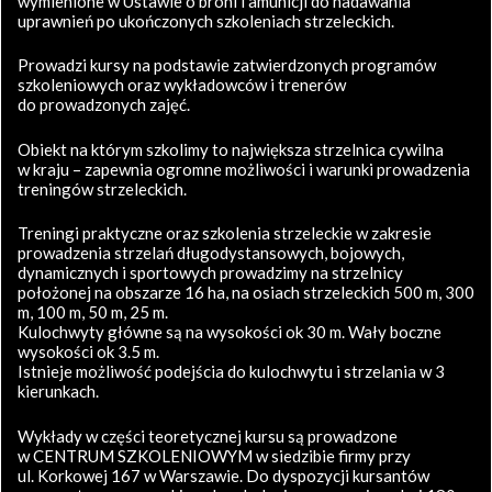
wymienione w Ustawie o broni i amunicji do nadawania
uprawnień po ukończonych szkoleniach strzeleckich.
Prowadzi kursy na podstawie zatwierdzonych programów
szkoleniowych oraz wykładowców i trenerów
do prowadzonych zajęć.
Obiekt na którym szkolimy to największa strzelnica cywilna
w kraju – zapewnia ogromne możliwości i warunki prowadzenia
treningów strzeleckich.
Treningi praktyczne oraz szkolenia strzeleckie w zakresie
prowadzenia strzelań długodystansowych, bojowych,
dynamicznych i sportowych prowadzimy na strzelnicy
położonej na obszarze 16 ha, na osiach strzeleckich 500 m, 300
m, 100 m, 50 m, 25 m.
Kulochwyty główne są na wysokości ok 30 m. Wały boczne
wysokości ok 3.5 m.
Istnieje możliwość podejścia do kulochwytu i strzelania w 3
kierunkach.
Wykłady w części teoretycznej kursu są prowadzone
w CENTRUM SZKOLENIOWYM w siedzibie firmy przy
ul. Korkowej 167 w Warszawie. Do dyspozycji kursantów